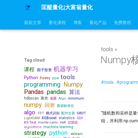
匡醍量化|大富翁量化
最新文章
量化课程
博客
量化产品
免费教程
tools »
Numpy
Tag cloud
机器学习
课程
因子投资
tools
Python
Poetry
ppw
#tools
#progra
programming
Numpy
Pandas
pandas
算法
hdbscan
聚类
选股
Algo
minimum
numpy
回测
数据标准化
algo
“随机数和采样是量
FFT
模式识别
配对交易
GBDT
XGBoost
statistics
LightGBM
CDF
组，并利用 np.c
KS-Test
monte-carlo
VaR
过拟合
machine learning
algorithms
strategy
python
sklearn