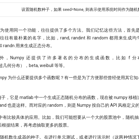
设置随机数种子，如果 seed=None, 则表示使用系统时间作为随
py 为使用同一个功能，往往提供了多个方法。我们记忆这些方法，首先
有最朴素的名字，比如，rand, randint 和 random 都用来生成均匀分
al 和 randn 用来生成正态分布。
，Numpy 还提供了许多著名的分布的生成函数，比如 f 分布
c（超几何分布），beta, weibull 等等。
mpy 为什么还要提供多个函数呢？有一些是为了方便那些曾经使用其它知名库（
的例子，它是 matlab 中一个生成正态随机分布的函数，现在被 numpy 
nd 也是这样。而对应的 random，则是 Numpy 按自己的 API 风格定
在量化中有比较具体的应用。比如，我们可能想要从一个大的股票池中，随机抽取
后根据结果，再考虑抽取更多的股票。
来设置随机数生成器的种子。在进行单元测试，或者进行演示时（这两种情况