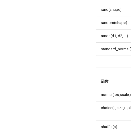
rand(shape)
random(shape)
randn(d1, d2, ...)
standard_normal
函数
normal(loc,scale
choice(a,size,rep
shuffle(a)