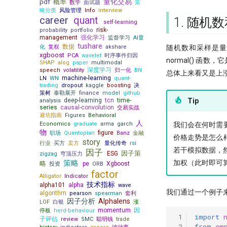
量化交易
pdf
概率
数学
面试题
策
略分类
风险管理
Info
interview
career
quant
1. 随机
self-learning
risk-
probability
portfolio
management
强化学习
监督学习
AI量
tushare
数据
化
复权
akshare
随机数和采样是量
xgboost
PCA
wavelet
时序事件归因
normal() 函
SHAP
alog
paper
multimodal
深度学习
speech
volatility
归一化
BN
总体上来看又是上
machine-learning
LN
WN
quant-
trading
dropout
kaggle
boosting
决
策树
泰勒展开
finance
model
github
Tip
deep-learning
tcn
time-
analysis
series
causal-convolution
交易实战
避坑指南
Figures
Behavioral
人
我们会在何时需
Economics
graduate
arma
garch
物
figure
职场
Quantopian
Banz
金融
价格走势是怎么
story
行业
买方
卖方
量化传奇
rsi
若干模拟数据，
因子
因子策
ESG
zigzag
穹顶压力
加权（此时即可算出
策略
略
pe
Xgboost
投资
ORB
factor
Alligator
Indicator
技术指标
alpha101
alpha
wave
我们通过一个例子
algorithm
pearson
spearman
套利
因子分析
Alphalens
LOF
白银
涨
momentum
因
停板
herd-behaviour
 1
import
子评估
review
SMC
聪明钱
trade
 2
from
em