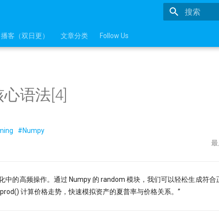
正在初始化
播客（双日更）
文章分类
Follow Us
核心语法[4]
mming
#Numpy
最
化中的高频操作。通过 Numpy 的 random 模块，我们可以轻松生成符
umprod() 计算价格走势，快速模拟资产的夏普率与价格关系。”