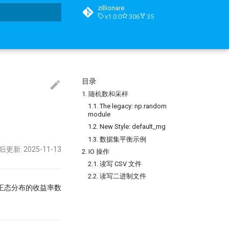
zillionare
v1.0.0
306
35
搜索引擎
目录
1. 随机数和采样
1.1. The legacy: np.random
module
1.2. New Style: default_rng
1.3. 数据集平衡示例
后更新: 2025-11-13
2. IO 操作
2.1. 读写 CSV 文件
2.2. 读写二进制文件
合正态分布的收益率数