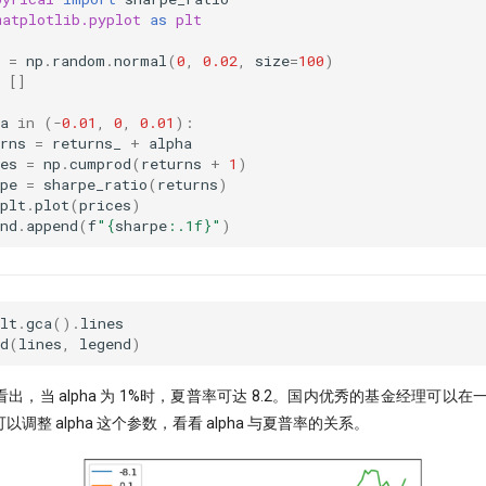
matplotlib.pyplot
as
plt
=
np
.
random
.
normal
(
0
,
0.02
,
size
=
100
)
[]
a
in
(
-
0.01
,
0
,
0.01
):
rns
=
returns_
+
alpha
es
=
np
.
cumprod
(
returns
+
1
)
pe
=
sharpe_ratio
(
returns
)
plt
.
plot
(
prices
)
nd
.
append
(
f
"
{
sharpe
:
.1f
}
"
)
lt
.
gca
()
.
lines
d
(
lines
,
legend
)
，当 alpha 为 1%时，夏普率可达 8.2。国内优秀的基金经理可以在一
调整 alpha 这个参数，看看 alpha 与夏普率的关系。