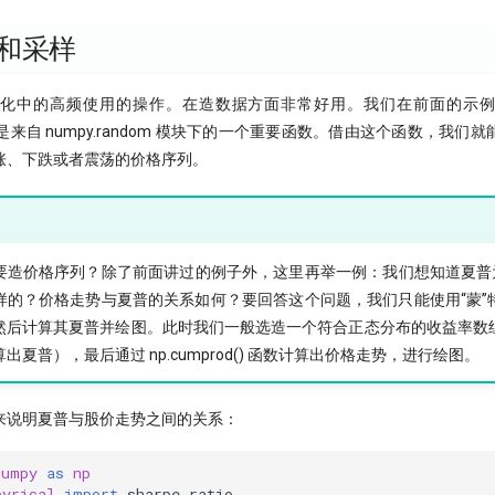
数和采样
化中的高频使用的操作。在造数据方面非常好用。我们在前面的示
数，它是来自 numpy.random 模块下的一个重要函数。借由这个函数，我
涨、下跌或者震荡的价格序列。
要造价格序列？除了前面讲过的例子外，这里再举一例：我们想知道夏普
样的？价格走势与夏普的关系如何？要回答这个问题，我们只能使用“蒙”
然后计算其夏普并绘图。此时我们一般选造一个符合正态分布的收益率数
夏普），最后通过 np.cumprod() 函数计算出价格走势，进行绘图。
来说明夏普与股价走势之间的关系：
numpy
as
np
pyrical
import
sharpe_ratio