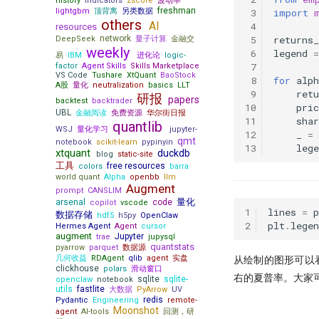
history
indicators
zscore
波动率
freshman
 3
import
lightgbm
顶背离
另类数据
others
AI
 4
resources
 5
returns_
network
DeepSeek
量子计算
金融交
weekly
 6
legend
=
易
IBM
进化论
logic-
 7
factor
Agent Skills
Skills Marketplace
VS Code
Tushare
XtQuant
BaoStock
 8
for
alph
A股
量化
neutralization
basics
LLT
 9
retu
研报
papers
backtest
backtrader
10
pric
UBL
金融阅读
免费资源
华尔街日报
11
shar
quantlib
WSJ
量化学习
jupyter-
12
_
=
qmt
notebook
scikit-learn
pypinyin
13
lege
xtquant
duckdb
blog
static-site
工具
free resources
colors
barra
world quant
Alpha
openbb
llm
Augment
prompt
CANSLIM
量化
arsenal
code
copilot
vscode
1
lines
=
p
数据存储
hdf5
h5py
OpenClaw
2
plt
.
legen
Hermes Agent
Agent
cursor
augment
Jupyter
trae
jupysql
quantstats
pyarrow
parquet
数据源
几何收益
RDAgent
qlib
agent
实盘
从绘制的图形可以看出
clickhouse
polars
滑动窗口
右的夏普率。大家可以
sqlite
sqlite-
openclaw
notebook
utils
fastlite
大数据
PyArrow
UV
redis
Pydantic
Engineering
remote-
Moonshot
agent
AI-tools
回测，研