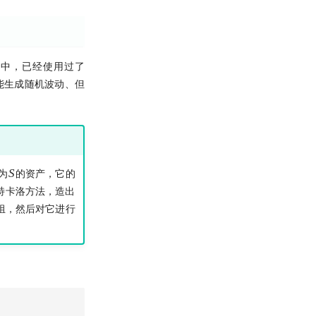
例中，已经使用过了
们就能生成随机波动、但
S
S
为
的资产，它的
特卡洛方法，造出
组，然后对它进行