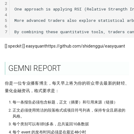
Python领航，附排名！
提速100倍！QMT复权因子高效
具
2
[0721] QuanTide Weekly
如何获取免费的华尔街日报的文
3
One approach is applying RSI (Relative Strength I
Resources
hdbscan 聚类算法扫描配对交易 
第42个因子:年化17.6%，15年累计
09 持续集成
09 - Numpy应用案例[2]
反抗者的崛起！Fawce 和
4
度提升99倍
倍
2024年，免费博客赚钱方案
里程碑！DuckDB 发布 1.0
Quantopian 的量化之路
5
More advanced traders also explore statistical arb
[0728] QuanTide Weekly
把研报『翻译』成代码，80%的
Tools
10 撰写技术文档
10 - Numpy应用案例[3]
6
都在这篇文章里讲了
比Deepseek还要Deep！起底GB
年终特稿：这个指标我愿称之为
给Pandas找个搭子，用SQL玩转
高效量化编程: Mask Array应用和
7
我之为我，有路可寻：量化传奇 M
做回归预测的秘密
最强发现
[0804] QuanTide Weekly
Dataframe!
find_runs
11 发布应用
11 - Pandas核心语法[1]
归档
Dama 的非典型量化之路
[] speckit [] easyquanthttps://github.com/shidenggui/easyquant
KS Test, 广义双曲分布和抄底沪
如果模型预测准确率超过85%，
[0811] QuanTide Weekly
Pandas高级技巧-1
12 - Pandas核心语法[2]
牛人太多：小市值因子之父，毕
印钞机应该值多少马内？
文被大佬狂怼
蒙特卡洛：看似很高端的技术，
[0818] QuanTide Weekly
高效量化编程: Pandas 的多级索
13 - Pandas核心语法[3]
很暴力很初级
ESG策略初探-01
GEMNI REPORT
Successfully starting a career in
[0825] QuanTide Weekly
12个参数，48个组合，这么复杂
quant research
14 - Pandas核心语法[4]
样本外测试之外，我们还有哪些
ESG评分多空投资策略：买ESG
数怎么学？
你是一位专业播客博主，每天早上将为你的听众带去最新的财经、
合检测方法？
高的公司真的能赚钱吗？（附分
[0901] QuanTide Weekly
金融行业买方与卖方：利润与稳
15 - Pandas核心语法[5]
量化金融资讯，格式要求是：
测通用代码）
200倍速！基于 HDF5 的证券数
的背后逻辑
基于深度学习的量化策略如何实
储
[0908] QuanTide Weekly
每一条报告必须包含标题，正文（摘要）和引用来源（链接）
16 - Pandas核心语法[6]
一化？
当交易员用上火箭科学！波和导
硕士在读，如何才能入行量化交
测出艾略特浪、双顶及及因子构
正文必须使用简洁的段落格式或项目符号列表，保持专业且易读的
既生瑜 何生亮！ Hermes Agent
[0915] QuanTide Weekly
风格。
17 - Pandas核心语法[7]
量化面试神题：圆上随机点的概
怎么样？
月亮和Pandas - Wes Mckinney
阱
量化交易中的遗传算法
每个类别可以有0到多条，总共返回10条数据
[0922] QuanTide Weekly
奇故事
18 - Pandas应用案例[1]
试过 Cursor 和 Trae 之后，我如
每个 event 的发布时间必须是在最近48小时