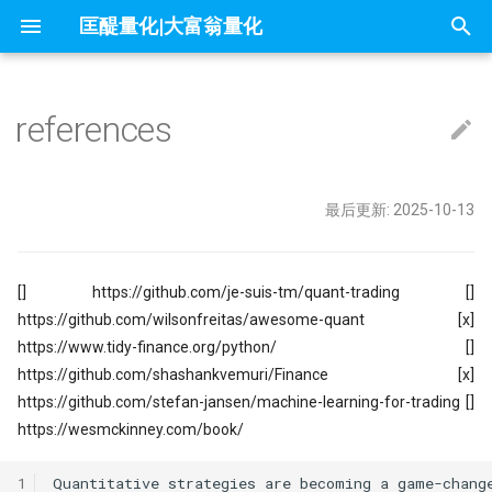
匡醍量化|大富翁量化
正
在
references
因子投资与机器学习策略
Algo
大富翁安装指南
Python高效编程实践指南
Follow Us
简介
简介
简介
mldp
不小心杀入了量化赛道，现在该
1赔10！中证1000应该这样抄底
问薪无愧！
全球Windows机器蓝屏，作为量
『译研报03』Z变换改造均线，
只廖廖数行，但很惊艳的代码
一些和颜色相关的网站
你可能不知道的8个IPython技巧
01 为什么要学 Python
01 - 这是你的量化母语
Dash-用Python也能做网页
初
办？
自学量化大纲有这75页就够了
人，我的检讨来了
12年前的策略为何仍能跑赢大盘
始
大富翁数据维护
课程大纲
课程大纲
课程大纲
why stop loss is so bad
交割日魔咒？
为什么量化人应该使用duckdb？
Barra风险模型构建完全指南
get esg grade by akshare
02 编程开发环境
02 - Numpy核心语法[1]
量化策略中如何进行缩放和归一
量化二十四课
Career&figure
量化人的 numpy&pandas
最后更新: 2025-10-13
没能上热搜，但卡尼曼值得我们
DeepSeek只是挖了个坑，还不
『译研报04』 年化25%的策略到
化
墓人，但中初级程序员是爬不出
没有翻车？
常见问题
课程预览
FAQ
地量见地价？我拿一年的上证数
7因子模型，除了规模、市场、动
Jupyter Notebook中如何设置
来自世坤！寻找Alpha 构建交易
OpenBB 实战！轻松获取海外市
03 构建 Python 虚拟环境
03 - Numpy处理表格数据
matplotlib的布局问题（1）
量化中的Numpy和Pandas
Factor strategy
数据可视化
了算
在量化交易中，掌握ARMA/GAR
和价值，还有哪些？
量？
的量化方法
据
搜
的重要性？
当我在星巴克连上家里的服务器
Kronos
实盘交易接口
[] https://github.com/je-suis-tm/quant-trading []
内容详情
04 项目布局和项目生成向导
04 - Numpy核心语法[3]
matplotlib的布局问题（2）
IPV6，你是值得的
Freshman
索
夏普大于4的策略有多恐怖？但它
ESG投资策略
π-thon以及他的朋友们
论如何白嫖论文
不只是另一个量化轮子，AlphaSui
https://github.com/wilsonfreitas/awesome-quant [x]
什么好得不真实？
Datathon-我的Citadel量化岗之
RSRS 择时指标
还带来了CANSLIM模型的提示词
课程预览
05 Poetry: 项目管理的诗和远方
05 - Numpy核心语法[4]
为什么Q-Q图可用来进行统计推
https://www.tidy-finance.org/python/ []
引
附历年比赛资料
Need for speed
不能求二阶导的metrics
4k stars! 如何实现按拼音首字母
量化金融人都在看哪些顶刊
Others
https://github.com/shashankvemuri/Finance [x]
快速傅里叶变换与股价预测研究
不是好的objective
『匡醍译研报 01』 驯龙高手，
证券代码？
Augment随手记
擎
06 10 倍速！高效编码
06 - Numpy核心语法[5]
https://github.com/stefan-jansen/machine-learning-for-trading []
金融/计量专业，硕士论文怎么确
量子飞跃：汇丰银行债券交易可
谚到量化因子的工程化落地
Papers
研究课题？
为华尔街未来
https://wesmckinney.com/book/
烛台密码 三角形整理如何提示玄
基于 XGBoost 的组合策略基本
10 月 24 日，庆祝码农节！Pytho
如何免登录重启miniqmt?
07 代码单元测试
07 - Numpy核心语法[6]
『匡醍译研报 02』 驯龙高手，
刚发布了 3.13 版本
Python
高薪金领都用啥编程语言？SQL
机器的觉醒！人工智能风云激荡7
谚到量化因子的工程化落地
用HDBSCAN聚类算法选股是否
鳄鱼线，让趋势成为你的朋友
Don't fly solo! 量化人如何使用A
1
Quantitative strategies are becoming a game-change
08 代码版本管理
08 - Numpy应用案例[1]