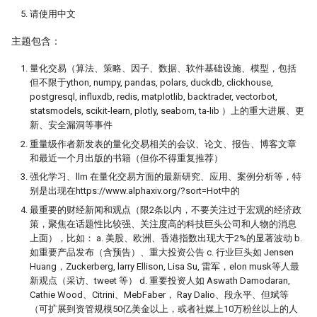
PDF is all you need(2)
量化股票投资起手式
Augment 完成了一个复杂项目
[0929] QuanTide Weekly
找校友！起底百亿私募创始人
请使用中文
指数增强之
19 - Pandas应用案例[2]
指数成份股信息挖掘
PDF is all you need(3)
量化人如何用好Jupyter环境？
主题包含：
[1013] QuanTide Weekly
追随美的指引-纪念西蒙斯
（一）
20 - Pandas应用案例[3]
羊群效应及其因子化
虎口夺食：量化交易中高频率、
量化交易（算法、策略、因子、数据、软件基础设施、模型，包括
[1020] QuanTide Weekly
险策略的诱惑与陷阱
量化人如何用好 Jupyter？（二）
但不限于ython, numpy, pandas, polars, duckdb, clickhouse,
后见之明！错过6个涨停之后的复
postgresql, influxdb, redis, matplotlib, backtrader, vectorbot,
[1027] QuanTide Weekly
statsmodels, scikit-learn, plotly, seaborn, ta-lib ）上的重大进展、更
前视偏差 - 看似明白，实则糊涂
Pandas连续涨停统计
球队和硬币因子
新、安全漏洞等事件
[1103] QuanTide Weekly
2024已过一半，千禧年发布了这
存了50TB！pyarrow + parquet
重量级作者新发表的量化交易相关的会议、论文、报告、博客文章
筯急转弯
圣杯依然闪耀
和最近一个月出版的书籍（但你不得重复推荐）
普校逆袭天花板 进化论王一平：
xtquant 中的板块数据
强化学习、llm 在量化交易方面的最新研究、应用、案例分析等，特
逻辑的量化
一个散户自学量化的 20 个月
节前迎来揪心一幕！谁来告诉我
别是出现在https://www.alphaxiv.org/?sort=Hot中的
股现在有没有低估？
量化数据免费方案之 QMT
最重要的财经新闻和观点（限2条以内，不要关注过于宏观的经济政
做能调教AI的赛博老技师，量化
强化学习 vs 监督学习：AI炒股的
策，聚焦在话题性比较强、关注度高的科技巨头公司和人物的消息
该开始装Skills了
种思路
涨到溢出！PEPE告诉我，大盘还
算收益，用算术平均好还是几何
上面），比如： a. 美股、欧洲、香港指数出现大于2%的显著波动 b.
几多？
用大白话讲清楚，哪种更适合金融量化
好?
如重要产品发布（含预告）、重大投资公告 c. 行业巨头如 Jensen
量化投资黑话：深度解析“因子”
Huang，Zuckerberg, larry Ellison, Lisa Su, 雷军，elon musk等人最
核心逻辑
关于昨天应该涨多少这件事，
白银大涨引发的量化套利策略
原作者失联8个月，我们接手维护
新观点（采访、tweet 等） d. 重要投资人如 Aswath Damodaran,
Tushare 和 东财还没商量好
他突然回来了
Cathie Wood、Citrini、MebFaber， Ray Dalio、段永平、但斌等
Alphalens 因子分析 - 以低换手
（可扩展到资管规模50亿美金以上，或者社媒上10万粉丝以上的人