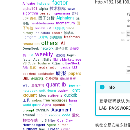
factor
http://192.168.
Alligator
Indicator
技术指标
alpha101
alpha
wave
algorithm
pearson
spearman
套利
因子分析
Alphalens
LOF
白银
涨
momentum
因
停板
herd-behaviour
子评估
review
SMC
聪明钱
trade
history
indicators
zscore
波动率
freshman
lightgbm
顶背离
另类数据
others
AI
resources
network
DeepSeek
量子计算
金融交
weekly
易
IBM
进化论
logic-
factor
Agent Skills
Skills Marketplace
VS Code
Tushare
XtQuant
BaoStock
A股
量化
neutralization
basics
LLT
研报
papers
backtest
backtrader
UBL
金融阅读
免费资源
华尔街日报
quantlib
WSJ
量化学习
jupyter-
Info
qmt
notebook
scikit-learn
pypinyin
xtquant
duckdb
blog
static-site
工具
free resources
colors
barra
登录密码默认为12
world quant
Alpha
openbb
llm
LAB_PASSWO
Augment
prompt
CANSLIM
量化
arsenal
code
copilot
vscode
数据存储
hdf5
h5py
OpenClaw
实盘交易安装东财量化
Hermes Agent
Agent
cursor
augment
Jupyter
trae
jupysql