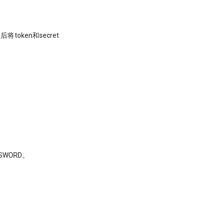
ken和secret
WORD。