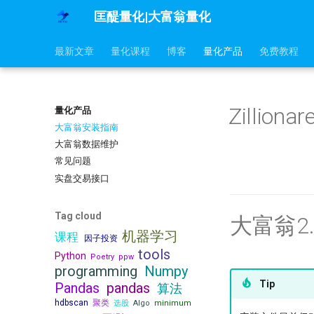
匡醍量化|大富翁量化
最新文章
量化课程
博客
量化产品
免费教程
Zillion
量化产品
大富翁安装指南
大富翁数据维护
常见问题
实盘交易接口
Tag cloud
大富翁2
机器学习
课程
因子投资
tools
Python
Poetry
ppw
programming
Numpy
Tip
Pandas
pandas
算法
hdbscan
聚类
选股
Algo
minimum