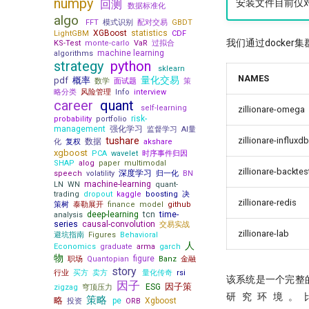
numpy
安装文件目前仅对大
回测
数据标准化
algo
FFT
模式识别
配对交易
GBDT
XGBoost
statistics
LightGBM
CDF
我们通过docker集
KS-Test
monte-carlo
VaR
过拟合
machine learning
algorithms
strategy
python
sklearn
NAMES
量化交易
pdf
概率
数学
面试题
策
略分类
风险管理
Info
interview
career
quant
self-learning
zillionare-omega
risk-
probability
portfolio
management
强化学习
监督学习
AI量
tushare
zillionare-influxdb
数据
化
复权
akshare
xgboost
PCA
wavelet
时序事件归因
SHAP
alog
paper
multimodal
zillionare-backtes
深度学习
speech
volatility
归一化
BN
machine-learning
LN
WN
quant-
trading
dropout
kaggle
boosting
决
zillionare-redis
策树
泰勒展开
finance
model
github
deep-learning
tcn
time-
analysis
series
causal-convolution
交易实战
zillionare-lab
避坑指南
Figures
Behavioral
人
Economics
graduate
arma
garch
物
figure
职场
Quantopian
Banz
金融
story
行业
买方
卖方
量化传奇
rsi
该系统是一个完整的
因子
因子策
ESG
zigzag
穹顶压力
研究环境。比如
策略
略
pe
Xgboost
投资
ORB