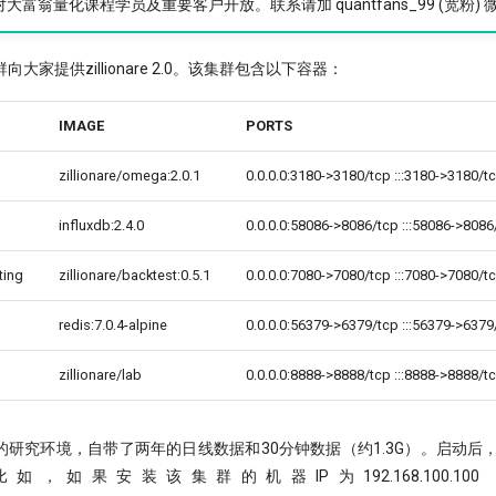
富翁量化课程学员及重要客户开放。联系请加 quantfans_99 (宽粉) 
群向大家提供zillionare 2.0。该集群包含以下容器：
IMAGE
PORTS
zillionare/omega:2.0.1
0.0.0.0:3180->3180/tcp :::3180->3180/t
influxdb:2.4.0
0.0.0.0:58086->8086/tcp :::58086->8086
ting
zillionare/backtest:0.5.1
0.0.0.0:7080->7080/tcp :::7080->7080/t
redis:7.0.4-alpine
0.0.0.0:56379->6379/tcp :::56379->6379
zillionare/lab
0.0.0.0:8888->8888/tcp :::8888->8888/t
研究环境，自带了两年的日线数据和30分钟数据（约1.3G）。启动后，
，如果安装该集群的机器IP为192.168.100.1