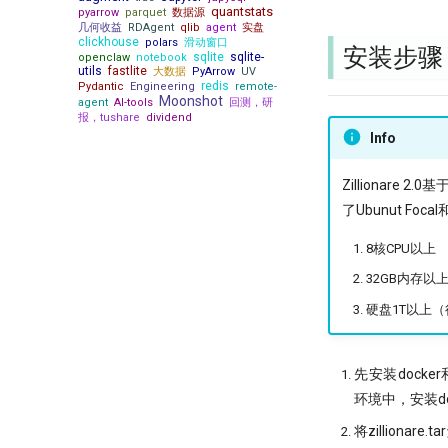
quantstats
pyarrow
parquet
数据源
几何收益
RDAgent
qlib
agent
实盘
clickhouse
polars
滑动窗口
安装步骤
sqlite
sqlite-
openclaw
notebook
utils
fastlite
大数据
PyArrow
UV
redis
Pydantic
Engineering
remote-
Moonshot
agent
AI-tools
回测，研
报，tushare
dividend
Info
Zillionar
了Ubunut Foc
8核CPU以上
32GB内存以
硬盘1T以上
先安装docker
环境中，安装dock
将zilliona