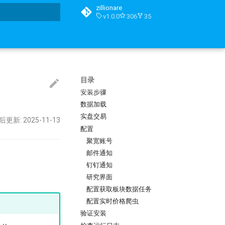
zillionare
v1.0.0
306
35
搜索引擎
目录
安装步骤
数据加载
实盘交易
后更新: 2025-11-13
配置
聚宽账号
邮件通知
钉钉通知
研究界面
配置获取板块数据任务
配置实时价格爬虫
验证安装