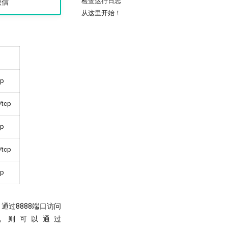
检查运行日志
微信
从这里开始！
cp
/tcp
cp
/tcp
cp
通过8888端口访问
00，则可以通过