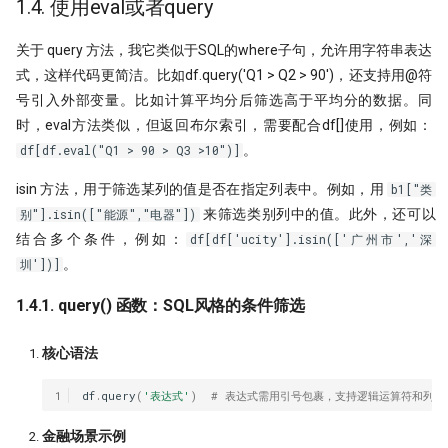
Python领航，附排名！
1.4. 使用eval或者query
提速100倍！QMT复权因子高效
具
[0721] QuanTide Weekly
如何获取免费的华尔街日报的文
Resources
1.5.1. modin：单机多核并行加速
hdbscan 聚类算法扫描配对交易 
第42个因子:年化17.6%，15年累计
09 持续集成
反抗者的崛起！Fawce 和
关于 query 方法，我它类似于SQL的where子句，允许用字符串表达
器
度提升99倍
倍
2024年，免费博客赚钱方案
里程碑！DuckDB 发布 1.0
Quantopian 的量化之路
[0728] QuanTide Weekly
把研报『翻译』成代码，80%的
式，这样代码更简洁。比如df.query('Q1 > Q2 > 90')，还支持用@符
Tools
10 撰写技术文档
都在这篇文章里讲了
1.5.2. polars：Rust 驱动的极速引
比Deepseek还要Deep！起底GB
年终特稿：这个指标我愿称之为
给Pandas找个搭子，用SQL玩转
高效量化编程: Mask Array应用和
号引入外部变量。比如计算平均分后筛选高于平均分的数据。同
我之为我，有路可寻：量化传奇 M
擎
做回归预测的秘密
最强发现
[0804] QuanTide Weekly
Dataframe!
find_runs
时，eval方法类似，但返回布尔索引，需要配合df[]使用，例如：
11 发布应用
归档
Dama 的非典型量化之路
。
df[df.eval("Q1 > 90 > Q3 >10")]
1.5.3. dask：分布式计算的瑞士军
KS Test, 广义双曲分布和抄底沪
如果模型预测准确率超过85%，
[0811] QuanTide Weekly
Pandas高级技巧-1
牛人太多：小市值因子之父，毕
刀
印钞机应该值多少马内？
isin 方法，用于筛选某列的值是否在指定列表中。例如，用
文被大佬狂怼
b1["类
蒙特卡洛：看似很高端的技术，
[0818] QuanTide Weekly
高效量化编程: Pandas 的多级索
来筛选类别列中的值。此外，还可以
别"].isin(["能源","电器"])
1.5.4. 选型决策树
很暴力很初级
ESG策略初探-01
Successfully starting a career in
结合多个条件，例如：
df[df['ucity'].isin(['广州市','深
[0825] QuanTide Weekly
12个参数，48个组合，这么复杂
quant research
。
圳'])]
样本外测试之外，我们还有哪些
ESG评分多空投资策略：买ESG
数怎么学？
合检测方法？
高的公司真的能赚钱吗？（附分
[0901] QuanTide Weekly
金融行业买方与卖方：利润与稳
测通用代码）
1.4.1. query() 函数：SQL风格的条件筛选
200倍速！基于 HDF5 的证券数
的背后逻辑
基于深度学习的量化策略如何实
储
[0908] QuanTide Weekly
一化？
当交易员用上火箭科学！波和导
核心语法
硕士在读，如何才能入行量化交
测出艾略特浪、双顶及及因子构
既生瑜 何生亮！ Hermes Agent
[0915] QuanTide Weekly
量化面试神题：圆上随机点的概
怎么样？
1
df
.
query
(
'表达式'
)
# 表达式需用引号包裹，支持逻辑运算符和列名
月亮和Pandas - Wes Mckinney
阱
量化交易中的遗传算法
[0922] QuanTide Weekly
奇故事
试过 Cursor 和 Trae 之后，我如
金融场景示例