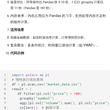
速度对比：同等操作比 Pandas 快 5-10 倍，1 亿行 groupby 计算仅
需 11 秒（Pandas 需 187 秒）。
​内存效率：内存占用仅为 Pandas 的 1/3，支持处理内存不足时
的核外计算。
​适用场景
​高频金融数据：如实时波动率计算、订单簿快照分析。
​复杂聚合：多条件统计、时间窗口滚动计算（如 VWAP）。
代码示例
1
import
polars
as
pl
2
# 惰性执行优化查询
3
df
=
pl
.
scan_csv
(
"market_data.csv"
)
4
result
=
(
5
df
.
filter
(
pl
.
col
(
"price"
)
>
100
)
6
.
groupby
(
"symbol"
)
7
.
agg
([
pl
.
col
(
"volume"
)
.
sum
(),
pl
.
col
(
"price"
)
8
.
collect
()
# 触发计算