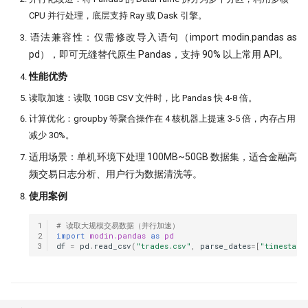
CPU 并行处理，底层支持 Ray 或 Dask 引擎。
​语法兼容性：仅需修改导入语句（import modin.pandas as
pd），即可无缝替代原生 Pandas，支持 90% 以上常用 API。
​性能优势
读取加速：读取 10GB CSV 文件时，比 Pandas 快 4-8 倍。
​计算优化：groupby 等聚合操作在 4 核机器上提速 3-5 倍，内存占用
减少 30%。
​适用场景：单机环境下处理 100MB~50GB 数据集，适合金融高
频交易日志分析、用户行为数据清洗等。
​使用案例
1
# 读取大规模交易数据（并行加速）
2
import
modin.pandas
as
pd
3
df
=
pd
.
read_csv
(
"trades.csv"
,
parse_dates
=
[
"timestamp