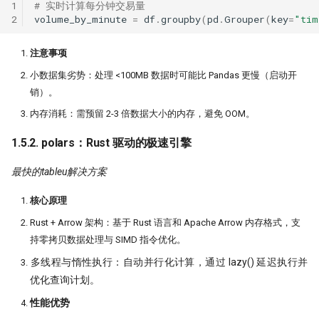
1
# 实时计算每分钟交易量
2
volume_by_minute
=
df
.
groupby
(
pd
.
Grouper
(
key
=
"tim
​注意事项
​小数据集劣势：处理 <100MB 数据时可能比 Pandas 更慢（启动开
销）。
​内存消耗：需预留 2-3 倍数据大小的内存，避免 OOM。
1.5.2. polars：Rust 驱动的极速引擎
最快的tableu解决方案
​核心原理
​Rust + Arrow 架构：基于 Rust 语言和 Apache Arrow 内存格式，支
持零拷贝数据处理与 SIMD 指令优化。
​多线程与惰性执行：自动并行化计算，通过 lazy() 延迟执行并
优化查询计划。
​性能优势