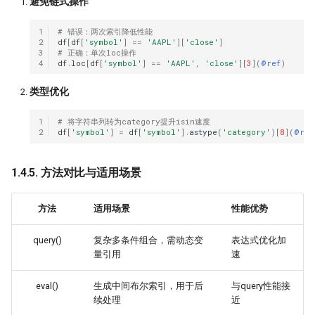
​避免链式操作
打新不中，买新当如何？lightgb
1
# 错误：两次索引降低性能
打新模型如何构建？
2
df
[
df
[
'symbol'
]
==
'AAPL'
][
'close'
]
3
# 正确：单次loc操作
4
df
.
loc
[
df
[
'symbol'
]
==
'AAPL'
,
'close'
][
3
](
@ref
)
拯救CCI！因子纯化后，证实CCI
是超有效的技术指标！
​类型优化
暴力美学！洗盘模式如何检测？
1
# 将字符串列转为category提升isin速度
2
df
[
'symbol'
]
=
df
[
'symbol'
]
.
astype
(
'category'
)[
8
](
@ref
强化学习模型能否自我演化出交
慧？
1.4.5. 方法对比与适用场景
洛书投资：先验性因子与波动率
方法
适用场景
性能优势
终极猜想！底蓓离的成因分析
query()
复杂多条件组合，需动态变
表达式优化加
Political Alpha，跟着国会山股
量引用
速
炒股
eval()
生成中间布尔索引，用于后
与query性能接
Ifind25
续处理
近