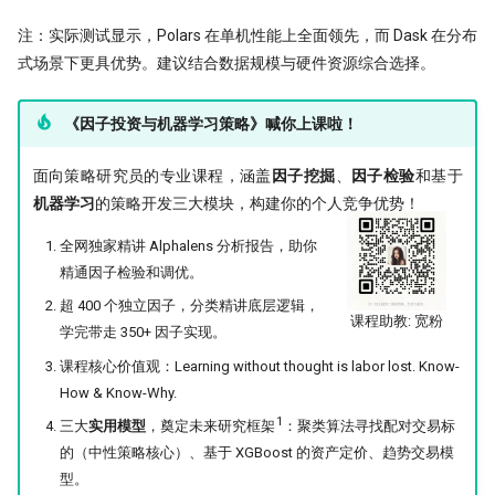
​注：实际测试显示，Polars 在单机性能上全面领先，而 Dask 在分布
式场景下更具优势。建议结合数据规模与硬件资源综合选择。
《因子投资与机器学习策略》喊你上课啦！
面向策略研究员的专业课程，涵盖
因子挖掘
、
因子检验
和基于
机器学习
的策略开发三大模块，构建你的个人竞争优势！
全网独家精讲 Alphalens 分析报告，助你
精通因子检验和调优。
超 400 个独立因子，分类精讲底层逻辑，
课程助教: 宽粉
学完带走 350+ 因子实现。
课程核心价值观：Learning without thought is labor lost. Know-
How & Know-Why.
1
三大
实用模型
，奠定未来研究框架
：聚类算法寻找配对交易标
的（中性策略核心）、基于 XGBoost 的资产定价、趋势交易模
型。