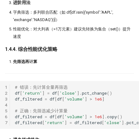
进阶用法
时间会证明一切！抢头财（报）
抢头彩？！
​字典筛选：多列联合匹配（如 df[df.isin({'symbol':'AAPL',
'exchange':'NASDAQ'})]）
一门三杰 一年翻十倍的男人发明
性能优化：对大列表（>1万元素）建议先转换为集合（set()）提升
UO 指标
速度
周一到周五，哪天能买股？做对
1.4.4. 综合性能优化策略
普22.5！
先筛选再计算
WorldQuant? Word Count!
Z-score 因子的深入思考
1
# 错误：先计算全量再筛选
新国九条下，低波动因子重要性
2
df
[
'return'
]
=
df
[
'close'
]
.
pct_change
()
升！
3
df_filtered
=
df
[
df
[
'volume'
]
>
1e6
]
低波动因子、白马股与红利股
4
5
# 正确：先筛选减少计算量
在这一刻抄底，胜率高达95%
6
df_filtered
=
df
[
df
[
'volume'
]
>
1e6
]
.
copy
()
7
df_filtered
[
'return'
]
=
df_filtered
[
'close'
]
.
pct_c
不看懂这篇文章，不要在量化中
市盈率！