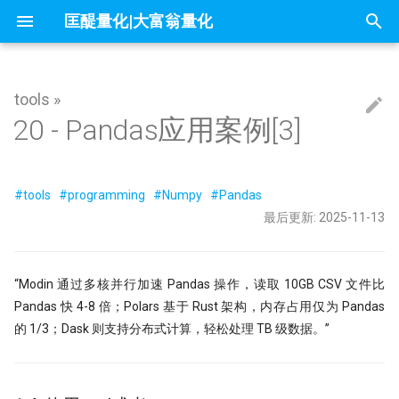
匡醍量化|大富翁量化
正
在
tools »
因子投资与机器学习策略
Algo
大富翁安装指南
01 为什么要学 Python
1.4. 使用eval或者query
Dash-用Python也能做网页
Follow Us
简介
简介
简介
mldp
不小心杀入了量化赛道，现在该
1赔10！中证1000应该这样抄底
问薪无愧！
全球Windows机器蓝屏，作为量
『译研报03』Z变换改造均线，
只廖廖数行，但很惊艳的代码
一些和颜色相关的网站
你可能不知道的8个IPython技巧
20 - Pandas应用案例[3]
初
办？
自学量化大纲有这75页就够了
人，我的检讨来了
12年前的策略为何仍能跑赢大盘
始
大富翁数据维护
02 编程开发环境
量化策略中如何进行缩放和归一化
1.4.1. query() 函数：SQL风格的条
课程大纲
课程大纲
课程大纲
why stop loss is so bad
交割日魔咒？
为什么量化人应该使用duckdb？
Barra风险模型构建完全指南
get esg grade by akshare
量化二十四课
Career&figure
件筛选
没能上热搜，但卡尼曼值得我们
DeepSeek只是挖了个坑，还不
『译研报04』 年化25%的策略到
化
墓人，但中初级程序员是爬不出
没有翻车？
#tools
#programming
#Numpy
#Pandas
常见问题
03 构建 Python 虚拟环境
matplotlib的布局问题（1）
课程预览
FAQ
地量见地价？我拿一年的上证数
7因子模型，除了规模、市场、动
Jupyter Notebook中如何设置
来自世坤！寻找Alpha 构建交易
OpenBB 实战！轻松获取海外市
量化中的Numpy和Pandas
Factor strategy
1.4.2. eval() 函数：表达式生成布尔
了算
在量化交易中，掌握ARMA/GAR
和价值，还有哪些？
量？
的量化方法
据
最后更新: 2025-11-13
搜
索引
的重要性？
当我在星巴克连上家里的服务器
Kronos
实盘交易接口
04 项目布局和项目生成向导
matplotlib的布局问题（2）
内容详情
IPV6，你是值得的
Freshman
索
夏普大于4的策略有多恐怖？但它
ESG投资策略
π-thon以及他的朋友们
论如何白嫖论文
不只是另一个量化轮子，AlphaSui
1.4.3. isin() 函数：多值匹配筛选
什么好得不真实？
Datathon-我的Citadel量化岗之
RSRS 择时指标
还带来了CANSLIM模型的提示词
05 Poetry: 项目管理的诗和远方
为什么Q-Q图可用来进行统计推断
课程预览
引
“Modin 通过多核并行加速 Pandas 操作，读取 10GB CSV 文件比
附历年比赛资料
Need for speed
不能求二阶导的metrics
4k stars! 如何实现按拼音首字母
量化金融人都在看哪些顶刊
Others
Pandas 快 4-8 倍；Polars 基于 Rust 架构，内存占用仅为 Pandas
1.4.4. 综合性能优化策略
快速傅里叶变换与股价预测研究
不是好的objective
『匡醍译研报 01』 驯龙高手，
证券代码？
Augment随手记
擎
06 10 倍速！高效编码
金融/计量专业，硕士论文怎么确
量子飞跃：汇丰银行债券交易可
谚到量化因子的工程化落地
的 1/3；Dask 则支持分布式计算，轻松处理 TB 级数据。”
Papers
研究课题？
为华尔街未来
1.4.5. 方法对比与适用场景
烛台密码 三角形整理如何提示玄
基于 XGBoost 的组合策略基本
10 月 24 日，庆祝码农节！Pytho
如何免登录重启miniqmt?
07 代码单元测试
『匡醍译研报 02』 驯龙高手，
刚发布了 3.13 版本
Python
高薪金领都用啥编程语言？SQL
机器的觉醒！人工智能风云激荡7
谚到量化因子的工程化落地
1.5. Pandas 的其它替代方案
用HDBSCAN聚类算法选股是否
鳄鱼线，让趋势成为你的朋友
Don't fly solo! 量化人如何使用A
08 代码版本管理