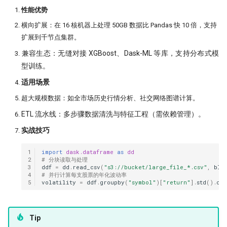
​性能优势
​横向扩展：在 16 核机器上处理 50GB 数据比 Pandas 快 10 倍，支持
扩展到千节点集群。
​兼容生态：无缝对接 XGBoost、Dask-ML 等库，支持分布式模
型训练。
​适用场景
​超大规模数据：如全市场历史行情分析、社交网络图谱计算。
​ETL 流水线：多步骤数据清洗与特征工程（需依赖管理）。
实战技巧
1
import
dask.dataframe
as
dd
2
# 分块读取与处理
3
ddf
=
dd
.
read_csv
(
"s3://bucket/large_file_*.csv"
,
blo
4
# 并行计算每支股票的年化波动率
5
volatility
=
ddf
.
groupby
(
"symbol"
)[
"return"
]
.
std
()
.
com
Tip