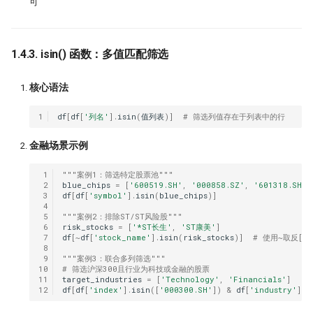
可
睽违17年，ta-lib重装出发！
ORB! Alpha 达到年化 36%
量化研究员如何写一手好代码
7月：斜率动量因子表现回顾
1.4.3. isin() 函数：多值匹配筛选
量子计算能否重构量化金融未来
左数效应 整数关口与光折射
核心语法
为了机器能学习，我标注了 2 万
Sharpe 5.5!遗憾规避因子
情数据
1
df
[
df
[
'列名'
]
.
isin
(
值列表
)]
# 筛选列值存在于列表中的行
私募量化策略大盘点-2024年初
21天驯化AI打工仔
​金融场景示例
Santa Claus Rally
 1
"""案例1：筛选特定股票池"""
2026十大量化技术
 2
blue_chips
=
[
'600519.SH'
,
'000858.SZ'
,
'601318.SH'
]
 3
df
[
df
[
'symbol'
]
.
isin
(
blue_chips
)]
动能反转：二阶导动量因子年化
 4
AI tools
 5
"""案例2：排除ST/ST风险股"""
Alpha达到61%！
 6
risk_stocks
=
[
'*ST长生'
,
'ST康美'
]
 7
df
[
~
df
[
'stock_name'
]
.
isin
(
risk_stocks
)]
# 使用~取反[2]
Moonshot
 8
聪明钱概念策略，另一个价格行
 9
"""案例3：联合多列筛选"""
易策略？
10
# 筛选沪深300且行业为科技或金融的股票
11
target_industries
=
[
'Technology'
,
'Financials'
]
Numpy Pandas
12
df
[
df
[
'index'
]
.
isin
([
'000300.SH'
])
&
df
[
'industry'
]
.
i
改用十进制！点差如何影响策略