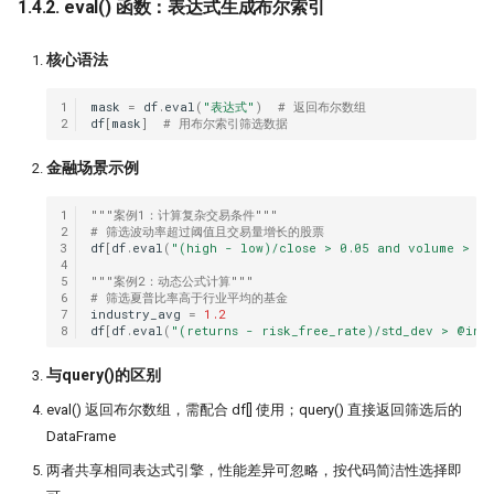
带你读论文：PCA、离散小波和
子为例(1)
1.4.2. eval() 函数：表达式生成布尔索引
Quantstats Reloaded
XGBoost构建交易策略
Alphalens因子分析(2) - low turno
核心语法
微软 RD-Agent：量化人的 AI 研
谁压垮了这个基站？用XGBoost
秒杀98%的基金经理!
档
进行时序事件归因
1
mask
=
df
.
eval
(
"表达式"
)
# 返回布尔数组
2
df
[
mask
]
# 用布尔索引筛选数据
因子分析（3）- 都是坑！这么简
量化实盘接口
The Sound of Risk! 闻弦歌而知
Alpha计算，竟然错了？！
声音里隐藏的另类因子
​金融场景示例
ClickHouse: One table to rule th
Alphalens因子分析(4) - Informati
all!
Tcn
Coefficient方法
1
"""案例1：计算复杂交易条件"""
2
# 筛选波动率超过阈值且交易量增长的股票
3
df
[
df
.
eval
(
"(high - low)/close > 0.05 and volume > vo
QMT/XtQuant 之开发环境篇
龙凤呈祥：这种无底限炒作，如
4
5
"""案例2：动态公式计算"""
量化方法发现它？
前后复权都不对，动态复权又太
6
# 筛选夏普比率高于行业平均的基金
7
industry_avg
=
1.2
一文揭示策略失败的根本原因
8
df
[
df
.
eval
(
"(returns - risk_free_rate)/std_dev > @ind
捕捉主力-最大成交量因子
龙虾流量太贵？ 我一招搞定每天
​与query()的区别
Mispriced option
7500万词元
eval() 返回布尔数组，需配合 df[] 使用；query() 直接返回筛选后的
机器学习(XgBoost）预测顶和底
致命的 ID -- DuckDB 中的 Returni
DataFrame
子句之谜
两者共享相同表达式引擎，性能差异可忽略，按代码简洁性选择即
净新高占比因子