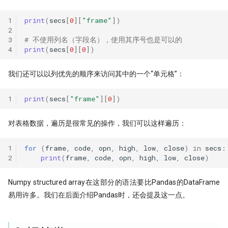
1
print
(
secs
[
0
][
"frame"
])
2
3
# 不使用列名（字段名），使用其序号也是可以的
4
print
(
secs
[
0
][
0
])
我们还可以以列优先的顺序来访问其中的一个“单元格”：
1
print
(
secs
[
"frame"
][
0
])
对表格数据，遍历是很常见的操作，我们可以这样遍历：
1
for
(
frame
,
code
,
opn
,
high
,
low
,
close
)
in
secs
:
2
print
(
frame
,
code
,
opn
,
high
,
low
,
close
)
Numpy structured array在这部分的语法要比Pandas的DataFrame
易用许多。我们在后面介绍Pandas时，还会提及这一点。