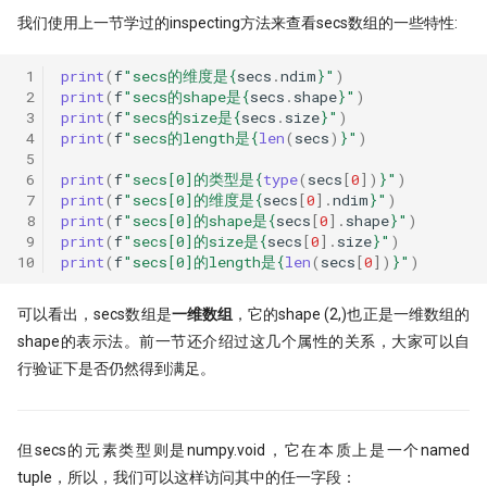
我们使用上一节学过的inspecting方法来查看secs数组的一些特性:
 1
print
(
f
"secs的维度是
{
secs
.
ndim
}
"
)
 2
print
(
f
"secs的shape是
{
secs
.
shape
}
"
)
 3
print
(
f
"secs的size是
{
secs
.
size
}
"
)
 4
print
(
f
"secs的length是
{
len
(
secs
)
}
"
)
 5
 6
print
(
f
"secs[0]的类型是
{
type
(
secs
[
0
])
}
"
)
 7
print
(
f
"secs[0]的维度是
{
secs
[
0
]
.
ndim
}
"
)
 8
print
(
f
"secs[0]的shape是
{
secs
[
0
]
.
shape
}
"
)
 9
print
(
f
"secs[0]的size是
{
secs
[
0
]
.
size
}
"
)
10
print
(
f
"secs[0]的length是
{
len
(
secs
[
0
])
}
"
)
可以看出，secs数组是
一维数组
，它的shape (2,)也正是一维数组的
shape的表示法。前一节还介绍过这几个属性的关系，大家可以自
行验证下是否仍然得到满足。
但secs的元素类型则是numpy.void，它在本质上是一个named
tuple，所以，我们可以这样访问其中的任一字段：