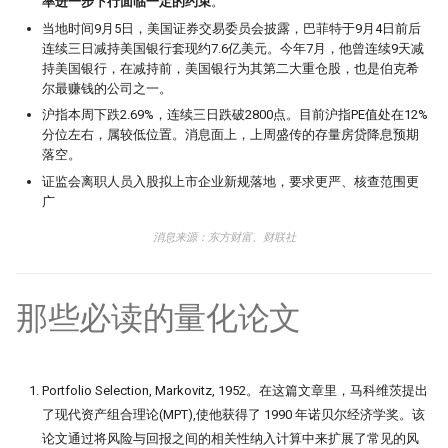
率进一步下行面临一定的约束
。
PDF is all you need(2)
量化股票投资起手式
Augment 完成了一个复杂项目
找校友！起底百亿私募创始人
3.3. Typing
指数增强之
当地时间9月5日，美国证券交易委员会披露，巴菲特于9月4日前后
19 - Pandas应用案例[2]
指数成份股信息挖掘
连续三日减持美国银行套现约7.6亿美元。今年7月，他曾连续9天减
PDF is all you need(3)
量化人如何用好Jupyter环境？
追随美的指引-纪念西蒙斯
4. 拓展阅读
持美国银行，在减持前，美国银行为其第二大重仓股，也是伯克希
（一）
20 - Pandas应用案例[3]
羊群效应及其因子化
尔最赚钱的公司之一。
虎口夺食：量化交易中高频率、低风
4.1. Numpy的数据类型
险策略的诱惑与陷阱
量化人如何用好 Jupyter？（二）
沪指本周下跌2.69%，连续三日跌破2800点。目前沪指PE值处在12%
后见之明！错过6个涨停之后的复盘
分位左右，属较低位置。消息面上，上周盛传的存量房贷降息预期
落空。
《因子投资与机器学习策略》开课
前视偏差 - 看似明白，实则糊涂
Pandas连续涨停统计
啦！
球队和硬币因子
证监会离职人员入股拟上市企业新规落地，要求更严、核查范围更
2024已过一半，千禧年发布了这道脑
存了50TB！pyarrow + parquet
广
9月8日晚，在线直播，不见不散
筯急转弯
圣杯依然闪耀
消息来源：东方财富、财联社
xtquant 中的板块数据
一个散户自学量化的 20 个月
节前迎来揪心一幕！谁来告诉我，A
股现在有没有低估？
量化数据免费方案之 QMT
那些必读的量化论文
强化学习 vs 监督学习：AI炒股的两
种思路
涨到溢出！PEPE告诉我，大盘还能涨
算收益，用算术平均好还是几何平均
几多？
用大白话讲清楚，哪种更适合金融量化
好?
关于昨天应该涨多少这件事，
白银大涨引发的量化套利策略
Portfolio Selection, Markovitz, 1952。在这篇文章里，马科维茨提出
原作者失联8个月，我们接手维护后
Tushare 和 东财还没商量好
了现代资产组合理论(MPT),使他获得了 1990 年诺贝尔经济学奖。该
他突然回来了
Alphalens 因子分析 - 以低换手率因
论文通过将风险与回报之间的相关性纳入计算中来扩展了常见的风