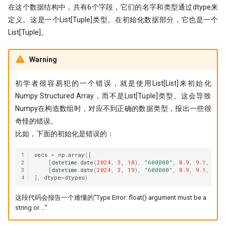
在这个数据结构中，共有6个字段，它们的名字和类型通过dtype来
定义。这是一个List[Tuple]类型。在初始化数据部分，它也是一个
List[Tuple]。
Warning
初学者很容易犯的一个错误，就是使用List[List]来初始化
Numpy Structured Array，而不是List[Tuple]类型。这会导致
Numpy在构造数组时，对应不到正确的数据类型，报出一些很
奇怪的错误。
比如，下面的初始化是错误的：
1
secs
=
np
.
array
([
2
[
datetime
.
date
(
2024
,
3
,
18
),
"600000"
,
8.9
,
9.1
,
8.8
,
3
[
datetime
.
date
(
2024
,
3
,
19
),
"600000"
,
8.9
,
9.1
,
8.8
,
4
],
dtype
=
dtypes
)
这段代码会报告一个难懂的"Type Error: float() argument must be a
string or ..."