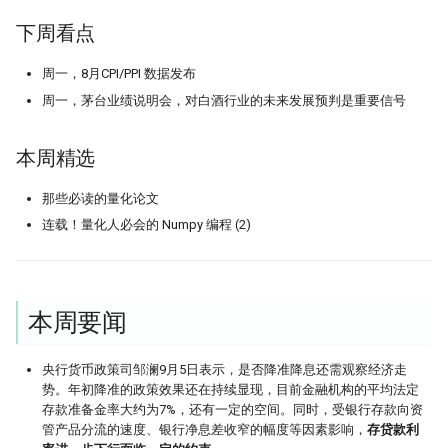
Python领航，附排名！
编码性能测试
Moonshot is all you need - 红
提速100倍！QMT复权因子高效算法
具
2. 运算类
完结篇
如何获取免费的华尔街日报的文章
---
下周看点
hdbscan 聚类算法扫描配对交易 速
第42个因子:年化17.6%，15年累计10
09 持续集成
09 - Numpy应用案例[2]
反抗者的崛起！Fawce 和
21天驯化AI打工仔 - 日线数据的
度提升99倍
倍
2024年，免费博客赚钱方案
里程碑！DuckDB 发布 1.0
2.1. 比较和逻辑运算
Quantopian 的量化之路
获取
把研报『翻译』成代码，80%的工作
一个散户自学量化的 20 个月
周一，8月CPI/PPI 数据发布
10 撰写技术文档
10 - Numpy应用案例[3]
都在这篇文章里讲了
比Deepseek还要Deep！起底GBDT
年终特稿：这个指标我愿称之为年度
给Pandas找个搭子，用SQL玩转
高效量化编程: Mask Array应用和
周一，茅台业绩说明会，对白酒行业的未来发展预判是重要信号
2.2. 集合运算
我之为我，有路可寻：量化传奇 Max
21天驯化AI打工仔 - 日线数据的
做回归预测的秘密
最强发现
Dataframe!
find_runs
很多人学量化，第一步就走错了
11 发布应用
11 - Pandas核心语法[1]
Dama 的非典型量化之路
获取（2）
2.3. 数学运算和统计
本周精选
KS Test, 广义双曲分布和抄底沪指
如果模型预测准确率超过85%，这台
Pandas高级技巧-1
一个很强的股票智能分析系统
12 - Pandas核心语法[2]
牛人太多：小市值因子之父，毕业论
21 天驯化 AI 打工仔: QMT 实时
印钞机应该值多少马内？
2.3.1. 线性代数
文被大佬狂怼
数据订阅系统与多 Client 问题
那些必读的量化论文
蒙特卡洛：看似很高端的技术，其实
高效量化编程: Pandas 的多级索引
聊聊 TCN：一种更清晰的时间序
13 - Pandas核心语法[3]
很暴力很初级
ESG策略初探-01
构方式
连载！量化人必会的 Numpy 编程 (2)
2.3.2. 统计运算
Successfully starting a career in
21 天驯化 AI 打工仔:系统逻辑优
12个参数，48个组合，这么复杂的函
quant research
分钟线数据合成
14 - Pandas核心语法[4]
样本外测试之外，我们还有哪些过拟
ESG评分多空投资策略：买ESG评分
数怎么学？
TCN 番外：回测高胜率与实盘失
2.3.3. 量化指标的计算
合检测方法？
高的公司真的能赚钱吗？（附分层回
AI 模型在金融市场的客观困境
金融行业买方与卖方：利润与稳定性
15 - Pandas核心语法[5]
测通用代码）
200倍速！基于 HDF5 的证券数据存
的背后逻辑
本周要闻
3. 类型转换和Typing
基于深度学习的量化策略如何实现归
储
为什么我们需要因果卷积？
16 - Pandas核心语法[6]
一化？
当交易员用上火箭科学！波和导数检
硕士在读，如何才能入行量化交易
3.1. Numpy内部类型转换
测出艾略特浪、双顶及及因子构建
央行货币政策司邹澜9月5日表示，是否降准降息还需观察经济走
既生瑜 何生亮！ Hermes Agent究竟
势。年初降准的政策效果还在持续显现，目前金融机构的平均法定
17 - Pandas核心语法[7]
量化面试神题：圆上随机点的概率陷
怎么样？
月亮和Pandas - Wes Mckinney的传
3.2. Numpy类型与Python内置类
阱
量化交易中的遗传算法
存款准备金率大约为7%，还有一定的空间。同时，受银行存款向资
奇故事
型转换
管产品分流的速度、银行净息差收窄的幅度等因素影响，
存贷款利
18 - Pandas应用案例[1]
试过 Cursor 和 Trae 之后，我如何用