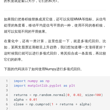
的长度就是窗口大小，它们的和为1。
如果我们把卷积核替换成其它值，还可以实现WMA等指标。从信号
处理的角度看，移动平均是信号平滑的一种，使用不同的卷积核，
就可以实现不同的平滑效果。
在量化中，还有一类计算，这里也提一下，就是多项式回归。比
如，某两支股票近期都呈上升趋势，我们想知道哪一支涨得更好？
这时候我们就可以进行多项式回归，将其拟合成一条直线，再比较
它们的斜率。
下面的代码演示了如何使用Numpy进行多项式回归。
 1
import
numpy
as
np
 2
import
matplotlib.pyplot
as
plt
 3
 4
returns
=
np
.
random
.
normal
(
0
,
0.02
,
size
=
100
)
 5
alpha
=
0.01
 6
close
=
np
.
cumprod
(
1
+
returns
+
alpha
)
 7