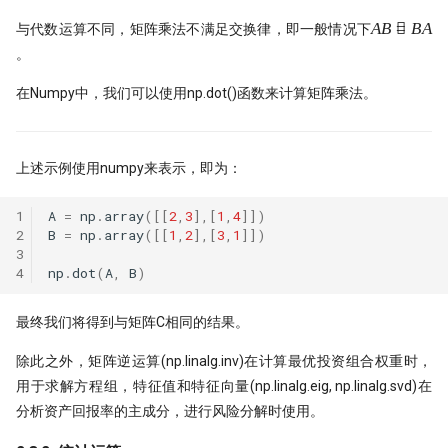
AB
A
B

=
B
A
与代数运算不同，矩阵乘法不满足交换律，即一般情况下
\neq
。
BA
在Numpy中，我们可以使用np.dot()函数来计算矩阵乘法。
上述示例使用numpy来表示，即为：
1
A
=
np
.
array
([[
2
,
3
],[
1
,
4
]])
2
B
=
np
.
array
([[
1
,
2
],[
3
,
1
]])
3
4
np
.
dot
(
A
,
B
)
最终我们将得到与矩阵C相同的结果。
除此之外，矩阵逆运算(np.linalg.inv)在计算最优投资组合权重时，
用于求解方程组，特征值和特征向量(np.linalg.eig, np.linalg.svd)在
分析资产回报率的主成分，进行风险分解时使用。