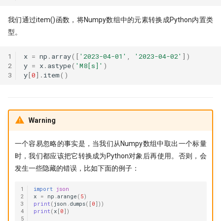
我们通过item()函数，将Numpy数组中的元素转换成Python内置类
型。
1
x
=
np
.
array
([
'2023-04-01'
,
'2023-04-02'
])
2
y
=
x
.
astype
(
'M8[s]'
)
3
y
[
0
]
.
item
()
Warning
一个容易忽略的事实是，当我们从Numpy数组中取出一个标量
时，我们都应该把它转换成为Python对象后再使用。否则，会
发生一些隐藏的错误，比如下面的例子：
1
import
json
2
x
=
np
.
arange
(
5
)
3
print
(
json
.
dumps
([
0
]))
4
print
(
x
[
0
])
5