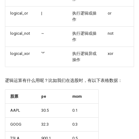
logical_or
|
执行逻辑或操
or
作
logical_not
~
执行逻辑或操
not
作
logical_xor
'^'
执行逻辑异或
xor
操作
逻辑运算有什么用呢？比如我们在选股时，有以下表格数据：
股票
pe
mom
AAPL
30.5
0.1
GOOG
32.3
0.3
TSLA
900.1
0.5