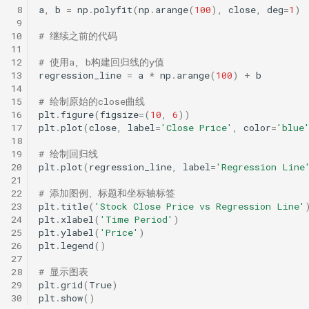
 8
a
,
b
=
np
.
polyfit
(
np
.
arange
(
100
),
close
,
deg
=
1
)
 9
10
# 继续之前的代码
11
12
# 使用a, b构建回归线的y值
13
regression_line
=
a
*
np
.
arange
(
100
)
+
b
14
15
# 绘制原始的close曲线
16
plt
.
figure
(
figsize
=
(
10
,
6
))
17
plt
.
plot
(
close
,
label
=
'Close Price'
,
color
=
'blue
18
19
# 绘制回归线
20
plt
.
plot
(
regression_line
,
label
=
'Regression Line
21
22
# 添加图例、标题和坐标轴标签
23
plt
.
title
(
'Stock Close Price vs Regression Line'
24
plt
.
xlabel
(
'Time Period'
)
25
plt
.
ylabel
(
'Price'
)
26
plt
.
legend
()
27
28
# 显示图表
29
plt
.
grid
(
True
)
30
plt
.
show
()