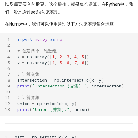
以及需要买入的股票。这个操作，就是集合运算。在Python中，我
们一般是通过set语法来实现。
在Numpy中，我们可以使用通过以下方法来实现集合运算：
 1
import
numpy
as
np
 2
 3
# 创建两个一维数组
 4
x
=
np
.
array
([
1
,
2
,
3
,
4
,
5
])
 5
y
=
np
.
array
([
4
,
5
,
6
,
7
,
8
])
 6
 7
# 计算交集
 8
intersection
=
np
.
intersect1d
(
x
,
y
)
 9
print
(
"Intersection (交集):"
,
intersection
)
10
11
# 计算并集
12
union
=
np
.
union1d
(
x
,
y
)
13
print
(
"Union (并集):"
,
union
)
1
diff
=
np
.
setdiff1d
(
x
,
y
)