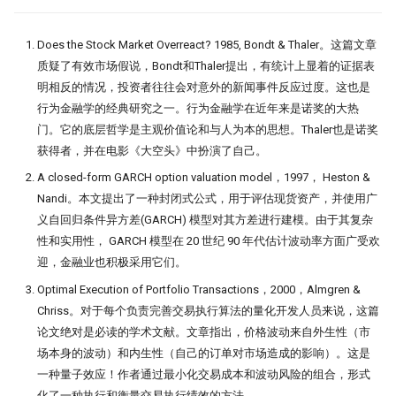
睽违17年，ta-lib重装出发！
ORB! Alpha 达到年化 36%
Does the Stock Market Overreact? 1985, Bondt & Thaler。这篇文章
量化研究员如何写一手好代码
7月：斜率动量因子表现回顾
质疑了有效市场假说，Bondt和Thaler提出，有统计上显着的证据表
量子计算能否重构量化金融未来？
明相反的情况，投资者往往会对意外的新闻事件反应过度。这也是
左数效应 整数关口与光折射
行为金融学的经典研究之一。行为金融学在近年来是诺奖的大热
为了机器能学习，我标注了 2 万条行
门。它的底层哲学是主观价值论和与人为本的思想。Thaler也是诺奖
Sharpe 5.5!遗憾规避因子
情数据
获得者，并在电影《大空头》中扮演了自己。
A closed-form GARCH option valuation model，1997， Heston &
私募量化策略大盘点-2024年初
21天驯化AI打工仔
Nandi。本文提出了一种封闭式公式，用于评估现货资产，并使用广
Santa Claus Rally
义自回归条件异方差(GARCH) 模型对其方差进行建模。由于其复杂
2026十大量化技术
性和实用性， GARCH 模型在 20 世纪 90 年代估计波动率方面广受欢
动能反转：二阶导动量因子年化
迎，金融业也积极采用它们。
AI tools
Alpha达到61%！
Optimal Execution of Portfolio Transactions，2000，Almgren &
Chriss。对于每个负责完善交易执行算法的量化开发人员来说，这篇
Moonshot
聪明钱概念策略，另一个价格行为交
易策略？
论文绝对是必读的学术文献。文章指出，价格波动来自外生性（市
场本身的波动）和内生性（自己的订单对市场造成的影响）。这是
Numpy Pandas
改用十进制！点差如何影响策略
一种量子效应！作者通过最小化交易成本和波动风险的组合，形式
化了一种执行和衡量交易执行绩效的方法。