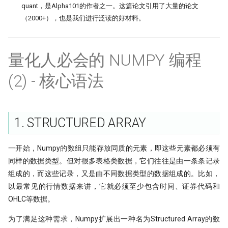
quant，是Alpha101的作者之一。这篇论文引用了大量的论文
打新不中，买新当如何？lightgbm
（2000+），也是我们进行泛读的好材料。
打新模型如何构建？
拯救CCI！因子纯化后，证实CCI确实
量化人必会的 NUMPY 编程
是超有效的技术指标！
(2) - 核心语法
暴力美学！洗盘模式如何检测？
强化学习模型能否自我演化出交易智
慧？
1. STRUCTURED ARRAY
洛书投资：先验性因子与波动率等权
一开始，Numpy的数组只能存放同质的元素，即这些元素都必须有
终极猜想！底蓓离的成因分析
同样的数据类型。但对很多表格类数据，它们往往是由一条条记录
组成的，而这些记录，又是由不同数据类型的数据组成的。比如，
Political Alpha，跟着国会山股神去
以最常见的行情数据来讲，它就必须至少包含时间、证券代码和
炒股
OHLC等数据。
Ifind25
为了满足这种需求，Numpy扩展出一种名为Structured Array的数