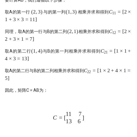
要计算AB，我们遵循以下步骤：
(2,
(1,3)
C_{11} =
(
2
,
3
)
(
1
,
3
)
C
=
[
2
×
取A的第一行
与的第一列
相乘并求和得到
11
3)
[2\times1
1
+
3
×
3
=
11
]
+
3\times3
(2,
C_{12}
(
2
,
1
)
C
=
[
2
×
同理，取A的第一行与B的第二列
相乘并求和得到
12
= 11]
1)
=
2
+
3
×
1
=
7
]
[2\times2
+
(1,
C_{21}
(
1
,
4
)
C
=
[
1
×
1
+
取A的第二行
与B的第一列相乘并求和得到
21
3\times1
4)
=
4
×
3
=
13
]
= 7]
[1\times1
+
C_{22}
C
=
[
1
×
2
+
4
×
1
=
取A的第二行与B的第二列相乘并求和得到
22
4\times3
=
5
]
= 13]
[1\times2
+
因此，矩阵C = AB为：
4\times1
= 5]
11
7
C = \begin{bmatrix} 11 & 7 
C
=
[
]
13
6