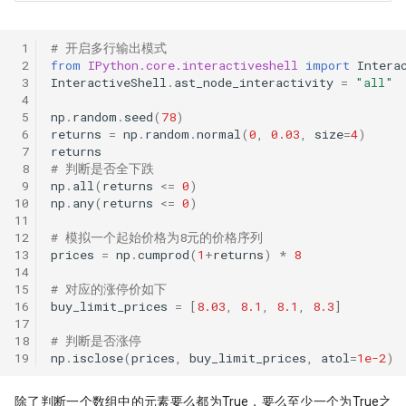
 1
# 开启多行输出模式
 2
from
IPython.core.interactiveshell
import
Intera
 3
InteractiveShell
.
ast_node_interactivity
=
"all"
 4
 5
np
.
random
.
seed
(
78
)
 6
returns
=
np
.
random
.
normal
(
0
,
0.03
,
size
=
4
)
 7
returns
 8
# 判断是否全下跌
 9
np
.
all
(
returns
<=
0
)
10
np
.
any
(
returns
<=
0
)
11
12
# 模拟一个起始价格为8元的价格序列
13
prices
=
np
.
cumprod
(
1
+
returns
)
*
8
14
15
# 对应的涨停价如下
16
buy_limit_prices
=
[
8.03
,
8.1
,
8.1
,
8.3
]
17
18
# 判断是否涨停
19
np
.
isclose
(
prices
,
buy_limit_prices
,
atol
=
1e-2
)
除了判断一个数组中的元素要么都为True，要么至少一个为True之