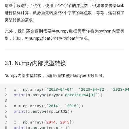
这些字段进行了优化，使用了4个字节的浮点数，但如果要传给talib
进行指标计算，就必须先转换成8个字节的浮点数，等等，这就有了
类型转换的需求。
此外，我们还会遇到需要将numpy数据类型转换为python内置类
型，比如，将numpy.float64转换为float的情况。
3.1. Numpy内部类型转换
Numpy内部类型转换，我们只需要使用astype函数即可。
1
x
=
np
.
array
([
'2023-04-01'
,
'2023-04-02'
,
'2023-0
2
print
(
x
.
astype
(
dtype
=
'datetime64[D]'
))
3
4
x
=
np
.
array
([
'2014'
,
'2015'
])
5
print
(
x
.
astype
(
np
.
int32
))
6
7
x
=
np
.
array
([
2014
,
2015
])
8
print
(
x
.
astype
(
np
.
str_
))