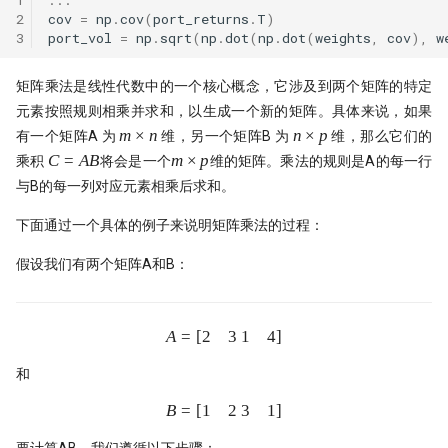
2
cov
=
np
.
cov
(
port_returns
.
T
)
3
port_vol
=
np
.
sqrt
(
np
.
dot
(
np
.
dot
(
weights
,
cov
),
w
矩阵乘法是线性代数中的一个核心概念，它涉及到两个矩阵的特定
元素按照规则相乘并求和，以生成一个新的矩阵。具体来说，如果
m
n
m
×
n
n
×
p
有一个矩阵A 为
维，另一个矩阵B 为
维，那么它们的
\times
\times
C
m
C
=
A
B
m
×
p
乘积
将会是一个
维的矩阵。乘法的规则是A的每一行
n
p
=
\times
与B的每一列对应元素相乘后求和。
AB
p
下面通过一个具体的例子来说明矩阵乘法的过程：
假设我们有两个矩阵A和B：
2
3
1
4
A
=
[
A = \begin{bmatrix} 2 & 3 \ 1 
]
和
1
2
3
1
B
=
[
B = \begin{bmatrix} 1 & 2 \ 3 
]