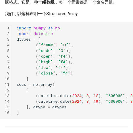
据格式。它是一种
一维数组
，每一个元素都是一个命名元组。
我们可以这样声明一个Structured Array:
 1
import
numpy
as
np
 2
import
datetime
 3
dtypes
=
[
 4
(
"frame"
,
"O"
),
 5
(
"code"
,
"O"
),
 6
(
"open"
,
"f4"
),
 7
(
"high"
,
"f4"
),
 8
(
"low"
,
"f4"
),
 9
(
"close"
,
"f4"
)
10
]
11
secs
=
np
.
array
(
12
[
13
(
datetime
.
date
(
2024
,
3
,
18
),
"600000"
,
8
14
(
datetime
.
date
(
2024
,
3
,
19
),
"600000"
,
8
15
],
dtype
=
dtypes
16
)