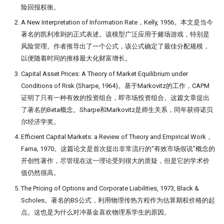
带你读论文：PCA、离散小波和
子为例(1)
Quantstats Reloaded
险回报权衡。
XGBoost构建交易策略
A New Interpretation of Information Rate，Kelly, 1956。本文是当今
Alphalens因子分析(2) - low turnover
微软 RD-Agent：量化人的 AI 研发搭
谁压垮了这个基站？用XGBoost如何
秒杀98%的基金经理!
著名的凯利准则的正式表述。该模型广泛应用于赌场游戏，特别是
档
进行时序事件归因
风险管理。作者推导出了一个公式，该公式确定了最佳分配规模，
因子分析（3）- 都是坑！这么简单的
以便随着时间的推移最大化财富增长。
量化实盘接口
The Sound of Risk! 闻弦歌而知雅意,
Alpha计算，竟然错了？！
Capital Asset Prices: A Theory of Market Equilibrium under
声音里隐藏的另类因子
ClickHouse: One table to rule them
Conditions of Risk (Sharpe, 1964)。基于Markovitz的工作，CAPM
Alphalens因子分析(4) - Information
all!
Tcn
Coefficient方法
证明了只有一种有效的投资组合，即市场投资组合。这篇文章提出
了著名的Beta概念。Sharpe和Markovitz是师生关系，同年获得诺贝
QMT/XtQuant 之开发环境篇
龙凤呈祥：这种无底限炒作，如何用
尔经济学奖。
量化方法发现它？
前后复权都不对，动态复权又太贵！
Efficient Capital Markets: a Review of Theory and Empirical Work，
一文揭示策略失败的根本原因
Fama, 1970。这篇论文是首次提出非常流行的“有效市场假说”概念的
捕捉主力-最大成交量因子
开创性著作，尽管现在这一理论受到很大的质疑，但是它的学术价
龙虾流量太贵？ 我一招搞定每天
Mispriced option
值仍然很高。
7500万词元
The Pricing of Options and Corporate Liabilities, 1973, Black &
机器学习(XgBoost）预测顶和底
致命的 ID -- DuckDB 中的 Returning
Scholes。著名的BS公式，利用物理传热方程作为估算期权价格的起
子句之谜
点。这也是为什么对冲基金喜欢物理系学生的原因。
净新高占比因子