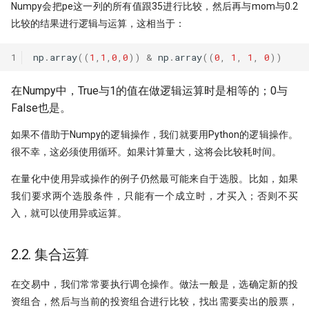
Numpy会把pe这一列的所有值跟35进行比较，然后再与mom与0.2
比较的结果进行逻辑与运算，这相当于：
1
np
.
array
((
1
,
1
,
0
,
0
))
&
np
.
array
((
0
,
1
,
1
,
0
))
在Numpy中，True与1的值在做逻辑运算时是相等的；0与
False也是。
如果不借助于Numpy的逻辑操作，我们就要用Python的逻辑操作。
很不幸，这必须使用循环。如果计算量大，这将会比较耗时间。
在量化中使用异或操作的例子仍然最可能来自于选股。比如，如果
我们要求两个选股条件，只能有一个成立时，才买入；否则不买
入，就可以使用异或运算。
2.2. 集合运算
在交易中，我们常常要执行调仓操作。做法一般是，选确定新的投
资组合，然后与当前的投资组合进行比较，找出需要卖出的股票，