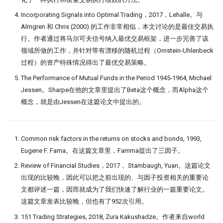
时间会证明一切！抢头财（报）就是
Incorporating Signals into Optimal Trading，2017，Lehalle。与
抢头彩？！
Almgren 和 Chris (2000) 的工作非常相似，本文讨论的是最佳交易执
一门三杰 一年翻十倍的男人发明了
行。作者通过将马尔可夫信号纳入最优交易框架，进一步完善了该
UO 指标
领域所做的工作，并针对带有漂移的随机过程（Ornstein-Uhlenbeck
过程）的资产特殊情况得出了最优交易策略。
周一到周五，哪天能买股？做对了夏
The Performance of Mutual Funds in the Period 1945-1964, Michael
普22.5！
Jessen。Sharpe在他的文章里提出了Beta这个概念，而Alpha这个
WorldQuant? Word Count!
概念，就是由Jessen在这篇论文中提出的。
Z-score 因子的深入思考
Common risk factors in the returns on stocks and bonds, 1993,
新国九条下，低波动因子重要性提
Eugene F. Fama。在这篇文章里，Famma提出了三因子。
升！
低波动因子、白马股与红利股
Review of Financial Studies，2017， Stambaugh, Yuan。这篇论文
出现的比较晚，因此可以把之前出现的、与因子投资相关的重要论
在这一刻抄底，胜率高达95%
文都评述一篇，因而就成为了我们快速了解行业的一篇重要论文。
这篇文章发表比较晚，但也有了952次引用。
不看懂这篇文章，不要在量化中使用
151 Trading Strategies, 2018, Zura Kakushadze。作者来自world
市盈率！