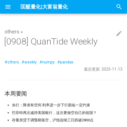
匡醍量化|大富翁量化
正
在
others »
因子投资与机器学习策略
mldp
不小心杀入了量化赛道，现在该怎么
1赔10！中证1000应该这样抄底
问薪无愧！
本周要闻
『译研报03』Z变换改造均线，一个
只廖廖数行，但很惊艳的代码
一些和颜色相关的网站
你可能不知道的8个IPython技巧
大富翁安装指南
Python高效编程实践指南
Follow Us
简介
简介
简介
60天，怎么搭起自己的量化学习
你在同花顺上的每一次点击，都
21天驯化AI打工仔 - 我如何获取
量化新基建(三) - FastHTML：Pyt
除了编程，量化人还能怎么用AI
readme
01 introduction
01 为什么要学 Python
01 - 这是你的量化母语
Dash-用Python也能做网页
[0908] QuanTide Weekly
初
办？
自学量化大纲有这75页就够了
12年前的策略为何仍能跑赢大盘？
成了做空信号
数据
全栈开发的终极答案
始
why stop loss is so bad
交割日魔咒？
下周看点
为什么量化人应该使用duckdb？
Barra风险模型构建完全指南
get esg grade by akshare
大富翁数据维护
课程大纲
课程大纲
课程大纲
Dropout：给温室里的AI断水断
Augment Remote Agent: 有了本
『Moonshot is all you need』 01 
02 编程开发环境
02 - Numpy核心语法[1]
量化策略中如何进行缩放和归一
量化二十四课
量化人的 numpy&pandas
没能上热搜，但卡尼曼值得我们纪念
『译研报04』 年化25%的策略到底有
它才能在实盘中活下来
21天驯化AI打工仔 - 开发量化交
The Battle for a New Dawn
Agent，为什么你还需要Remote
分钟上手极简量化回测框架
化
没有翻车？
统
量化新基建（四）：Pandas 3.0
Agent?
#others
#weekly
#numpy
#pandas
地量见地价？我拿一年的上证数据算
7因子模型，除了规模、市场、动量
本周精选
Jupyter Notebook中如何设置环境变
来自世坤！寻找Alpha 构建交易策略
OpenBB 实战！轻松获取海外市场数
常见问题
课程预览
FAQ
03 构建 Python 虚拟环境
03 - Numpy处理表格数据
matplotlib的布局问题（1）
量化中的Numpy和Pandas
数据可视化
了算
在量化交易中，掌握ARMA/GARCH
和价值，还有哪些？
量？
的量化方法
据
量化模型中的 BN、LN 与 WN：
『Moonshot is all you need』 02 
最后更新: 2025-11-13
搜
的重要性？
Kronos
么照搬计算机视觉的经验会失效
21天驯化AI打工仔 - 数据库的优
2026量化新基建(二) - sqlite 与
用tushare玩转月线回测：复权与
本周要闻
实盘交易接口
内容详情
04 项目布局和项目生成向导
04 - Numpy核心语法[3]
matplotlib的布局问题（2）
sqlite-utils
地缓存的秘密武器
索
夏普大于4的策略有多恐怖？但它为
ESG投资策略
π-thon以及他的朋友们
论如何白嫖论文
不只是另一个量化轮子，AlphaSuite
什么好得不真实？
Datathon-我的Citadel量化岗之路！
RSRS 择时指标
还带来了CANSLIM模型的提示词
Kaggle 表格赛里，XGBoost 为
21天驯化AI打工仔 - 如何存储10
那些必读的量化论文
课程预览
05 Poetry: 项目管理的诗和远方
05 - Numpy核心语法[4]
为什么Q-Q图可用来进行统计推
引
附历年比赛资料
总有竞争力？
Symbol?
UV & Pydantic：重塑 2026 Pytho
涨时重势，跌时重质，Moonsho
本周要闻
不能求二阶导的metrics
4k stars! 如何实现按拼音首字母查询
量化金融人都在看哪些顶刊
程化基石
测股息率因子给出结论
快速傅里叶变换与股价预测研究
不是好的objective
『匡醍译研报 01』 驯龙高手，从股
证券代码？
Augment随手记
擎
量化人必会的 NUMPY 编程 (2) - 核心
06 10 倍速！高效编码
06 - Numpy核心语法[5]
金融/计量专业，硕士论文怎么确定
谚到量化因子的工程化落地
如何设计一个能活过黄金黑天鹅
21天驯化AI打工仔 - SQEP 的性
央行：降准有空间 利率进一步下行面临一定约束
语法
研究课题？
略
优化
研报复现之如何正确筛选『连续
烛台密码 三角形整理如何提示玄机
基于 XGBoost 的组合策略基本框架
10 月 24 日，庆祝码农节！Python 刚
如何免登录重启miniqmt?
巴菲特再次减持美国银行，这次要做空自己的祖国？
07 代码单元测试
07 - Numpy核心语法[6]
分红』股票（附代码）
『匡醍译研报 02』 驯龙高手，从股
刚发布了 3.13 版本
1. Structured Array
存量房贷下调预期落空，沪指连续三日跌破2800点
高薪金领都用啥编程语言？SQL、
谚到量化因子的工程化落地
残差连接：深度学习成功的关键
21天驯化AI打工仔 - SQEP与symb
用HDBSCAN聚类算法选股是否有效
鳄鱼线，让趋势成为你的朋友
Don't fly solo! 量化人如何使用AI工
08 代码版本管理
08 - Numpy应用案例[1]