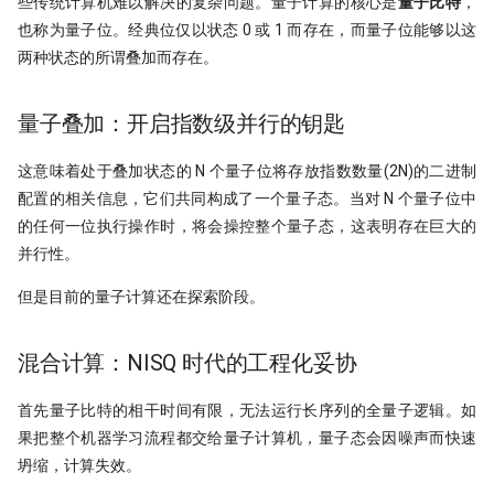
些传统计算机难以解决的复杂问题。量子计算的核心是
量子比特
，
也称为量子位。经典位仅以状态 0 或 1 而存在，而量子位能够以这
ORB! Alpha 达到年化 36%
两种状态的所谓叠加而存在。
7月：斜率动量因子表现回顾
量子叠加：开启指数级并行的钥匙
左数效应 整数关口与光折射
这意味着处于叠加状态的 N 个量子位将存放指数数量(2N)的二进制
Sharpe 5.5!遗憾规避因子
配置的相关信息，它们共同构成了一个量子态。当对 N 个量子位中
的任何一位执行操作时，将会操控整个量子态，这表明存在巨大的
私募量化策略大盘点-2024年初
并行性。
Santa Claus Rally
但是目前的量子计算还在探索阶段。
动能反转：二阶导动量因子年化
Alpha达到61%！
混合计算：NISQ 时代的工程化妥协
聪明钱概念策略，另一个价格行为交
首先量子比特的相干时间有限，无法运行长序列的全量子逻辑。如
易策略？
果把整个机器学习流程都交给量子计算机，量子态会因噪声而快速
改用十进制！点差如何影响策略
坍缩，计算失效。