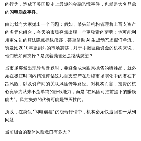
PDF is all you need(2)
量化股票投资起手式
的行为，造成了美国股史上最短的金融恐慌事件，也就是大名鼎鼎
[0929] QuanTide Weekly
找校友！起底百亿私募创始人
指数增强之
19 - Pandas应用案例[2]
的
闪电崩盘事件
。
指数成份股信息挖掘
PDF is all you need(3)
[1013] QuanTide Weekly
追随美的指引-纪念西蒙斯
20 - Pandas应用案例[3]
由此我向大家抛出一个问题：假如，某头部机构管理着上百支资产
羊群效应及其因子化
虎口夺食：量化交易中高频率、低风
的多元化组合，今天的市场突然出现一个更狡猾的萨劳：他可能利
[1020] QuanTide Weekly
险策略的诱惑与陷阱
用更先进的算法隐藏操纵痕迹，甚至借助 AI 生成动态虚假订单流，
后见之明！错过6个涨停之后的复盘
[1027] QuanTide Weekly
诱发比2010年更剧烈的市场震荡，对于手握巨额资金的机构来说，
前视偏差 - 看似明白，实则糊涂
球队和硬币因子
他们该如何抉择？是跟着抛售还是继续观望？
[1103] QuanTide Weekly
2024已过一半，千禧年发布了这道脑
当市场突然出现异常暴跌时，要避免成为跟风抛售的牺牲品，就必
筯急转弯
圣杯依然闪耀
普校逆袭天花板 进化论王一平：有
须在极短时间内精准评估这几百支资产在后续市场演化中的潜在下
逻辑的量化
一个散户自学量化的 20 个月
节前迎来揪心一幕！谁来告诉我，A
跌风险，以及资产间的关联风险传导路径。对机构而言，投资的核
股现在有没有低估？
心竞争力从来不是单纯的赚钱能力，而是 “在风险可控前提下的赚钱
做能调教AI的赛博老技师，量化人也
强化学习 vs 监督学习：AI炒股的两
能力”。风控失效的代价可能是毁灭性的。
该开始装Skills了
种思路
涨到溢出！PEPE告诉我，大盘还能涨
几多？
用大白话讲清楚，哪种更适合金融量化
所以，在类似 “闪电崩盘” 的极端行情中，机构必须快速回答一系列
量化投资黑话：深度解析“因子”及其
问题：
核心逻辑
关于昨天应该涨多少这件事，
白银大涨引发的量化套利策略
Tushare 和 东财还没商量好
当前组合的整体风险敞口有多大？
Alphalens 因子分析 - 以低换手率因