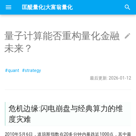
匡醍量化|大富翁量化
正
在
量子计算能否重构量化金融
因子投资与机器学习策略
mldp
不小心杀入了量化赛道，现在该怎么
1赔10！中证1000应该这样抄底
问薪无愧！
全球Windows机器蓝屏，作为量化
『译研报03』Z变换改造均线，一个
只廖廖数行，但很惊艳的代码
一些和颜色相关的网站
危机边缘:闪电崩盘与经典算力的维
21天驯化AI打工仔 - 我如何获取量化
量化新基建(三) - FastHTML：Python
除了编程，量化人还能怎么用AI？
readme
01 introduction
大富翁安装指南
Python高效编程实践指南
Follow Us
简介
简介
简介
60天，怎么搭起自己的量化学习
你在同花顺上的每一次点击，都
这是你的量化母语
01 为什么要学 Python
01 - 这是你的量化母语
Dash-用Python也能做网页
初
未来？
办？
自学量化大纲有这75页就够了
人，我的检讨来了
12年前的策略为何仍能跑赢大盘？
度灾难
数据
全栈开发的终极答案
成了做空信号
始
why stop loss is so bad
交割日魔咒？
为什么量化人应该使用duckdb？
Barra风险模型构建完全指南
Augment Remote Agent: 有了本地
『Moonshot is all you need』 01 - 5
大富翁数据维护
课程大纲
课程大纲
课程大纲
Dropout：给温室里的AI断水断
02 编程开发环境
02 - Numpy核心语法[1]
量化策略中如何进行缩放和归一
量化二十四课
量化人的 numpy&pandas
没能上热搜，但卡尼曼值得我们纪念
DeepSeek只是挖了个坑，还不是掘
『译研报04』 年化25%的策略到底有
算力降维打击：量子计算的技术底色
21天驯化AI打工仔 - 开发量化交易系
The Battle for a New Dawn
Agent，为什么你还需要Remote
分钟上手极简量化回测框架
它才能在实盘中活下来
化
墓人，但中初级程序员是爬不出来了
没有翻车？
统
量化新基建（四）：Pandas 3.0
Agent?
地量见地价？我拿一年的上证数据算
7因子模型，除了规模、市场、动量
Jupyter Notebook中如何设置环境变
来自世坤！寻找Alpha 构建交易策略
常见问题
课程预览
FAQ
03 构建 Python 虚拟环境
03 - Numpy处理表格数据
matplotlib的布局问题（1）
量化中的Numpy和Pandas
数据可视化
#quant
#strategy
了算
在量化交易中，掌握ARMA/GARCH
和价值，还有哪些？
量？
的量化方法
『Moonshot is all you need』 02 -
量子叠加：开启指数级并行的钥匙
量化模型中的 BN、LN 与 WN：
搜
最后更新: 2026-01-12
的重要性？
当我在星巴克连上家里的服务器，
Kronos
21天驯化AI打工仔 - 数据库的优化
2026量化新基建(二) - sqlite 与
用tushare玩转月线回测：复权与本
么照搬计算机视觉的经验会失效
实盘交易接口
内容详情
04 项目布局和项目生成向导
04 - Numpy核心语法[3]
matplotlib的布局问题（2）
IPV6，你是值得的
sqlite-utils
地缓存的秘密武器
索
夏普大于4的策略有多恐怖？但它为
ESG投资策略
π-thon以及他的朋友们
论如何白嫖论文
混合计算：NISQ 时代的工程化妥
什么好得不真实？
Datathon-我的Citadel量化岗之路！
RSRS 择时指标
21天驯化AI打工仔 - 如何存储10亿个
协
Kaggle 表格赛里，XGBoost 为
课程预览
05 Poetry: 项目管理的诗和远方
05 - Numpy核心语法[4]
为什么Q-Q图可用来进行统计推
引
附历年比赛资料
Need for speed
Symbol?
UV & Pydantic：重塑 2026 Python 工
涨时重势，跌时重质，Moonshot首
总有竞争力？
不能求二阶导的metrics
4k stars! 如何实现按拼音首字母查询
量化金融人都在看哪些顶刊
程化基石
测股息率因子给出结论
快速傅里叶变换与股价预测研究
不是好的objective
『匡醍译研报 01』 驯龙高手，从股
证券代码？
落地生根：从实验室走向万亿级金融
危机边缘:闪电崩盘与经典算力的维
擎
06 10 倍速！高效编码
06 - Numpy核心语法[5]
金融/计量专业，硕士论文怎么确定
量子飞跃：汇丰银行债券交易可能成
谚到量化因子的工程化落地
实战
21天驯化AI打工仔 - SQEP 的性能再
如何设计一个能活过黄金黑天鹅
研究课题？
为华尔街未来
优化
研报复现之如何正确筛选『连续两年
度灾难
略
烛台密码 三角形整理如何提示玄机
基于 XGBoost 的组合策略基本框架
10 月 24 日，庆祝码农节！Python 刚
07 代码单元测试
07 - Numpy核心语法[6]
分红』股票（附代码）
『匡醍译研报 02』 驯龙高手，从股
刚发布了 3.13 版本
汇丰与 IBM：全球首个量子赋能算
高薪金领都用啥编程语言？SQL、
机器的觉醒！人工智能风云激荡70年
谚到量化因子的工程化落地
21天驯化AI打工仔 - SQEP与symbol
法交易系统
残差连接：深度学习成功的关键
用HDBSCAN聚类算法选股是否有效
鳄鱼线，让趋势成为你的朋友
2010年5月6日，道琼斯指数在20多分钟内暴跌近1000点，其中最
08 代码版本管理
08 - Numpy应用案例[1]