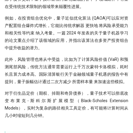
在受传统技术限制的领域带来颠覆性进展。
例如，在投资组合优化中，量子近似优化算法 (QAOA)可以应对资
产配置组合爆炸式增长，它能比传统求解器 更快地 将风险承受能力
和相关性等约束 纳入考量。一篇 2024 年发表的关于量子机器学习
的论文重点介绍了该领域的应用，并指出该算法在多资产投资组合
中提升收益的潜力。
此外，风险管理也将从中受益，比如为了计算风险价值 (VaR) 和预
测尾部风险，传统方法通常需要运行上千万次蒙特卡洛模拟，耗时
长且算力成本高。国际清算银行关于金融领域量子机遇的报告中有
提到，量子振幅估计通过二次方减少 所需样本量 来加速这些模拟。
对于衍生品定价（期权、掉期和奇异债券），量子技术可以彻底改
变布莱克-斯科尔斯扩展模型（Black-Scholes Extension
Models），实时为复杂的路径相关工具定价，有可能将计算时间从
几小时缩短到几分钟。