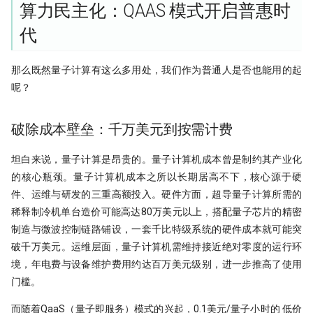
算力民主化：QAAS 模式开启普惠时
代
那么既然量子计算有这么多用处，我们作为普通人是否也能用的起
呢？
破除成本壁垒：千万美元到按需计费
坦白来说，量子计算是昂贵的。量子计算机成本曾是制约其产业化
的核心瓶颈。量子计算机成本之所以长期居高不下，核心源于硬
件、运维与研发的三重高额投入。硬件方面，超导量子计算所需的
稀释制冷机单台造价可能高达80万美元以上，搭配量子芯片的精密
制造与微波控制链路铺设，一套千比特级系统的硬件成本就可能突
破千万美元。运维层面，量子计算机需维持接近绝对零度的运行环
境，年电费与设备维护费用约达百万美元级别，进一步推高了使用
门槛。
而随着QaaS（量子即服务）模式的兴起，0.1美元/量子小时的 低价