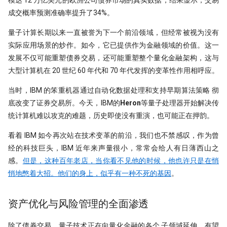
成交概率预测准确率提升了34%。
打新不中，买新当如何？lightgbm
打新模型如何构建？
量子计算长期以来一直被誉为下一个前沿领域，但经常被视为没有
实际应用场景的炒作。如今，它已提供作为金融领域的价值。这一
拯救CCI！因子纯化后，证实CCI确实
发展不仅可能重塑债券交易，还可能重塑整个量化金融架构，这与
是超有效的技术指标！
大型计算机在 20 世纪 60 年代和 70 年代发挥的变革性作用相呼应。
暴力美学！洗盘模式如何检测？
当时，IBM 的笨重机器通过自动化数据处理和支持早期算法策略 彻
底改变了证券交易所。今天，IBM的
Heron
等量子处理器开始解决传
强化学习模型能否自我演化出交易智
慧？
统计算机难以攻克的难题，历史即使没有重演，也可能正在押韵。
洛书投资：先验性因子与波动率等权
看着 IBM 如今再次站在技术变革的前沿，我们也不禁感叹，作为曾
经的科技巨头，IBM 近年来声量很小，常常会给人有日薄西山之
终极猜想！底蓓离的成因分析
感。
但是，这种百年老店，当你看不见他的时候，他也许只是在悄
悄地憋着大招。他们的身上，似乎有一种不死的基因
。
Political Alpha，跟着国会山股神去
炒股
资产优化与风险管理的全面渗透
Ifind25
除了债券交易，量子技术正在向量化金融的各个 子领域延伸，有望