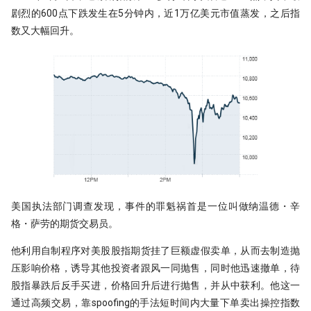
Python领航，附排名！
编码性能测试
Moonshot is all you need - 红利策略
提速100倍！QMT复权因子高效算法
剧烈的600点下跌发生在5分钟内，近1万亿美元市值蒸发，之后指
完结篇
[0721] QuanTide Weekly
如何获取免费的华尔街日报的文章
资产优化与风险管理的全面渗透
---
hdbscan 聚类算法扫描配对交易 速
第42个因子:年化17.6%，15年累计10
09 持续集成
09 - Numpy应用案例[2]
数又大幅回升。
反抗者的崛起！Fawce 和
21天驯化AI打工仔 - 日线数据的定时
度提升99倍
倍
2024年，免费博客赚钱方案
Quantopian 的量化之路
获取
[0728] QuanTide Weekly
把研报『翻译』成代码，80%的工作
算力民主化：QaaS 模式开启普惠时
一个散户自学量化的 20 个月
10 撰写技术文档
10 - Numpy应用案例[3]
都在这篇文章里讲了
代
比Deepseek还要Deep！起底GBDT
年终特稿：这个指标我愿称之为年度
给Pandas找个搭子，用SQL玩转
我之为我，有路可寻：量化传奇 Max
21天驯化AI打工仔 - 日线数据的定时
做回归预测的秘密
最强发现
[0804] QuanTide Weekly
Dataframe!
很多人学量化，第一步就走错了
11 发布应用
11 - Pandas核心语法[1]
Dama 的非典型量化之路
获取（2）
破除成本壁垒：千万美元到按需计
费
KS Test, 广义双曲分布和抄底沪指
如果模型预测准确率超过85%，这台
[0811] QuanTide Weekly
一个很强的股票智能分析系统
12 - Pandas核心语法[2]
牛人太多：小市值因子之父，毕业论
21 天驯化 AI 打工仔: QMT 实时分笔
印钞机应该值多少马内？
文被大佬狂怼
数据订阅系统与多 Client 问题
蒙特卡洛：看似很高端的技术，其实
[0818] QuanTide Weekly
聊聊 TCN：一种更清晰的时间序
13 - Pandas核心语法[3]
很暴力很初级
ESG策略初探-01
构方式
Successfully starting a career in
21 天驯化 AI 打工仔:系统逻辑优化与
[0825] QuanTide Weekly
quant research
分钟线数据合成
14 - Pandas核心语法[4]
样本外测试之外，我们还有哪些过拟
ESG评分多空投资策略：买ESG评分
TCN 番外：回测高胜率与实盘失
合检测方法？
高的公司真的能赚钱吗？（附分层回
AI 模型在金融市场的客观困境
[0901] QuanTide Weekly
美国执法部门调查发现，事件的罪魁祸首是一位叫做纳温德・辛
金融行业买方与卖方：利润与稳定性
15 - Pandas核心语法[5]
测通用代码）
的背后逻辑
格・萨劳的期货交易员。
基于深度学习的量化策略如何实现归
为什么我们需要因果卷积？
[0908] QuanTide Weekly
16 - Pandas核心语法[6]
一化？
当交易员用上火箭科学！波和导数检
硕士在读，如何才能入行量化交易
他利用自制程序对美股股指期货挂了巨额虚假卖单，从而去制造抛
测出艾略特浪、双顶及及因子构建
[0915] QuanTide Weekly
压影响价格，诱导其他投资者跟风一同抛售，同时他迅速撤单，待
17 - Pandas核心语法[7]
量化面试神题：圆上随机点的概率陷
月亮和Pandas - Wes Mckinney的传
阱
量化交易中的遗传算法
股指暴跌后反手买进，价格回升后进行抛售，并从中获利。他这一
[0922] QuanTide Weekly
奇故事
18 - Pandas应用案例[1]
通过高频交易，靠spoofing的手法短时间内大量下单卖出操控指数