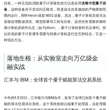
目前，一种主流的消除量子计算噪音的方法是采用
含噪中型量子设
时间会证明一切！抢头财（报）就是
抢头彩？！
备
，这种设备并不尝试纠正噪音，而是设法在其施加的严格限制范
围内运行，IBM Heron 就是 NISQ 设备。其次，量子计算机目前无法
一门三杰 一年翻十倍的男人发明了
直接处理数据清洗、模型部署等工程化任务。这些任务需要依赖经
UO 指标
典计算机的软件生态（如 Python），量子计算机暂时无法替代。所
以目前的量子计算通常需要与经典计算机进行交互和结合，它是一
周一到周五，哪天能买股？做对了夏
普22.5！
种混合方法。
WorldQuant? Word Count!
落地生根：从实验室走向万亿级金
Z-score 因子的深入思考
融实战
新国九条下，低波动因子重要性提
升！
汇丰与 IBM：全球首个量子赋能算法交易系统
低波动因子、白马股与红利股
在这一刻抄底，胜率高达95%
今年的9月25日，汇丰银行与IBM合作，发布了全球已知首个量子赋
不看懂这篇文章，不要在量化中使用
能的算法交易演示系统。这个系统借助云端量子处理器，去处理规
市盈率！
模达 12 万亿美元的欧洲公司债券市场的真实数据，结果显示，交易