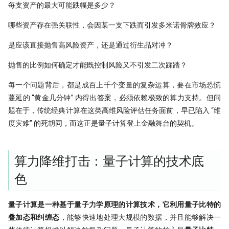
带你读论文：PCA、离散小波和
子为例(1)
每支资产的最大可能跌幅是多少？
XGBoost构建交易策略
哪些资产存在强关联性，会因某一支下跌而引发多米诺骨牌效应？
Alphalens因子分析(2) - low turnover
谁压垮了这个基站？用XGBoost如何
秒杀98%的基金经理!
进行时序事件归因
是应该直接抛售高风险资产，还是通过衍生品对冲？
因子分析（3）- 都是坑！这么简单的
抛售的比例如何确定才能既控制风险又不引发二次踩踏？
The Sound of Risk! 闻弦歌而知雅意,
Alpha计算，竟然错了？！
声音里隐藏的另类因子
每一个问题背后，都是成百上千个变量的复杂运算，要在市场恐慌
Alphalens因子分析(4) - Information
蔓延的 “黄金几分钟” 内得出答案，必须依赖极致的算力支持。但问
Tcn
Coefficient方法
题在于，传统经典计算在这类高维风险评估任务面前，早已陷入 “维
龙凤呈祥：这种无底限炒作，如何用
度灾难” 的死胡同，而这正是量子计算登上金融舞台的契机。
量化方法发现它？
捕捉主力-最大成交量因子
算力降维打击：量子计算的技术底
色
Mispriced option
机器学习(XgBoost）预测顶和底
量子计算是一种基于量子力学原理的计算技术，它利用量子比特的
叠加态和纠缠态
，能够快速地处理大规模的数据，并且能够解决一
净新高占比因子