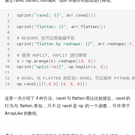
通过 ravel, flatten, reshape, *split 等操作对数组进行降维。
 1
cprint
(
"ravel: 
{}
"
,
arr
.
ravel
())
 2
 3
cprint
(
"flatten: 
{}
"
,
arr
.
flatten
())
 4
 5
# RESHAPE 也可以用做扁平化
 6
cprint
(
"flatten by reshape: 
{}
"
,
arr
.
reshape
(
-
1
,
 7
 8
# 使用 HSPLIT, VSPLIT 进行降维
 9
x
=
np
.
arange
(
6
)
.
reshape
((
3
,
2
))
10
cprint
(
"split:
\n
{}
"
,
np
.
hsplit
(
x
,
2
))
11
12
# RAVEL 与 FLATTEN 的区别：RAVEL 可以操作 PYTHON 的
13
np
.
ravel
([[
1
,
2
,
3
],[
4
,
5
,
6
]])
这里一共介绍了 4 种方法。ravel 与 flatten 用法比较接近。ravel 的
行为与 flatten 类似，只不过 ravel 是 np 的一个函数，可作用于
ArrayLike 的数组。