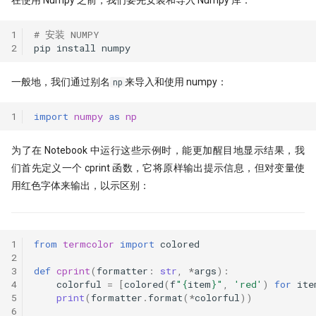
在使用 Numpy 之前，我们要先安装和导入 Numpy 库：
PDF is all you need(2)
量化股票投资起手式
Augment 完成了一个复杂项目
[0929] QuanTide Weekly
找校友！起底百亿私募创始人
指数增强之
指数成份股信息挖掘
1
# 安装 NUMPY
PDF is all you need(3)
量化人如何用好Jupyter环境？
[1013] QuanTide Weekly
追随美的指引-纪念西蒙斯
2
pip
install
（一）
羊群效应及其因子化
虎口夺食：量化交易中高频率、
[1020] QuanTide Weekly
险策略的诱惑与陷阱
量化人如何用好 Jupyter？（二）
一般地，我们通过别名
来导入和使用 numpy：
np
后见之明！错过6个涨停之后的复
[1027] QuanTide Weekly
前视偏差 - 看似明白，实则糊涂
Pandas连续涨停统计
1
import
numpy
as
np
球队和硬币因子
[1103] QuanTide Weekly
2024已过一半，千禧年发布了这
存了50TB！pyarrow + parquet
为了在 Notebook 中运行这些示例时，能更加醒目地显示结果，我
筯急转弯
圣杯依然闪耀
们首先定义一个 cprint 函数，它将原样输出提示信息，但对变量使
普校逆袭天花板 进化论王一平：
xtquant 中的板块数据
逻辑的量化
用红色字体来输出，以示区别：
一个散户自学量化的 20 个月
节前迎来揪心一幕！谁来告诉我
股现在有没有低估？
量化数据免费方案之 QMT
做能调教AI的赛博老技师，量化
强化学习 vs 监督学习：AI炒股的
该开始装Skills了
种思路
涨到溢出！PEPE告诉我，大盘还
算收益，用算术平均好还是几何
1
from
termcolor
import
colored
几多？
用大白话讲清楚，哪种更适合金融量化
好?
2
量化投资黑话：深度解析“因子”
3
def
cprint
(
formatter
:
str
,
*
args
):
核心逻辑
关于昨天应该涨多少这件事，
白银大涨引发的量化套利策略
原作者失联8个月，我们接手维护
4
colorful
=
[
colored
(
f
"
{
item
}
"
,
'red'
)
for
ite
Tushare 和 东财还没商量好
他突然回来了
5
print
(
formatter
.
format
(
*
colorful
))
Alphalens 因子分析 - 以低换手
6