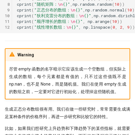
 8
cprint
(
"随机矩阵：
\n
{}
"
,
np
.
random
.
random
(
10
))
 9
cprint
(
"正态分布的数组：
\n
{}
"
,
np
.
random
.
normal
(
10
)
打新不中，买新当如何？lightgb
10
cprint
(
"狄利克雷分布的数组：
\n
{}
"
,
np
.
random
.
dirichl
打新模型如何构建？
11
cprint
(
"顺序增长的数组：
\n
{}
"
,
np
.
arange
(
10
))
12
cprint
(
"线性增长数组：
\n
{}
"
,
np
.
linspace
(
0
,
2
,
9
))
拯救CCI！因子纯化后，证实CCI
是超有效的技术指标！
暴力美学！洗盘模式如何检测？
Warning
强化学习模型能否自我演化出交
慧？
尽管 empty 函数的名字暗示它应该生成一个空数组，但实际上
生成的数组，每个元素都是有值的，只不过这些值既不是
洛书投资：先验性因子与波动率
np.nan，也不是 None，而是随机值。我们在使用 empty 生成
的数组之前，一定要对它进行初始化，处理掉这些随机值。
终极猜想！底蓓离的成因分析
Political Alpha，跟着国会山股
生成正态分布数组很有用。我们在做一些研究时，常常需要生成满
炒股
足某种条件的价格序列，再进一步研究和比较它的特性。
Ifind25
比如，如果我们想研究上升趋势和下降趋势下的某些指标，就需要