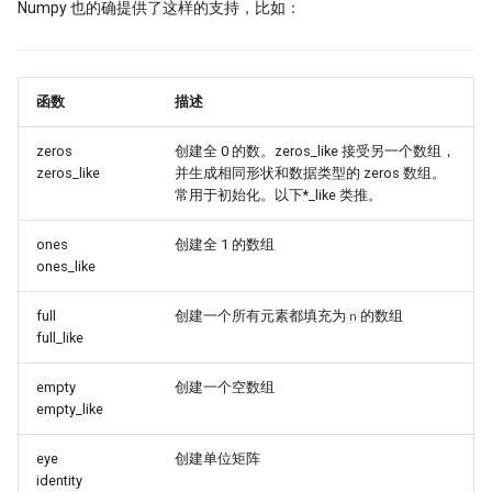
Numpy 也的确提供了这样的支持，比如：
睽违17年，ta-lib重装出发！
ORB! Alpha 达到年化 36%
量化研究员如何写一手好代码
7月：斜率动量因子表现回顾
函数
描述
量子计算能否重构量化金融未来
左数效应 整数关口与光折射
zeros
创建全 0 的数。zeros_like 接受另一个数组，
为了机器能学习，我标注了 2 万
zeros_like
并生成相同形状和数据类型的 zeros 数组。
Sharpe 5.5!遗憾规避因子
情数据
常用于初始化。以下*_like 类推。
私募量化策略大盘点-2024年初
21天驯化AI打工仔
ones
创建全 1 的数组
ones_like
Santa Claus Rally
2026十大量化技术
full
创建一个所有元素都填充为
的数组
n
动能反转：二阶导动量因子年化
AI tools
full_like
Alpha达到61%！
Moonshot
empty
创建一个空数组
聪明钱概念策略，另一个价格行
empty_like
易策略？
Numpy Pandas
eye
创建单位矩阵
改用十进制！点差如何影响策略
identity