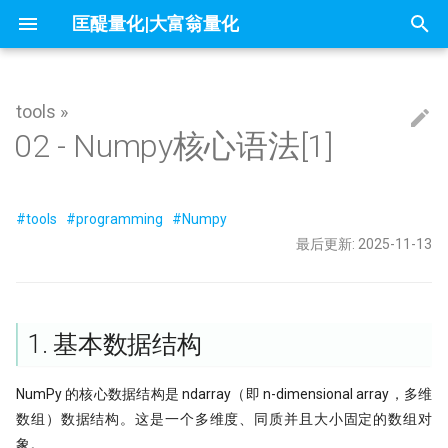
匡醍量化|大富翁量化
正
在
tools »
因子投资与机器学习策略
Algo
大富翁安装指南
01 为什么要学 Python
1. 基本数据结构
Dash-用Python也能做网页
Follow Us
简介
简介
简介
mldp
不小心杀入了量化赛道，现在该
1赔10！中证1000应该这样抄底
问薪无愧！
全球Windows机器蓝屏，作为量
『译研报03』Z变换改造均线，
只廖廖数行，但很惊艳的代码
一些和颜色相关的网站
你可能不知道的8个IPython技巧
02 - Numpy核心语法[1]
初
办？
自学量化大纲有这75页就够了
人，我的检讨来了
12年前的策略为何仍能跑赢大盘
始
大富翁数据维护
02 编程开发环境
1. 基本数据结构
量化策略中如何进行缩放和归一化
课程大纲
课程大纲
课程大纲
why stop loss is so bad
交割日魔咒？
为什么量化人应该使用duckdb？
Barra风险模型构建完全指南
get esg grade by akshare
量化二十四课
Career&figure
没能上热搜，但卡尼曼值得我们
DeepSeek只是挖了个坑，还不
『译研报04』 年化25%的策略到
化
墓人，但中初级程序员是爬不出
没有翻车？
#tools
#programming
#Numpy
常见问题
03 构建 Python 虚拟环境
matplotlib的布局问题（1）
1.1. 创建数组
课程预览
FAQ
地量见地价？我拿一年的上证数
7因子模型，除了规模、市场、动
Jupyter Notebook中如何设置
来自世坤！寻找Alpha 构建交易
OpenBB 实战！轻松获取海外市
量化中的Numpy和Pandas
Factor strategy
了算
在量化交易中，掌握ARMA/GAR
和价值，还有哪些？
量？
的量化方法
据
最后更新: 2025-11-13
搜
的重要性？
当我在星巴克连上家里的服务器
Kronos
实盘交易接口
04 项目布局和项目生成向导
matplotlib的布局问题（2）
1.1.1. 通过 Python List 创建
内容详情
IPV6，你是值得的
Freshman
索
夏普大于4的策略有多恐怖？但它
ESG投资策略
π-thon以及他的朋友们
论如何白嫖论文
不只是另一个量化轮子，AlphaSui
什么好得不真实？
Datathon-我的Citadel量化岗之
RSRS 择时指标
还带来了CANSLIM模型的提示词
05 Poetry: 项目管理的诗和远方
为什么Q-Q图可用来进行统计推断
1.1.2. 预置特殊数组
课程预览
引
附历年比赛资料
Need for speed
不能求二阶导的metrics
4k stars! 如何实现按拼音首字母
量化金融人都在看哪些顶刊
Others
1. 基本数据结构
快速傅里叶变换与股价预测研究
不是好的objective
『匡醍译研报 01』 驯龙高手，
证券代码？
Augment随手记
擎
06 10 倍速！高效编码
1.1.3. 通过已有数组转换
金融/计量专业，硕士论文怎么确
量子飞跃：汇丰银行债券交易可
谚到量化因子的工程化落地
Papers
研究课题？
为华尔街未来
烛台密码 三角形整理如何提示玄
基于 XGBoost 的组合策略基本
10 月 24 日，庆祝码农节！Pytho
如何免登录重启miniqmt?
NumPy 的核心数据结构是 ndarray（即 n-dimensional array，多维
07 代码单元测试
1.2. 增加/删除和修改元素
『匡醍译研报 02』 驯龙高手，
刚发布了 3.13 版本
数组）数据结构。这是一个多维度、同质并且大小固定的数组对
Python
高薪金领都用啥编程语言？SQL
机器的觉醒！人工智能风云激荡7
谚到量化因子的工程化落地
用HDBSCAN聚类算法选股是否
鳄鱼线，让趋势成为你的朋友
Don't fly solo! 量化人如何使用A
08 代码版本管理
1.3. 定位、读取和搜索
象。