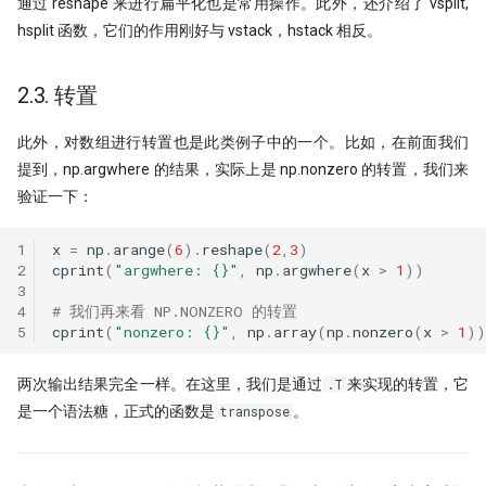
通过 reshape 来进行扁平化也是常用操作。此外，还介绍了 vsplit,
hsplit 函数，它们的作用刚好与 vstack，hstack 相反。
2.3. 转置
此外，对数组进行转置也是此类例子中的一个。比如，在前面我们
提到，np.argwhere 的结果，实际上是 np.nonzero 的转置，我们来
验证一下：
1
x
=
np
.
arange
(
6
)
.
reshape
(
2
,
3
)
2
cprint
(
"argwhere: 
{}
"
,
np
.
argwhere
(
x
>
1
))
3
4
# 我们再来看 NP.NONZERO 的转置
5
cprint
(
"nonzero: 
{}
"
,
np
.
array
(
np
.
nonzero
(
x
>
1
))
两次输出结果完全一样。在这里，我们是通过
来实现的转置，它
.T
是一个语法糖，正式的函数是
。
transpose