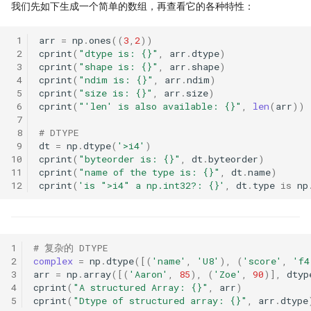
我们先如下生成一个简单的数组，再查看它的各种特性：
 1
arr
=
np
.
ones
((
3
,
2
))
 2
cprint
(
"dtype is: 
{}
"
,
arr
.
dtype
)
 3
cprint
(
"shape is: 
{}
"
,
arr
.
shape
)
 4
cprint
(
"ndim is: 
{}
"
,
arr
.
ndim
)
 5
cprint
(
"size is: 
{}
"
,
arr
.
size
)
 6
cprint
(
"'len' is also available: 
{}
"
,
len
(
arr
))
 7
 8
# DTYPE
 9
dt
=
np
.
dtype
(
'>i4'
)
10
cprint
(
"byteorder is: 
{}
"
,
dt
.
byteorder
)
11
cprint
(
"name of the type is: 
{}
"
,
dt
.
name
)
12
cprint
(
'is ">i4" a np.int32?: 
{}
'
,
dt
.
type
is
np
1
# 复杂的 DTYPE
2
complex
=
np
.
dtype
([(
'name'
,
'U8'
),
(
'score'
,
'f4
3
arr
=
np
.
array
([(
'Aaron'
,
85
),
(
'Zoe'
,
90
)],
dtyp
4
cprint
(
"A structured Array: 
{}
"
,
arr
)
5
cprint
(
"Dtype of structured array: 
{}
"
,
arr
.
dtype