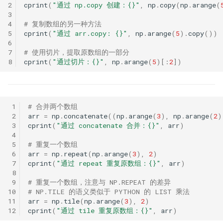
2
cprint
(
"通过 np.copy 创建：
{}
"
,
np
.
copy
(
np
.
arange
(
3
4
# 复制数组的另一种方法
5
cprint
(
"通过 arr.copy: 
{}
"
,
np
.
arange
(
5
)
.
copy
())
6
7
# 使用切片，提取原数组的一部分
8
cprint
(
"通过切片：
{}
"
,
np
.
arange
(
5
)[:
2
])
 1
# 合并两个数组
 2
arr
=
np
.
concatenate
((
np
.
arange
(
3
),
np
.
arange
(
2
)
 3
cprint
(
"通过 concatenate 合并：
{}
"
,
arr
)
 4
 5
# 重复一个数组
 6
arr
=
np
.
repeat
(
np
.
arange
(
3
),
2
)
 7
cprint
(
"通过 repeat 重复原数组：
{}
"
,
arr
)
 8
 9
# 重复一个数组，注意与 NP.REPEAT 的差异
10
# NP.TILE 的语义类似于 PYTHON 的 LIST 乘法
11
arr
=
np
.
tile
(
np
.
arange
(
3
),
2
)
12
cprint
(
"通过 tile 重复原数组：
{}
"
,
arr
)