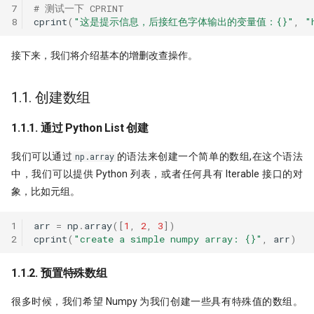
带你读论文：PCA、离散小波和
子为例(1)
7
# 测试一下 CPRINT
Quantstats Reloaded
XGBoost构建交易策略
8
cprint
(
"这是提示信息，后接红色字体输出的变量值：
{}
"
,
"
Alphalens因子分析(2) - low turno
微软 RD-Agent：量化人的 AI 研
谁压垮了这个基站？用XGBoost
秒杀98%的基金经理!
档
接下来，我们将介绍基本的增删改查操作。
进行时序事件归因
因子分析（3）- 都是坑！这么简
量化实盘接口
The Sound of Risk! 闻弦歌而知
Alpha计算，竟然错了？！
1.1. 创建数组
声音里隐藏的另类因子
ClickHouse: One table to rule th
Alphalens因子分析(4) - Informati
1.1.1. 通过 Python List 创建
all!
Tcn
Coefficient方法
我们可以通过
的语法来创建一个简单的数组,在这个语法
np.array
QMT/XtQuant 之开发环境篇
龙凤呈祥：这种无底限炒作，如
中，我们可以提供 Python 列表，或者任何具有 Iterable 接口的对
量化方法发现它？
前后复权都不对，动态复权又太
象，比如元组。
一文揭示策略失败的根本原因
捕捉主力-最大成交量因子
1
arr
=
np
.
array
([
1
,
2
,
3
])
龙虾流量太贵？ 我一招搞定每天
2
cprint
(
"create a simple numpy array: 
{}
"
,
arr
)
Mispriced option
7500万词元
1.1.2. 预置特殊数组
机器学习(XgBoost）预测顶和底
致命的 ID -- DuckDB 中的 Returni
子句之谜
很多时候，我们希望 Numpy 为我们创建一些具有特殊值的数组。
净新高占比因子