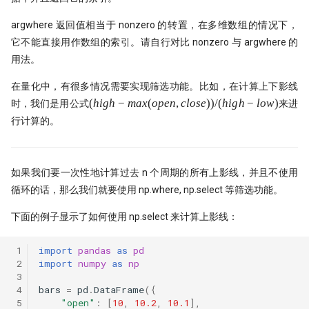
argwhere 返回值相当于 nonzero 的转置，在多维数组的情况下，
它不能直接用作数组的索引。请自行对比 nonzero 与 argwhere 的
用法。
在量化中，有很多情况需要实现筛选功能。比如，在计算上下影线
(high -
(
hi
g
h
−
ma
x
(
o
p
e
n
,
c
l
ose
))
/
(
hi
g
h
−
l
o
w
)
时，我们是用公式
来进
max(open,
行计算的。
close))/(high
- low)
如果我们要一次性地计算过去 n 个周期的所有上影线，并且不使用
循环的话，那么我们就要使用 np.where, np.select 等筛选功能。
下面的例子显示了如何使用 np.select 来计算上影线：
 1
import
pandas
as
pd
 2
import
numpy
as
np
 3
 4
bars
=
pd
.
DataFrame
({
 5
"open"
:
[
10
,
10.2
,
10.1
],