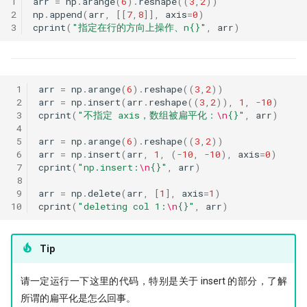
1
arr
=
np
.
arange
(
6
)
.
reshape
((
3
,
2
))
2
np
.
append
(
arr
,
[[
7
,
8
]],
axis
=
0
)
3
cprint
(
"指定在行的方向上操作、n
{}
"
,
arr
)
 1
arr
=
np
.
arange
(
6
)
.
reshape
((
3
,
2
))
 2
arr
=
np
.
insert
(
arr
.
reshape
((
3
,
2
)),
1
,
-
10
)
 3
cprint
(
"不指定 axis，数组被扁平化：
\n
{}
"
,
arr
)
 4
 5
arr
=
np
.
arange
(
6
)
.
reshape
((
3
,
2
))
 6
arr
=
np
.
insert
(
arr
,
1
,
(
-
10
,
-
10
),
axis
=
0
)
 7
cprint
(
"np.insert:
\n
{}
"
,
arr
)
 8
 9
arr
=
np
.
delete
(
arr
,
[
1
],
axis
=
1
)
10
cprint
(
"deleting col 1:
\n
{}
"
,
arr
)
Tip
请一定运行一下这里的代码，特别是关于 insert 的部分，了解
所谓的扁平化是怎么回事。