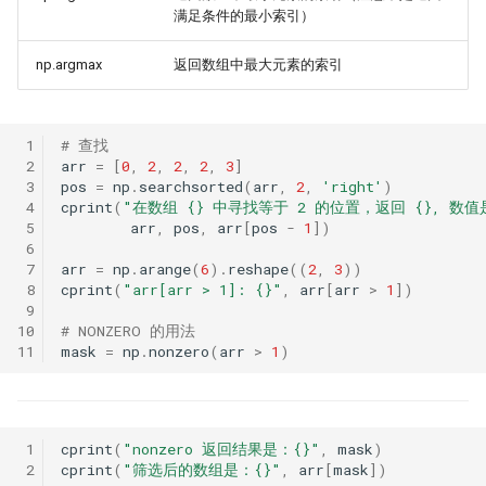
满足条件的最小索引）
np.argmax
返回数组中最大元素的索引
 1
# 查找
 2
arr
=
[
0
,
2
,
2
,
2
,
3
]
 3
pos
=
np
.
searchsorted
(
arr
,
2
,
'right'
)
 4
cprint
(
"在数组 
{}
 中寻找等于 2 的位置，返回 
{}
, 数值
 5
arr
,
pos
,
arr
[
pos
-
1
])
 6
 7
arr
=
np
.
arange
(
6
)
.
reshape
((
2
,
3
))
 8
cprint
(
"arr[arr > 1]: 
{}
"
,
arr
[
arr
>
1
])
 9
10
# NONZERO 的用法
11
mask
=
np
.
nonzero
(
arr
>
1
)
 1
cprint
(
"nonzero 返回结果是：
{}
"
,
mask
)
 2
cprint
(
"筛选后的数组是：
{}
"
,
arr
[
mask
])