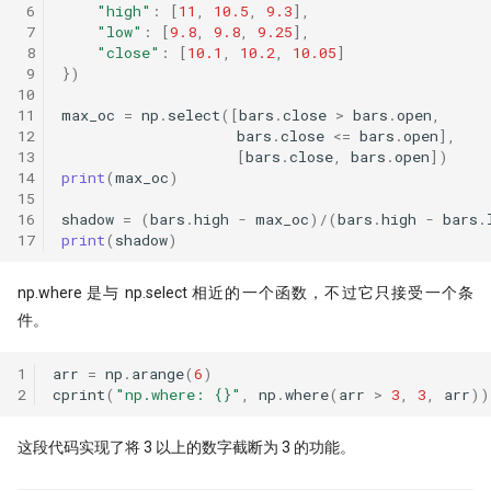
 6
"high"
:
[
11
,
10.5
,
9.3
],
 7
"low"
:
[
9.8
,
9.8
,
9.25
],
 8
"close"
:
[
10.1
,
10.2
,
10.05
]
 9
})
10
11
max_oc
=
np
.
select
([
bars
.
close
>
bars
.
open
,
12
bars
.
close
<=
bars
.
open
],
13
[
bars
.
close
,
bars
.
open
])
14
print
(
max_oc
)
15
16
shadow
=
(
bars
.
high
-
max_oc
)
/
(
bars
.
high
-
bars
.
17
print
(
shadow
)
np.where 是与 np.select 相近的一个函数，不过它只接受一个条
件。
1
arr
=
np
.
arange
(
6
)
2
cprint
(
"np.where: 
{}
"
,
np
.
where
(
arr
>
3
,
3
,
arr
))
这段代码实现了将 3 以上的数字截断为 3 的功能。