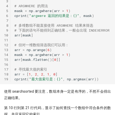
 3
 4
# ARGWHERE 的用法
 5
mask
=
np
.
argwhere
(
arr
>
1
)
 6
cprint
(
"argwere 返回的结果是：
{}
"
,
mask
)
 7
 8
# 多维数组不能直接使用 ARGWHERE 结果来筛选
 9
# 下面的语句不能得到正确结果，一般会出现 INDEXERROR
10
arr
[
mask
]
11
12
# 但对一维数组筛选我们可以用：
13
arr
=
np
.
arange
(
6
)
14
mask
=
np
.
argwhere
(
arr
>
1
)
15
arr
[
mask
.
flatten
()[
0
]]
16
17
# 寻找最大值的索引
18
arr
=
[
1
,
2
,
2
,
1
,
0
]
19
cprint
(
"最大值索引是：
{}
"
,
np
.
argmax
(
arr
))
使用 searchsorted 要注意，数组本身一定是有序的，不然不会得出
正确结果。
第 10 行到第 21 行代码，显示了如何查找一个数组中符合条件的数
据，并且返回它的索引。