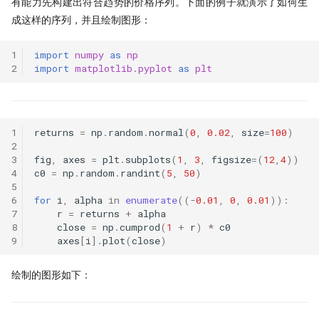
有能力先构建出符合趋势的价格序列。下面的例子就演示了如何生
成这样的序列，并且绘制图形：
1
import
numpy
as
np
2
import
matplotlib.pyplot
as
plt
1
returns
=
np
.
random
.
normal
(
0
,
0.02
,
size
=
100
)
2
3
fig
,
axes
=
plt
.
subplots
(
1
,
3
,
figsize
=
(
12
,
4
))
4
c0
=
np
.
random
.
randint
(
5
,
50
)
5
6
for
i
,
alpha
in
enumerate
((
-
0.01
,
0
,
0.01
)):
7
r
=
returns
+
alpha
8
close
=
np
.
cumprod
(
1
+
r
)
*
c0
9
axes
[
i
]
.
plot
(
close
)
绘制的图形如下：