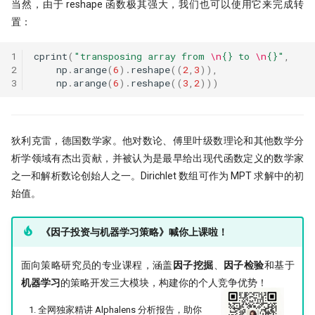
当然，由于 reshape 函数极其强大，我们也可以使用它来完成转
置：
1
cprint
(
"transposing array from 
\n
{}
 to 
\n
{}
"
,
2
np
.
arange
(
6
)
.
reshape
((
2
,
3
)),
3
np
.
arange
(
6
)
.
reshape
((
3
,
2
)))
狄利克雷，德国数学家。他对数论、傅里叶级数理论和其他数学分
析学领域有杰出贡献，并被认为是最早给出现代函数定义的数学家
之一和解析数论创始人之一。Dirichlet 数组可作为 MPT 求解中的初
始值。
《因子投资与机器学习策略》喊你上课啦！
面向策略研究员的专业课程，涵盖
因子挖掘
、
因子检验
和基于
机器学习
的策略开发三大模块，构建你的个人竞争优势！
全网独家精讲 Alphalens 分析报告，助你