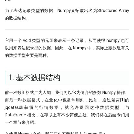
Python领航，附排名！
提速100倍！QMT复权因子高效
具
[0721] QuanTide Weekly
如何获取免费的华尔街日报的文
Resources
hdbscan 聚类算法扫描配对交易 
第42个因子:年化17.6%，15年累计
为了表达记录类型的数据，Numpy又拓展出名为Structured Array
09 持续集成
1.3.1. 索引和切片
反抗者的崛起！Fawce 和
度提升99倍
倍
2024年，免费博客赚钱方案
里程碑！DuckDB 发布 1.0
的数据结构。
Quantopian 的量化之路
[0728] QuanTide Weekly
把研报『翻译』成代码，80%的
Tools
10 撰写技术文档
1.3.2. 查找、筛选和替换
都在这篇文章里讲了
比Deepseek还要Deep！起底GB
年终特稿：这个指标我愿称之为
给Pandas找个搭子，用SQL玩转
高效量化编程: Mask Array应用和
我之为我，有路可寻：量化传奇 M
做回归预测的秘密
最强发现
[0804] QuanTide Weekly
Dataframe!
find_runs
11 发布应用
1.4. 审视 (inspecting) 数组
归档
Dama 的非典型量化之路
它用一个 void 类型的元组来表示一条记录，从而使得 numpy 也可
KS Test, 广义双曲分布和抄底沪
如果模型预测准确率超过85%，
[0811] QuanTide Weekly
Pandas高级技巧-1
以用来表达记录型的数据。因此，在 Numpy 中，实际上跟数组有关
2. 数组操作
牛人太多：小市值因子之父，毕
印钞机应该值多少马内？
的数据类型主要是两种。
文被大佬狂怼
蒙特卡洛：看似很高端的技术，
[0818] QuanTide Weekly
高效量化编程: Pandas 的多级索
2.1. 升维
很暴力很初级
ESG策略初探-01
Successfully starting a career in
[0825] QuanTide Weekly
12个参数，48个组合，这么复杂
1. 基本数据结构
quant research
2.2. 降维
样本外测试之外，我们还有哪些
ESG评分多空投资策略：买ESG
数怎么学？
合检测方法？
高的公司真的能赚钱吗？（附分
[0901] QuanTide Weekly
金融行业买方与卖方：利润与稳
2.3. 转置
测通用代码）
前一种数组格式广为人知，我们将以它为例介绍多数 Numpy 操作。
200倍速！基于 HDF5 的证券数
的背后逻辑
基于深度学习的量化策略如何实
储
而后一种数据格式，在量化中也常常用到，比如，通过聚宽[1]的
[0908] QuanTide Weekly
一化？
当交易员用上火箭科学！波和导
jqdatasdk获得的行情数据，就允许返回这种数据类型，与
硕士在读，如何才能入行量化交
测出艾略特浪、双顶及及因子构
既生瑜 何生亮！ Hermes Agent
[0915] QuanTide Weekly
DataFrame 相比，在存取上有不少简便之处。我们将在后面专门用
量化面试神题：圆上随机点的概
怎么样？
月亮和Pandas - Wes Mckinney
一个章节来介绍。
阱
量化交易中的遗传算法
[0922] QuanTide Weekly
奇故事
试过 Cursor 和 Trae 之后，我如