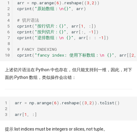
 1
arr
=
np
.
arange
(
6
)
.
reshape
((
3
,
2
))
 2
cprint
(
"原始数组：
\n
{}
"
,
arr
)
 3
 4
# 切片语法
 5
cprint
(
"按行切片：
{}
"
,
arr
[
1
,
:])
 6
cprint
(
"按列切片：
{}
"
,
arr
[:,
-
1
])
 7
cprint
(
"逆排数组：
\n
{}
"
,
arr
[:
:
-
1
])
 8
 9
# FANCY INDEXING
10
cprint
(
"fancy index: 使用下标数组：
\n
{}
"
,
arr
[[
2
,
上述切片语法在 Python 中也存在，但只能支持到一维，因此，对下
面的 Python 数组，类似操作会出错：
1
arr
=
np
.
arange
(
6
)
.
reshape
((
3
,
2
))
.
tolist
()
2
3
arr
[
1
,
:]
提示 list indices must be integers or slices, not tuple。