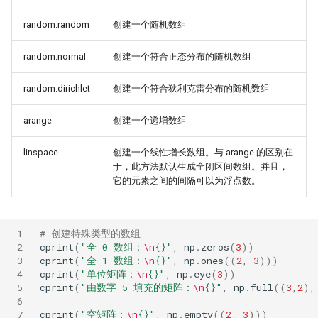
时间会证明一切！抢头财（报）
抢头彩？！
random.random
创建一个随机数组
一门三杰 一年翻十倍的男人发明
random.normal
创建一个符合正态分布的随机数组
UO 指标
random.dirichlet
创建一个符合狄利克雷分布的随机数组
周一到周五，哪天能买股？做对
普22.5！
arange
创建一个递增数组
WorldQuant? Word Count!
linspace
创建一个线性增长数组。与 arange 的区别在
于，此方法默认生成全闭区间数组。并且，
Z-score 因子的深入思考
它的元素之间的间隔可以为浮点数。
新国九条下，低波动因子重要性
升！
 1
# 创建特殊类型的数组
低波动因子、白马股与红利股
 2
cprint
(
"全 0 数组：
\n
{}
"
,
np
.
zeros
(
3
))
 3
cprint
(
"全 1 数组：
\n
{}
"
,
np
.
ones
((
2
,
3
)))
在这一刻抄底，胜率高达95%
 4
cprint
(
"单位矩阵：
\n
{}
"
,
np
.
eye
(
3
))
 5
cprint
(
"由数字 5 填充的矩阵：
\n
{}
"
,
np
.
full
((
3
,
2
),
不看懂这篇文章，不要在量化中
 6
市盈率！
 7
cprint
(
"空矩阵：
\n
{}
"
,
np
.
empty
((
2
,
3
)))