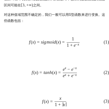
带你读论文：PCA、离散小波和
子为例(1)
Quantstats Reloaded
[3,
[
3
,
+
∞
)
区间可能在
之间。
XGBoost构建交易策略
+\infin)
Alphalens因子分析(2) - low turno
微软 RD-Agent：量化人的 AI 研
对这种值域范围不确定的，我们一般可以用S型函数来进行变换。这
谁压垮了这个基站？用XGBoost
秒杀98%的基金经理!
档
些函数包括：
进行时序事件归因
因子分析（3）- 都是坑！这么简
量化实盘接口
The Sound of Risk! 闻弦歌而知
Alpha计算，竟然错了？！
声音里隐藏的另类因子
1
ClickHouse: One table to rule th
f(x) = sigmoid(x) = \frac{1}{
(
1
)
f
(
x
)
=
s
i
g
m
o
i
d
(
x
)
=
Alphalens因子分析(4) - Informati
all!
−
x
1
+
e
Tcn
Coefficient方法
QMT/XtQuant 之开发环境篇
龙凤呈祥：这种无底限炒作，如
量化方法发现它？
前后复权都不对，动态复权又太
x
−
x
e
−
e
f(x) = tanh(x) = \frac{e^x - 
一文揭示策略失败的根本原因
f
(
x
)
=
t
anh
(
x
)
=
(
2
)
捕捉主力-最大成交量因子
x
−
x
e
+
e
龙虾流量太贵？ 我一招搞定每天
Mispriced option
7500万词元
机器学习(XgBoost）预测顶和底
致命的 ID -- DuckDB 中的 Returni
x
f(x) = \frac{x}{1+|x|} \tag 3
f
(
x
)
=
(
3
)
子句之谜
1
+
∣
x
∣
净新高占比因子