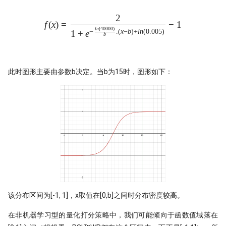
2
打新不中，买新当如何？lightgb
f(x) = \frac{2}{1+e^{-\frac{
f
(
x
)
=
−
1
打新模型如何构建？
l
n
(
40000
)
−
.
(
x
−
b
)
+
l
n
(
0.005
)
1
+
e
b
拯救CCI！因子纯化后，证实CCI
是超有效的技术指标！
此时图形主要由参数b决定。当b为15时，图形如下：
暴力美学！洗盘模式如何检测？
强化学习模型能否自我演化出交
慧？
洛书投资：先验性因子与波动率
终极猜想！底蓓离的成因分析
Political Alpha，跟着国会山股
炒股
该分布区间为[-1, 1]，x取值在[0,b]之间时分布密度较高。
Ifind25
在非机器学习型的量化打分策略中，我们可能倾向于函数值域落在