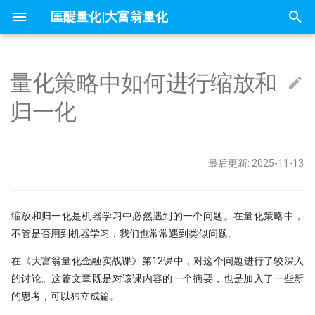
匡醍量化|大富翁量化
正
在
量化策略中如何进行缩放和
因子投资与机器学习策略
Algo
大富翁安装指南
01 为什么要学 Python
01 - 这是你的量化母语
Follow Us
简介
简介
简介
mldp
不小心杀入了量化赛道，现在该
1赔10！中证1000应该这样抄底
问薪无愧！
全球Windows机器蓝屏，作为量
『译研报03』Z变换改造均线，
只廖廖数行，但很惊艳的代码
一些和颜色相关的网站
你可能不知道的8个IPython技巧
初
归一化
办？
自学量化大纲有这75页就够了
人，我的检讨来了
12年前的策略为何仍能跑赢大盘
始
大富翁数据维护
02 编程开发环境
02 - Numpy核心语法[1]
课程大纲
课程大纲
课程大纲
why stop loss is so bad
交割日魔咒？
为什么量化人应该使用duckdb？
Barra风险模型构建完全指南
get esg grade by akshare
量化二十四课
Career&figure
没能上热搜，但卡尼曼值得我们
DeepSeek只是挖了个坑，还不
『译研报04』 年化25%的策略到
化
墓人，但中初级程序员是爬不出
没有翻车？
常见问题
03 构建 Python 虚拟环境
03 - Numpy处理表格数据
课程预览
FAQ
地量见地价？我拿一年的上证数
7因子模型，除了规模、市场、动
Jupyter Notebook中如何设置
来自世坤！寻找Alpha 构建交易
OpenBB 实战！轻松获取海外市
量化中的Numpy和Pandas
Factor strategy
最后更新: 2025-11-13
了算
在量化交易中，掌握ARMA/GAR
和价值，还有哪些？
量？
的量化方法
据
搜
的重要性？
当我在星巴克连上家里的服务器
Kronos
实盘交易接口
04 项目布局和项目生成向导
04 - Numpy核心语法[3]
内容详情
IPV6，你是值得的
Freshman
索
夏普大于4的策略有多恐怖？但它
ESG投资策略
π-thon以及他的朋友们
论如何白嫖论文
不只是另一个量化轮子，AlphaSui
什么好得不真实？
Datathon-我的Citadel量化岗之
RSRS 择时指标
还带来了CANSLIM模型的提示词
缩放和归一化是机器学习中必然遇到的一个问题。在量化策略中，
05 Poetry: 项目管理的诗和远方
05 - Numpy核心语法[4]
课程预览
引
附历年比赛资料
Need for speed
不能求二阶导的metrics
4k stars! 如何实现按拼音首字母
量化金融人都在看哪些顶刊
Others
不管是否用到机器学习，我们也常常遇到类似问题。
快速傅里叶变换与股价预测研究
不是好的objective
『匡醍译研报 01』 驯龙高手，
证券代码？
Augment随手记
擎
06 10 倍速！高效编码
06 - Numpy核心语法[5]
金融/计量专业，硕士论文怎么确
量子飞跃：汇丰银行债券交易可
谚到量化因子的工程化落地
在《大富翁量化金融实战课》第12课中，对这个问题进行了较深入
Papers
研究课题？
为华尔街未来
烛台密码 三角形整理如何提示玄
基于 XGBoost 的组合策略基本
10 月 24 日，庆祝码农节！Pytho
如何免登录重启miniqmt?
的讨论。这篇文章既是对该课内容的一个摘要，也是加入了一些新
07 代码单元测试
07 - Numpy核心语法[6]
『匡醍译研报 02』 驯龙高手，
刚发布了 3.13 版本
的思考，可以独立成篇。
Python
高薪金领都用啥编程语言？SQL
机器的觉醒！人工智能风云激荡7
谚到量化因子的工程化落地
用HDBSCAN聚类算法选股是否
鳄鱼线，让趋势成为你的朋友
Don't fly solo! 量化人如何使用A
08 代码版本管理
08 - Numpy应用案例[1]