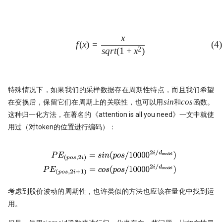
睽违17年，ta-lib重装出发！
ORB! Alpha 达到年化 36%
量化研究员如何写一手好代码
7月：斜率动量因子表现回顾
x
f(x) = \frac{x}{sqrt(1 + x^2)}
f
(
x
)
=
(
4
)
量子计算能否重构量化金融未来
2
s
q
r
t
(
1
+
x
)
左数效应 整数关口与光折射
为了机器能学习，我标注了 2 万
Sharpe 5.5!遗憾规避因子
情数据
特殊情况下，如果我们的采样数据存在周期性特点，而且我们希望
sin
cos
s
in
cos
私募量化策略大盘点-2024年初
21天驯化AI打工仔
在变换后，保留它们在周期上的关联性，也可以用
和
函数。
这种归一化方法，在著名的《attention is all you need》一文中就使
Santa Claus Rally
2026十大量化技术
用过（对token的位置进行编码）：
动能反转：二阶导动量因子年化
AI tools
Alpha达到61%！
Moonshot
聪明钱概念策略，另一个价格行
易策略？
考虑到股价波动的周期性，也许类似的方法也应该在量化中找到运
Numpy Pandas
用。
改用十进制！点差如何影响策略