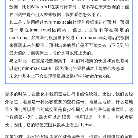
PDF is all you need(2)
量化股票投资起手式
Augment 完成了一个复杂项目
[0929] QuanTide Weekly
找校友！起底百亿私募创始人
数据，比如William's R在实时计算时，是不存在未来数据的；但
指数增强之
19 - Pandas应用案例[2]
指数成份股信息挖掘
在回测中是否引入未来数据，就要看你怎么用了。
PDF is all you need(3)
量化人如何用好Jupyter环境？
[1013] QuanTide Weekly
追随美的指引-纪念西蒙斯
（一）
其二是，使用经过min-max scale处理的数据来进行预测，预测
20 - Pandas应用案例[3]
羊群效应及其因子化
虎口夺食：量化交易中高频率、
值一定在[min, max]区间内。但是，股价不存在确定的
[1020] QuanTide Weekly
险策略的诱惑与陷阱
量化人如何用好 Jupyter？（二）
min/max。如果我们根据当下经过min-max scale处理后的数据
后见之明！错过6个涨停之后的复
来预测未来的股价，预测出来的股价是不可能突破当下见到的
[1027] QuanTide Weekly
前视偏差 - 看似明白，实则糊涂
Pandas连续涨停统计
最大值的，而实际上，股价是可以涨上天的。
球队和硬币因子
[1103] QuanTide Weekly
与之对比，在鸢尾花数据集中，我们对花瓣的长度和宽度都可
2024已过一半，千禧年发布了这
存了50TB！pyarrow + parquet
筯急转弯
圣杯依然闪耀
以进行min-max scale，因为我们的采样基本上能够代表总体，
普校逆袭天花板 进化论王一平：
xtquant 中的板块数据
未来也基本上不会出现明显超出采样中的min/max的。
逻辑的量化
一个散户自学量化的 20 个月
节前迎来揪心一幕！谁来告诉我
股现在有没有低估？
量化数据免费方案之 QMT
做能调教AI的赛博老技师，量化
更多的时候，在量化中我们需要进行非线性映射。比如，我们曾经
强化学习 vs 监督学习：AI炒股的
该开始装Skills了
种思路
涨到溢出！PEPE告诉我，大盘还
介绍过，地量是一种比较重要的交易信号。地量见地价。什么是地
算收益，用算术平均好还是几何
几多？
用大白话讲清楚，哪种更适合金融量化
好?
量？我们可以用当前成交量是多少个周期以来的最低值来度量。这
量化投资黑话：深度解析“因子”
个数值最小为1，最大可以是10天，也可以是一个月，一年或者更
核心逻辑
关于昨天应该涨多少这件事，
白银大涨引发的量化套利策略
原作者失联8个月，我们接手维护
[1,
[
1
,
+
∞
]
长，因此，它的取值范围从数学上看是
。
Tushare 和 东财还没商量好
他突然回来了
+\infin]
Alphalens 因子分析 - 以低换手
在第13课，我们介绍圆弧底的评价函数时，也讲到过圆弧底的宽度