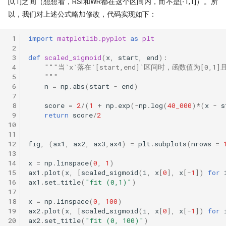
[0,1]之间（想想看，RSI和WR都在这个区间内，而不是[-1,1]）。所
以，我们对上述公式略加修改，代码实现如下：
 1
import
matplotlib.pyplot
as
plt
 2
 3
def
scaled_sigmoid
(
x
,
start
,
end
):
 4
"""当`x`落在`[start,end]`区间时，函数值为[0
 5
    """
 6
n
=
np
.
abs
(
start
-
end
)
 7
 8
score
=
2
/
(
1
+
np
.
exp
(
-
np
.
log
(
40_000
)
*
(
x
-
s
 9
return
score
/
2
10
11
12
fig
,
(
ax1
,
ax2
,
ax3
,
ax4
)
=
plt
.
subplots
(
nrows
=
13
14
x
=
np
.
linspace
(
0
,
1
)
15
ax1
.
plot
(
x
,
[
scaled_sigmoid
(
i
,
x
[
0
],
x
[
-
1
])
for
16
ax1
.
set_title
(
"fit (0,1)"
)
17
18
x
=
np
.
linspace
(
0
,
100
)
19
ax2
.
plot
(
x
,
[
scaled_sigmoid
(
i
,
x
[
0
],
x
[
-
1
])
for
20
ax2
.
set_title
(
"fit (0, 100)"
)