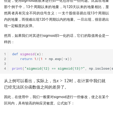
但是，使用sigmoid函数来进行归一化也存在一些问题。比如在地量
时间会证明一切！抢头财（报）
那个例子中，13个周期以来的地量，与120天以来的地量相比，显
抢头彩？！
然两者具有完全不同的信号含义：一支个股很容易出现13个周期以
内的地量，而很难出现120个周期以内的地量。一旦出现，很容易出
一门三杰 一年翻十倍的男人发明
UO 指标
现一定幅度的反弹。
然而，如果我们对其进行sigmoid归一化的话，它们的取值将会是一
周一到周五，哪天能买股？做对
普22.5！
样的：
WorldQuant? Word Count!
1
def
sigmoid
(
x
):
2
return
1
/
(
1
+
np
.
exp
(
-
x
))
Z-score 因子的深入思考
3
4
print
(
"sigmoid(12) == sigmoid(13)?"
,
np
.
isclose
(
新国九条下，低波动因子重要性
升！
x
x
>
12
从上例可以看出，实际上，当
时，在计算中我们就
低波动因子、白马股与红利股
>
已经无法区分函数值之间的差异了。
12
在这一刻抄底，胜率高达95%
因此，在使用中，我们一般要对sigmoid进行一些修改，使之在某个
区间内，具有较高的响应灵敏度。公式如下：
不看懂这篇文章，不要在量化中
市盈率！