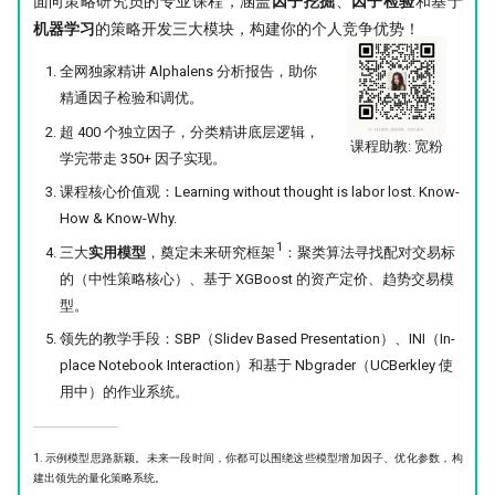
面向策略研究员的专业课程，涵盖
因子挖掘
、
因子检验
和基于
机器学习
的策略开发三大模块，构建你的个人竞争优势！
全网独家精讲 Alphalens 分析报告，助你
精通因子检验和调优。
超 400 个独立因子，分类精讲底层逻辑，
课程助教: 宽粉
学完带走 350+ 因子实现。
课程核心价值观：Learning without thought is labor lost. Know-
How & Know-Why.
1
三大
实用模型
，奠定未来研究框架
：聚类算法寻找配对交易标
的（中性策略核心）、基于 XGBoost 的资产定价、趋势交易模
型。
领先的教学手段：SBP（Slidev Based Presentation）、INI（In-
place Notebook Interaction）和基于 Nbgrader（UCBerkley 使
用中）的作业系统。
1. 示例模型思路新颖。未来一段时间，你都可以围绕这些模型增加因子、优化参数，构
建出领先的量化策略系统。