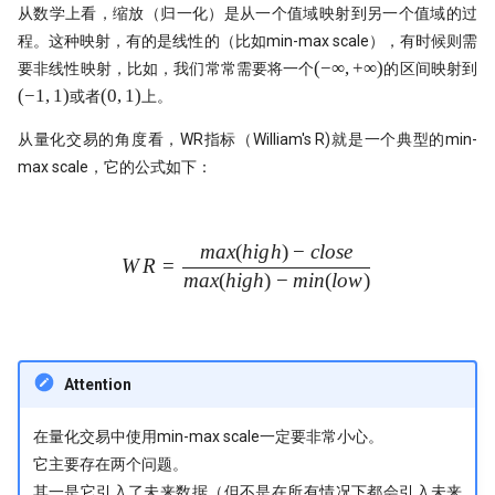
Python领航，附排名！
提速100倍！QMT复权因子高效
具
从数学上看，缩放（归一化）是从一个值域映射到另一个值域的过
[0721] QuanTide Weekly
如何获取免费的华尔街日报的文
Resources
hdbscan 聚类算法扫描配对交易 
第42个因子:年化17.6%，15年累计
程。这种映射，有的是线性的（比如min-max scale），有时候则需
09 持续集成
09 - Numpy应用案例[2]
反抗者的崛起！Fawce 和
度提升99倍
倍
2024年，免费博客赚钱方案
里程碑！DuckDB 发布 1.0
(-\infin,
(-
(
−
∞
,
+
∞
)
要非线性映射，比如，我们常常需要将一个
的区间映射到
Quantopian 的量化之路
[0728] QuanTide Weekly
把研报『翻译』成代码，80%的
Tools
+\infin)
1)
10 撰写技术文档
10 - Numpy应用案例[3]
(0,
(
−
1
,
1
)
(
0
,
1
)
或者
上。
都在这篇文章里讲了
比Deepseek还要Deep！起底GB
年终特稿：这个指标我愿称之为
给Pandas找个搭子，用SQL玩转
高效量化编程: Mask Array应用和
1)
我之为我，有路可寻：量化传奇 M
做回归预测的秘密
最强发现
[0804] QuanTide Weekly
Dataframe!
find_runs
11 发布应用
11 - Pandas核心语法[1]
从量化交易的角度看，WR指标（William's R)就是一个典型的min-
归档
Dama 的非典型量化之路
max scale，它的公式如下：
KS Test, 广义双曲分布和抄底沪
如果模型预测准确率超过85%，
[0811] QuanTide Weekly
Pandas高级技巧-1
12 - Pandas核心语法[2]
牛人太多：小市值因子之父，毕
印钞机应该值多少马内？
文被大佬狂怼
蒙特卡洛：看似很高端的技术，
[0818] QuanTide Weekly
高效量化编程: Pandas 的多级索
13 - Pandas核心语法[3]
很暴力很初级
ESG策略初探-01
ma
x
(
hi
g
h
)
−
c
l
ose
WR = \frac{max(high) - clos
Successfully starting a career in
W
R
=
[0825] QuanTide Weekly
12个参数，48个组合，这么复杂
ma
x
(
hi
g
h
)
−
min
(
l
o
w
)
quant research
14 - Pandas核心语法[4]
样本外测试之外，我们还有哪些
ESG评分多空投资策略：买ESG
数怎么学？
合检测方法？
高的公司真的能赚钱吗？（附分
[0901] QuanTide Weekly
金融行业买方与卖方：利润与稳
15 - Pandas核心语法[5]
测通用代码）
200倍速！基于 HDF5 的证券数
的背后逻辑
基于深度学习的量化策略如何实
储
[0908] QuanTide Weekly
16 - Pandas核心语法[6]
一化？
当交易员用上火箭科学！波和导
Attention
硕士在读，如何才能入行量化交
测出艾略特浪、双顶及及因子构
既生瑜 何生亮！ Hermes Agent
[0915] QuanTide Weekly
17 - Pandas核心语法[7]
量化面试神题：圆上随机点的概
怎么样？
在量化交易中使用min-max scale一定要非常小心。
月亮和Pandas - Wes Mckinney
阱
量化交易中的遗传算法
它主要存在两个问题。
[0922] QuanTide Weekly
奇故事
18 - Pandas应用案例[1]
试过 Cursor 和 Trae 之后，我如
其一是它引入了未来数据（但不是在所有情况下都会引入未来