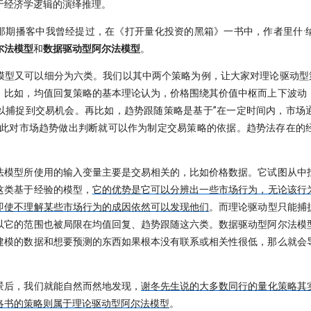
于经济学逻辑的演绎推理。
那期播客中我曾经提过，在《打开量化投资的黑箱》一书中，作者里什·
尔法模型
和
数据驱动型阿尔法模型
。
模型又可以细分为六类。我们以其中两个策略为例，让大家对理论驱动型策
。比如，均值回复策略的基本理论认为，价格围绕其价值中枢而上下波动
以捕捉到交易机会。再比如，趋势跟随策略是基于”在一定时间内，市场
据此对市场趋势做出判断就可以作为制定交易策略的依据。趋势法存在的
法模型所使用的输入变量主要是交易相关的，比如价格数据。它试图从中
这类基于经验的模型，
它的优势是它可以分辨出一些市场行为，无论该行
即使不理解某些市场行为的成因依然可以发现他们
。而理论驱动型只能捕
以它的范围也被局限在均值回复、趋势跟随这六类。数据驱动型阿尔法模
建模的数据和想要预测的东西如果根本没有联系或相关性很低，那么就会
景后，我们就能自然而然地发现，
谢冬先生说的大多数同行的量化策略其
洛书的策略则属于理论驱动型阿尔法模型
。