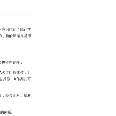
下意识想到了统计学
的，新的证据只是用
步去推理案件：
人A欠了巨额赌债，且
告诉你：A作案的可
指纹，经过比对，这枚
你的判断。