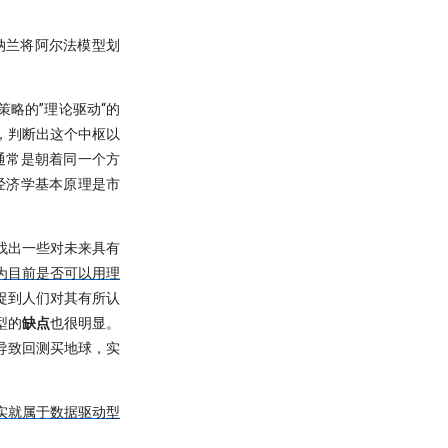
纳兰将阿尔法模型划
略的”理论驱动“的
，判断出这个中枢以
通常是朝着同一个方
经济学基本原理是市
找出一些对未来具有
为目前是否可以用理
捉到人们对其有所认
型的
缺点
也很明显。
导致回测买地球，实
实就属于数据驱动型