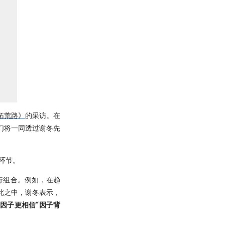
拓荒路》
的采访。在
们将一同透过谢冬先
环节。
行组合。例如，在趋
此之中，谢冬表示，
因子更相信“因子背