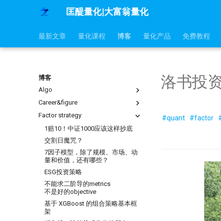
匡醍量化|大富翁量化
最新文章
量化课程
博客
量化产品
免费教程
洛书投
博客
Algo
Career&figure
mldp
why stop loss is so bad
Factor strategy
不小心杀入了量化赛道，现在该怎
#quant
#factor
么办？
地量见地价？我拿一年的上证数据
1赔10！中证1000应该这样抄底
算了算
没能上热搜，但卡尼曼值得我们纪
交割日魔咒？
念
夏普大于4的策略有多恐怖？但它
7因子模型，除了规模、市场、动
为什么好得不真实？
在量化交易中，掌握
量和价值，还有哪些？
ARMA/GARCH 的重要性？
快速傅里叶变换与股价预测研究
ESG投资策略
Datathon-我的Citadel量化岗之
烛台密码 三角形整理如何提示玄机
路！附历年比赛资料
不能求二阶导的metrics
用HDBSCAN聚类算法选股是否有
不是好的objective
金融/计量专业，硕士论文怎么确
效
定研究课题？
基于 XGBoost 的组合策略基本框
hdbscan 聚类算法扫描配对交易
架
高薪金领都用啥编程语言？SQL、
速度提升99倍