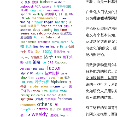
关联，而是一种基
tushare
数据
化
复权
akshare
存储
[1013] QuanTide Weekly
xgboost
PCA
wavelet
时序事件归因
既生瑜 何生亮！ Hermes Agent究
[1020] QuanTide Weekly
SHAP
alog
paper
multimodal
在量化入门认知的
竟怎么样？
深度学习
speech
volatility
归一化
BN
[1027] QuanTide Weekly
分为
理论驱动型阿
machine-learning
LN
WN
quant-
试过 Cursor 和 Trae 之后，我如何
[1103] QuanTide Weekly
trading
dropout
kaggle
boosting
决
用 Augment 完成了一个复杂项目
策树
泰勒展开
finance
model
github
普校逆袭天花板 进化论王一平：有
理论驱动型阿尔法
deep-learning
tcn
time-
量化人如何用好Jupyter环境？
analysis
逻辑的量化
series
causal-convolution
交易实战
（一）
定义有个基本认知
避坑指南
Figures
Behavioral
做能调教AI的赛博老技师，量化人
量化人如何用好 Jupyter？（二）
及波动的方向便足
人
Economics
graduate
arma
garch
也该开始装Skills了
物
figure
职场
Quantopian
Banz
金融
Pandas连续涨停统计
向变化“的假设，
量化投资黑话：深度解析“因子”及
story
行业
买方
卖方
量化传奇
rsi
存了50TB！pyarrow + parquet
其核心逻辑
场均衡理论。
因子
因子策
ESG
zigzag
穹顶压力
xtquant 中的板块数据
策略
略
pe
Xgboost
投资
ORB
而数据驱动型阿尔
量化数据免费方案之 QMT
factor
Alligator
Indicator
解释能力的模式。
算收益，用算术平均好还是几何平
技术指标
alpha101
alpha
wave
均好?
论加以解释，从而
algorithm
pearson
spearman
套利
因子分析
Alphalens
LOF
白银
涨
原作者失联8个月，我们接手维护
识的一些行为，所
momentum
因
后他突然回来了
停板
herd-behaviour
比如研究人员用以
子评估
review
SMC
聪明钱
trade
Quantstats Reloaded
history
indicators
zscore
波动率
盘亏成狗的结果。
freshman
lightgbm
微软 RD-Agent：量化人的 AI 研发
顶背离
另类数据
others
搭档
AI
resources
有了这样的知识背
network
DeepSeek
量子计算
金融交
量化实盘接口
weekly
的阿尔法模型，而
易
IBM
进化论
logic-
ClickHouse: One table to rule them