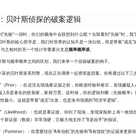
：贝叶斯侦探的破案逻辑
到“先验”一词时，你们的脑海中会联想到什么呢？当我看到“先验”时，我
贝叶斯的核心哲学是，我们对世界的认知不是一张白纸，而是带着“成见”
。与之相对的另一个统计学重要分支是
频率概率派
。
叶斯与频率概率之间的区别，我们来举一个侦探破案的例子。
丰富的贝叶斯派系刑警，现在正在调查一起密室盗窃案。你将通过以下三
”（Prior）：在还没去现场看证据之前，你根据经验和卷宗，发现嫌疑
疑人B是著名的慈善家，家财万贯。这时候，你的逻辑判断（先验概率）
性极小。这就是带着“成见”出发，也是洛书强调的“经济学逻辑”。
”（Likelihood）：也就是看证据。你到了现场，发现保险柜上有一枚
个新证据（数据）非常强硬，它极大地支持了“B是凶手”的假设。
（Posterior）：你需要结合“A有动机”的先验和“B有指纹”的证据来更新