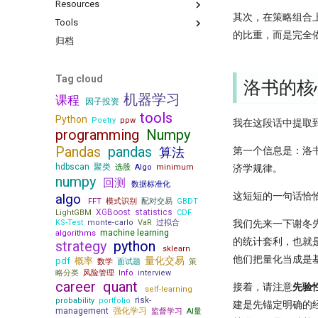
Resources
只廖廖数行，但很惊艳的代码
掘墓人，但中初级程序员是爬不出
盘？
其次，在策略组合
来了
为什么量化人应该使用duckdb？
Tools
一些和颜色相关的网站
『译研报04』 年化25%的策略到底
的比重，而是完全
当我在星巴克连上家里的服务器，
有没有翻车？
Jupyter Notebook中如何设置环境
Barra风险模型构建完全指南
归档
你可能不知道的8个IPython技巧
IPV6，你是值得的
变量？
Kronos
来自世坤！寻找Alpha 构建交易策
get esg grade by akshare
Need for speed
π-thon以及他的朋友们
略的量化方法
RSRS 择时指标
OpenBB 实战！轻松获取海外市场
Tag cloud
量子飞跃：汇丰银行债券交易可能
洛书的核
4k stars! 如何实现按拼音首字母查
论如何白嫖论文
数据
『匡醍译研报 01』 驯龙高手，从
成为华尔街未来
询证券代码？
机器学习
课程
股谚到量化因子的工程化落地
因子投资
量化金融人都在看哪些顶刊
不只是另一个量化轮子，
机器的觉醒！人工智能风云激荡70
10 月 24 日，庆祝码农节！Python
tools
AlphaSuite还带来了CANSLIM模型
『匡醍译研报 02』 驯龙高手，从
Python
年
Poetry
ppw
我在这段话中提取
刚刚发布了 3.13 版本
的提示词
股谚到量化因子的工程化落地
programming
Numpy
[0721] QuanTide Weekly
提速100倍！QMT复权因子高效算
Augment随手记
如何获取免费的华尔街日报的文章
Pandas
pandas
第一个信息是：洛书
算法
法
[0728] QuanTide Weekly
如何免登录重启miniqmt?
把研报『翻译』成代码，80%的工
hdbscan
聚类
济学规律。
选股
Algo
minimum
2024年，免费博客赚钱方案
[0804] QuanTide Weekly
作都在这篇文章里讲了
Don't fly solo! 量化人如何使用AI工
numpy
回测
数据标准化
给Pandas找个搭子，用SQL玩转
[0811] QuanTide Weekly
具
这短短的一句话恰
algo
Dataframe!
FFT
模式识别
配对交易
GBDT
[0818] QuanTide Weekly
里程碑！DuckDB 发布 1.0
XGBoost
statistics
LightGBM
CDF
[0825] QuanTide Weekly
我们先来一下谢冬
KS-Test
高效量化编程: Mask Array应用和
monte-carlo
VaR
过拟合
machine learning
algorithms
find_runs
[0901] QuanTide Weekly
的统计套利，也就是
strategy
python
sklearn
Pandas高级技巧-1
[0908] QuanTide Weekly
他们把量化当成是
量化交易
pdf
概率
数学
面试题
策
高效量化编程: Pandas 的多级索引
略分类
风险管理
Info
interview
[0915] QuanTide Weekly
career
quant
12个参数，48个组合，这么复杂的
接着，请注意
先验
self-learning
[0922] QuanTide Weekly
函数怎么学？
risk-
probability
portfolio
建是先锚定明确的
[0929] QuanTide Weekly
management
强化学习
监督学习
AI量
200倍速！基于 HDF5 的证券数据