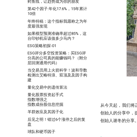
Python领航，附排名！
鳄鱼线，让趋势成为你的朋友
比Deepseek还要Deep！起底
反抗者的崛起！Fawce 和
第42个因子:年化17.6%，15年累计
GBDT做回归预测的秘密
Quantopian 的量化之路
10倍
KS Test, 广义双曲分布和抄底沪指
我之为我，有路可寻：量化传奇
年终特稿：这个指标我愿称之为年
蒙特卡洛：看似很高端的技术，其
Max Dama 的非典型量化之路
度最强发现
实很暴力很初级
牛人太多：小市值因子之父，毕业
如果模型预测准确率超过85%，这
样本外测试之外，我们还有哪些过
论文被大佬狂怼
台印钞机应该值多少马内？
拟合检测方法？
Successfully starting a career in
ESG策略初探-01
基于深度学习的量化策略如何实现
quant research
ESG评分多空投资策略：买ESG评
归一化？
金融行业买方与卖方：利润与稳定
分高的公司真的能赚钱吗？（附分
量化面试神题：圆上随机点的概率
性的背后逻辑
层回测通用代码）
陷阱
硕士在读，如何才能入行量化交易
当交易员用上火箭科学！波和导数
PDF is all you need(2)
检测出艾略特浪、双顶及及因子构
月亮和Pandas - Wes Mckinney的
建
PDF is all you need(3)
传奇故事
量化交易中的遗传算法
虎口夺食：量化交易中高频率、低
找校友！起底百亿私募创始人
风险策略的诱惑与陷阱
量化股票投资起手式
追随美的指引-纪念西蒙斯
指数增强之
前视偏差 - 看似明白，实则糊涂
指数成份股信息挖掘
从今天起，我们将
2024已过一半，千禧年发布了这道
羊群效应及其因子化
创始人的分享中，
脑筯急转弯
后见之明！错过6个涨停之后的复
创始人谢冬的分享
一个散户自学量化的 20 个月
盘
强化学习 vs 监督学习：AI炒股的
球队和硬币因子
两种思路