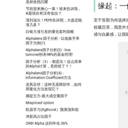
用大白话讲清楚，哪种更适合金融量化
圣杯依然闪耀
缘起：一
关于昨天应该涨多少这件事，
节前迎来揪心一幕！谁来告诉我，
Tushare 和 东财还没商量好
A股现在有没有低估？
带你读论文：PCA、离散小波和
至于首期为何选择
涨到溢出！PEPE告诉我，大盘还能
XGBoost构建交易策略
涨几多？
校履历里，我意外发
谁压垮了这个基站？用XGBoost如
白银大涨引发的量化套利策略
感与自豪感，让我
何进行时序事件归因
Alphalens 因子分析 - 以低换手率
The Sound of Risk! 闻弦歌而知雅
因子为例(1)
意, 声音里隐藏的另类因子
Alphalens因子分析(2) - low
Tcn
turnover秒杀98%的基金经理!
60天，怎么搭起自己的量化学习
因子分析（3）- 都是坑！这么简单
框架
的Alpha计算，竟然错了？！
Dropout：给温室里的AI断水断
Alphalens因子分析(4) -
粮，它才能在实盘中活下来
Information Coefficient方法
量化模型中的 BN、LN 与 WN：
龙凤呈祥：这种无底限炒作，如何
为什么照搬计算机视觉的经验会
用量化方法发现它？
失效？
捕捉主力-最大成交量因子
Kaggle 表格赛里，XGBoost 为
Mispriced option
什么总有竞争力？
机器学习(XgBoost）预测顶和底
如何设计一个能活过黄金黑天鹅
的策略
净新高占比因子
残差连接：深度学习成功的关键
ORB! Alpha 达到年化 36%
技术