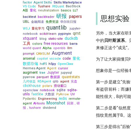
factor
Agent Skills
Skills Marketplace
all!
VS Code
Tushare
XtQuant
BaoStock
A股
量化
neutralization
basics
LLT
QMT/XtQuant 之开发环境篇
研报
papers
思想实验
backtest
backtrader
前后复权都不对，动态复权又太
UBL
金融阅读
免费资源
华尔街日报
贵！一文揭示策略失败的根本原因
quantlib
WSJ
量化学习
jupyter-
龙虾流量太贵？ 我一招搞定每天
另外，当大家在听
qmt
notebook
scikit-learn
pypinyin
7500万词元
xtquant
duckdb
blog
static-site
中的
贝叶斯派系
。
致命的 ID -- DuckDB 中的
工具
free resources
colors
barra
Returning 子句之谜
来修正这个“成见”
world quant
Alpha
openbb
llm
Augment
睽违17年，ta-lib重装出发！
prompt
CANSLIM
量化
arsenal
code
为了让大家搞懂贝
copilot
vscode
量化研究员如何写一手好代码
数据存储
hdf5
h5py
OpenClaw
量子计算能否重构量化金融未来？
Hermes Agent
Agent
cursor
想象你是一位经验
augment
Jupyter
trae
jupysql
为了机器能学习，我标注了 2 万条
quantstats
pyarrow
parquet
数据源
行情数据
第一步是建立“先验
几何收益
RDAgent
qlib
agent
实盘
clickhouse
21天驯化AI打工仔
polars
滑动窗口
有盗窃前科；而嫌
sqlite
sqlite-
openclaw
notebook
2026十大量化技术
21天驯化AI打工仔 - 我如何获取
utils
fastlite
大数据
PyArrow
UV
能性很大，B的可能
量化数据
redis
Pydantic
Engineering
remote-
AI tools
量化新基建(三) - FastHTML：
Moonshot
agent
AI-tools
回测，研
21天驯化AI打工仔 - 开发量化交
Python 全栈开发的终极答案
第二步是看“似然度
报，tushare
dividend
Moonshot
除了编程，量化人还能怎么用
易系统
The Battle for a New Dawn
AI？
指纹竟然属于B。这
Numpy Pandas
readme
21天驯化AI打工仔 - 数据库的优
量化新基建（四）：Pandas 3.0
Augment Remote Agent: 有了本
化
『Moonshot is all you need』
01 introduction
2026量化新基建(二) - sqlite 与
地Agent，为什么你还需要
第三步是得出“后验”
01 - 5分钟上手极简量化回测框
21天驯化AI打工仔 - 如何存储10
sqlite-utils
Remote Agent?