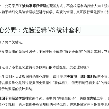
上，公司采用了
波动率等权管理
的配置方式，不会根据市场行情人为主观
依赖于精细化风险管理模型进行科学、客观的管理，真正践行量化投资方法
心分野：先验逻辑 VS 统计套利
到了两个关键点。
投资采用的先验性因子，不同于同业依赖 “历史会重演” 的统计套利，
恰点明了洛书量化逻辑与多数同行的本质区别。怎么理解呢？
先生提到的大多数同行的量化逻辑。请注意
历史重演
、
统计套利
这两个词。
说很多量化是通过挖掘历史数据中 “看似相关、但无明确逻辑支撑” 的
基于纯数据的统计归纳。
性因子
和
经济学规律
这两个词。洛书的 “先验性因子”，关键在
先验
二字 
经济学规律，再用数据去验证规律的可持续性。也就是说它并不是简单地