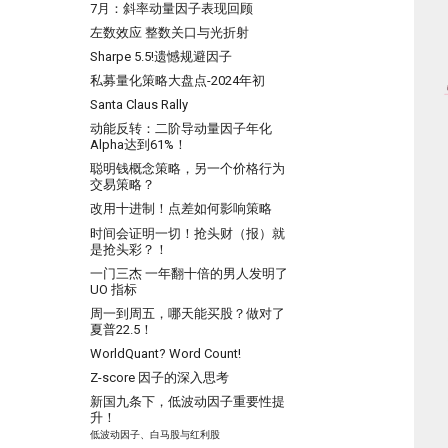
7月：斜率动量因子表现回顾
---
左数效应 整数关口与光折射
一个散户自学量化的 20 个月
Sharpe 5.5!遗憾规避因子
很多人学量化，第一步就走错了
私募量化策略大盘点-2024年初
一个很强的股票智能分析系统
Santa Claus Rally
聊聊 TCN：一种更清晰的时间序
动能反转：二阶导动量因子年化
列解构方式
Alpha达到61%！
TCN 番外：回测高胜率与实盘失
聪明钱概念策略，另一个价格行为
效，AI 模型在金融市场的客观困
交易策略？
境
改用十进制！点差如何影响策略
为什么我们需要因果卷积？
时间会证明一切！抢头财（报）就
是抢头彩？！
一门三杰 一年翻十倍的男人发明了
UO 指标
周一到周五，哪天能买股？做对了
夏普22.5！
WorldQuant? Word Count!
Z-score 因子的深入思考
新国九条下，低波动因子重要性提
升！
低波动因子、白马股与红利股