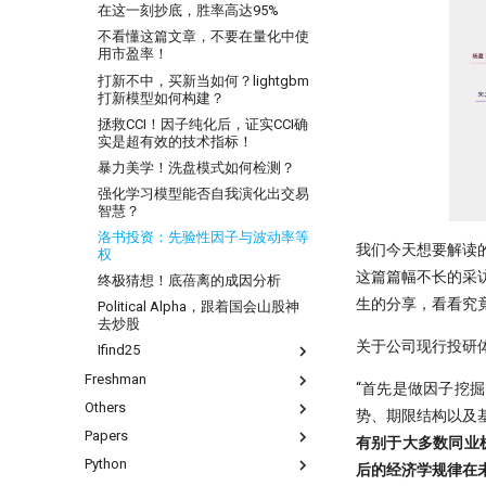
在这一刻抄底，胜率高达95%
不看懂这篇文章，不要在量化中使
用市盈率！
打新不中，买新当如何？lightgbm
打新模型如何构建？
拯救CCI！因子纯化后，证实CCI确
实是超有效的技术指标！
暴力美学！洗盘模式如何检测？
强化学习模型能否自我演化出交易
智慧？
洛书投资：先验性因子与波动率等
我们今天想要解读
权
这篇篇幅不长的采
终极猜想！底蓓离的成因分析
生的分享，看看究竟
Political Alpha，跟着国会山股神
去炒股
关于公司现行投研体
Ifind25
Freshman
你在同花顺上的每一次点击，都
“首先是做因子挖
被做成了做空信号
Others
问薪无愧！
势、期限结构以及
自学量化大纲有这75页就够了
Papers
全球Windows机器蓝屏，作为量化
有别于大多数同业
人，我的检讨来了
Python
『译研报03』Z变换改造均线，一
后的经济学规律在
DeepSeek只是挖了个坑，还不是
个12年前的策略为何仍能跑赢大