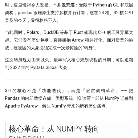
带你读论文：PCA、离散小波和
子为例(1)
时，速度慢得令人发指。 *
并发荒漠
：受限于 Python 的 GIL 和底层
XGBoost构建交易策略
架构，pandas 很难原生支持多核并行计算，这在 24 核、32 核 CPU
Alphalens因子分析(2) - low turnover
普及的今天，显得格格不入。
谁压垮了这个基站？用XGBoost如何
秒杀98%的基金经理!
进行时序事件归因
与此同时，Polars、DuckDB 等基于 Rust 或现代 C++ 的工具异军突
因子分析（3）- 都是坑！这么简单的
起。它们没有历史包袱，直接拥抱 Arrow 和并行化。面对后辈的挑
The Sound of Risk! 闻弦歌而知雅意,
Alpha计算，竟然错了？！
声音里隐藏的另类因子
战，这被困的大象必须完成一次最惊险的“转身”。
Alphalens因子分析(4) - Information
Tcn
Coefficient方法
这次转身规划由来以久。最早写入核心规划议程的日期，可以追溯
到 2022 年的 PyData Global 大会。
龙凤呈祥：这种无底限炒作，如何用
量化方法发现它？
3.0 的核心不是「功能迭代」，而是「底层架构革命」—— 把
捕捉主力-最大成交量因子
Pandas 的内部数据存储、类型系统、IO 读写全部从 NumPy 迁移到
Apache PyArrow，解决 NumPy 带来的所有历史痛点。
Mispriced option
机器学习(XgBoost）预测顶和底
核心革命：从 NUMPY 转向
净新高占比因子