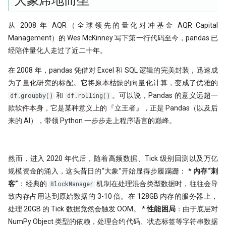
大象席地而坐
PDF is all you need(2)
量化股票投资起手式
[0929] QuanTide Weekly
找校友！起底百亿私募创始人
指数增强之
19 - Pandas应用案例[2]
指数成份股信息挖掘
PDF is all you need(3)
从 2008 年 AQR（全球领先的量化对冲基金 AQR Capital
[1013] QuanTide Weekly
追随美的指引-纪念西蒙斯
20 - Pandas应用案例[3]
Management）的 Wes McKinney 写下第一行代码至今，pandas 已
羊群效应及其因子化
虎口夺食：量化交易中高频率、低风
经陪伴量化人走过了近二十年。
[1020] QuanTide Weekly
险策略的诱惑与陷阱
后见之明！错过6个涨停之后的复盘
在 2008 年，pandas 凭借对 Excel 和 SQL 逻辑的完美封装，迅速成
[1027] QuanTide Weekly
前视偏差 - 看似明白，实则糊涂
为了量化研究的标配。它将原本枯燥的向量化计算，变成了优雅的
球队和硬币因子
和
。可以说，Pandas 的意义远超一
df.groupby()
df.rolling()
[1103] QuanTide Weekly
2024已过一半，千禧年发布了这道脑
款软件本身，它是某种意义上的『立王者』，正是 Pandas（以及后
筯急转弯
圣杯依然闪耀
普校逆袭天花板 进化论王一平：有
来的 AI），带领 Python 一步步走上程序语言的巅峰。
逻辑的量化
一个散户自学量化的 20 个月
节前迎来揪心一幕！谁来告诉我，A
股现在有没有低估？
做能调教AI的赛博老技师，量化人也
强化学习 vs 监督学习：AI炒股的两
然而，进入 2020 年代后，随着高频数据、Tick 级别回测以及万亿
该开始装Skills了
种思路
涨到溢出！PEPE告诉我，大盘还能涨
规模资金的涌入，这头昔日的“大象”开始显得步履蹒跚： *
内存“刺
几多？
用大白话讲清楚，哪种更适合金融量化
量化投资黑话：深度解析“因子”及其
客”
：经典的
机制在处理混合类型数据时，往往会导
BlockManager
核心逻辑
致内存占用达到原始数据的 3-10 倍。在 128GB 内存的服务器上，
关于昨天应该涨多少这件事，
白银大涨引发的量化套利策略
Tushare 和 东财还没商量好
处理 20GB 的 Tick 数据竟然会触发 OOM。 *
性能困局
：由于底层对
Alphalens 因子分析 - 以低换手率因
NumPy Object 类型的依赖，处理合约代码、状态标签等字符串数据