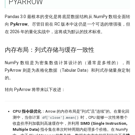
PYARROW
ORB! Alpha 达到年化 36%
Pandas 3.0 最根本的变化是将底层数据结构从 NumPy 数组全面转
7月：斜率动量因子表现回顾
向
PyArrow
。尽管目前在 RC 版本中这仍是一个可选的增强项，但
在 2026 年的量化实战中，这将成为默认的技术标准。
左数效应 整数关口与光折射
Sharpe 5.5!遗憾规避因子
内存布局：列式存储与缓存一致性
私募量化策略大盘点-2024年初
NumPy 数组是为密集数值计算设计的（通常是多维的），而
PyArrow 则是为表格化数据（Tabular Data）和列式存储量身定制
Santa Claus Rally
的。
动能反转：二阶导动量因子年化
转向 PyArrow 将带来以下改进：
Alpha达到61%！
聪明钱概念策略，另一个价格行为交
CPU 指令级优化
：Arrow 的内存布局是“列式”且“连续”的。在量化回
易策略？
测中，当你计算
df['close'].mean()
时，CPU 能够一次性将整个
收盘价序列加载到高速缓存中，并利用
SIMD (Single Instruction,
改用十进制！点差如何影响策略
Multiple Data)
指令集在单次时钟周期内处理多个价格。在 NumPy