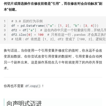
何切片或筛选操作在修改前都是“引用”，而在修改时会自动触发“副
本”创建。
1
# 3.0 后的行为示例
2
df
=
pd
.
DataFrame
({
"a"
:
[
1
,
2
],
"b"
:
[
3
,
4
]})
3
df2
=
df
[
"a"
]
# 这在内存中只是一个轻量级引用，开销几
4
df2
.
iloc
[
0
]
=
100
# 只有在这一行，pandas 才会真正执行
5
# 结果：df 依然是 [1, 2], df2 变成了 [100, 2]。逻
换句话说，当你使用一个引用变量并修改它的值时，你永远不会改
变原始数据。在你尝试改变引用变量的数据时，引用变量会自动拷
贝一个副本出来。这是操作系统在几十年前就使用了的内存共享技
术。
你再也不需要
！
df.copy()
向声明式迈进