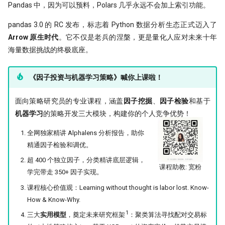
Pandas 中，因为可以预料，Polars 几乎永远不会加上索引功能。
pandas 3.0 的 RC 发布，标志着 Python 数据分析生态正式迈入了
Arrow 原生时代
。它不仅是老兵的涅槃，更是量化人应对未来十年
海量数据挑战的终极底座。
《因子投资与机器学习策略》喊你上课啦！
面向策略研究员的专业课程，涵盖
因子挖掘
、
因子检验
和基于
机器学习
的策略开发三大模块，构建你的个人竞争优势！
全网独家精讲 Alphalens 分析报告，助你
精通因子检验和调优。
超 400 个独立因子，分类精讲底层逻辑，
课程助教: 宽粉
学完带走 350+ 因子实现。
课程核心价值观：Learning without thought is labor lost. Know-
How & Know-Why.
1
三大
实用模型
，奠定未来研究框架
：聚类算法寻找配对交易标