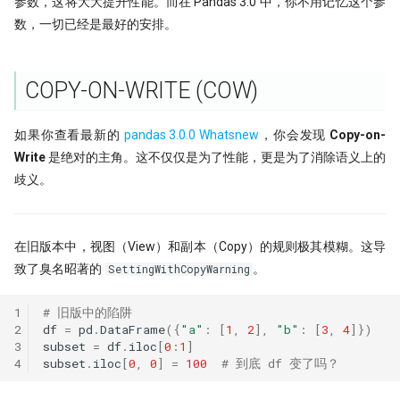
参数，这将大大提升性能。而在 Pandas 3.0 中，你不用记忆这个参
数，一切已经是最好的安排。
COPY-ON-WRITE (COW)
如果你查看最新的
pandas 3.0.0 Whatsnew
，你会发现
Copy-on-
Write
是绝对的主角。这不仅仅是为了性能，更是为了消除语义上的
歧义。
在旧版本中，视图（View）和副本（Copy）的规则极其模糊。这导
致了臭名昭著的
。
SettingWithCopyWarning
1
# 旧版中的陷阱
2
df
=
pd
.
DataFrame
({
"a"
:
[
1
,
2
],
"b"
:
[
3
,
4
]})
3
subset
=
df
.
iloc
[
0
:
1
]
4
subset
.
iloc
[
0
,
0
]
=
100
# 到底 df 变了吗？