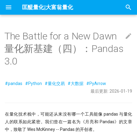
匡醍量化|大富翁量化
正
在
The Battle for a New Dawn
因子投资与机器学习策略
mldp
不小心杀入了量化赛道，现在该怎么
1赔10！中证1000应该这样抄底
问薪无愧！
全球Windows机器蓝屏，作为量化
『译研报03』Z变换改造均线，一个
只廖廖数行，但很惊艳的代码
一些和颜色相关的网站
21天驯化AI打工仔 - 我如何获取量化
大象席地而坐
除了编程，量化人还能怎么用AI？
readme
01 introduction
大富翁安装指南
Python高效编程实践指南
Follow Us
简介
简介
简介
60天，怎么搭起自己的量化学习
你在同花顺上的每一次点击，都
这是你的量化母语
01 为什么要学 Python
01 - 这是你的量化母语
Dash-用Python也能做网页
初
量化新基建（四）：Pandas
办？
自学量化大纲有这75页就够了
人，我的检讨来了
12年前的策略为何仍能跑赢大盘？
数据
成了做空信号
始
why stop loss is so bad
交割日魔咒？
为什么量化人应该使用duckdb？
Barra风险模型构建完全指南
核心革命：从 NumPy 转向 PyArrow
Augment Remote Agent: 有了本地
『Moonshot is all you need』 01 - 5
大富翁数据维护
课程大纲
课程大纲
课程大纲
Dropout：给温室里的AI断水断
02 编程开发环境
02 - Numpy核心语法[1]
量化策略中如何进行缩放和归一
量化二十四课
量化人的 numpy&pandas
3.0
没能上热搜，但卡尼曼值得我们纪念
DeepSeek只是挖了个坑，还不是掘
『译研报04』 年化25%的策略到底有
21天驯化AI打工仔 - 开发量化交易系
Agent，为什么你还需要Remote
分钟上手极简量化回测框架
它才能在实盘中活下来
化
墓人，但中初级程序员是爬不出来了
没有翻车？
统
Agent?
地量见地价？我拿一年的上证数据算
7因子模型，除了规模、市场、动量
Jupyter Notebook中如何设置环境变
来自世坤！寻找Alpha 构建交易策略
常见问题
内存布局：列式存储与缓存一致性
课程预览
FAQ
03 构建 Python 虚拟环境
03 - Numpy处理表格数据
matplotlib的布局问题（1）
量化中的Numpy和Pandas
数据可视化
了算
在量化交易中，掌握ARMA/GARCH
和价值，还有哪些？
量？
的量化方法
『Moonshot is all you need』 02 -
量化模型中的 BN、LN 与 WN：
搜
的重要性？
当我在星巴克连上家里的服务器，
Kronos
21天驯化AI打工仔 - 数据库的优化
用tushare玩转月线回测：复权与本
么照搬计算机视觉的经验会失效
实盘交易接口
字符串革命：告别 Object，拥抱
内容详情
04 项目布局和项目生成向导
04 - Numpy核心语法[3]
matplotlib的布局问题（2）
#pandas
#Python
#量化交易
#大数据
#PyArrow
IPV6，你是值得的
地缓存的秘密武器
索
夏普大于4的策略有多恐怖？但它为
ESG投资策略
π-thon以及他的朋友们
论如何白嫖论文
Arrow String
最后更新: 2026-01-19
什么好得不真实？
Datathon-我的Citadel量化岗之路！
RSRS 择时指标
21天驯化AI打工仔 - 如何存储10亿个
Kaggle 表格赛里，XGBoost 为
课程预览
05 Poetry: 项目管理的诗和远方
05 - Numpy核心语法[4]
为什么Q-Q图可用来进行统计推
引
附历年比赛资料
Need for speed
Symbol?
涨时重势，跌时重质，Moonshot首
总有竞争力？
不能求二阶导的metrics
4k stars! 如何实现按拼音首字母查询
量化金融人都在看哪些顶刊
Copy-on-Write (CoW)
测股息率因子给出结论
快速傅里叶变换与股价预测研究
不是好的objective
『匡醍译研报 01』 驯龙高手，从股
证券代码？
擎
06 10 倍速！高效编码
06 - Numpy核心语法[5]
金融/计量专业，硕士论文怎么确定
量子飞跃：汇丰银行债券交易可能成
谚到量化因子的工程化落地
21天驯化AI打工仔 - SQEP 的性能再
如何设计一个能活过黄金黑天鹅
在量化技术栈中，可能还从来没有哪一个工具能像 pandas 与量化
3.0 中的确定性与安全感
研究课题？
为华尔街未来
优化
研报复现之如何正确筛选『连续两年
略
烛台密码 三角形整理如何提示玄机
基于 XGBoost 的组合策略基本框架
10 月 24 日，庆祝码农节！Python 刚
人的联系如此紧密。我们曾在一篇名为《月亮和 Pandas》的文章
07 代码单元测试
07 - Numpy核心语法[6]
分红』股票（附代码）
『匡醍译研报 02』 驯龙高手，从股
刚发布了 3.13 版本
向声明式迈进
中，致敬了 Wes McKinney -- Pandas 的开创者。
高薪金领都用啥编程语言？SQL、
机器的觉醒！人工智能风云激荡70年
谚到量化因子的工程化落地
21天驯化AI打工仔 - SQEP与symbol
残差连接：深度学习成功的关键
用HDBSCAN聚类算法选股是否有效
鳄鱼线，让趋势成为你的朋友
08 代码版本管理
08 - Numpy应用案例[1]