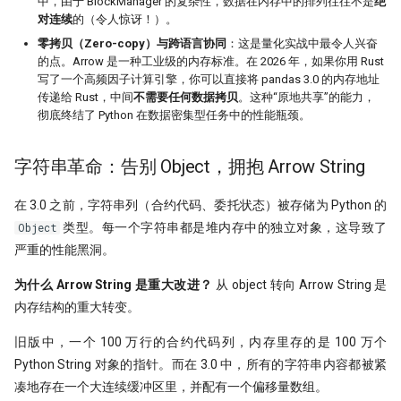
中，由于 BlockManager 的复杂性，数据在内存中的排列往往不是
绝
时间会证明一切！抢头财（报）就是
对连续
的（令人惊讶！）。
抢头彩？！
零拷贝（Zero-copy）与跨语言协同
：这是量化实战中最令人兴奋
的点。Arrow 是一种工业级的内存标准。在 2026 年，如果你用 Rust
一门三杰 一年翻十倍的男人发明了
写了一个高频因子计算引擎，你可以直接将 pandas 3.0 的内存地址
UO 指标
传递给 Rust，中间
不需要任何数据拷贝
。这种“原地共享”的能力，
彻底终结了 Python 在数据密集型任务中的性能瓶颈。
周一到周五，哪天能买股？做对了夏
普22.5！
字符串革命：告别 Object，拥抱 Arrow String
WorldQuant? Word Count!
在 3.0 之前，字符串列（合约代码、委托状态）被存储为 Python 的
Z-score 因子的深入思考
类型。每一个字符串都是堆内存中的独立对象，这导致了
Object
严重的性能黑洞。
新国九条下，低波动因子重要性提
升！
为什么 Arrow String 是重大改进？
从 object 转向 Arrow String 是
低波动因子、白马股与红利股
内存结构的重大转变。
在这一刻抄底，胜率高达95%
旧版中，一个 100 万行的合约代码列，内存里存的是 100 万个
Python String 对象的指针。而在 3.0 中，所有的字符串内容都被紧
不看懂这篇文章，不要在量化中使用
凑地存在一个大连续缓冲区里，并配有一个偏移量数组。
市盈率！