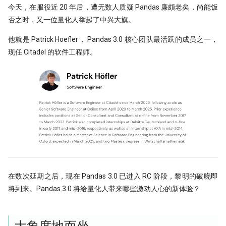
Python领航，附排名！
编码性能测试
Moonshot is all you need - 红利策略
提速100倍！QMT复权因子高效算法
幕后推手：Patrick Hoefler 与 CoW
今天，在服役近 20 年后，遭无数人质疑 Pandas 廉颇老矣，尚能饭
完结篇
[0721] QuanTide Weekly
如何获取免费的华尔街日报的文章
---
hdbscan 聚类算法扫描配对交易 速
第42个因子:年化17.6%，15年累计10
的执着
09 持续集成
09 - Numpy应用案例[2]
否之时，又一位量化人举起了中兴大旗。
反抗者的崛起！Fawce 和
21天驯化AI打工仔 - 日线数据的定时
度提升99倍
倍
2024年，免费博客赚钱方案
Quantopian 的量化之路
获取
[0728] QuanTide Weekly
把研报『翻译』成代码，80%的工作
一个散户自学量化的 20 个月
迟到的 3.0
他就是 Patrick Hoefler， Pandas 3.0 核心团队最活跃的成员之一，
10 撰写技术文档
10 - Numpy应用案例[3]
都在这篇文章里讲了
比Deepseek还要Deep！起底GBDT
年终特稿：这个指标我愿称之为年度
给Pandas找个搭子，用SQL玩转
现任 Citadel 的软件工程师。
我之为我，有路可寻：量化传奇 Max
21天驯化AI打工仔 - 日线数据的定时
做回归预测的秘密
最强发现
[0804] QuanTide Weekly
Dataframe!
很多人学量化，第一步就走错了
迎接大象的王者归来
11 发布应用
11 - Pandas核心语法[1]
Dama 的非典型量化之路
获取（2）
KS Test, 广义双曲分布和抄底沪指
如果模型预测准确率超过85%，这台
[0811] QuanTide Weekly
一个很强的股票智能分析系统
今日名校
12 - Pandas核心语法[2]
牛人太多：小市值因子之父，毕业论
21 天驯化 AI 打工仔: QMT 实时分笔
印钞机应该值多少马内？
文被大佬狂怼
数据订阅系统与多 Client 问题
蒙特卡洛：看似很高端的技术，其实
[0818] QuanTide Weekly
聊聊 TCN：一种更清晰的时间序
13 - Pandas核心语法[3]
很暴力很初级
ESG策略初探-01
构方式
Successfully starting a career in
21 天驯化 AI 打工仔:系统逻辑优化与
[0825] QuanTide Weekly
quant research
分钟线数据合成
14 - Pandas核心语法[4]
样本外测试之外，我们还有哪些过拟
ESG评分多空投资策略：买ESG评分
TCN 番外：回测高胜率与实盘失
合检测方法？
高的公司真的能赚钱吗？（附分层回
AI 模型在金融市场的客观困境
[0901] QuanTide Weekly
金融行业买方与卖方：利润与稳定性
15 - Pandas核心语法[5]
测通用代码）
的背后逻辑
基于深度学习的量化策略如何实现归
为什么我们需要因果卷积？
[0908] QuanTide Weekly
16 - Pandas核心语法[6]
一化？
当交易员用上火箭科学！波和导数检
在数次延期之后，现在 Pandas 3.0 已进入 RC 阶段，黎明的破晓即
硕士在读，如何才能入行量化交易
测出艾略特浪、双顶及及因子构建
将到来。Pandas 3.0 将给量化人带来哪些激动人心的新体验？
[0915] QuanTide Weekly
17 - Pandas核心语法[7]
量化面试神题：圆上随机点的概率陷
月亮和Pandas - Wes Mckinney的传
阱
量化交易中的遗传算法
[0922] QuanTide Weekly
奇故事
18 - Pandas应用案例[1]