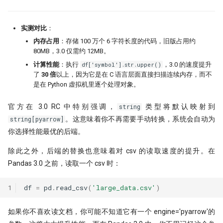
打新不中，买新当如何？lightgbm
打新模型如何构建？
实测对比
：
内存占用
：存储 100 万个 6 字符长度的代码，旧版占用约
拯救CCI！因子纯化后，证实CCI确实
80MB，3.0 仅需约 12MB。
是超有效的技术指标！
计算性能
：执行
df['symbol'].str.upper()
，3.0 的速度提升
了
30 倍
以上，因为它是在 C 语言层面直接扫描连续内存，而不
暴力美学！洗盘模式如何检测？
是在 Python 虚拟机里逐个处理对象。
强化学习模型能否自我演化出交易智
官方在 3.0 RC 中特别强调，
类型将默认映射到
string
慧？
。这意味着你不再需要手动转换，系统会自动为
string[pyarrow]
你选择性能最优的后端。
洛书投资：先验性因子与波动率等权
除此之外，后端的替换也意味着对 csv 的读取速度的提升。在
终极猜想！底蓓离的成因分析
Pandas 3.0 之前，读取一个 csv 时：
Political Alpha，跟着国会山股神去
炒股
1
df
=
pd
.
read_csv
(
'large_data.csv'
)
Ifind25
如果你不喜欢读文档，你可能不知道它有一个 engine='pyarrow'的