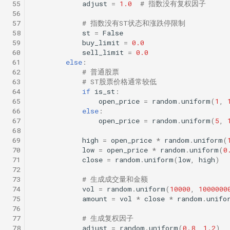
 55
adjust
=
1.0
# 指数没有复权因子
 56
 57
# 指数没有ST状态和涨跌停限制
 58
st
=
False
 59
buy_limit
=
0.0
 60
sell_limit
=
0.0
 61
else
:
 62
# 普通股票
 63
# ST股票价格通常较低
 64
if
is_st
:
 65
open_price
=
random
.
uniform
(
1
,
 66
else
:
 67
open_price
=
random
.
uniform
(
5
,
 68
 69
high
=
open_price
*
random
.
uniform
(
 70
low
=
open_price
*
random
.
uniform
(
0
 71
close
=
random
.
uniform
(
low
,
high
)
 72
 73
# 生成成交量和金额
 74
vol
=
random
.
uniform
(
10000
,
1000000
 75
amount
=
vol
*
close
*
random
.
unifo
 76
 77
# 生成复权因子
 78
adjust
=
random
.
uniform
(
0.8
,
1.2
)