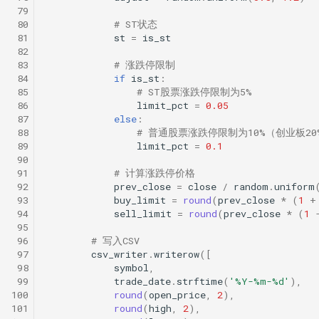
 79
 80
# ST状态
 81
st
=
is_st
 82
 83
# 涨跌停限制
 84
if
is_st
:
 85
# ST股票涨跌停限制为5%
 86
limit_pct
=
0.05
 87
else
:
 88
# 普通股票涨跌停限制为10%（创业板2
 89
limit_pct
=
0.1
 90
 91
# 计算涨跌停价格
 92
prev_close
=
close
/
random
.
uniform
 93
buy_limit
=
round
(
prev_close
*
(
1
+
 94
sell_limit
=
round
(
prev_close
*
(
1
 95
 96
# 写入CSV
 97
csv_writer
.
writerow
([
 98
symbol
,
 99
trade_date
.
strftime
(
'%Y-%m-
%d
'
),
100
round
(
open_price
,
2
),
101
round
(
high
,
2
),