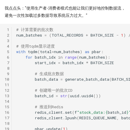
我点点头："使用生产者-消费者模式也能让我们更好地控制数据流，
避免一次性加载过多数据导致系统压力过大。"
 1
# 计算需要的批次数
 2
num_batches
=
(
TOTAL_RECORDS
+
BATCH_SIZE
-
1
)
 3
 4
# 使用tqdm显示进度
 5
with
tqdm
(
total
=
num_batches
)
as
pbar
:
 6
for
batch_idx
in
range
(
num_batches
):
 7
start_idx
=
batch_idx
*
BATCH_SIZE
 8
 9
# 生成批次数据
10
batch_data
=
generate_batch_data
(
BATCH_S
11
12
# 创建唯一的批次ID
13
batch_id
=
str
(
uuid
.
uuid4
())
14
15
# 推送到Redis
16
redis_client
.
set
(
f
"stock_data:
{
batch_id
}
17
redis_client
.
lpush
(
REDIS_QUEUE_NAME
,
bat
18
19
pbar
.
update
(
1
)