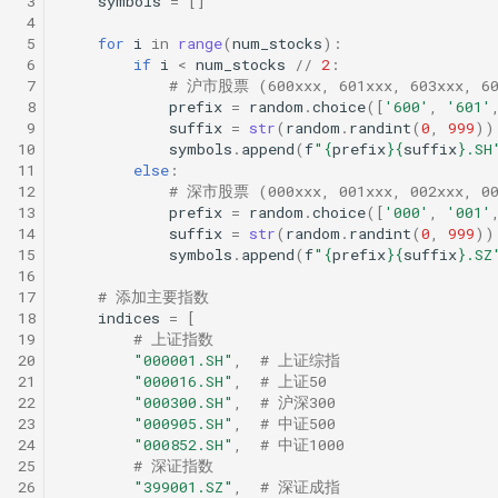
 3
symbols
=
[]
 4
 5
for
i
in
range
(
num_stocks
):
 6
if
i
<
num_stocks
//
2
:
 7
# 沪市股票 (600xxx, 601xxx, 603xxx, 60
 8
prefix
=
random
.
choice
([
'600'
,
'601'
 9
suffix
=
str
(
random
.
randint
(
0
,
999
))
10
symbols
.
append
(
f
"
{
prefix
}{
suffix
}
.SH
11
else
:
12
# 深市股票 (000xxx, 001xxx, 002xxx, 00
13
prefix
=
random
.
choice
([
'000'
,
'001'
14
suffix
=
str
(
random
.
randint
(
0
,
999
))
15
symbols
.
append
(
f
"
{
prefix
}{
suffix
}
.SZ
16
17
# 添加主要指数
18
indices
=
[
19
# 上证指数
20
"000001.SH"
,
# 上证综指
21
"000016.SH"
,
# 上证50
22
"000300.SH"
,
# 沪深300
23
"000905.SH"
,
# 中证500
24
"000852.SH"
,
# 中证1000
25
# 深证指数
26
"399001.SZ"
,
# 深证成指