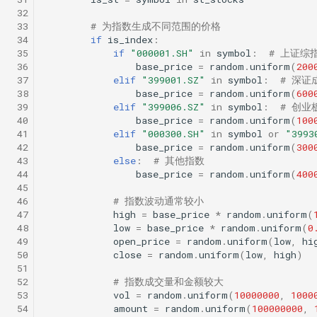
 32
 33
# 为指数生成不同范围的价格
 34
if
is_index
:
 35
if
"000001.SH"
in
symbol
:
# 上证综
 36
base_price
=
random
.
uniform
(
200
 37
elif
"399001.SZ"
in
symbol
:
# 深证
 38
base_price
=
random
.
uniform
(
600
 39
elif
"399006.SZ"
in
symbol
:
# 创业
 40
base_price
=
random
.
uniform
(
100
 41
elif
"000300.SH"
in
symbol
or
"3993
 42
base_price
=
random
.
uniform
(
300
 43
else
:
# 其他指数
 44
base_price
=
random
.
uniform
(
400
 45
 46
# 指数波动通常较小
 47
high
=
base_price
*
random
.
uniform
(
 48
low
=
base_price
*
random
.
uniform
(
0
 49
open_price
=
random
.
uniform
(
low
,
hi
 50
close
=
random
.
uniform
(
low
,
high
)
 51
 52
# 指数成交量和金额较大
 53
vol
=
random
.
uniform
(
10000000
,
1000
 54
amount
=
random
.
uniform
(
100000000
,