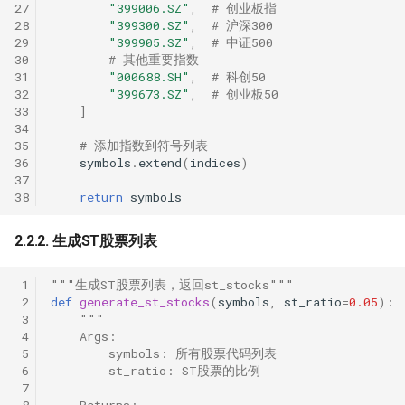
27
"399006.SZ"
,
# 创业板指
28
"399300.SZ"
,
# 沪深300
29
"399905.SZ"
,
# 中证500
30
# 其他重要指数
31
"000688.SH"
,
# 科创50
32
"399673.SZ"
,
# 创业板50
33
]
34
35
# 添加指数到符号列表
36
symbols
.
extend
(
indices
)
37
38
return
symbols
2.2.2. 生成ST股票列表
 1
"""生成ST股票列表，返回st_stocks"""
 2
def
generate_st_stocks
(
symbols
,
st_ratio
=
0.05
):
 3
"""
 4
    Args:
 5
        symbols: 所有股票代码列表
 6
        st_ratio: ST股票的比例
 7
 8
    Returns: