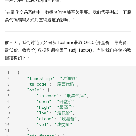
Python领航，附排名！
Moonshot is all you need - 红利策略
一种几乎可以称为热情的声音。
提速100倍！QMT复权因子高效算法
2.2.1. 生成股票和指数代码
完结篇
[0721] QuanTide Weekly
如何获取免费的华尔街日报的文章
---
hdbscan 聚类算法扫描配对交易 速
第42个因子:年化17.6%，15年累计10
09 持续集成
09 - Numpy应用案例[2]
"在量化交易系统中，数据查询性能至关重要。我们需要测试一下股
反抗者的崛起！Fawce 和
度提升99倍
倍
2024年，免费博客赚钱方案
2.2.2. 生成ST股票列表
Quantopian 的量化之路
票代码编码方式对查询速度的影响。"
[0728] QuanTide Weekly
把研报『翻译』成代码，80%的工作
一个散户自学量化的 20 个月
10 撰写技术文档
10 - Numpy应用案例[3]
都在这篇文章里讲了
比Deepseek还要Deep！起底GBDT
年终特稿：这个指标我愿称之为年度
给Pandas找个搭子，用SQL玩转
2.2.3. 生成股票数据
我之为我，有路可寻：量化传奇 Max
做回归预测的秘密
最强发现
[0804] QuanTide Weekly
Dataframe!
很多人学量化，第一步就走错了
11 发布应用
11 - Pandas核心语法[1]
Dama 的非典型量化之路
前三天，我们讨论了如何从 Tushare 获取 OHLC (开盘价、最高价、
2.2.4. 生成交易日
KS Test, 广义双曲分布和抄底沪指
如果模型预测准确率超过85%，这台
[0811] QuanTide Weekly
一个很强的股票智能分析系统
最低价、收盘价) 数据和调整因子 (adj_factor)。当时我们存储的数
12 - Pandas核心语法[2]
牛人太多：小市值因子之父，毕业论
印钞机应该值多少马内？
2.3. Redis 生产者：把数据推送到
文被大佬狂怼
据结构如下：
蒙特卡洛：看似很高端的技术，其实
[0818] QuanTide Weekly
聊聊 TCN：一种更清晰的时间序
Redis 队列
13 - Pandas核心语法[3]
很暴力很初级
ESG策略初探-01
构方式
Successfully starting a career in
 1
{
[0825] QuanTide Weekly
2.4. Redis 消费者：从 Redis 队列
quant research
 2
"timestamp"
:
"时间戳"
,
14 - Pandas核心语法[4]
样本外测试之外，我们还有哪些过拟
ESG评分多空投资策略：买ESG评分
TCN 番外：回测高胜率与实盘失
中读取数据并写入 clickhouse 数
 3
"ts_code"
:
"股票代码"
,
合检测方法？
高的公司真的能赚钱吗？（附分层回
AI 模型在金融市场的客观困境
[0901] QuanTide Weekly
据库
 4
"ohlc"
:
{
金融行业买方与卖方：利润与稳定性
15 - Pandas核心语法[5]
测通用代码）
 5
"ts_code"
:
"股票代码"
,
的背后逻辑
基于深度学习的量化策略如何实现归
为什么我们需要因果卷积？
 6
"open"
:
"开盘价"
,
[0908] QuanTide Weekly
2.4.1. 处理一个批次的数据
16 - Pandas核心语法[6]
一化？
当交易员用上火箭科学！波和导数检
 7
"high"
:
"最高价"
,
硕士在读，如何才能入行量化交易
测出艾略特浪、双顶及及因子构建
 8
"low"
:
"最低价"
,
[0915] QuanTide Weekly
2.4.2. 把 Redis 队列中的数据存
 9
"close"
:
"收盘价"
,
17 - Pandas核心语法[7]
量化面试神题：圆上随机点的概率陷
入 stock_data 表中
月亮和Pandas - Wes Mckinney的传
10
"vol"
:
"成交量"
阱
量化交易中的遗传算法
[0922] QuanTide Weekly
奇故事
11
},
18 - Pandas应用案例[1]
2.5. stock_data_with_int 表格的创
12
"adj_factor"
:
{