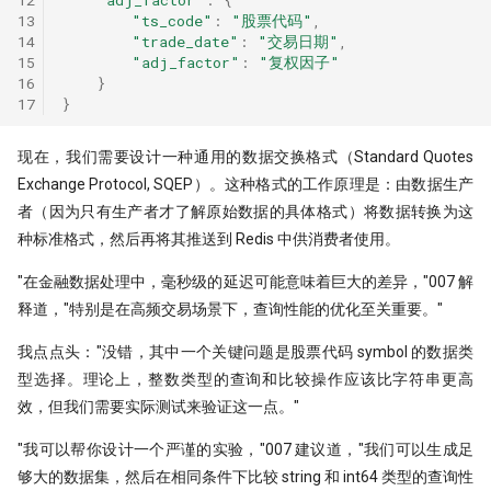
PDF is all you need(2)
量化股票投资起手式
建
13
"ts_code"
:
"股票代码"
,
[0929] QuanTide Weekly
找校友！起底百亿私募创始人
指数增强之
19 - Pandas应用案例[2]
14
"trade_date"
:
"交易日期"
,
指数成份股信息挖掘
PDF is all you need(3)
15
"adj_factor"
:
"复权因子"
2.6. 检查两张表格，确保测试前的
[1013] QuanTide Weekly
追随美的指引-纪念西蒙斯
20 - Pandas应用案例[3]
16
}
数据是严谨公平的
羊群效应及其因子化
17
}
虎口夺食：量化交易中高频率、低风
[1020] QuanTide Weekly
险策略的诱惑与陷阱
2.6.1. 表结构对比
后见之明！错过6个涨停之后的复盘
现在，我们需要设计一种通用的数据交换格式（Standard Quotes
[1027] QuanTide Weekly
前视偏差 - 看似明白，实则糊涂
2.6.2. 数据量对比
Exchange Protocol, SQEP）。这种格式的工作原理是：由数据生产
球队和硬币因子
者（因为只有生产者才了解原始数据的具体格式）将数据转换为这
[1103] QuanTide Weekly
2024已过一半，千禧年发布了这道脑
2.6.3. 索引对比
种标准格式，然后再将其推送到 Redis 中供消费者使用。
筯急转弯
圣杯依然闪耀
普校逆袭天花板 进化论王一平：有
2.6.4. 排序键对比
逻辑的量化
"在金融数据处理中，毫秒级的延迟可能意味着巨大的差异，"007 解
一个散户自学量化的 20 个月
节前迎来揪心一幕！谁来告诉我，A
释道，"特别是在高频交易场景下，查询性能的优化至关重要。"
股现在有没有低估？
2.6.5. 分区对比
做能调教AI的赛博老技师，量化人也
强化学习 vs 监督学习：AI炒股的两
该开始装Skills了
我点点头："没错，其中一个关键问题是股票代码 symbol 的数据类
种思路
涨到溢出！PEPE告诉我，大盘还能涨
2.6.6. 表引擎对比
几多？
型选择。理论上，整数类型的查询和比较操作应该比字符串更高
用大白话讲清楚，哪种更适合金融量化
量化投资黑话：深度解析“因子”及其
效，但我们需要实际测试来验证这一点。"
核心逻辑
2.6.7. 综合对比
关于昨天应该涨多少这件事，
白银大涨引发的量化套利策略
Tushare 和 东财还没商量好
"我可以帮你设计一个严谨的实验，"007 建议道，"我们可以生成足
2.7. 性能测试
Alphalens 因子分析 - 以低换手率因
够大的数据集，然后在相同条件下比较 string 和 int64 类型的查询性