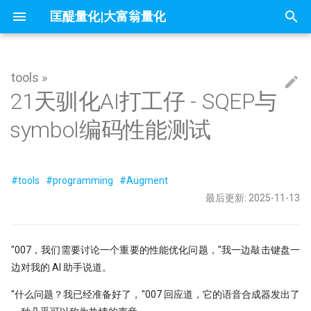
匡醍量化|大富翁量化
正
在
tools »
因子投资与机器学习策略
mldp
不小心杀入了量化赛道，现在该怎么
1赔10！中证1000应该这样抄底
问薪无愧！
全球Windows机器蓝屏，作为量化
『译研报03』Z变换改造均线，一个
只廖廖数行，但很惊艳的代码
一些和颜色相关的网站
1. SQEP-BAR-DAY 日线场景下的数据
量化新基建(三) - FastHTML：Python
除了编程，量化人还能怎么用AI？
readme
01 introduction
大富翁安装指南
Python高效编程实践指南
Follow Us
简介
简介
简介
60天，怎么搭起自己的量化学习
你在同花顺上的每一次点击，都
这是你的量化母语
01 为什么要学 Python
01 - 这是你的量化母语
Dash-用Python也能做网页
21天驯化AI打工仔 - SQEP与
初
办？
自学量化大纲有这75页就够了
人，我的检讨来了
12年前的策略为何仍能跑赢大盘？
交换格式
全栈开发的终极答案
成了做空信号
始
symbol编码性能测试
why stop loss is so bad
交割日魔咒？
为什么量化人应该使用duckdb？
Barra风险模型构建完全指南
Augment Remote Agent: 有了本地
『Moonshot is all you need』 01 - 5
大富翁数据维护
课程大纲
课程大纲
课程大纲
Dropout：给温室里的AI断水断
02 编程开发环境
02 - Numpy核心语法[1]
量化策略中如何进行缩放和归一
量化二十四课
量化人的 numpy&pandas
没能上热搜，但卡尼曼值得我们纪念
DeepSeek只是挖了个坑，还不是掘
『译研报04』 年化25%的策略到底有
The Battle for a New Dawn
Agent，为什么你还需要Remote
分钟上手极简量化回测框架
1.1. 字段定义
它才能在实盘中活下来
化
墓人，但中初级程序员是爬不出来了
没有翻车？
量化新基建（四）：Pandas 3.0
Agent?
地量见地价？我拿一年的上证数据算
7因子模型，除了规模、市场、动量
Jupyter Notebook中如何设置环境变
来自世坤！寻找Alpha 构建交易策略
常见问题
课程预览
FAQ
03 构建 Python 虚拟环境
03 - Numpy处理表格数据
matplotlib的布局问题（1）
量化中的Numpy和Pandas
数据可视化
了算
在量化交易中，掌握ARMA/GARCH
和价值，还有哪些？
量？
的量化方法
『Moonshot is all you need』 02 -
1.2. 编码约定
量化模型中的 BN、LN 与 WN：
搜
的重要性？
当我在星巴克连上家里的服务器，
Kronos
2026量化新基建(二) - sqlite 与
用tushare玩转月线回测：复权与本
#tools
#programming
#Augment
么照搬计算机视觉的经验会失效
实盘交易接口
内容详情
04 项目布局和项目生成向导
04 - Numpy核心语法[3]
matplotlib的布局问题（2）
IPV6，你是值得的
sqlite-utils
地缓存的秘密武器
索
夏普大于4的策略有多恐怖？但它为
ESG投资策略
π-thon以及他的朋友们
论如何白嫖论文
1.3. 使用场景
最后更新: 2025-11-13
什么好得不真实？
Datathon-我的Citadel量化岗之路！
RSRS 择时指标
Kaggle 表格赛里，XGBoost 为
课程预览
05 Poetry: 项目管理的诗和远方
05 - Numpy核心语法[4]
为什么Q-Q图可用来进行统计推
引
附历年比赛资料
Need for speed
UV & Pydantic：重塑 2026 Python 工
涨时重势，跌时重质，Moonshot首
总有竞争力？
不能求二阶导的metrics
4k stars! 如何实现按拼音首字母查询
量化金融人都在看哪些顶刊
2. symbol 编码的性能测试
程化基石
测股息率因子给出结论
快速傅里叶变换与股价预测研究
不是好的objective
『匡醍译研报 01』 驯龙高手，从股
证券代码？
擎
06 10 倍速！高效编码
06 - Numpy核心语法[5]
"007，我们需要讨论一个重要的性能优化问题，"我一边敲击键盘一
金融/计量专业，硕士论文怎么确定
量子飞跃：汇丰银行债券交易可能成
谚到量化因子的工程化落地
如何设计一个能活过黄金黑天鹅
2.1. 测试环境
边对我的 AI 助手说道。
研究课题？
为华尔街未来
研报复现之如何正确筛选『连续两年
略
烛台密码 三角形整理如何提示玄机
基于 XGBoost 的组合策略基本框架
10 月 24 日，庆祝码农节！Python 刚
07 代码单元测试
07 - Numpy核心语法[6]
分红』股票（附代码）
『匡醍译研报 02』 驯龙高手，从股
刚发布了 3.13 版本
2.2. 生成 stock_data 数据
"什么问题？我已经准备好了，"007 回应道，它的语音合成器发出了
高薪金领都用啥编程语言？SQL、
机器的觉醒！人工智能风云激荡70年
谚到量化因子的工程化落地
残差连接：深度学习成功的关键
用HDBSCAN聚类算法选股是否有效
鳄鱼线，让趋势成为你的朋友
08 代码版本管理
08 - Numpy应用案例[1]