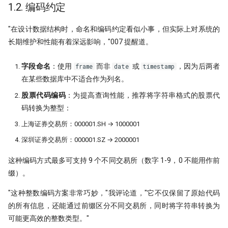
1.2. 编码约定
打新不中，买新当如何？lightgbm
打新模型如何构建？
"在设计数据结构时，命名和编码约定看似小事，但实际上对系统的
长期维护和性能有着深远影响，"007 提醒道。
拯救CCI！因子纯化后，证实CCI确实
是超有效的技术指标！
字段命名
：使用
而非
或
，因为后两者
frame
date
timestamp
在某些数据库中不适合作为列名。
暴力美学！洗盘模式如何检测？
股票代码编码
：为提高查询性能，推荐将字符串格式的股票代
强化学习模型能否自我演化出交易智
码转换为整型：
慧？
上海证券交易所：000001.SH → 1000001
洛书投资：先验性因子与波动率等权
深圳证券交易所：000001.SZ → 2000001
终极猜想！底蓓离的成因分析
这种编码方式最多可支持 9 个不同交易所（数字 1-9，0 不能用作前
缀）。
Political Alpha，跟着国会山股神去
炒股
"这种整数编码方案非常巧妙，"我评论道，"它不仅保留了原始代码
的所有信息，还能通过前缀区分不同交易所，同时将字符串转换为
Ifind25
可能更高效的整数类型。"