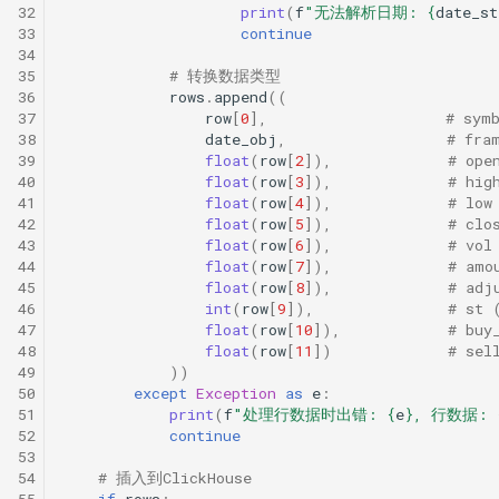
32
print
(
f
"无法解析日期: 
{
date_st
33
continue
34
35
# 转换数据类型
36
rows
.
append
((
37
row
[
0
],
# sym
38
date_obj
,
# fra
39
float
(
row
[
2
]),
# ope
40
float
(
row
[
3
]),
# hig
41
float
(
row
[
4
]),
# low
42
float
(
row
[
5
]),
# clo
43
float
(
row
[
6
]),
# vol
44
float
(
row
[
7
]),
# amo
45
float
(
row
[
8
]),
# adj
46
int
(
row
[
9
]),
# st 
47
float
(
row
[
10
]),
# buy
48
float
(
row
[
11
])
# sel
49
))
50
except
Exception
as
e
:
51
print
(
f
"处理行数据时出错: 
{
e
}
, 行数据: 
52
continue
53
54
# 插入到ClickHouse
55
if
rows
: