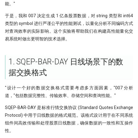
带你读论文：PCA、离散小波和
子为例(1)
能。"
2.8. 性能测试报告
XGBoost构建交易策略
Alphalens因子分析(2) - low turnover
于是，我和 007 决定生成 1 亿条股票数据，对 string 类型和 int64
3. 结论与建议
谁压垮了这个基站？用XGBoost如何
秒杀98%的基金经理!
类型的 symbol 进行严谨公平的性能测试，以量化分析不同编码方式
进行时序事件归因
对查询效率的实际影响。这个实验将帮助我们在构建高性能量化交
3.1 实际应用建议
因子分析（3）- 都是坑！这么简单的
易系统时做出更明智的技术选择。
The Sound of Risk! 闻弦歌而知雅意,
Alpha计算，竟然错了？！
声音里隐藏的另类因子
Alphalens因子分析(4) - Information
Tcn
Coefficient方法
1. SQEP-BAR-DAY 日线场景下的数
据交换格式
龙凤呈祥：这种无底限炒作，如何用
量化方法发现它？
"设计一个好的数据交换格式需要考虑多方面因素，"007 分析
捕捉主力-最大成交量因子
道，"包括数据完整性、传输效率、存储空间和查询性能。"
Mispriced option
SQEP-BAR-DAY 是标准行情交换协议 (Standard Quotes Exchange
Protocol) 中用于日线数据的格式规范。该格式设计用于在不同系统
机器学习(XgBoost）预测顶和底
组件间高效传输和处理股票日线数据，确保数据的一致性和互操作
性。
净新高占比因子