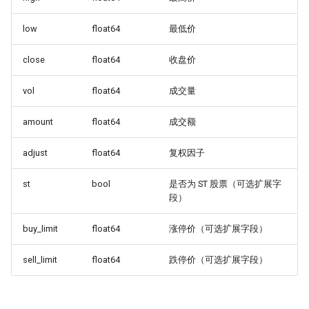
时间会证明一切！抢头财（报）就是
抢头彩？！
low
float64
最低价
一门三杰 一年翻十倍的男人发明了
close
float64
收盘价
UO 指标
vol
float64
成交量
周一到周五，哪天能买股？做对了夏
普22.5！
amount
float64
成交额
WorldQuant? Word Count!
adjust
float64
复权因子
Z-score 因子的深入思考
st
bool
是否为 ST 股票（可选扩展字
段）
新国九条下，低波动因子重要性提
升！
低波动因子、白马股与红利股
buy_limit
float64
涨停价（可选扩展字段）
在这一刻抄底，胜率高达95%
sell_limit
float64
跌停价（可选扩展字段）
不看懂这篇文章，不要在量化中使用
市盈率！