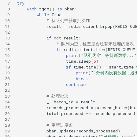
 7
try
:
 8
with
tqdm
()
as
pbar
:
 9
while
True
:
10
# 从队列中获取批次ID
11
result
=
redis_client
.
brpop
(
REDIS_QU
12
13
if
not
result
:
14
# 队列为空，检查是否还有未处理的批次
15
if
redis_client
.
llen
(
REDIS_QUEUE
16
print
(
"队列为空，等待新数据..."
17
time
.
sleep
(
5
)
18
if
time
.
time
()
-
start_time
19
print
(
"1分钟内没有数据，退
20
break
21
continue
22
23
# 处理批次
24
_
,
batch_id
=
result
25
records_processed
=
process_batch
(
ba
26
total_processed
+=
records_processed
27
28
# 更新进度条
29
pbar
.
update
(
records_processed
)
30
pbar
.
set_description
(
f
"已处理: 
{
total