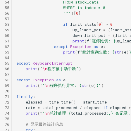
54
                    FROM stock_data
55
                    WHERE is_index = 0
56
                    """
)[
0
]
57
58
if
limit_stats
[
0
]
>
0
:
59
up_limit_pct
=
(
limit_st
60
down_limit_pct
=
(
limit_
61
print
(
f
"涨停比例: 
{
up_lim
62
except
Exception
as
e
:
63
print
(
f
"统计查询失败: 
{
str
(
e
)
64
65
except
KeyboardInterrupt
:
66
print
(
"
\n
程序被手动中断"
)
67
68
except
Exception
as
e
:
69
print
(
f
"
\n
程序执行异常: 
{
str
(
e
)
}
"
)
70
71
finally
:
72
elapsed
=
time
.
time
()
-
start_time
73
rate
=
total_processed
/
elapsed
if
elapsed
>
74
print
(
f
"
\n
总计处理 
{
total_processed
:
,
}
 条记录
75
76
# 显示最终统计信息
77
try
: