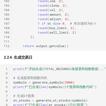
102
round
(
low
,
2
),
103
round
(
close
,
2
),
104
round
(
vol
,
2
),
105
round
(
amount
,
2
),
106
round
(
adjust
,
4
),
107
1
if
st
else
0
,
# 布尔值转为0/1
108
round
(
buy_limit
,
2
),
109
round
(
sell_limit
,
2
)
110
])
111
112
return
output
.
getvalue
()
2.2.4. 生成交易日
 1
print
(
f
"开始生成
{
TOTAL_RECORDS
}
条股票和指数数据..."
 2
 3
# 生成股票和指数代码
 4
symbols
=
generate_symbols
(
5000
)
 5
print
(
f
"已生成
{
len
(
symbols
)
}
个股票和指数代码"
)
 6
 7
# 生成ST股票
 8
st_stocks
=
generate_st_stocks
(
symbols
)
 9
print
(
f
"已生成
{
len
(
st_stocks
)
}
只ST股票"
)