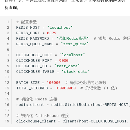
处理）设计的列式数据库管理系统，非常适合大规模数据的快速分
析查询。
 1
# 配置参数
 2
REDIS_HOST
=
"localhost"
 3
REDIS_PORT
=
6379
 4
REDIS_PASSWORD
=
"添加Redis密码"
# 添加 Redis 密
 5
REDIS_QUEUE_NAME
=
"test_queue"
 6
 7
CLICKHOUSE_HOST
=
"localhost"
 8
CLICKHOUSE_PORT
=
9000
 9
CLICKHOUSE_DB
=
"test_data"
10
CLICKHOUSE_TABLE
=
"stock_data"
11
12
BATCH_SIZE
=
100000
# 每批次处理的记录数
13
TOTAL_RECORDS
=
100000000
# 总记录数 (1 亿)
14
15
# 初始化 Redis 连接
16
redis_client
=
redis
.
StrictRedis
(
host
=
REDIS_HOST
17
18
# 初始化 ClickHouse 连接
19
clickhouse_client
=
Client
(
host
=
CLICKHOUSE_HOST
,