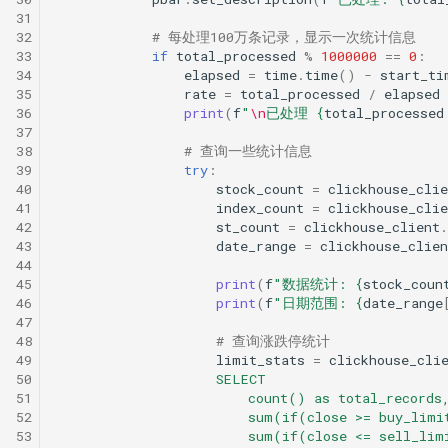
31
32
# 每处理100万条记录，显示一次统计信息
33
if
total_processed
%
1000000
==
0
:
34
elapsed
=
time
.
time
()
-
start_ti
35
rate
=
total_processed
/
elapsed
36
print
(
f
"
\n
已处理 
{
total_processed
37
38
# 查询一些统计信息
39
try
:
40
stock_count
=
clickhouse_clie
41
index_count
=
clickhouse_clie
42
st_count
=
clickhouse_client
.
43
date_range
=
clickhouse_clien
44
45
print
(
f
"数据统计: 
{
stock_coun
46
print
(
f
"日期范围: 
{
date_range
47
48
# 查询涨跌停统计
49
limit_stats
=
clickhouse_cli
50
                    SELECT
51
                        count() as total_records
52
                        sum(if(close >= buy_limi
53
                        sum(if(close <= sell_lim