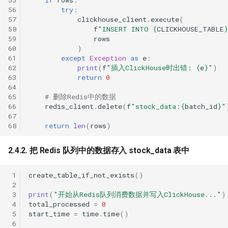
56
try
:
57
clickhouse_client
.
execute
(
58
f
"INSERT INTO 
{
CLICKHOUSE_TABLE
}
59
rows
60
)
61
except
Exception
as
e
:
62
print
(
f
"插入ClickHouse时出错: 
{
e
}
"
)
63
return
0
64
65
# 删除Redis中的数据
66
redis_client
.
delete
(
f
"stock_data:
{
batch_id
}
"
67
68
return
len
(
rows
)
2.4.2. 把 Redis 队列中的数据存入 stock_data 表中
 1
create_table_if_not_exists
()
 2
 3
print
(
"开始从Redis队列消费数据并写入ClickHouse..."
)
 4
total_processed
=
0
 5
start_time
=
time
.
time
()
 6