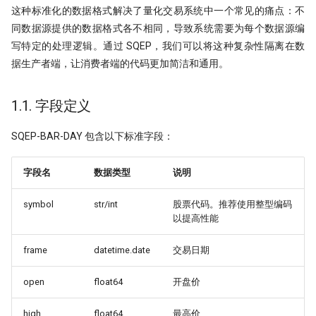
这种标准化的数据格式解决了量化交易系统中一个常见的痛点：不
ORB! Alpha 达到年化 36%
同数据源提供的数据格式各不相同，导致系统需要为每个数据源编
写特定的处理逻辑。通过 SQEP，我们可以将这种复杂性隔离在数
7月：斜率动量因子表现回顾
据生产者端，让消费者端的代码更加简洁和通用。
左数效应 整数关口与光折射
1.1. 字段定义
Sharpe 5.5!遗憾规避因子
SQEP-BAR-DAY 包含以下标准字段：
私募量化策略大盘点-2024年初
字段名
数据类型
说明
Santa Claus Rally
symbol
str/int
股票代码。推荐使用整型编码
动能反转：二阶导动量因子年化
以提高性能
Alpha达到61%！
frame
datetime.date
交易日期
聪明钱概念策略，另一个价格行为交
易策略？
open
float64
开盘价
改用十进制！点差如何影响策略
high
float64
最高价