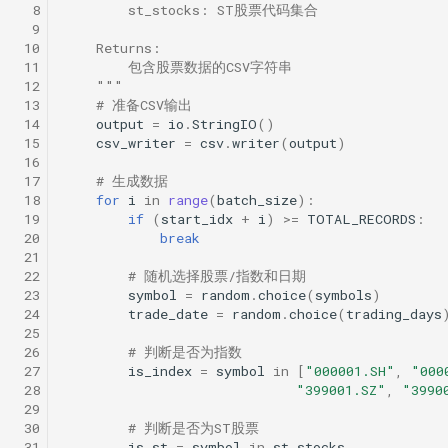
  8
        st_stocks: ST股票代码集合
  9
 10
    Returns:
 11
        包含股票数据的CSV字符串
 12
    """
 13
# 准备CSV输出
 14
output
=
io
.
StringIO
()
 15
csv_writer
=
csv
.
writer
(
output
)
 16
 17
# 生成数据
 18
for
i
in
range
(
batch_size
):
 19
if
(
start_idx
+
i
)
>=
TOTAL_RECORDS
:
 20
break
 21
 22
# 随机选择股票/指数和日期
 23
symbol
=
random
.
choice
(
symbols
)
 24
trade_date
=
random
.
choice
(
trading_days
 25
 26
# 判断是否为指数
 27
is_index
=
symbol
in
[
"000001.SH"
,
"000
 28
"399001.SZ"
,
"3990
 29
 30
# 判断是否为ST股票
 31
is_st
=
symbol
in
st_stocks