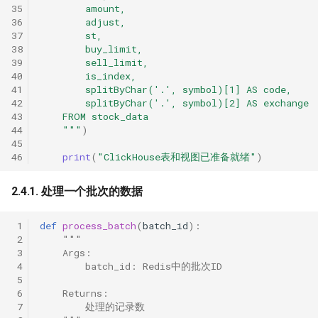
35
        amount,
36
        adjust,
37
        st,
38
        buy_limit,
39
        sell_limit,
40
        is_index,
41
        splitByChar('.', symbol)[1] AS code,
42
        splitByChar('.', symbol)[2] AS exchange
43
    FROM stock_data
44
    """
)
45
46
print
(
"ClickHouse表和视图已准备就绪"
)
2.4.1. 处理一个批次的数据
 1
def
process_batch
(
batch_id
):
 2
"""
 3
    Args:
 4
        batch_id: Redis中的批次ID
 5
 6
    Returns:
 7
        处理的记录数