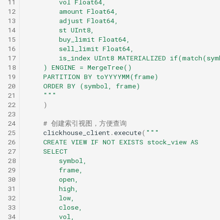
11
        vol Float64,
12
        amount Float64,
13
        adjust Float64,
14
        st UInt8,
15
        buy_limit Float64,
16
        sell_limit Float64,
17
        is_index UInt8 MATERIALIZED if(match(sym
18
    ) ENGINE = MergeTree()
19
    PARTITION BY toYYYYMM(frame)
20
    ORDER BY (symbol, frame)
21
    """
22
)
23
24
# 创建索引视图，方便查询
25
clickhouse_client
.
execute
(
"""
26
    CREATE VIEW IF NOT EXISTS stock_view AS
27
    SELECT
28
        symbol,
29
        frame,
30
        open,
31
        high,
32
        low,
33
        close,
34
        vol,