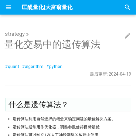
匡醍量化|大富翁量化
正
在
strategy »
因子投资与机器学习策略
mldp
不小心杀入了量化赛道，现在该怎么
什么是遗传算法？
你在同花顺上的每一次点击，都被做
问薪无愧！
全球Windows机器蓝屏，作为量化
『译研报03』Z变换改造均线，一个
只廖廖数行，但很惊艳的代码
一些和颜色相关的网站
你可能不知道的8个IPython技巧
大富翁安装指南
Python高效编程实践指南
Follow Us
简介
简介
简介
60天，怎么搭起自己的量化学习
21天驯化AI打工仔 - 我如何获取
量化新基建(三) - FastHTML：Pyt
除了编程，量化人还能怎么用AI
readme
01 introduction
01 为什么要学 Python
01 - 这是你的量化母语
Dash-用Python也能做网页
量化交易中的遗传算法
初
办？
成了做空信号
自学量化大纲有这75页就够了
人，我的检讨来了
12年前的策略为何仍能跑赢大盘？
数据
全栈开发的终极答案
始
why stop loss is so bad
遗传算法的实现步骤
为什么量化人应该使用duckdb？
Barra风险模型构建完全指南
get esg grade by akshare
大富翁数据维护
课程大纲
课程大纲
课程大纲
Dropout：给温室里的AI断水断
Augment Remote Agent: 有了本
『Moonshot is all you need』 01 
02 编程开发环境
02 - Numpy核心语法[1]
量化策略中如何进行缩放和归一
量化二十四课
量化人的 numpy&pandas
没能上热搜，但卡尼曼值得我们纪念
DeepSeek只是挖了个坑，还不是掘
『译研报04』 年化25%的策略到底有
它才能在实盘中活下来
21天驯化AI打工仔 - 开发量化交
The Battle for a New Dawn
Agent，为什么你还需要Remote
分钟上手极简量化回测框架
化
墓人，但中初级程序员是爬不出来了
没有翻车？
统
量化新基建（四）：Pandas 3.0
Agent?
#quant
#algorithm
#python
地量见地价？我拿一年的上证数据算
Python遗传算法库
Jupyter Notebook中如何设置环境变
来自世坤！寻找Alpha 构建交易策略
OpenBB 实战！轻松获取海外市场数
常见问题
课程预览
FAQ
03 构建 Python 虚拟环境
03 - Numpy处理表格数据
matplotlib的布局问题（1）
量化中的Numpy和Pandas
数据可视化
了算
在量化交易中，掌握ARMA/GARCH
量？
的量化方法
据
量化模型中的 BN、LN 与 WN：
『Moonshot is all you need』 02 
最后更新: 2024-04-19
搜
的重要性？
当我在星巴克连上家里的服务器，
Kronos
么照搬计算机视觉的经验会失效
21天驯化AI打工仔 - 数据库的优
2026量化新基建(二) - sqlite 与
用tushare玩转月线回测：复权与
实盘交易接口
内容详情
04 项目布局和项目生成向导
04 - Numpy核心语法[3]
matplotlib的布局问题（2）
IPV6，你是值得的
sqlite-utils
地缓存的秘密武器
索
夏普大于4的策略有多恐怖？但它为
π-thon以及他的朋友们
论如何白嫖论文
不只是另一个量化轮子，AlphaSuite
什么好得不真实？
Datathon-我的Citadel量化岗之路！
RSRS 择时指标
还带来了CANSLIM模型的提示词
Kaggle 表格赛里，XGBoost 为
21天驯化AI打工仔 - 如何存储10
课程预览
05 Poetry: 项目管理的诗和远方
05 - Numpy核心语法[4]
为什么Q-Q图可用来进行统计推
引
附历年比赛资料
Need for speed
总有竞争力？
Symbol?
UV & Pydantic：重塑 2026 Pytho
涨时重势，跌时重质，Moonsho
4k stars! 如何实现按拼音首字母查询
量化金融人都在看哪些顶刊
什么是遗传算法？
程化基石
测股息率因子给出结论
快速傅里叶变换与股价预测研究
『匡醍译研报 01』 驯龙高手，从股
证券代码？
Augment随手记
擎
06 10 倍速！高效编码
06 - Numpy核心语法[5]
金融/计量专业，硕士论文怎么确定
量子飞跃：汇丰银行债券交易可能成
谚到量化因子的工程化落地
如何设计一个能活过黄金黑天鹅
21天驯化AI打工仔 - SQEP 的性
研究课题？
为华尔街未来
略
优化
研报复现之如何正确筛选『连续
烛台密码 三角形整理如何提示玄机
10 月 24 日，庆祝码农节！Python 刚
如何免登录重启miniqmt?
遗传算法利用自然选择的概念来确定问题的最佳解决方案。
07 代码单元测试
07 - Numpy核心语法[6]
分红』股票（附代码）
『匡醍译研报 02』 驯龙高手，从股
刚发布了 3.13 版本
遗传算法通常用作优化器，调整参数使得目标最优
高薪金领都用啥编程语言？SQL、
机器的觉醒！人工智能风云激荡70年
谚到量化因子的工程化落地
残差连接：深度学习成功的关键
21天驯化AI打工仔 - SQEP与symb
用HDBSCAN聚类算法选股是否有效
Don't fly solo! 量化人如何使用AI工
08 代码版本管理
08 - Numpy应用案例[1]
遗传算法可以独立 | 在人工神经网络的构建中使用。