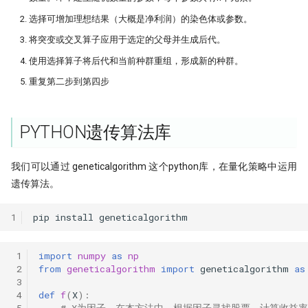
PDF is all you need(2)
Augment 完成了一个复杂项目
[0929] QuanTide Weekly
找校友！起底百亿私募创始人
选择可增加理想结果（大概是净利润）的染色体或参数。
19 - Pandas应用案例[2]
PDF is all you need(3)
量化人如何用好Jupyter环境？
将突变或交叉算子应用于选定的父母并生成后代。
[1013] QuanTide Weekly
追随美的指引-纪念西蒙斯
（一）
20 - Pandas应用案例[3]
使用选择算子将后代和当前种群重组，形成新的种群。
虎口夺食：量化交易中高频率、低风
[1020] QuanTide Weekly
险策略的诱惑与陷阱
量化人如何用好 Jupyter？（二）
重复第二步到第四步
[1027] QuanTide Weekly
前视偏差 - 看似明白，实则糊涂
Pandas连续涨停统计
PYTHON遗传算法库
[1103] QuanTide Weekly
2024已过一半，千禧年发布了这道脑
存了50TB！pyarrow + parquet
筯急转弯
普校逆袭天花板 进化论王一平：有
我们可以通过 geneticalgorithm 这个python库，在量化策略中运用
xtquant 中的板块数据
逻辑的量化
一个散户自学量化的 20 个月
遗传算法。
量化数据免费方案之 QMT
做能调教AI的赛博老技师，量化人也
强化学习 vs 监督学习：AI炒股的两
1
pip
install
geneticalgorithm
该开始装Skills了
种思路
算收益，用算术平均好还是几何平均
用大白话讲清楚，哪种更适合金融量化
好?
量化投资黑话：深度解析“因子”及其
 1
import
numpy
as
np
核心逻辑
 2
from
geneticalgorithm
import
geneticalgorithm
as
关于昨天应该涨多少这件事，
原作者失联8个月，我们接手维护后
 3
Tushare 和 东财还没商量好
他突然回来了
 4
def
f
(
X
):
 5
# X为因子。在本方法中，根据因子寻找股票，计算收益