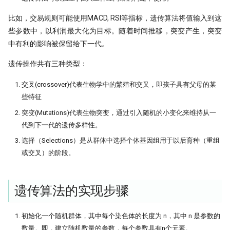
Python领航，附排名！
编码性能测试
Moonshot is all you need - 红
提速100倍！QMT复权因子高效算法
具
完结篇
[0721] QuanTide Weekly
如何获取免费的华尔街日报的文章
---
hdbscan 聚类算法扫描配对交易 速
比如，交易规则可能使用MACD, RSI等指标，遗传算法将值输入到这
09 持续集成
09 - Numpy应用案例[2]
反抗者的崛起！Fawce 和
21天驯化AI打工仔 - 日线数据的
度提升99倍
2024年，免费博客赚钱方案
里程碑！DuckDB 发布 1.0
些参数中，以利润最大化为目标。随着时间推移，突变产生，突变
Quantopian 的量化之路
获取
[0728] QuanTide Weekly
把研报『翻译』成代码，80%的工作
一个散户自学量化的 20 个月
10 撰写技术文档
10 - Numpy应用案例[3]
中有利的影响被保留给下一代。
都在这篇文章里讲了
比Deepseek还要Deep！起底GBDT
给Pandas找个搭子，用SQL玩转
高效量化编程: Mask Array应用和
我之为我，有路可寻：量化传奇 Max
21天驯化AI打工仔 - 日线数据的
做回归预测的秘密
[0804] QuanTide Weekly
Dataframe!
find_runs
很多人学量化，第一步就走错了
遗传操作共有三种类型：
11 发布应用
11 - Pandas核心语法[1]
Dama 的非典型量化之路
获取（2）
KS Test, 广义双曲分布和抄底沪指
[0811] QuanTide Weekly
Pandas高级技巧-1
一个很强的股票智能分析系统
交叉(crossover)代表生物学中的繁殖和交叉，即孩子具有父母的某
12 - Pandas核心语法[2]
牛人太多：小市值因子之父，毕业论
21 天驯化 AI 打工仔: QMT 实时
些特征
文被大佬狂怼
数据订阅系统与多 Client 问题
蒙特卡洛：看似很高端的技术，其实
[0818] QuanTide Weekly
高效量化编程: Pandas 的多级索引
聊聊 TCN：一种更清晰的时间序
13 - Pandas核心语法[3]
突变(Mutations)代表生物突变，通过引入随机的小变化来维持从一
很暴力很初级
构方式
Successfully starting a career in
21 天驯化 AI 打工仔:系统逻辑优
代到下一代的遗传多样性。
[0825] QuanTide Weekly
12个参数，48个组合，这么复杂的函
quant research
分钟线数据合成
14 - Pandas核心语法[4]
样本外测试之外，我们还有哪些过拟
数怎么学？
TCN 番外：回测高胜率与实盘失
选择（Selections）是从群体中选择个体基因组用于以后育种（重组
合检测方法？
AI 模型在金融市场的客观困境
[0901] QuanTide Weekly
金融行业买方与卖方：利润与稳定性
或交叉）的阶段。
15 - Pandas核心语法[5]
200倍速！基于 HDF5 的证券数据存
的背后逻辑
基于深度学习的量化策略如何实现归
储
为什么我们需要因果卷积？
[0908] QuanTide Weekly
16 - Pandas核心语法[6]
一化？
硕士在读，如何才能入行量化交易
遗传算法的实现步骤
既生瑜 何生亮！ Hermes Agent究竟
[0915] QuanTide Weekly
17 - Pandas核心语法[7]
量化面试神题：圆上随机点的概率陷
怎么样？
月亮和Pandas - Wes Mckinney的传
阱
初始化一个随机群体，其中每个染色体的长度为 n，其中 n 是参数的
[0922] QuanTide Weekly
奇故事
18 - Pandas应用案例[1]
试过 Cursor 和 Trae 之后，我如何用
数量。即，建立随机数量的参数，每个参数具有n个元素。