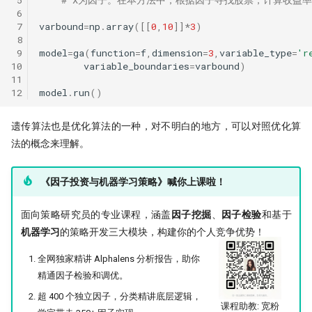
带你读论文：PCA、离散小波和
Quantstats Reloaded
 6
XGBoost构建交易策略
 7
varbound
=
np
.
array
([[
0
,
10
]]
*
3
)
微软 RD-Agent：量化人的 AI 研发搭
 8
谁压垮了这个基站？用XGBoost如何
档
 9
model
=
ga
(
function
=
f
,
dimension
=
3
,
variable_type
=
'r
进行时序事件归因
10
variable_boundaries
=
varbound
)
11
量化实盘接口
The Sound of Risk! 闻弦歌而知雅意,
12
model
.
run
()
声音里隐藏的另类因子
ClickHouse: One table to rule them
all!
遗传算法也是优化算法的一种，对不明白的地方，可以对照优化算
Tcn
法的概念来理解。
QMT/XtQuant 之开发环境篇
《因子投资与机器学习策略》喊你上课啦！
前后复权都不对，动态复权又太贵！
一文揭示策略失败的根本原因
面向策略研究员的专业课程，涵盖
因子挖掘
、
因子检验
和基于
龙虾流量太贵？ 我一招搞定每天
机器学习
的策略开发三大模块，构建你的个人竞争优势！
7500万词元
全网独家精讲 Alphalens 分析报告，助你
致命的 ID -- DuckDB 中的 Returning
精通因子检验和调优。
子句之谜
超 400 个独立因子，分类精讲底层逻辑，
课程助教: 宽粉