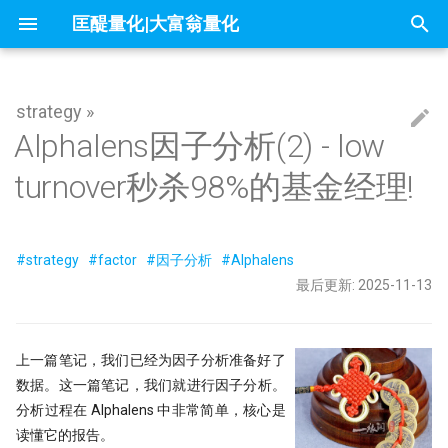
匡醍量化|大富翁量化
正
在
strategy »
因子投资与机器学习策略
mldp
不小心杀入了量化赛道，现在该怎么
Alphalens 框架
你在同花顺上的每一次点击，都被做
问薪无愧！
全球Windows机器蓝屏，作为量化
『译研报03』Z变换改造均线，一个
只廖廖数行，但很惊艳的代码
一些和颜色相关的网站
你可能不知道的8个IPython技巧
大富翁安装指南
Python高效编程实践指南
Follow Us
简介
简介
简介
60天，怎么搭起自己的量化学习
21天驯化AI打工仔 - 我如何获取
量化新基建(三) - FastHTML：Pyt
除了编程，量化人还能怎么用AI
readme
01 introduction
01 为什么要学 Python
01 - 这是你的量化母语
Dash-用Python也能做网页
Alphalens因子分析(2) - low
初
办？
成了做空信号
自学量化大纲有这75页就够了
人，我的检讨来了
12年前的策略为何仍能跑赢大盘？
数据
全栈开发的终极答案
始
turnover秒杀98%的基金经理!
why stop loss is so bad
回报分析
为什么量化人应该使用duckdb？
Barra风险模型构建完全指南
get esg grade by akshare
大富翁数据维护
课程大纲
课程大纲
课程大纲
Dropout：给温室里的AI断水断
Augment Remote Agent: 有了本
『Moonshot is all you need』 01 
02 编程开发环境
02 - Numpy核心语法[1]
量化策略中如何进行缩放和归一
量化二十四课
量化人的 numpy&pandas
没能上热搜，但卡尼曼值得我们纪念
DeepSeek只是挖了个坑，还不是掘
『译研报04』 年化25%的策略到底有
它才能在实盘中活下来
21天驯化AI打工仔 - 开发量化交
The Battle for a New Dawn
Agent，为什么你还需要Remote
分钟上手极简量化回测框架
化
墓人，但中初级程序员是爬不出来了
没有翻车？
统
量化新基建（四）：Pandas 3.0
Agent?
地量见地价？我拿一年的上证数据算
Jupyter Notebook中如何设置环境变
来自世坤！寻找Alpha 构建交易策略
OpenBB 实战！轻松获取海外市场数
常见问题
课程预览
FAQ
03 构建 Python 虚拟环境
03 - Numpy处理表格数据
matplotlib的布局问题（1）
量化中的Numpy和Pandas
数据可视化
了算
在量化交易中，掌握ARMA/GARCH
量？
的量化方法
据
量化模型中的 BN、LN 与 WN：
『Moonshot is all you need』 02 
搜
的重要性？
当我在星巴克连上家里的服务器，
Kronos
#strategy
#factor
#因子分析
#Alphalens
么照搬计算机视觉的经验会失效
21天驯化AI打工仔 - 数据库的优
2026量化新基建(二) - sqlite 与
用tushare玩转月线回测：复权与
实盘交易接口
内容详情
04 项目布局和项目生成向导
04 - Numpy核心语法[3]
matplotlib的布局问题（2）
IPV6，你是值得的
sqlite-utils
地缓存的秘密武器
索
夏普大于4的策略有多恐怖？但它为
π-thon以及他的朋友们
论如何白嫖论文
不只是另一个量化轮子，AlphaSuite
最后更新: 2025-11-13
什么好得不真实？
Datathon-我的Citadel量化岗之路！
RSRS 择时指标
还带来了CANSLIM模型的提示词
Kaggle 表格赛里，XGBoost 为
21天驯化AI打工仔 - 如何存储10
课程预览
05 Poetry: 项目管理的诗和远方
05 - Numpy核心语法[4]
为什么Q-Q图可用来进行统计推
引
附历年比赛资料
Need for speed
总有竞争力？
Symbol?
UV & Pydantic：重塑 2026 Pytho
涨时重势，跌时重质，Moonsho
4k stars! 如何实现按拼音首字母查询
量化金融人都在看哪些顶刊
程化基石
测股息率因子给出结论
快速傅里叶变换与股价预测研究
『匡醍译研报 01』 驯龙高手，从股
证券代码？
Augment随手记
擎
06 10 倍速！高效编码
06 - Numpy核心语法[5]
上一篇笔记，我们已经为因子分析准备好了
金融/计量专业，硕士论文怎么确定
量子飞跃：汇丰银行债券交易可能成
谚到量化因子的工程化落地
如何设计一个能活过黄金黑天鹅
21天驯化AI打工仔 - SQEP 的性
数据。这一篇笔记，我们就进行因子分析。
研究课题？
为华尔街未来
略
优化
研报复现之如何正确筛选『连续
烛台密码 三角形整理如何提示玄机
10 月 24 日，庆祝码农节！Python 刚
如何免登录重启miniqmt?
07 代码单元测试
07 - Numpy核心语法[6]
分红』股票（附代码）
分析过程在 Alphalens 中非常简单，核心是
『匡醍译研报 02』 驯龙高手，从股
刚发布了 3.13 版本
高薪金领都用啥编程语言？SQL、
机器的觉醒！人工智能风云激荡70年
谚到量化因子的工程化落地
残差连接：深度学习成功的关键
21天驯化AI打工仔 - SQEP与symb
读懂它的报告。
用HDBSCAN聚类算法选股是否有效
Don't fly solo! 量化人如何使用AI工
08 代码版本管理
08 - Numpy应用案例[1]