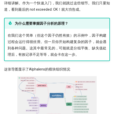
PDF is all you need(2)
Augment 完成了一个复杂项目
详细讲解。作为一个快速入门，我们就跳过这些细节。我们只要知
[0929] QuanTide Weekly
找校友！起底百亿私募创始人
19 - Pandas应用案例[2]
道，看到最后的 not exceeded: OK！就大功告成。
PDF is all you need(3)
量化人如何用好Jupyter环境？
[1013] QuanTide Weekly
追随美的指引-纪念西蒙斯
（一）
20 - Pandas应用案例[3]
为什么需要掌握因子分析的原理？
虎口夺食：量化交易中高频率、低风
[1020] QuanTide Weekly
险策略的诱惑与陷阱
量化人如何用好 Jupyter？（二）
在我们这个简单（但这个因子仍然有效）的示例中，因子构建
[1027] QuanTide Weekly
前视偏差 - 看似明白，实则糊涂
Pandas连续涨停统计
过程会运行得很丝滑。但一旦你开始构建复杂的因子，就会遇
到各种问题。这其中最常见的，可能就是分组平衡、缺失值处
[1103] QuanTide Weekly
2024已过一半，千禧年发布了这道脑
存了50TB！pyarrow + parquet
理后，有效记录不足等等，就会卡在这一步。
筯急转弯
普校逆袭天花板 进化论王一平：有
xtquant 中的板块数据
逻辑的量化
一个散户自学量化的 20 个月
这张导图显示了Alphalens的模块组织情况:
量化数据免费方案之 QMT
做能调教AI的赛博老技师，量化人也
强化学习 vs 监督学习：AI炒股的两
该开始装Skills了
种思路
算收益，用算术平均好还是几何平均
用大白话讲清楚，哪种更适合金融量化
好?
量化投资黑话：深度解析“因子”及其
核心逻辑
关于昨天应该涨多少这件事，
原作者失联8个月，我们接手维护后
Tushare 和 东财还没商量好
他突然回来了