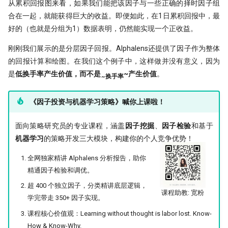
从累积回报图来看，如果我们能把该因子与一些正确的择时因子组
合在一起，就能获得巨大的收益。即便如此，在1日累积回报中，最
好的（也就是分组为1）数据表明，仍然能实现一个正收益。
刚刚我们展示的是分层因子回报。Alphalens还提供了因子作为整体
的回报计算和绘图。在我们这个例子中，这样做并没有意义，因为
是
低换手率产生价值，而不是
~产生价值
。
~换手率
《因子投资与机器学习策略》喊你上课啦！
面向策略研究员的专业课程，涵盖
因子挖掘
、
因子检验
和基于
机器学习
的策略开发三大模块，构建你的个人竞争优势！
全网独家精讲 Alphalens 分析报告，助你
精通因子检验和调优。
超 400 个独立因子，分类精讲底层逻辑，
课程助教: 宽粉
学完带走 350+ 因子实现。
课程核心价值观：Learning without thought is labor lost. Know-
How & Know-Why.