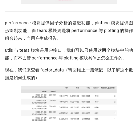
带你读论文：PCA、离散小波和
Quantstats Reloaded
XGBoost构建交易策略
微软 RD-Agent：量化人的 AI 研发搭
谁压垮了这个基站？用XGBoost如何
档
performance 模块提供因子分析的基础功能，plotting 模块提供图
进行时序事件归因
形绘制功能。而 tears 模块则是将 performance 与 plotting 的操作
量化实盘接口
组合起来，向用户生成报告。
The Sound of Risk! 闻弦歌而知雅意,
声音里隐藏的另类因子
ClickHouse: One table to rule them
utils 与 tears 模块是用户接口，我们可以只使用这两个模块中的功
all!
能，而不去管 performance 与 plotting 模块具体是怎么工作的。
Tcn
QMT/XtQuant 之开发环境篇
现在，我们来查看 factor_data（请回顾上一篇笔记，以了解这个数
据是如何生成的）:
前后复权都不对，动态复权又太贵！
一文揭示策略失败的根本原因
龙虾流量太贵？ 我一招搞定每天
7500万词元
致命的 ID -- DuckDB 中的 Returning
子句之谜