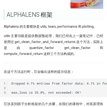
Python领航，附排名！
编码性能测试
Moonshot is all you need - 红
提速100倍！QMT复权因子高效算法
具
完结篇
[0721] QuanTide Weekly
如何获取免费的华尔街日报的文章
---
hdbscan 聚类算法扫描配对交易 速
09 持续集成
09 - Numpy应用案例[2]
反抗者的崛起！Fawce 和
21天驯化AI打工仔 - 日线数据的
度提升99倍
2024年，免费博客赚钱方案
里程碑！DuckDB 发布 1.0
ALPHALENS 框架
Quantopian 的量化之路
获取
[0728] QuanTide Weekly
把研报『翻译』成代码，80%的工作
一个散户自学量化的 20 个月
10 撰写技术文档
10 - Numpy应用案例[3]
都在这篇文章里讲了
比Deepseek还要Deep！起底GBDT
给Pandas找个搭子，用SQL玩转
高效量化编程: Mask Array应用和
我之为我，有路可寻：量化传奇 Max
21天驯化AI打工仔 - 日线数据的
Alphalens 的主要模块是 utils, tears, performance 和 plotting。
做回归预测的秘密
[0804] QuanTide Weekly
Dataframe!
find_runs
很多人学量化，第一步就走错了
11 发布应用
11 - Pandas核心语法[1]
Dama 的非典型量化之路
获取（2）
utils 主要功能是提供数据预处理，我们已经在上一篇笔记中，已经
KS Test, 广义双曲分布和抄底沪指
[0811] QuanTide Weekly
Pandas高级技巧-1
一个很强的股票智能分析系统
12 - Pandas核心语法[2]
牛人太多：小市值因子之父，毕业论
21 天驯化 AI 打工仔: QMT 实时
使用过 get_clean_factor_and_forward_returns 这个方法，实际上
文被大佬狂怼
数据订阅系统与多 Client 问题
是由quantize_factor get_clean_factor和
蒙特卡洛：看似很高端的技术，其实
[0818] QuanTide Weekly
高效量化编程: Pandas 的多级索引
聊聊 TCN：一种更清晰的时间序
13 - Pandas核心语法[3]
很暴力很初级
构方式
compute_forward_return 这样三个方法构成的。
Successfully starting a career in
21 天驯化 AI 打工仔:系统逻辑优
[0825] QuanTide Weekly
12个参数，48个组合，这么复杂的函
quant research
分钟线数据合成
14 - Pandas核心语法[4]
样本外测试之外，我们还有哪些过拟
数怎么学？
TCN 番外：回测高胜率与实盘失
合检测方法？
AI 模型在金融市场的客观困境
[0901] QuanTide Weekly
金融行业买方与卖方：利润与稳定性
在这个方法运行时，它会输出这样的提示信息：
15 - Pandas核心语法[5]
200倍速！基于 HDF5 的证券数据存
的背后逻辑
基于深度学习的量化策略如何实现归
储
为什么我们需要因果卷积？
[0908] QuanTide Weekly
16 - Pandas核心语法[6]
一化？
1
Dropped 4.1% entries from factor data: 4.1% in fo
硕士在读，如何才能入行量化交易
2
既生瑜 何生亮！ Hermes Agent究竟
[0915] QuanTide Weekly
3
17 - Pandas核心语法[7]
量化面试神题：圆上随机点的概率陷
怎么样？
月亮和Pandas - Wes Mckinney的传
阱
[0922] QuanTide Weekly
奇故事
18 - Pandas应用案例[1]
试过 Cursor 和 Trae 之后，我如何用
它涉及到因子分析框架的几个步骤，在我们的课程中，对其原理有