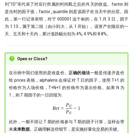
睽违17年，ta-lib重装出发！
列"1D"等代表了对应行所属的时间戳之后的 N 天的收益。factor 则
是当时的因子值，factor_quantile 则是该因子在当天中的分层。因
量化研究员如何写一手好代码
此，第一行记录表明，对于 000001 这个标的，在 1 月 3 日，因子
为 1.13，属于第二组（由小到大，从 1 开始）。该资产在随后的一
量子计算能否重构量化金融未来？
天、五天和十天内，累计涨跌幅分别为 4%, 4.9%和 8.8%。
为了机器能学习，我标注了 2 万条行
情数据
Open or Close?
21天驯化AI打工仔
在示例中我们使用的是收盘价。
正确的做法
一般是传递开盘价
2026十大量化技术
给 prices 表格，alphalens 会保证对 T 日的因子，使用 T+1 的
价格作为入场价格，T+N+1 的价格作为退出价格。如果 N 为
AI tools
1，则 T 期因子的一日回报为
P
Moonshot
Ret=\frac{P_{t2}}{P_{t1}}-1
t
2
R
e
t
=
−
1
P
t
1
Numpy Pandas
此外，一般不得让 T 期的价格参与 T 期的因子计算，这样会带
来
未来数据
。正确理解这些细节，是实施好量化交易的关键。