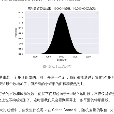
图4 趋近于正态分布
X_i
i
X
i
是由若干个矩形组成的。对于任意一个
，我们都能通过计算前
个矩
i
管矩形个数增加了，但所有的小矩形的面积和仍然为1。
+\infty
+
∞
钉子的层数和试验次数，使得它们都趋向于
呢？这时候，不仅仅是矩
义上也不构成矩形了。这时候我们只会看到屏幕上一条平滑的钟形曲线。
的过程中，会发生什么呢？在 Galton Board 中，随机变量的取值