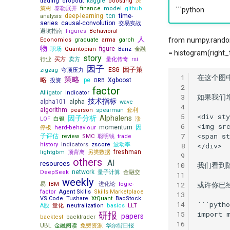
[1103] QuanTide Weekly
trading
dropout
kaggle
boosting
决
用 Augment 完成了一个复杂项目
圣杯依然闪耀
策树
泰勒展开
finance
model
github
```python
普校逆袭天花板 进化论王一平：有
deep-learning
tcn
time-
量化人如何用好Jupyter环境？
analysis
节前迎来揪心一幕！谁来告诉我，
逻辑的量化
series
causal-convolution
交易实战
（一）
A股现在有没有低估？
避坑指南
Figures
Behavioral
做能调教AI的赛博老技师，量化人
量化人如何用好 Jupyter？（二）
人
涨到溢出！PEPE告诉我，大盘还能
from numpy.random 
Economics
graduate
arma
garch
也该开始装Skills了
涨几多？
物
figure
职场
Quantopian
Banz
金融
Pandas连续涨停统计
= histogram(right_
量化投资黑话：深度解析“因子”及
story
白银大涨引发的量化套利策略
行业
买方
卖方
量化传奇
rsi
存了50TB！pyarrow + parquet
其核心逻辑
因子
因子策
ESG
zigzag
穹顶压力
Alphalens 因子分析 - 以低换手率
xtquant 中的板块数据
 1
在这个图
策略
略
因子为例(1)
pe
Xgboost
投资
ORB
量化数据免费方案之 QMT
 2
factor
Alphalens因子分析(2) - low
Alligator
Indicator
 3
如果我们
算收益，用算术平均好还是几何平
技术指标
turnover秒杀98%的基金经理!
alpha101
alpha
wave
 4
均好?
algorithm
pearson
spearman
套利
因子分析（3）- 都是坑！这么简单
 5
<div sty
因子分析
Alphalens
LOF
白银
涨
原作者失联8个月，我们接手维护
的Alpha计算，竟然错了？！
 6
<img src
momentum
因
后他突然回来了
停板
herd-behaviour
Alphalens因子分析(4) -
 7
<span s
子评估
review
SMC
聪明钱
trade
Quantstats Reloaded
Information Coefficient方法
history
indicators
zscore
波动率
 8
</div>

freshman
lightgbm
微软 RD-Agent：量化人的 AI 研发
顶背离
另类数据
龙凤呈祥：这种无底限炒作，如何
 9
others
搭档
AI
用量化方法发现它？
resources
10
我们看到
network
DeepSeek
量子计算
金融交
量化实盘接口
11
捕捉主力-最大成交量因子
weekly
12
或许你已
易
IBM
进化论
logic-
ClickHouse: One table to rule them
Mispriced option
factor
Agent Skills
Skills Marketplace
all!
13
VS Code
Tushare
XtQuant
BaoStock
机器学习(XgBoost）预测顶和底
14
```pytho
A股
量化
neutralization
basics
LLT
QMT/XtQuant 之开发环境篇
净新高占比因子
15
import m
研报
papers
backtest
backtrader
前后复权都不对，动态复权又太
16
ORB! Alpha 达到年化 36%
UBL
金融阅读
免费资源
华尔街日报
贵！一文揭示策略失败的根本原因