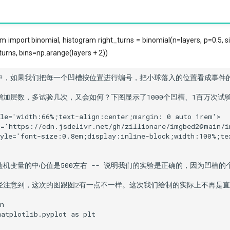
import binomial, histogram right_turns = binomial(n=layers, p=0.5, si
turns, bins=np.arange(layers + 2))
中，如果我们把每一个凹槽按位置进行编号，把小球落入的位置看成事件的取
增加层数，多试验几次，又会如何？下图显示了1000个凹槽、1百万次试验
le='width:66%;text-align:center;margin: 0 auto 1rem'>

='https://cdn.jsdelivr.net/gh/zillionare/imgbed2@main/im
tyle='font-size:0.8em;display:inline-block;width:100%
随机变量的中心值是500左右 -- 说明我们的实验是正确的，因为凹槽的
经注意到，这次的图跟图2有一点不一样。这次我们绘制的实际上不再是直
n

atplotlib.pyplot as plt
