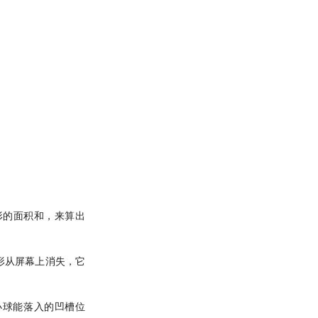
X
形的面积和，来算出
\ge
X_i
形从屏幕上消失，它
（小球能落入的凹槽位