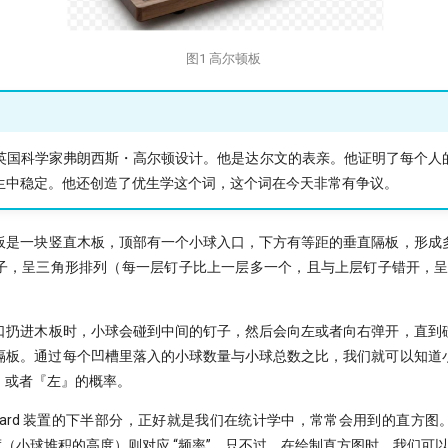
图1 高尔顿板
oard 由英国科学家弗朗西斯・高尔顿设计。他是达尔文的表亲。他证明了每个
生中稳定。他还创造了优生学这个词，这个词在今天非常有争议。
板是一块竖直木板，顶部有一个小球入口，下方有等距的垂直隔板，形成
，呈三角形排列（每一层钉子比上一层多一个，且与上层钉子错开，呈 Pa
口扔进木板时，小球会碰到中间的钉子，然后会向左或者向右弹开，直到
隔板。通过每个凹槽里落入的小球数量与小球总数之比，我们就可以知道小球
右』或者『左』的概率。
n Board 装置的下半部分，正好就是我们在统计学中，常常会用到的直方
度（小球堆积的高度）则对应 “频率”。只不过，在绘制直方图时，我们可