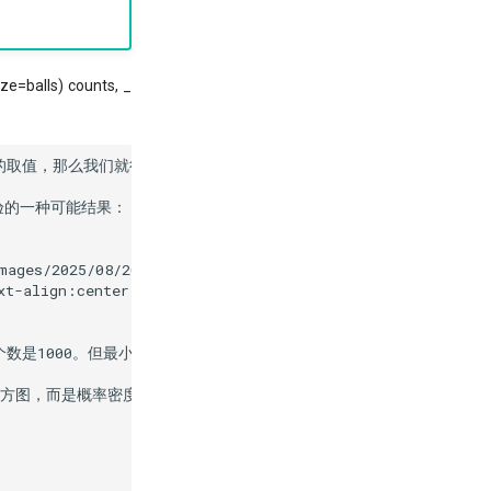
ze=balls) counts, _
值，那么我们就得到了一个离散型的随机变量。在图2中，它的取值区间是[
的一种可能结果：

ages/2025/08/20250807160423.png'>

;text-align:center;color:grey'>图3 频率/随机变量图</span>

个数是1000。但最小值与最大值并不是0和1000，这是因为我们试验的
方图，而是概率密度/随机变量图。我们用来绘制这张图的代码是：
