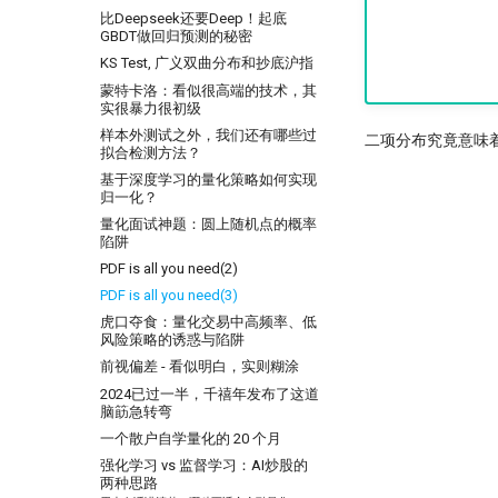
比Deepseek还要Deep！起底
GBDT做回归预测的秘密
KS Test, 广义双曲分布和抄底沪指
蒙特卡洛：看似很高端的技术，其
实很暴力很初级
样本外测试之外，我们还有哪些过
二项分布究竟意味着什
拟合检测方法？
基于深度学习的量化策略如何实现
归一化？
量化面试神题：圆上随机点的概率
陷阱
PDF is all you need(2)
PDF is all you need(3)
虎口夺食：量化交易中高频率、低
风险策略的诱惑与陷阱
前视偏差 - 看似明白，实则糊涂
2024已过一半，千禧年发布了这道
脑筯急转弯
一个散户自学量化的 20 个月
强化学习 vs 监督学习：AI炒股的
两种思路