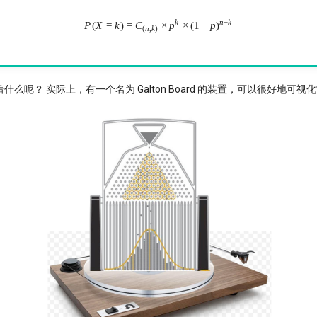
k
n
−
k
P
(
X
=
k
)
=
C
P(X=k) = C_{(n,k)} \times p^k \tim
×
p
×
(
1
−
p
)
(
n
,
k
)
么呢？ 实际上，有一个名为 Galton Board 的装置，可以很好地可视