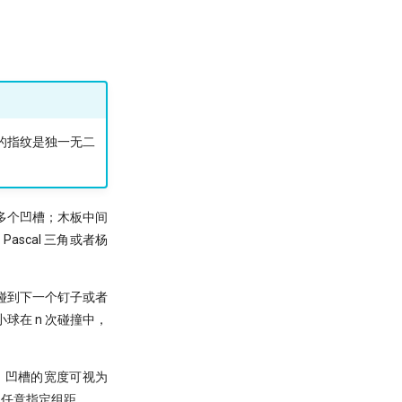
人的指纹是独一无二
多个凹槽；木板中间
scal 三角或者杨
碰到下一个钉子或者
在 n 次碰撞中，
图。凹槽的宽度可视为
以任意指定组距。