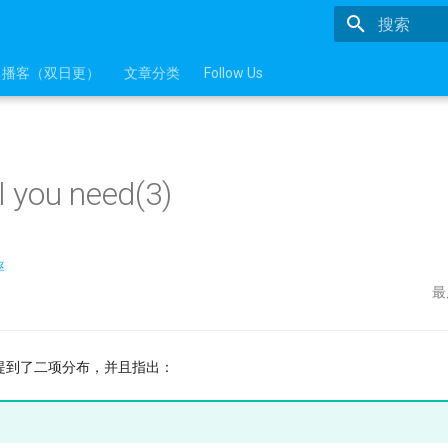
正在初始化
播客（双日更）
文章分类
Follow Us
l you need(3)
率
最
提到了二项分布，并且指出：