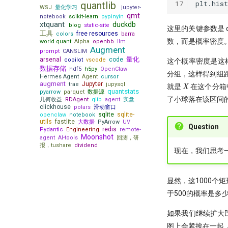
17
quantlib
7月：斜率动量因子表现回顾
WSJ
量化学习
jupyter-
龙虾流量太贵？ 我一招搞定每天
qmt
notebook
scikit-learn
pypinyin
7500万词元
左数效应 整数关口与光折射
xtquant
duckdb
blog
static-site
这里的关键参数是 de
致命的 ID -- DuckDB 中的
Sharpe 5.5!遗憾规避因子
工具
free resources
colors
barra
Returning 子句之谜
数，而是概率密度
world quant
Alpha
openbb
llm
私募量化策略大盘点-2024年初
Augment
睽违17年，ta-lib重装出发！
prompt
CANSLIM
Santa Claus Rally
量化
arsenal
code
copilot
vscode
这个概率密度是这样
量化研究员如何写一手好代码
动能反转：二阶导动量因子年化
数据存储
hdf5
h5py
OpenClaw
分组，这样得到组距
量子计算能否重构量化金融未来？
Alpha达到61%！
Hermes Agent
Agent
cursor
augment
Jupyter
X
trae
jupysql
X
就是
在这个分箱中
为了机器能学习，我标注了 2 万条
聪明钱概念策略，另一个价格行为
quantstats
pyarrow
parquet
数据源
行情数据
交易策略？
了小球落在该区间
几何收益
RDAgent
qlib
agent
实盘
clickhouse
21天驯化AI打工仔
polars
滑动窗口
改用十进制！点差如何影响策略
sqlite
sqlite-
openclaw
notebook
2026十大量化技术
21天驯化AI打工仔 - 我如何获取
时间会证明一切！抢头财（报）就
utils
fastlite
大数据
PyArrow
UV
Question
量化数据
redis
是抢头彩？！
Pydantic
Engineering
remote-
AI tools
量化新基建(三) - FastHTML：
Moonshot
agent
AI-tools
回测，研
21天驯化AI打工仔 - 开发量化交
一门三杰 一年翻十倍的男人发明了
Python 全栈开发的终极答案
报，tushare
dividend
Moonshot
除了编程，量化人还能怎么用
易系统
UO 指标
现在，我们思考
The Battle for a New Dawn
AI？
Numpy Pandas
readme
21天驯化AI打工仔 - 数据库的优
周一到周五，哪天能买股？做对了
量化新基建（四）：Pandas 3.0
Augment Remote Agent: 有了本
化
夏普22.5！
『Moonshot is all you need』
01 introduction
2026量化新基建(二) - sqlite 与
地Agent，为什么你还需要
显然，这1000个
01 - 5分钟上手极简量化回测框
21天驯化AI打工仔 - 如何存储10
WorldQuant? Word Count!
sqlite-utils
Remote Agent?
这是你的量化母语
架
亿个Symbol?
于500的概率是多
Z-score 因子的深入思考
UV & Pydantic：重塑 2026
『Moonshot is all you need』
21天驯化AI打工仔 - SQEP 的性
Python 工程化基石
新国九条下，低波动因子重要性提
02 - 用tushare玩转月线回测：复
能再优化
如果我们继续扩大
升！
权与本地缓存的秘密武器
21天驯化AI打工仔 - SQEP与
低波动因子、白马股与红利股
图上会紧挨在一起