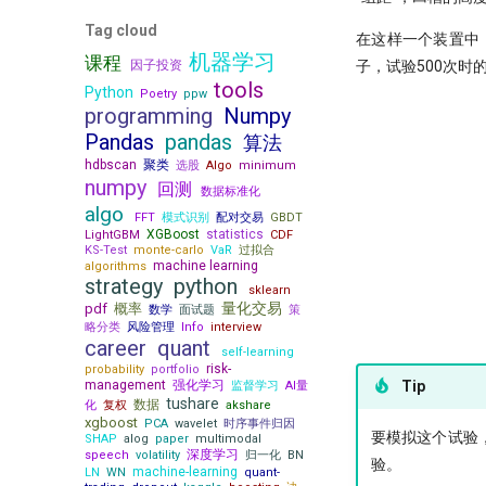
Need for speed
Python领航，附排名！
鳄鱼线，让趋势成为你的朋友
π-thon以及他的朋友们
略的量化方法
RSRS 择时指标
---
OpenBB 实战！轻松获取海外市场
Tag cloud
量子飞跃：汇丰银行债券交易可能
反抗者的崛起！Fawce 和
第42个因子:年化17.6%，15年累计
4k stars! 如何实现按拼音首字母查
在这样一个装置中
论如何白嫖论文
数据
『匡醍译研报 01』 驯龙高手，从
一个散户自学量化的 20 个月
成为华尔街未来
Quantopian 的量化之路
10倍
询证券代码？
机器学习
课程
股谚到量化因子的工程化落地
因子投资
子，试验500次时
量化金融人都在看哪些顶刊
不只是另一个量化轮子，
很多人学量化，第一步就走错了
机器的觉醒！人工智能风云激荡70
我之为我，有路可寻：量化传奇
年终特稿：这个指标我愿称之为年
10 月 24 日，庆祝码农节！Python
tools
AlphaSuite还带来了CANSLIM模型
『匡醍译研报 02』 驯龙高手，从
Python
年
Poetry
ppw
Max Dama 的非典型量化之路
度最强发现
刚刚发布了 3.13 版本
一个很强的股票智能分析系统
的提示词
股谚到量化因子的工程化落地
programming
Numpy
[0721] QuanTide Weekly
牛人太多：小市值因子之父，毕业
如果模型预测准确率超过85%，这
提速100倍！QMT复权因子高效算
聊聊 TCN：一种更清晰的时间序
Augment随手记
如何获取免费的华尔街日报的文章
Pandas
pandas
算法
论文被大佬狂怼
台印钞机应该值多少马内？
法
列解构方式
[0728] QuanTide Weekly
如何免登录重启miniqmt?
把研报『翻译』成代码，80%的工
hdbscan
聚类
Successfully starting a career in
选股
Algo
minimum
ESG策略初探-01
2024年，免费博客赚钱方案
TCN 番外：回测高胜率与实盘失
[0804] QuanTide Weekly
作都在这篇文章里讲了
Don't fly solo! 量化人如何使用AI工
numpy
quant research
回测
效，AI 模型在金融市场的客观困
数据标准化
ESG评分多空投资策略：买ESG评
给Pandas找个搭子，用SQL玩转
[0811] QuanTide Weekly
具
境
金融行业买方与卖方：利润与稳定
algo
分高的公司真的能赚钱吗？（附分
Dataframe!
FFT
模式识别
配对交易
GBDT
[0818] QuanTide Weekly
里程碑！DuckDB 发布 1.0
性的背后逻辑
层回测通用代码）
为什么我们需要因果卷积？
XGBoost
statistics
LightGBM
CDF
[0825] QuanTide Weekly
KS-Test
高效量化编程: Mask Array应用和
monte-carlo
VaR
过拟合
硕士在读，如何才能入行量化交易
当交易员用上火箭科学！波和导数
machine learning
algorithms
find_runs
检测出艾略特浪、双顶及及因子构
[0901] QuanTide Weekly
月亮和Pandas - Wes Mckinney的
strategy
python
建
sklearn
Pandas高级技巧-1
传奇故事
[0908] QuanTide Weekly
量化交易
pdf
概率
数学
面试题
策
量化交易中的遗传算法
高效量化编程: Pandas 的多级索引
找校友！起底百亿私募创始人
略分类
风险管理
Info
interview
[0915] QuanTide Weekly
量化股票投资起手式
career
quant
12个参数，48个组合，这么复杂的
追随美的指引-纪念西蒙斯
self-learning
[0922] QuanTide Weekly
指数增强之
函数怎么学？
risk-
probability
portfolio
指数成份股信息挖掘
[0929] QuanTide Weekly
management
强化学习
Tip
监督学习
AI量
200倍速！基于 HDF5 的证券数据
tushare
羊群效应及其因子化
数据
化
复权
akshare
存储
[1013] QuanTide Weekly
xgboost
PCA
wavelet
时序事件归因
后见之明！错过6个涨停之后的复
既生瑜 何生亮！ Hermes Agent究
[1020] QuanTide Weekly
要模拟这个试验，我
SHAP
alog
paper
multimodal
盘
竟怎么样？
深度学习
speech
volatility
归一化
BN
[1027] QuanTide Weekly
验。
machine-learning
球队和硬币因子
LN
WN
quant-
试过 Cursor 和 Trae 之后，我如何