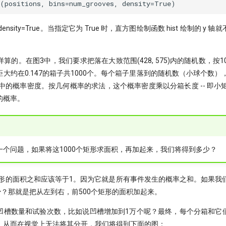
nsity=True。当指定它为 True 时，直方图绘制函数 hist 绘制的 y
。
算的。在图3中，我们要求把落在大致范围(428, 575)内的随机数，按1
大约在0.147的箱子共1000个。每个箱子里落到的随机数（小球个数）
的概率密度。按几何概率的求法，这个概率密度乘以分箱长度 -- 即小矩形
的概率。
一个问题，如果将这1000个矩形求面积，再加起来，我们将得到多少？
矩形的面积之和应该等于1。因为它就是所有事件发生的概率之和。如果我们
少？那就是把从左到右，前500个矩形的面积加起来。
凹槽数量和试验次数，比如说凹槽增加到1万个呢？最终，每个分箱和它
，从而在视觉上无法将其分开，我们将得到下面的图：