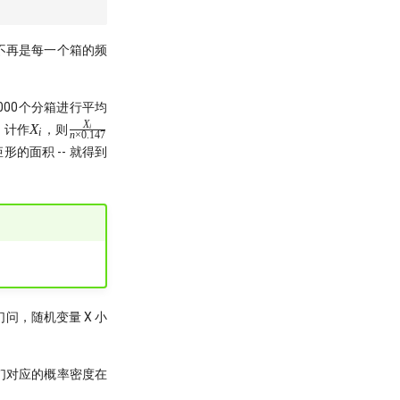
 轴就不再是每一个箱的频
000个分箱进行平均
X
X_i
\frac{X_i}
X
i
，计作
，则
i
n
×
0.147
{n \times
的面积 -- 就得到
0.147}
问，随机变量 X 小
们对应的概率密度在