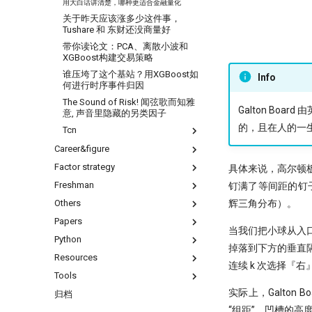
用大白话讲清楚，哪种更适合金融量化
关于昨天应该涨多少这件事，
Tushare 和 东财还没商量好
带你读论文：PCA、离散小波和
XGBoost构建交易策略
谁压垮了这个基站？用XGBoost如
Info
何进行时序事件归因
The Sound of Risk! 闻弦歌而知雅
Galton B
意, 声音里隐藏的另类因子
的，且在人的一
Tcn
Career&figure
60天，怎么搭起自己的量化学习
框架
Factor strategy
不小心杀入了量化赛道，现在该怎
具体来说，高尔顿
Dropout：给温室里的AI断水断
么办？
Freshman
1赔10！中证1000应该这样抄底
钉满了等间距的钉子
粮，它才能在实盘中活下来
没能上热搜，但卡尼曼值得我们纪
交割日魔咒？
辉三角分布）。
Others
问薪无愧！
量化模型中的 BN、LN 与 WN：
念
自学量化大纲有这75页就够了
为什么照搬计算机视觉的经验会
7因子模型，除了规模、市场、动
Papers
全球Windows机器蓝屏，作为量化
在量化交易中，掌握
失效？
量和价值，还有哪些？
当我们把小球从入
人，我的检讨来了
ARMA/GARCH 的重要性？
Python
『译研报03』Z变换改造均线，一
Kaggle 表格赛里，XGBoost 为
ESG投资策略
掉落到下方的垂直
DeepSeek只是挖了个坑，还不是
Datathon-我的Citadel量化岗之
个12年前的策略为何仍能跑赢大
什么总有竞争力？
Resources
只廖廖数行，但很惊艳的代码
掘墓人，但中初级程序员是爬不出
路！附历年比赛资料
盘？
不能求二阶导的metrics
连续 k 次选择『
如何设计一个能活过黄金黑天鹅
来了
不是好的objective
为什么量化人应该使用duckdb？
Tools
一些和颜色相关的网站
金融/计量专业，硕士论文怎么确
『译研报04』 年化25%的策略到底
的策略
当我在星巴克连上家里的服务器，
定研究课题？
有没有翻车？
基于 XGBoost 的组合策略基本框
Jupyter Notebook中如何设置环境
实际上，Galto
Barra风险模型构建完全指南
归档
你可能不知道的8个IPython技巧
残差连接：深度学习成功的关键
IPV6，你是值得的
架
变量？
高薪金领都用啥编程语言？SQL、
Kronos
“组距”，凹槽的高
来自世坤！寻找Alpha 构建交易策
技术
get esg grade by akshare