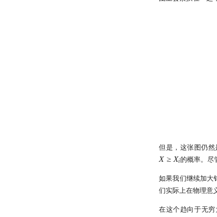
涨时重势，跌时重质，
symbol编码性能测试
在这一刻抄底，胜率高达95%
Moonshot首测股息率因子给出
21天驯化AI打工仔 - 日线数据的
结论
不看懂这篇文章，不要在量化中使
定时获取
用市盈率！
研报复现之如何正确筛选『连续
21天驯化AI打工仔 - 日线数据的
两年分红』股票（附代码）
打新不中，买新当如何？lightgbm
定时获取（2）
打新模型如何构建？
Moonshot is all you need - 红利
21 天驯化 AI 打工仔: QMT 实时
策略完结篇
拯救CCI！因子纯化后，证实CCI确
分笔数据订阅系统与多 Client 问
实是超有效的技术指标！
题
暴力美学！洗盘模式如何检测？
21 天驯化 AI 打工仔:系统逻辑优
化与分钟线数据合成
强化学习模型能否自我演化出交易
智慧？
洛书投资：先验性因子与波动率等
权
终极猜想！底蓓离的成因分析
Political Alpha，跟着国会山股神
但是，这张图仍然
去炒股
X
≥
X
的概率。尽
Ifind25
i
你在同花顺上的每一次点击，都
如果我们继续加大
被做成了做空信号
们实际上在物理意
在这个趋向于无穷大