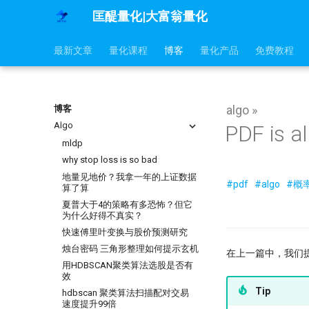
匡醍量化|大富翁量化
最新文章
量化课程
博客
量化产品
免费教程
algo »
博客
Algo
PDF is al
mldp
why stop loss is so bad
地量见地价？我拿一年的上证数据
#pdf
#algo
#概
算了算
夏普大于4的策略有多恐怖？但它
为什么好得不真实？
快速傅里叶变换与股价预测研究
烛台密码 三角形整理如何提示玄机
在上一篇中，我们
用HDBSCAN聚类算法选股是否有
效
Tip
hdbscan 聚类算法扫描配对交易
速度提升99倍