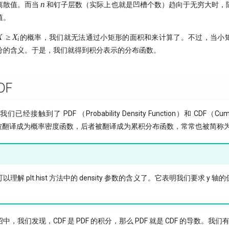
n
n
离散值。而当
和钉子层数（实际上也就是凹槽个数）趋向于无穷大时，
值。
X
X
≥
X
的概率，我们就无法通过小矩形的面积和来计算了。不过，当小
i
\ge
分的含义。于是，我们就得到积分表示的分布函数。
X_i
DF
触到了 PDF （Probability Density Function）和 CDF（Cumulativ
。前者被翻译成为概率密度函数，后者被翻译成为累积分布函数，常常也被简称
理解 plt.hist 方法中的 density 参数的含义了。它表明我们要求 y 
，我们发现，CDF 是 PDF 的积分，那么 PDF 就是 CDF 的导数。我