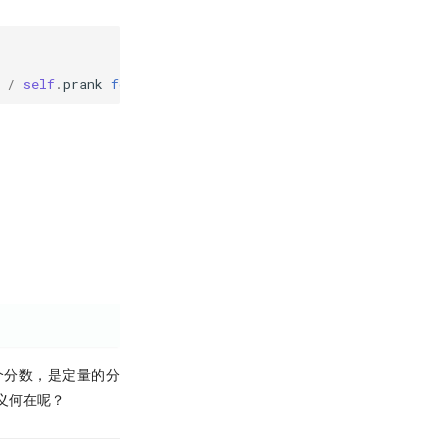
/
self
.
prank
for
i
in
range
(
len
(
roc
))])
*
100
, 2) + PercentRank(20)] / 3
一个分数，是定量的分
意义何在呢？