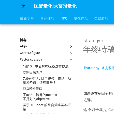
匡醍量化|大富翁量化
最新文章
量化课程
博客
量化产品
免费教程
strategy »
博客
Algo
年终特
Career&figure
mldp
why stop loss is so bad
Factor strategy
不小心杀入了量化赛道，现在该怎
么办？
地量见地价？我拿一年的上证数据
1赔10！中证1000应该这样抄底
#strategy
#技术
算了算
没能上热搜，但卡尼曼值得我们纪
交割日魔咒？
念
夏普大于4的策略有多恐怖？但它
7因子模型，除了规模、市场、动
为什么好得不真实？
在量化交易中，掌握
量和价值，还有哪些？
ARMA/GARCH 的重要性？
快速傅里叶变换与股价预测研究
ESG投资策略
Datathon-我的Citadel量化岗之
烛台密码 三角形整理如何提示玄机
如果说在多因子时
路！附历年比赛资料
不能求二阶导的metrics
用HDBSCAN聚类算法选股是否有
不是好的objective
之选。
金融/计量专业，硕士论文怎么确
效
定研究课题？
基于 XGBoost 的组合策略基本框
hdbscan 聚类算法扫描配对交易
架
这个因子就是 Conn
高薪金领都用啥编程语言？SQL、
速度提升99倍