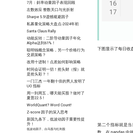
16
7月：斜率动量因子表现回顾
---
左数效应 整数关口与光折射
17
一个散户自学量化的 20 个月
Sharpe 5.5!遗憾规避因子
很多人学量化，第一步就走错了
私募量化策略大盘点-2024年初
一个很强的股票智能分析系统
Santa Claus Rally
聊聊 TCN：一种更清晰的时间序
动能反转：二阶导动量因子年化
列解构方式
Alpha达到61%！
TCN 番外：回测高胜率与实盘失
下图显示了每日收盘价
聪明钱概念策略，另一个价格行为
效，AI 模型在金融市场的客观困
交易策略？
境
改用十进制！点差如何影响策略
为什么我们需要因果卷积？
时间会证明一切！抢头财（报）就
是抢头彩？！
一门三杰 一年翻十倍的男人发明了
UO 指标
周一到周五，哪天能买股？做对了
夏普22.5！
WorldQuant? Word Count!
Z-score 因子的深入思考
新国九条下，低波动因子重要性提
升！
第二个指标就是当日
低波动因子、白马股与红利股
数，在 pandas