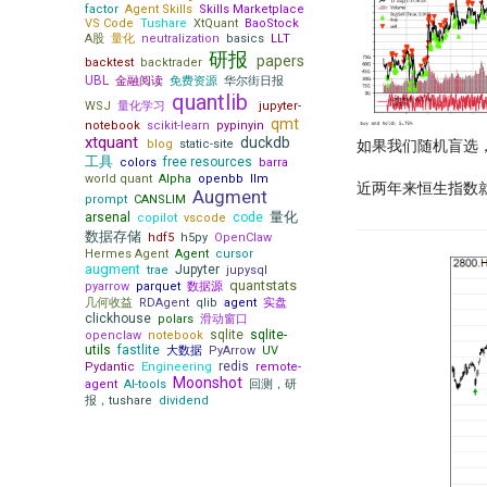
factor
Agent Skills
Skills Marketplace
all!
VS Code
Tushare
XtQuant
BaoStock
A股
量化
neutralization
basics
LLT
QMT/XtQuant 之开发环境篇
研报
papers
backtest
backtrader
前后复权都不对，动态复权又太
UBL
金融阅读
免费资源
华尔街日报
贵！一文揭示策略失败的根本原因
quantlib
WSJ
量化学习
jupyter-
龙虾流量太贵？ 我一招搞定每天
qmt
notebook
scikit-learn
pypinyin
7500万词元
xtquant
duckdb
如果我们随机盲选，选
blog
static-site
致命的 ID -- DuckDB 中的
工具
free resources
colors
barra
Returning 子句之谜
world quant
Alpha
openbb
llm
近两年来恒生指数
Augment
睽违17年，ta-lib重装出发！
prompt
CANSLIM
量化
arsenal
code
copilot
vscode
量化研究员如何写一手好代码
数据存储
hdf5
h5py
OpenClaw
量子计算能否重构量化金融未来？
Hermes Agent
Agent
cursor
augment
Jupyter
trae
jupysql
为了机器能学习，我标注了 2 万条
quantstats
pyarrow
parquet
数据源
行情数据
几何收益
RDAgent
qlib
agent
实盘
clickhouse
21天驯化AI打工仔
polars
滑动窗口
sqlite
sqlite-
openclaw
notebook
2026十大量化技术
21天驯化AI打工仔 - 我如何获取
utils
fastlite
大数据
PyArrow
UV
量化数据
redis
Pydantic
Engineering
remote-
AI tools
量化新基建(三) - FastHTML：
Moonshot
agent
AI-tools
回测，研
21天驯化AI打工仔 - 开发量化交
Python 全栈开发的终极答案
报，tushare
dividend
Moonshot
除了编程，量化人还能怎么用
易系统
The Battle for a New Dawn
AI？
Numpy Pandas
readme
21天驯化AI打工仔 - 数据库的优
量化新基建（四）：Pandas 3.0
Augment Remote Agent: 有了本
化
『Moonshot is all you need』
01 introduction
2026量化新基建(二) - sqlite 与
地Agent，为什么你还需要
01 - 5分钟上手极简量化回测框
21天驯化AI打工仔 - 如何存储10
sqlite-utils
Remote Agent?