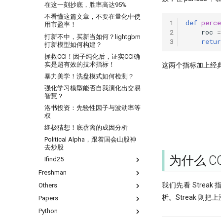
在这一刻抄底，胜率高达95%
不看懂这篇文章，不要在量化中使
1
def
perce
用市盈率！
2
roc
=
打新不中，买新当如何？lightgbm
3
retur
打新模型如何构建？
拯救CCI！因子纯化后，证实CCI确
实是超有效的技术指标！
这两个指标加上经典 RS
暴力美学！洗盘模式如何检测？
强化学习模型能否自我演化出交易
智慧？
洛书投资：先验性因子与波动率等
权
终极猜想！底蓓离的成因分析
Political Alpha，跟着国会山股神
去炒股
为什么 CO
Ifind25
Freshman
你在同花顺上的每一次点击，都
被做成了做空信号
我们先看 Stre
Others
问薪无愧！
自学量化大纲有这75页就够了
析。Streak 
Papers
全球Windows机器蓝屏，作为量化
人，我的检讨来了
Python
『译研报03』Z变换改造均线，一
DeepSeek只是挖了个坑，还不是
个12年前的策略为何仍能跑赢大