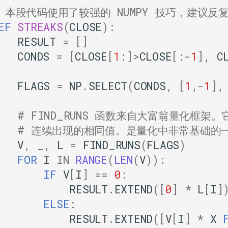
# 本段代码使用了较强的 NUMPY 技巧，建议反
EF
STREAKS
(
CLOSE
):
RESULT
=
[]
CONDS
=
[
CLOSE
[
1
:]
>
CLOSE
[:
-
1
],
C
FLAGS
=
NP
.
SELECT
(
CONDS
,
[
1
,
-
1
],
# FIND_RUNS 函数来自大富翁量化框架
# 连续出现的相同值。是量化中非常基础的
V
,
_
,
L
=
FIND_RUNS
(
FLAGS
)
FOR
I
IN
RANGE
(
LEN
(
V
)):
IF
V
[
I
]
==
0
:
RESULT
.
EXTEND
([
0
]
*
L
[
I
]
ELSE
:
RESULT
.
EXTEND
([
V
[
I
]
*
X