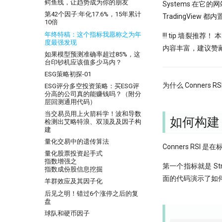
Python领航，附排名！
鳄鱼线，让趋势成为你的朋友
Systems 在它
比Deepseek还要Deep！起底
反抗者的崛起！Fawce 和
第42个因子:年化17.6%，15年累计
TradingView 
GBDT做回归预测的秘密
Quantopian 的量化之路
10倍
KS Test, 广义双曲分布和抄底沪指
我之为我，有路可寻：量化传奇
年终特稿：这个指标我愿称之为年
!!! tip 墙裂
蒙特卡洛：看似很高端的技术，其
Max Dama 的非典型量化之路
度最强发现
内容丰富，建议赞
实很暴力很初级
牛人太多：小市值因子之父，毕业
如果模型预测准确率超过85%，这
样本外测试之外，我们还有哪些过
论文被大佬狂怼
台印钞机应该值多少马内？
拟合检测方法？
Successfully starting a career in
ESG策略初探-01
基于深度学习的量化策略如何实现
quant research
为什么 Conne
ESG评分多空投资策略：买ESG评
归一化？
金融行业买方与卖方：利润与稳定
分高的公司真的能赚钱吗？（附分
量化面试神题：圆上随机点的概率
性的背后逻辑
层回测通用代码）
陷阱
硕士在读，如何才能入行量化交易
当交易员用上火箭科学！波和导数
如何构建 C
PDF is all you need(2)
检测出艾略特浪、双顶及及因子构
月亮和Pandas - Wes Mckinney的
建
PDF is all you need(3)
传奇故事
量化交易中的遗传算法
虎口夺食：量化交易中高频率、低
找校友！起底百亿私募创始人
Conners RSI
风险策略的诱惑与陷阱
量化股票投资起手式
追随美的指引-纪念西蒙斯
指数增强之
前视偏差 - 看似明白，实则糊涂
第一个指标就是 S
指数成份股信息挖掘
2024已过一半，千禧年发布了这道
面的代码演示了如何计
羊群效应及其因子化
脑筯急转弯
后见之明！错过6个涨停之后的复
一个散户自学量化的 20 个月
盘
强化学习 vs 监督学习：AI炒股的
球队和硬币因子
两种思路