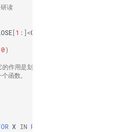
复研读
LOSE
[
1
:]
<
CLOSE
[:
-
1
]]
0
)
。它的作用是划分数组中
一个函数。
)
FOR
X
IN
RANGE
(
1
,
(
L
[
I
]
+
1
))])