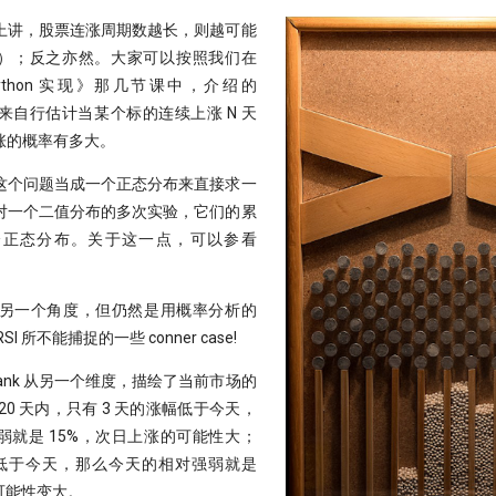
上讲，股票连涨周期数越长，则越可能
）；反之亦然。大家可以按照我们在
ython 实现》那几节课中，介绍的
法，来自行估计当某个标的连续上涨 N 天
涨的概率有多大。
这个问题当成一个正态分布来直接求一
对一个二值分布的多次实验，它们的累
个正态分布。关于这一点，可以参看
 是从另一个角度，但仍然是用概率分析的
 所不能捕捉的一些 conner case!
tRank 从另一个维度，描绘了当前市场的
20 天内，只有 3 天的涨幅低于今天，
弱就是 15%，次日上涨的可能性大；
涨幅低于今天，那么今天的相对强弱就是
可能性变大。