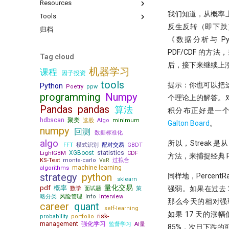
Resources
只廖廖数行，但很惊艳的代码
掘墓人，但中初级程序员是爬不出
盘？
来了
我们知道，从概率
为什么量化人应该使用duckdb？
Tools
一些和颜色相关的网站
『译研报04』 年化25%的策略到底
当我在星巴克连上家里的服务器，
有没有翻车？
反生反转（即下跌
Jupyter Notebook中如何设置环境
Barra风险模型构建完全指南
归档
你可能不知道的8个IPython技巧
IPV6，你是值得的
变量？
Kronos
《数据分析与 P
来自世坤！寻找Alpha 构建交易策
get esg grade by akshare
Need for speed
π-thon以及他的朋友们
略的量化方法
RSRS 择时指标
PDF/CDF 的方
OpenBB 实战！轻松获取海外市场
Tag cloud
量子飞跃：汇丰银行债券交易可能
4k stars! 如何实现按拼音首字母查
论如何白嫖论文
数据
『匡醍译研报 01』 驯龙高手，从
后，接下来继续上
成为华尔街未来
询证券代码？
机器学习
课程
股谚到量化因子的工程化落地
因子投资
量化金融人都在看哪些顶刊
不只是另一个量化轮子，
机器的觉醒！人工智能风云激荡70
10 月 24 日，庆祝码农节！Python
tools
AlphaSuite还带来了CANSLIM模型
『匡醍译研报 02』 驯龙高手，从
提示：你也可以把
Python
年
Poetry
ppw
刚刚发布了 3.13 版本
的提示词
股谚到量化因子的工程化落地
programming
Numpy
个理论上的解答。
[0721] QuanTide Weekly
提速100倍！QMT复权因子高效算
Augment随手记
如何获取免费的华尔街日报的文章
Pandas
pandas
算法
法
积分布正好是一
[0728] QuanTide Weekly
如何免登录重启miniqmt?
把研报『翻译』成代码，80%的工
hdbscan
聚类
选股
Algo
minimum
2024年，免费博客赚钱方案
Galton Board
。
[0804] QuanTide Weekly
作都在这篇文章里讲了
Don't fly solo! 量化人如何使用AI工
numpy
回测
数据标准化
给Pandas找个搭子，用SQL玩转
[0811] QuanTide Weekly
具
algo
Dataframe!
所以，Streak
FFT
模式识别
配对交易
GBDT
[0818] QuanTide Weekly
里程碑！DuckDB 发布 1.0
XGBoost
statistics
LightGBM
CDF
方法，来捕捉经典 RSI
[0825] QuanTide Weekly
KS-Test
高效量化编程: Mask Array应用和
monte-carlo
VaR
过拟合
machine learning
algorithms
find_runs
[0901] QuanTide Weekly
strategy
python
同样地，Percen
sklearn
Pandas高级技巧-1
[0908] QuanTide Weekly
量化交易
pdf
概率
强弱。如果在过去 
数学
面试题
策
高效量化编程: Pandas 的多级索引
略分类
风险管理
Info
interview
[0915] QuanTide Weekly
那么今天的相对强
career
quant
12个参数，48个组合，这么复杂的
self-learning
[0922] QuanTide Weekly
如果 17 天的
函数怎么学？
risk-
probability
portfolio
[0929] QuanTide Weekly
management
强化学习
监督学习
AI量
200倍速！基于 HDF5 的证券数据
85%，次日下跌的