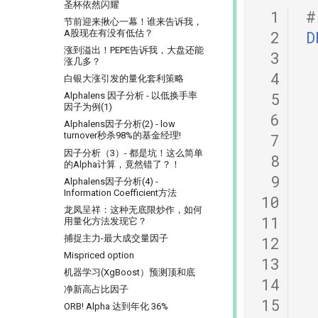
用大白话讲清楚，哪种更适合金融量化
圣杯依然闪耀
 1
关于昨天应该涨多少这件事，
节前迎来揪心一幕！谁来告诉我，
Tushare 和 东财还没商量好
A股现在有没有低估？
 2
D
带你读论文：PCA、离散小波和
涨到溢出！PEPE告诉我，大盘还能
 3
XGBoost构建交易策略
涨几多？
 4
谁压垮了这个基站？用XGBoost如
白银大涨引发的量化套利策略
何进行时序事件归因
 5
Alphalens 因子分析 - 以低换手率
The Sound of Risk! 闻弦歌而知雅
因子为例(1)
意, 声音里隐藏的另类因子
 6
Alphalens因子分析(2) - low
Tcn
turnover秒杀98%的基金经理!
 7
60天，怎么搭起自己的量化学习
因子分析（3）- 都是坑！这么简单
 8
框架
的Alpha计算，竟然错了？！
 9
Dropout：给温室里的AI断水断
Alphalens因子分析(4) -
粮，它才能在实盘中活下来
Information Coefficient方法
10
量化模型中的 BN、LN 与 WN：
龙凤呈祥：这种无底限炒作，如何
11
为什么照搬计算机视觉的经验会
用量化方法发现它？
失效？
捕捉主力-最大成交量因子
12
Kaggle 表格赛里，XGBoost 为
Mispriced option
什么总有竞争力？
13
机器学习(XgBoost）预测顶和底
如何设计一个能活过黄金黑天鹅
14
的策略
净新高占比因子
15
残差连接：深度学习成功的关键
ORB! Alpha 达到年化 36%
技术