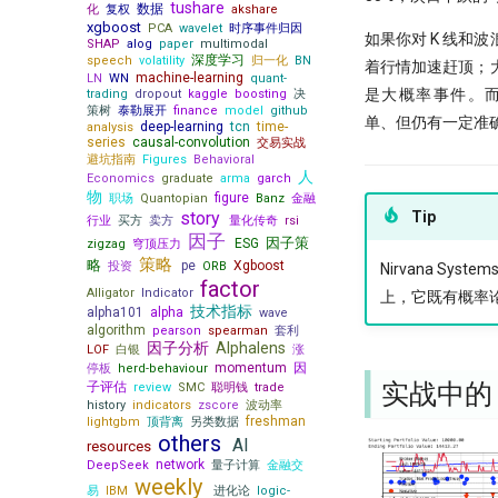
tushare
数据
化
复权
akshare
存储
[1013] QuanTide Weekly
xgboost
PCA
wavelet
时序事件归因
如果你对 K 线和
既生瑜 何生亮！ Hermes Agent究
[1020] QuanTide Weekly
SHAP
alog
paper
multimodal
竟怎么样？
深度学习
speech
volatility
归一化
BN
着行情加速赶顶；
[1027] QuanTide Weekly
machine-learning
LN
WN
quant-
试过 Cursor 和 Trae 之后，我如何
[1103] QuanTide Weekly
是大概率事件。而 P
trading
dropout
kaggle
boosting
决
用 Augment 完成了一个复杂项目
策树
泰勒展开
finance
model
github
普校逆袭天花板 进化论王一平：有
单、但仍有一定准
deep-learning
tcn
time-
量化人如何用好Jupyter环境？
analysis
逻辑的量化
series
causal-convolution
交易实战
（一）
避坑指南
Figures
Behavioral
做能调教AI的赛博老技师，量化人
量化人如何用好 Jupyter？（二）
人
Economics
graduate
arma
garch
也该开始装Skills了
物
figure
职场
Quantopian
Banz
金融
Pandas连续涨停统计
量化投资黑话：深度解析“因子”及
Tip
story
行业
买方
卖方
量化传奇
rsi
存了50TB！pyarrow + parquet
其核心逻辑
因子
因子策
ESG
zigzag
穹顶压力
xtquant 中的板块数据
策略
略
pe
Xgboost
投资
ORB
Nirvana Sy
量化数据免费方案之 QMT
factor
Alligator
Indicator
上，它既有概率
算收益，用算术平均好还是几何平
技术指标
alpha101
alpha
wave
均好?
algorithm
pearson
spearman
套利
因子分析
Alphalens
LOF
白银
涨
原作者失联8个月，我们接手维护
momentum
因
后他突然回来了
停板
herd-behaviour
实战中的 C
子评估
review
SMC
聪明钱
trade
Quantstats Reloaded
history
indicators
zscore
波动率
freshman
lightgbm
微软 RD-Agent：量化人的 AI 研发
顶背离
另类数据
others
搭档
AI
resources
network
DeepSeek
量子计算
金融交
量化实盘接口
weekly
易
IBM
进化论
logic-
ClickHouse: One table to rule them