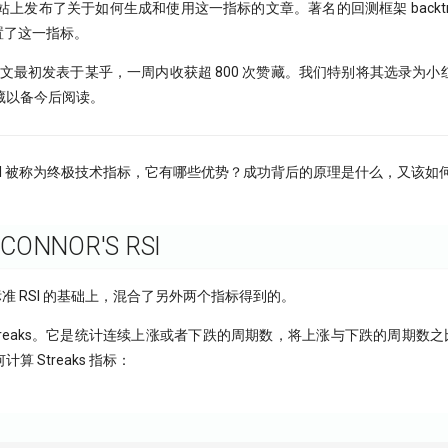
的网站上发布了关于如何生成和使用这一指标的文章。著名的回测框架 backtr
都内置了这一指标。
推荐！ 本文最初发表于某乎，一周内收获超 800 次赞藏。我们特别将其选录
藏以备今后阅读。
rs RSI 被称为终极技术指标，它有哪些优势？成功背后的原理是什么，又该
ONNOR'S RSI
 是在标准 RSI 的基础上，混合了另外两个指标得到的。
treaks。它是统计连续上涨或者下跌的周期数，将上涨与下跌的周期数之比
算 Streaks 指标：