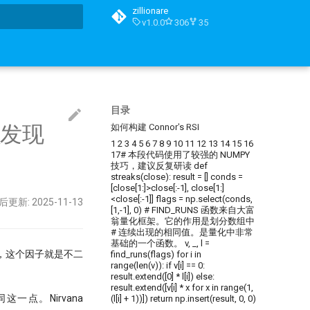
zillionare
v1.0.0
306
35
搜索引擎
目录
强发现
如何构建 Connor's RSI
1 2 3 4 5 6 7 8 9 10 11 12 13 14 15 16
17# 本段代码使用了较强的 NUMPY
技巧，建议反复研读 def
streaks(close): result = [] conds =
[close[1:]>close[:-1], close[1:]
<close[:-1]] flags = np.select(conds,
后更新: 2025-11-13
[1,-1], 0) # FIND_RUNS 函数来自大富
翁量化框架。它的作用是划分数组中
# 连续出现的相同值。是量化中非常
基础的一个函数。 v, _, l =
，这个因子就是不二
find_runs(flags) for i in
range(len(v)): if v[i] == 0:
result.extend([0] * l[i]) else:
result.extend([v[i] * x for x in range(1,
同这一点。Nirvana
(l[i] + 1))]) return np.insert(result, 0, 0)