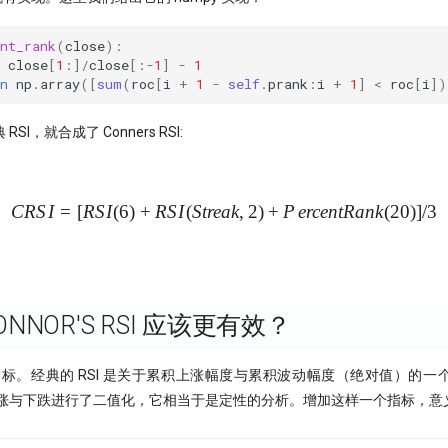
nt_rank
(
close
):
close
[
1
:]
/
close
[:
-
1
]
-
1
n
np
.
array
([
sum
(
roc
[
i
+
1
-
self
.
prank
:
i
+
1
]
<
roc
[
i
])
I，就合成了 Conners RSI:
CRS
I
=
[
RS
I
(
6
)
+
RS
I
(
St
re
ak
CRSI = [RSI(6) + RSI(Streak
,
2
)
+
P
erce
n
tR
ank
(
20
)]
/3
NNOR'S RSI 应该更有效？
ak 指标。经典的 RSI 是关于累积上涨幅度与累积波动幅度（绝对值）的
则把上涨与下跌进行了二值化，它相当于是定性的分析。增加这样一个指标，