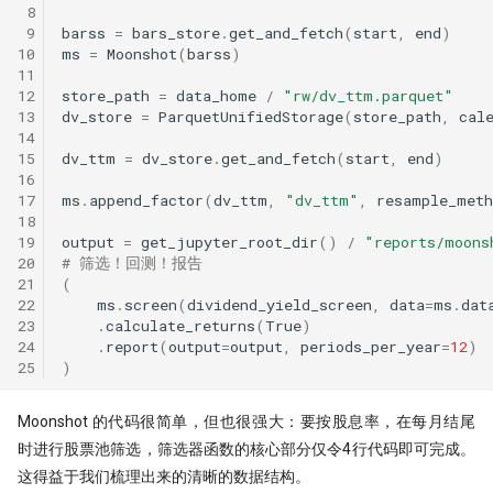
 8
 9
barss
=
bars_store
.
get_and_fetch
(
start
,
end
)
10
ms
=
Moonshot
(
barss
)
11
12
store_path
=
data_home
/
"rw/dv_ttm.parquet"
13
dv_store
=
ParquetUnifiedStorage
(
store_path
,
cal
14
15
dv_ttm
=
dv_store
.
get_and_fetch
(
start
,
end
)
16
17
ms
.
append_factor
(
dv_ttm
,
"dv_ttm"
,
resample_meth
18
19
output
=
get_jupyter_root_dir
()
/
"reports/moons
20
# 筛选！回测！报告
21
(
22
ms
.
screen
(
dividend_yield_screen
,
data
=
ms
.
dat
23
.
calculate_returns
(
True
)
24
.
report
(
output
=
output
,
periods_per_year
=
12
)
25
)
Moonshot 的代码很简单，但也很强大：要按股息率，在每月结尾
时进行股票池筛选，筛选器函数的核心部分仅令4行代码即可完成。
这得益于我们梳理出来的清晰的数据结构。