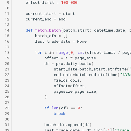
 9
offset_limit
=
100_000
10
11
current_start
=
start
12
current_end
=
end
13
14
def
fetch_batch
(
batch_start
:
datetime
.
date
,
15
batch_dfs
=
[]
16
last_trade_date
=
None
17
18
for
i
in
range
(
0
,
int
(
offset_limit
/
pag
19
offset
=
i
*
page_size
20
df
=
pro
.
daily_basic
(
21
start_date
=
batch_start
.
strftime
(
22
end_date
=
batch_end
.
strftime
(
"%Y%
23
fields
=
cols
,
24
offset
=
offset
,
25
pagesize
=
page_size
,
26
)
27
28
if
len
(
df
)
==
0
:
29
break
30
31
batch_dfs
.
append
(
df
)
32
last_trade_date
=
df
.
iloc
[
-
1
][
"trade