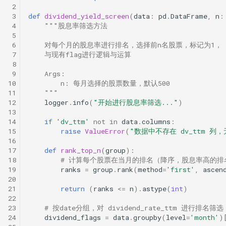
 2
时间会证明一切！抢头财（报）就是
 3
def
dividend_yield_screen
(
data
:
pd
.
DataFrame
,
n
:
抢头彩？！
 4
"""股息率筛选方法
 5
一门三杰 一年翻十倍的男人发明了
 6
    对每个月的股息率进行排名，选择前n名股票，标记为1，
UO 指标
 7
    与现有flag进行逻辑与运算
 8
周一到周五，哪天能买股？做对了夏
 9
    Args:
普22.5！
10
        n: 每月选择的股票数量，默认500
11
    """
12
logger
.
info
(
"开始进行股息率筛选..."
)
WorldQuant? Word Count!
13
14
if
'dv_ttm'
not
in
data
.
columns
:
Z-score 因子的深入思考
15
raise
ValueError
(
"数据中不存在 dv_ttm 列
16
新国九条下，低波动因子重要性提
17
def
rank_top_n
(
group
):
升！
18
# 计算每个股票在当月的排名（降序，股息率高的排
低波动因子、白马股与红利股
19
ranks
=
group
.
rank
(
method
=
'first'
,
ascen
20
21
return
(
ranks
<=
n
)
.
astype
(
int
)
在这一刻抄底，胜率高达95%
22
23
# 按date分组，对 dividend_rate_ttm 进行排名筛选
不看懂这篇文章，不要在量化中使用
24
dividend_flags
=
data
.
groupby
(
level
=
'month'
)
市盈率！