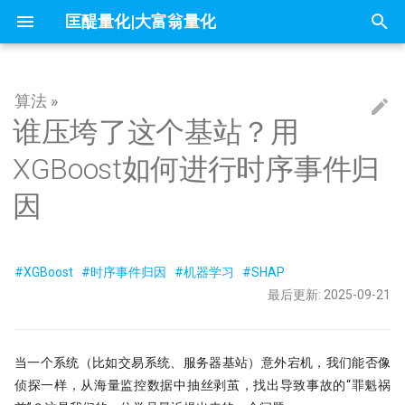
匡醍量化|大富翁量化
正
在
算法 »
因子投资与机器学习策略
定义问题：让XGBoost看懂时间
60天，怎么搭起自己的量化学习框架
不小心杀入了量化赛道，现在该怎么
1赔10！中证1000应该这样抄底
问薪无愧！
全球Windows机器蓝屏，作为量化
『译研报03』Z变换改造均线，一个
只廖廖数行，但很惊艳的代码
一些和颜色相关的网站
你可能不知道的8个IPython技巧
大富翁安装指南
Python高效编程实践指南
Follow Us
简介
简介
简介
你在同花顺上的每一次点击，都
21天驯化AI打工仔 - 我如何获取
量化新基建(三) - FastHTML：Pyt
除了编程，量化人还能怎么用AI
readme
01 introduction
01 为什么要学 Python
01 - 这是你的量化母语
Dash-用Python也能做网页
谁压垮了这个基站？用
初
办？
自学量化大纲有这75页就够了
人，我的检讨来了
12年前的策略为何仍能跑赢大盘？
成了做空信号
数据
全栈开发的终极答案
始
XGBoost如何进行时序事件归
训练：请XGBoost出马
Dropout：给温室里的AI断水断粮，
交割日魔咒？
为什么量化人应该使用duckdb？
Barra风险模型构建完全指南
get esg grade by akshare
大富翁数据维护
课程大纲
课程大纲
课程大纲
Augment Remote Agent: 有了本
『Moonshot is all you need』 01 
02 编程开发环境
02 - Numpy核心语法[1]
量化策略中如何进行缩放和归一
量化二十四课
量化人的 numpy&pandas
它才能在实盘中活下来
没能上热搜，但卡尼曼值得我们纪念
DeepSeek只是挖了个坑，还不是掘
『译研报04』 年化25%的策略到底有
21天驯化AI打工仔 - 开发量化交
The Battle for a New Dawn
Agent，为什么你还需要Remote
分钟上手极简量化回测框架
化
墓人，但中初级程序员是爬不出来了
没有翻车？
统
量化新基建（四）：Pandas 3.0
Agent?
因
归因分析：全局与局部
7因子模型，除了规模、市场、动量
Jupyter Notebook中如何设置环境变
来自世坤！寻找Alpha 构建交易策略
OpenBB 实战！轻松获取海外市场数
常见问题
课程预览
FAQ
03 构建 Python 虚拟环境
03 - Numpy处理表格数据
matplotlib的布局问题（1）
量化中的Numpy和Pandas
数据可视化
量化模型中的 BN、LN 与 WN：为什
在量化交易中，掌握ARMA/GARCH
和价值，还有哪些？
量？
的量化方法
据
『Moonshot is all you need』 02 
搜
么照搬计算机视觉的经验会失效？
的重要性？
当我在星巴克连上家里的服务器，
Kronos
21天驯化AI打工仔 - 数据库的优
2026量化新基建(二) - sqlite 与
用tushare玩转月线回测：复权与
实盘交易接口
全局重要性：谁是关键嫌疑人？
内容详情
04 项目布局和项目生成向导
04 - Numpy核心语法[3]
matplotlib的布局问题（2）
IPV6，你是值得的
sqlite-utils
地缓存的秘密武器
索
ESG投资策略
π-thon以及他的朋友们
论如何白嫖论文
不只是另一个量化轮子，AlphaSuite
#XGBoost
#时序事件归因
#机器学习
#SHAP
Kaggle 表格赛里，XGBoost 为什么
Datathon-我的Citadel量化岗之路！
RSRS 择时指标
还带来了CANSLIM模型的提示词
21天驯化AI打工仔 - 如何存储10
使用 SHAP 进行局部归因：重回
课程预览
05 Poetry: 项目管理的诗和远方
05 - Numpy核心语法[4]
为什么Q-Q图可用来进行统计推
引
总有竞争力？
附历年比赛资料
Need for speed
Symbol?
UV & Pydantic：重塑 2026 Pytho
涨时重势，跌时重质，Moonsho
最后更新: 2025-09-21
不能求二阶导的metrics
4k stars! 如何实现按拼音首字母查询
量化金融人都在看哪些顶刊
“案发现场”
程化基石
测股息率因子给出结论
不是好的objective
『匡醍译研报 01』 驯龙高手，从股
证券代码？
Augment随手记
擎
06 10 倍速！高效编码
06 - Numpy核心语法[5]
如何设计一个能活过黄金黑天鹅的策
金融/计量专业，硕士论文怎么确定
量子飞跃：汇丰银行债券交易可能成
谚到量化因子的工程化落地
21天驯化AI打工仔 - SQEP 的性
模型思考：XGBoost与时序的正确关
略
研究课题？
为华尔街未来
优化
研报复现之如何正确筛选『连续
系
基于 XGBoost 的组合策略基本框架
10 月 24 日，庆祝码农节！Python 刚
如何免登录重启miniqmt?
07 代码单元测试
07 - Numpy核心语法[6]
当一个系统（比如交易系统、服务器基站）意外宕机，我们能否像
分红』股票（附代码）
『匡醍译研报 02』 驯龙高手，从股
刚发布了 3.13 版本
侦探一样，从海量监控数据中抽丝剥茧，找出导致事故的“罪魁祸
残差连接：深度学习成功的关键技术
高薪金领都用啥编程语言？SQL、
机器的觉醒！人工智能风云激荡70年
谚到量化因子的工程化落地
21天驯化AI打工仔 - SQEP与symb
鳄鱼线，让趋势成为你的朋友
Don't fly solo! 量化人如何使用AI工
08 代码版本管理
08 - Numpy应用案例[1]