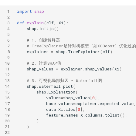
 1
import
shap
 2
 3
def
explain
(
clf
,
Xi
):
 4
shap
.
initjs
()
 5
 6
# 1. 创建解释器
 7
# TreeExplainer是针对树模型（如XGBoost）优化
 8
explainer
=
shap
.
TreeExplainer
(
clf
)
 9
10
# 2. 计算SHAP值
11
shap_values
=
explainer
.
shap_values
(
Xi
)
12
13
# 3. 可视化局部归因 - Waterfall图
14
shap
.
waterfall_plot
(
15
shap
.
Explanation
(
16
values
=
shap_values
[
0
],
17
base_values
=
explainer
.
expected_value
,
18
data
=
Xi
.
iloc
[
0
],
19
feature_names
=
X
.
columns
.
tolist
(),
20
)
21
)
22