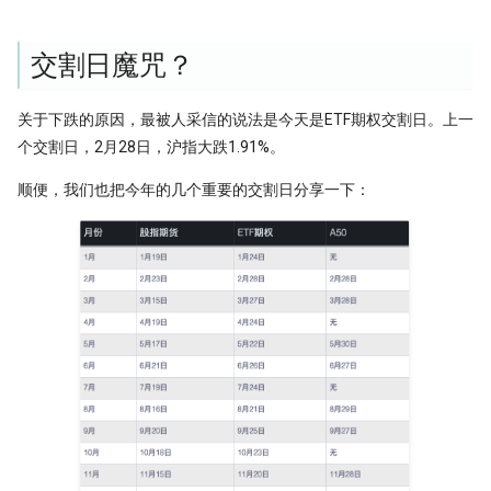
Python领航，附排名！
编码性能测试
Moonshot is all you need - 红
提速100倍！QMT复权因子高效算法
具
完结篇
[0721] QuanTide Weekly
如何获取免费的华尔街日报的文章
---
hdbscan 聚类算法扫描配对交易 速
09 持续集成
09 - Numpy应用案例[2]
反抗者的崛起！Fawce 和
21天驯化AI打工仔 - 日线数据的
度提升99倍
2024年，免费博客赚钱方案
里程碑！DuckDB 发布 1.0
交割日魔咒？
Quantopian 的量化之路
获取
[0728] QuanTide Weekly
把研报『翻译』成代码，80%的工作
一个散户自学量化的 20 个月
10 撰写技术文档
10 - Numpy应用案例[3]
都在这篇文章里讲了
比Deepseek还要Deep！起底GBDT
给Pandas找个搭子，用SQL玩转
高效量化编程: Mask Array应用和
我之为我，有路可寻：量化传奇 Max
21天驯化AI打工仔 - 日线数据的
关于下跌的原因，最被人采信的说法是今天是ETF期权交割日。上一
做回归预测的秘密
[0804] QuanTide Weekly
Dataframe!
find_runs
很多人学量化，第一步就走错了
11 发布应用
11 - Pandas核心语法[1]
Dama 的非典型量化之路
获取（2）
个交割日，2月28日，沪指大跌1.91%。
KS Test, 广义双曲分布和抄底沪指
[0811] QuanTide Weekly
Pandas高级技巧-1
一个很强的股票智能分析系统
12 - Pandas核心语法[2]
牛人太多：小市值因子之父，毕业论
21 天驯化 AI 打工仔: QMT 实时
顺便，我们也把今年的几个重要的交割日分享一下：
文被大佬狂怼
数据订阅系统与多 Client 问题
蒙特卡洛：看似很高端的技术，其实
[0818] QuanTide Weekly
高效量化编程: Pandas 的多级索引
聊聊 TCN：一种更清晰的时间序
13 - Pandas核心语法[3]
很暴力很初级
构方式
Successfully starting a career in
21 天驯化 AI 打工仔:系统逻辑优
[0825] QuanTide Weekly
12个参数，48个组合，这么复杂的函
quant research
分钟线数据合成
14 - Pandas核心语法[4]
样本外测试之外，我们还有哪些过拟
数怎么学？
TCN 番外：回测高胜率与实盘失
合检测方法？
AI 模型在金融市场的客观困境
[0901] QuanTide Weekly
金融行业买方与卖方：利润与稳定性
15 - Pandas核心语法[5]
200倍速！基于 HDF5 的证券数据存
的背后逻辑
基于深度学习的量化策略如何实现归
储
为什么我们需要因果卷积？
[0908] QuanTide Weekly
16 - Pandas核心语法[6]
一化？
硕士在读，如何才能入行量化交易
既生瑜 何生亮！ Hermes Agent究竟
[0915] QuanTide Weekly
17 - Pandas核心语法[7]
量化面试神题：圆上随机点的概率陷
怎么样？
月亮和Pandas - Wes Mckinney的传
阱
[0922] QuanTide Weekly
奇故事
18 - Pandas应用案例[1]
试过 Cursor 和 Trae 之后，我如何用