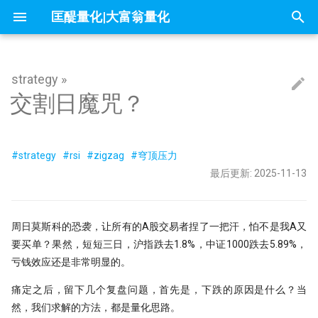
匡醍量化|大富翁量化
正
在
strategy »
因子投资与机器学习策略
mldp
不小心杀入了量化赛道，现在该怎么
交割日魔咒？
你在同花顺上的每一次点击，都被做
问薪无愧！
全球Windows机器蓝屏，作为量化
『译研报03』Z变换改造均线，一个
只廖廖数行，但很惊艳的代码
一些和颜色相关的网站
你可能不知道的8个IPython技巧
大富翁安装指南
Python高效编程实践指南
Follow Us
简介
简介
简介
60天，怎么搭起自己的量化学习
21天驯化AI打工仔 - 我如何获取
量化新基建(三) - FastHTML：Pyt
除了编程，量化人还能怎么用AI
readme
01 introduction
01 为什么要学 Python
01 - 这是你的量化母语
Dash-用Python也能做网页
交割日魔咒？
初
办？
成了做空信号
自学量化大纲有这75页就够了
人，我的检讨来了
12年前的策略为何仍能跑赢大盘？
数据
全栈开发的终极答案
始
why stop loss is so bad
大摩的预言
为什么量化人应该使用duckdb？
Barra风险模型构建完全指南
get esg grade by akshare
大富翁数据维护
课程大纲
课程大纲
课程大纲
Dropout：给温室里的AI断水断
Augment Remote Agent: 有了本
『Moonshot is all you need』 01 
02 编程开发环境
02 - Numpy核心语法[1]
量化策略中如何进行缩放和归一
量化二十四课
量化人的 numpy&pandas
没能上热搜，但卡尼曼值得我们纪念
DeepSeek只是挖了个坑，还不是掘
『译研报04』 年化25%的策略到底有
它才能在实盘中活下来
21天驯化AI打工仔 - 开发量化交
The Battle for a New Dawn
Agent，为什么你还需要Remote
分钟上手极简量化回测框架
化
墓人，但中初级程序员是爬不出来了
没有翻车？
统
量化新基建（四）：Pandas 3.0
Agent?
#strategy
#rsi
#zigzag
#穹顶压力
地量见地价？我拿一年的上证数据算
趋势分析方法
Jupyter Notebook中如何设置环境变
来自世坤！寻找Alpha 构建交易策略
OpenBB 实战！轻松获取海外市场数
常见问题
课程预览
FAQ
03 构建 Python 虚拟环境
03 - Numpy处理表格数据
matplotlib的布局问题（1）
量化中的Numpy和Pandas
数据可视化
了算
在量化交易中，掌握ARMA/GARCH
量？
的量化方法
据
量化模型中的 BN、LN 与 WN：
『Moonshot is all you need』 02 
最后更新: 2025-11-13
搜
的重要性？
当我在星巴克连上家里的服务器，
Kronos
么照搬计算机视觉的经验会失效
21天驯化AI打工仔 - 数据库的优
2026量化新基建(二) - sqlite 与
用tushare玩转月线回测：复权与
方法的有效性分析
实盘交易接口
内容详情
04 项目布局和项目生成向导
04 - Numpy核心语法[3]
matplotlib的布局问题（2）
IPV6，你是值得的
sqlite-utils
地缓存的秘密武器
索
夏普大于4的策略有多恐怖？但它为
π-thon以及他的朋友们
论如何白嫖论文
不只是另一个量化轮子，AlphaSuite
什么好得不真实？
Datathon-我的Citadel量化岗之路！
RSRS 择时指标
还带来了CANSLIM模型的提示词
Kaggle 表格赛里，XGBoost 为
21天驯化AI打工仔 - 如何存储10
资产全球配置
课程预览
05 Poetry: 项目管理的诗和远方
05 - Numpy核心语法[4]
为什么Q-Q图可用来进行统计推
引
周日莫斯科的恐袭，让所有的A股交易者捏了一把汗，怕不是我A又
附历年比赛资料
Need for speed
总有竞争力？
Symbol?
UV & Pydantic：重塑 2026 Pytho
涨时重势，跌时重质，Moonsho
4k stars! 如何实现按拼音首字母查询
量化金融人都在看哪些顶刊
程化基石
测股息率因子给出结论
要买单？果然，短短三日，沪指跌去1.8%，中证1000跌去5.89%，
快速傅里叶变换与股价预测研究
『匡醍译研报 01』 驯龙高手，从股
证券代码？
Augment随手记
擎
06 10 倍速！高效编码
06 - Numpy核心语法[5]
金融/计量专业，硕士论文怎么确定
量子飞跃：汇丰银行债券交易可能成
谚到量化因子的工程化落地
如何设计一个能活过黄金黑天鹅
21天驯化AI打工仔 - SQEP 的性
亏钱效应还是非常明显的。
研究课题？
为华尔街未来
略
优化
研报复现之如何正确筛选『连续
烛台密码 三角形整理如何提示玄机
10 月 24 日，庆祝码农节！Python 刚
如何免登录重启miniqmt?
07 代码单元测试
07 - Numpy核心语法[6]
分红』股票（附代码）
痛定之后，留下几个复盘问题，首先是，下跌的原因是什么？当
『匡醍译研报 02』 驯龙高手，从股
刚发布了 3.13 版本
高薪金领都用啥编程语言？SQL、
机器的觉醒！人工智能风云激荡70年
谚到量化因子的工程化落地
残差连接：深度学习成功的关键
21天驯化AI打工仔 - SQEP与symb
然，我们求解的方法，都是量化思路。
用HDBSCAN聚类算法选股是否有效
Don't fly solo! 量化人如何使用AI工
08 代码版本管理
08 - Numpy应用案例[1]