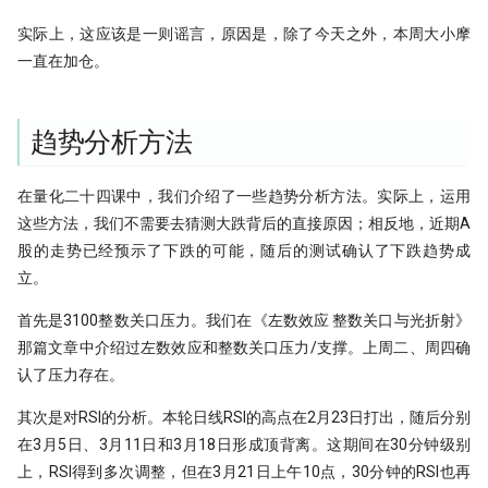
睽违17年，ta-lib重装出发！
实际上，这应该是一则谣言，原因是，除了今天之外，本周大小摩
量化研究员如何写一手好代码
一直在加仓。
量子计算能否重构量化金融未来？
趋势分析方法
为了机器能学习，我标注了 2 万条行
情数据
在量化二十四课中，我们介绍了一些趋势分析方法。实际上，运用
21天驯化AI打工仔
这些方法，我们不需要去猜测大跌背后的直接原因；相反地，近期A
股的走势已经预示了下跌的可能，随后的测试确认了下跌趋势成
2026十大量化技术
立。
首先是3100整数关口压力。我们在《左数效应 整数关口与光折射》
AI tools
那篇文章中介绍过左数效应和整数关口压力/支撑。上周二、周四确
认了压力存在。
Moonshot
其次是对RSI的分析。本轮日线RSI的高点在2月23日打出，随后分别
Numpy Pandas
在3月5日、3月11日和3月18日形成顶背离。这期间在30分钟级别
上，RSI得到多次调整，但在3月21日上午10点，30分钟的RSI也再