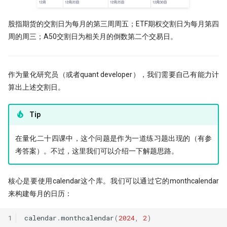
PDF is all you need(2)
Augment 完成了一个复杂项目
[0929] QuanTide Weekly
找校友！起底百亿私募创始人
19 - Pandas应用案例[2]
股指期货的交割日为每月的第三周周五；ETF期权交割日为每月第四
PDF is all you need(3)
量化人如何用好Jupyter环境？
[1013] QuanTide Weekly
追随美的指引-纪念西蒙斯
（一）
周的周三；A50交割日为相关月的倒数第二个交易日。
20 - Pandas应用案例[3]
虎口夺食：量化交易中高频率、低风
[1020] QuanTide Weekly
险策略的诱惑与陷阱
量化人如何用好 Jupyter？（二）
作为量化研究员（或者quant developer），我们需要自己有能力计
[1027] QuanTide Weekly
前视偏差 - 看似明白，实则糊涂
Pandas连续涨停统计
算出上述交割日。
[1103] QuanTide Weekly
2024已过一半，千禧年发布了这道脑
存了50TB！pyarrow + parquet
筯急转弯
Tip
普校逆袭天花板 进化论王一平：有
xtquant 中的板块数据
逻辑的量化
一个散户自学量化的 20 个月
在量化二十四课中，这个问题是作为一道练习题出现的（有参
量化数据免费方案之 QMT
考答案）。不过，这里我们可以介绍一下解题思路。
做能调教AI的赛博老技师，量化人也
强化学习 vs 监督学习：AI炒股的两
该开始装Skills了
种思路
算收益，用算术平均好还是几何平均
用大白话讲清楚，哪种更适合金融量化
好?
核心是要使用calendar这个库。我们可以通过它的monthcalendar
量化投资黑话：深度解析“因子”及其
来构建每月的日历：
核心逻辑
关于昨天应该涨多少这件事，
原作者失联8个月，我们接手维护后
Tushare 和 东财还没商量好
他突然回来了
1
calendar
.
monthcalendar
(
2024
,
2
)