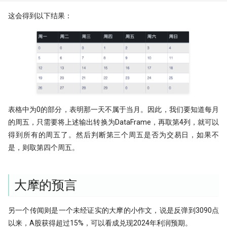
带你读论文：PCA、离散小波和
Quantstats Reloaded
XGBoost构建交易策略
这会得到以下结果：
微软 RD-Agent：量化人的 AI 研发搭
谁压垮了这个基站？用XGBoost如何
档
进行时序事件归因
量化实盘接口
The Sound of Risk! 闻弦歌而知雅意,
声音里隐藏的另类因子
ClickHouse: One table to rule them
all!
Tcn
表格中为0的部分，表明那一天不属于当月。因此，我们要知道每月
QMT/XtQuant 之开发环境篇
的周五，只需要将上述输出转换为DataFrame，再取第4列，就可以
得到所有的周五了。然后判断第三个周五是否为交易日，如果不
前后复权都不对，动态复权又太贵！
一文揭示策略失败的根本原因
是，则取第四个周五。
龙虾流量太贵？ 我一招搞定每天
7500万词元
大摩的预言
致命的 ID -- DuckDB 中的 Returning
子句之谜
另一个传闻则是一个未经证实的大摩的小作文，说是反弹到3090点
以来，A股获得超过15%，可以看成兑现2024年利润预期。