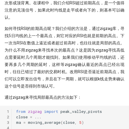
次形成顶背离。在课程中，我们介绍RSI超过前期高点，是一个值得
注意的见顶信号，如果此时均线是走平或者向下的，则基本可以确
认。
如何寻找RSI的前期高点呢？我们介绍的方法是，通过zigzag库，寻
找5日均线的上一个最高点，则它对应的RSI也就是前期的高点。下
一次当RSI在数值上逼近或者超过前高时，也往往就是局部的高点。
为什么不用zigzag来寻找本次的最高点？这是因为zigzag寻找高低
点需要延时几个周期才能找到。如果我们使用移动平均线的话，还
要再多几个周期的延时，这样等zigzag确认最近的高点已经出现
时，往往已错过了最好的交易时机。改用RSI是否逼近前期高点，我
们可以立即发出信号，并且在下一周期，就可以根据k线走势来确认
这个信号是否得到市场认可。
通过zigzag来寻找局部最高点的方法如下：
 1
from
zigzag
import
peak_valley_pivots
 2
close
=
...
 3
ma
=
moving_average
(
close
,
5
)
 4