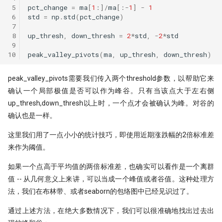
 5
pct_change
=
ma
[
1
:]
/
ma
[:
-
1
]
-
1
 6
std
=
np
.
std
(
pct_change
)
 7
 8
up_thresh
,
down_thresh
=
2
*
std
,
-
2
*
std
 9
10
peak_valley_pivots
(
ma
,
up_thresh
,
down_thresh
)
peak_valley_pivots需要我们传入两个threshold参数，以帮助它来
确认一个局部极值是否可以作为峰谷。只有当该点大于左右侧
up_thresh,down_thresh以上时，一个点才会被确认为峰。对谷的
确认也是一样。
这里我们用了一点小小的统计技巧，即使用近期涨跌幅的2倍标准差
来作为阈值。
如果一个点高于平均值的两倍标准差，也确实可以看作是一个离群
值 -- 从几何意义上来讲，可以当成一个峰值或者谷值。这种处理方
法，我们在布林带、或者seaborn的包络图中已经见识过了。
通过上述方法，在绝大多数情况下，我们可以很准确地找出过去出