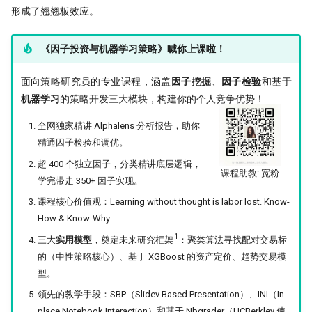
形成了翘翘板效应。
《因子投资与机器学习策略》喊你上课啦！
面向策略研究员的专业课程，涵盖
因子挖掘
、
因子检验
和基于
机器学习
的策略开发三大模块，构建你的个人竞争优势！
全网独家精讲 Alphalens 分析报告，助你
精通因子检验和调优。
超 400 个独立因子，分类精讲底层逻辑，
课程助教: 宽粉
学完带走 350+ 因子实现。
课程核心价值观：Learning without thought is labor lost. Know-
How & Know-Why.
1
三大
实用模型
，奠定未来研究框架
：聚类算法寻找配对交易标
的（中性策略核心）、基于 XGBoost 的资产定价、趋势交易模
型。
领先的教学手段：SBP（Slidev Based Presentation）、INI（In-
place Notebook Interaction）和基于 Nbgrader（UCBerkley 使