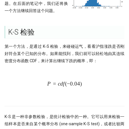
Python领航，附排名！
编码性能测试
Moonshot is all you need - 红
提速100倍！QMT复权因子高效算法
具
题。在后面的笔记中，我们还将换
完结篇
---
[0721] QuanTide Weekly
如何获取免费的华尔街日报的文章
第42个因子:年化17.6%，15年累计10
一个方法继续回答这个问题。
09 持续集成
09 - Numpy应用案例[2]
反抗者的崛起！Fawce 和
21天驯化AI打工仔 - 日线数据的
倍
2024年，免费博客赚钱方案
里程碑！DuckDB 发布 1.0
Quantopian 的量化之路
获取
一个散户自学量化的 20 个月
[0728] QuanTide Weekly
把研报『翻译』成代码，80%的工作
10 撰写技术文档
10 - Numpy应用案例[3]
都在这篇文章里讲了
年终特稿：这个指标我愿称之为年度
给Pandas找个搭子，用SQL玩转
高效量化编程: Mask Array应用和
K-S 检验
我之为我，有路可寻：量化传奇 Max
21天驯化AI打工仔 - 日线数据的
很多人学量化，第一步就走错了
最强发现
[0804] QuanTide Weekly
Dataframe!
find_runs
11 发布应用
11 - Pandas核心语法[1]
Dama 的非典型量化之路
获取（2）
一个很强的股票智能分析系统
如果模型预测准确率超过85%，这台
[0811] QuanTide Weekly
Pandas高级技巧-1
第一个方法，是通过 K-S 检验，来碰碰运气，看看沪指涨跌是否刚
12 - Pandas核心语法[2]
牛人太多：小市值因子之父，毕业论
21 天驯化 AI 打工仔: QMT 实时
印钞机应该值多少马内？
好符合某个已知的分布。如果能找到，我们就可以轻松地由其连续
文被大佬狂怼
数据订阅系统与多 Client 问题
聊聊 TCN：一种更清晰的时间序列解
[0818] QuanTide Weekly
高效量化编程: Pandas 的多级索引
密度分布函数 CDF，来计算出继续下跌的概率，即：
13 - Pandas核心语法[3]
构方式
ESG策略初探-01
Successfully starting a career in
21 天驯化 AI 打工仔:系统逻辑优
[0825] QuanTide Weekly
12个参数，48个组合，这么复杂的函
quant research
分钟线数据合成
14 - Pandas核心语法[4]
TCN 番外：回测高胜率与实盘失效，
ESG评分多空投资策略：买ESG评分
数怎么学？
AI 模型在金融市场的客观困境
高的公司真的能赚钱吗？（附分层回
P
=
c
df
P = cdf(-0.04)
(
−
0.04
)
[0901] QuanTide Weekly
金融行业买方与卖方：利润与稳定性
15 - Pandas核心语法[5]
测通用代码）
200倍速！基于 HDF5 的证券数据存
的背后逻辑
为什么我们需要因果卷积？
储
[0908] QuanTide Weekly
16 - Pandas核心语法[6]
当交易员用上火箭科学！波和导数检
硕士在读，如何才能入行量化交易
测出艾略特浪、双顶及及因子构建
既生瑜 何生亮！ Hermes Agent究竟
[0915] QuanTide Weekly
17 - Pandas核心语法[7]
怎么样？
月亮和Pandas - Wes Mckinney的传
K-S 是一种非参数检验，是统计检验中的一种。它可以用来检验一
量化交易中的遗传算法
[0922] QuanTide Weekly
奇故事
组样本是否来自某个概率分布 (one-sample K-S test)，或者比较两
18 - Pandas应用案例[1]
试过 Cursor 和 Trae 之后，我如何用