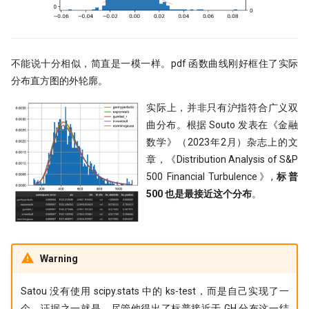
打新不中，买新当如何？lightgbm
打新模型如何构建？
不能说十分相似，简直是一模一样。pdf 函数曲线刚好框住了实际
拯救CCI！因子纯化后，证实CCI确实
是超有效的技术指标！
分布直方图的外轮廓。
实际上，并非只有沪指符合广义双
暴力美学！洗盘模式如何检测？
曲分布。根据 Souto 发表在《金融
强化学习模型能否自我演化出交易智
数学》（2023年2月）杂志上的文
慧？
章，《Distribution Analysis of S&P
500 Financial Turbulence》,
标普
洛书投资：先验性因子与波动率等权
500 也是最接近这个分布
。
终极猜想！底蓓离的成因分析
Political Alpha，跟着国会山股神去
炒股
Warning
Ifind25
Satou 没有使用 scipy.stats 中的 ks-test，而是自己实现了一
个。证据之一就是，尽管他得出了标普接近于 GH 分布这一结