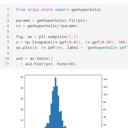
时间会证明一切！抢头财（报）就是
 1
from
scipy.stats
import
genhyperbolic
抢头彩？！
 2
 3
params
=
genhyperbolic
.
fit
(
pct
)
一门三杰 一年翻十倍的男人发明了
 4
rv
=
genhyperbolic
(
*
params
)
UO 指标
 5
 6
fig
,
ax
=
plt
.
subplots
(
1
,
1
)
周一到周五，哪天能买股？做对了夏
 7
x
=
np
.
linspace
(
rv
.
ppf
(
0.01
),
rv
.
ppf
(
0.99
),
100
)
普22.5！
 8
ax
.
plot
(
x
,
rv
.
pdf
(
x
),
label
=
'genhyperbolic pdf
 9
10
ax2
=
ax
.
twinx
()
WorldQuant? Word Count!
11
_
=
ax2
.
hist
(
pct
,
bins
=
50
)
Z-score 因子的深入思考
新国九条下，低波动因子重要性提
升！
低波动因子、白马股与红利股
在这一刻抄底，胜率高达95%
不看懂这篇文章，不要在量化中使用
市盈率！