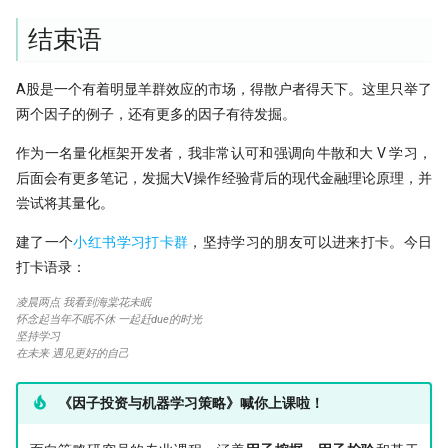
结束语
A股是一个有着明显羊群效应的市场，得散户者得天下。这里只举了
两个因子的例子，还有更多的因子有待发掘。
作为一名量化框架开发者，我非常认可和强调向牛散和大 V 学习，
后面会有更多笔记，发掘大V操作经验背后的现代金融理论原理，并
尝试将其量化。
建了一个
小红书学习打卡群
，坚持学习的朋友可以进来打卡。今日
打卡语录：
凌晨两点 我看到海棠花未眠
怀念起当年不眠不休 一起赶due的时光
坚持学习
在未来 遇见更好的自己
《因子投资与机器学习策略》喊你上课啦！