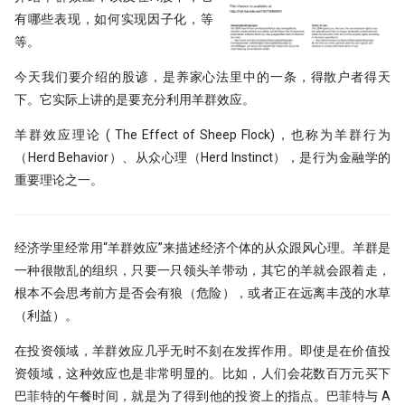
Python领航，附排名！
编码性能测试
Moonshot is all you need - 红
提速100倍！QMT复权因子高效算法
具
完结篇
有哪些表现，如何实现因子化，等
[0721] QuanTide Weekly
如何获取免费的华尔街日报的文章
---
hdbscan 聚类算法扫描配对交易 速
09 持续集成
09 - Numpy应用案例[2]
反抗者的崛起！Fawce 和
21天驯化AI打工仔 - 日线数据的
等。
度提升99倍
2024年，免费博客赚钱方案
里程碑！DuckDB 发布 1.0
Quantopian 的量化之路
获取
[0728] QuanTide Weekly
把研报『翻译』成代码，80%的工作
一个散户自学量化的 20 个月
10 撰写技术文档
10 - Numpy应用案例[3]
今天我们要介绍的股谚，是
养家心法
里中的一条，
得散户者得天
都在这篇文章里讲了
比Deepseek还要Deep！起底GBDT
给Pandas找个搭子，用SQL玩转
高效量化编程: Mask Array应用和
我之为我，有路可寻：量化传奇 Max
21天驯化AI打工仔 - 日线数据的
下
。它实际上讲的是要充分利用羊群效应。
做回归预测的秘密
[0804] QuanTide Weekly
Dataframe!
find_runs
很多人学量化，第一步就走错了
11 发布应用
11 - Pandas核心语法[1]
Dama 的非典型量化之路
获取（2）
羊群效应理论 ( The Effect of Sheep Flock)，也称为羊群行为
KS Test, 广义双曲分布和抄底沪指
[0811] QuanTide Weekly
Pandas高级技巧-1
一个很强的股票智能分析系统
12 - Pandas核心语法[2]
牛人太多：小市值因子之父，毕业论
21 天驯化 AI 打工仔: QMT 实时
（Herd Behavior）、从众心理（Herd Instinct），是行为金融学的
文被大佬狂怼
数据订阅系统与多 Client 问题
重要理论之一。
蒙特卡洛：看似很高端的技术，其实
[0818] QuanTide Weekly
高效量化编程: Pandas 的多级索引
聊聊 TCN：一种更清晰的时间序
13 - Pandas核心语法[3]
很暴力很初级
构方式
Successfully starting a career in
21 天驯化 AI 打工仔:系统逻辑优
[0825] QuanTide Weekly
12个参数，48个组合，这么复杂的函
quant research
分钟线数据合成
14 - Pandas核心语法[4]
样本外测试之外，我们还有哪些过拟
数怎么学？
TCN 番外：回测高胜率与实盘失
经济学里经常用“羊群效应”来描述经济个体的从众跟风心理。羊群是
合检测方法？
AI 模型在金融市场的客观困境
[0901] QuanTide Weekly
金融行业买方与卖方：利润与稳定性
一种很散乱的组织，只要一只领头羊带动，其它的羊就会跟着走，
15 - Pandas核心语法[5]
200倍速！基于 HDF5 的证券数据存
的背后逻辑
根本不会思考前方是否会有狼（
危险
），或者正在远离丰茂的水草
基于深度学习的量化策略如何实现归
储
为什么我们需要因果卷积？
[0908] QuanTide Weekly
16 - Pandas核心语法[6]
一化？
（
利益
）。
硕士在读，如何才能入行量化交易
既生瑜 何生亮！ Hermes Agent究竟
[0915] QuanTide Weekly
在投资领域，羊群效应几乎无时不刻在发挥作用。即使是在价值投
17 - Pandas核心语法[7]
量化面试神题：圆上随机点的概率陷
怎么样？
月亮和Pandas - Wes Mckinney的传
阱
资领域，这种效应也是非常明显的。比如，人们会花数百万元买下
[0922] QuanTide Weekly
奇故事
18 - Pandas应用案例[1]
试过 Cursor 和 Trae 之后，我如何用
巴菲特的午餐时间，就是为了得到他的投资上的指点。巴菲特与 A