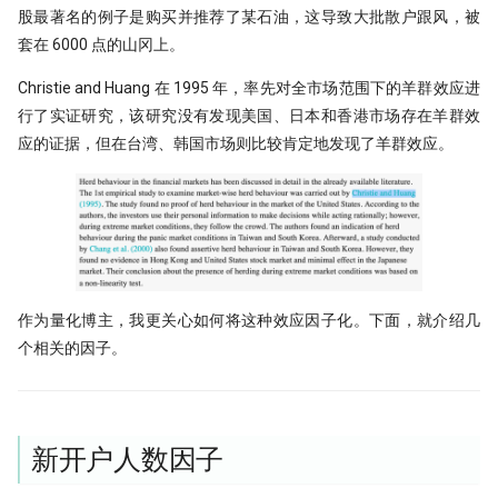
PDF is all you need(2)
Augment 完成了一个复杂项目
股最著名的例子是购买并推荐了某石油，这导致大批散户跟风，被
[0929] QuanTide Weekly
找校友！起底百亿私募创始人
19 - Pandas应用案例[2]
套在 6000 点的山冈上。
PDF is all you need(3)
量化人如何用好Jupyter环境？
[1013] QuanTide Weekly
追随美的指引-纪念西蒙斯
（一）
20 - Pandas应用案例[3]
Christie and Huang 在 1995 年，率先对全市场范围下的羊群效应进
虎口夺食：量化交易中高频率、低风
行了实证研究，该研究没有发现美国、日本和香港市场存在羊群效
[1020] QuanTide Weekly
险策略的诱惑与陷阱
量化人如何用好 Jupyter？（二）
应的证据，但在台湾、韩国市场则比较肯定地发现了羊群效应。
[1027] QuanTide Weekly
前视偏差 - 看似明白，实则糊涂
Pandas连续涨停统计
[1103] QuanTide Weekly
2024已过一半，千禧年发布了这道脑
存了50TB！pyarrow + parquet
筯急转弯
普校逆袭天花板 进化论王一平：有
xtquant 中的板块数据
逻辑的量化
一个散户自学量化的 20 个月
作为量化博主，我更关心如何将这种效应因子化。下面，就介绍几
量化数据免费方案之 QMT
做能调教AI的赛博老技师，量化人也
强化学习 vs 监督学习：AI炒股的两
个相关的因子。
该开始装Skills了
种思路
算收益，用算术平均好还是几何平均
用大白话讲清楚，哪种更适合金融量化
好?
量化投资黑话：深度解析“因子”及其
核心逻辑
关于昨天应该涨多少这件事，
原作者失联8个月，我们接手维护后
新开户人数因子
Tushare 和 东财还没商量好
他突然回来了