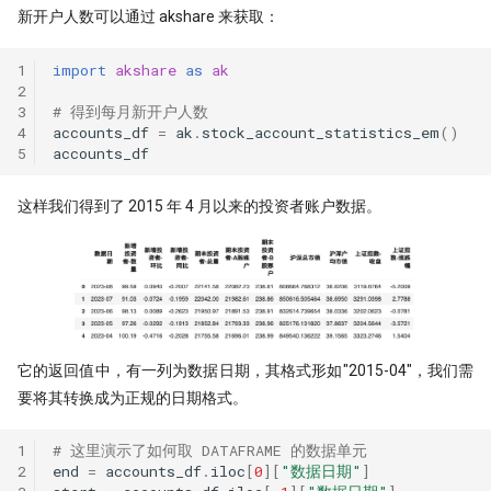
带你读论文：PCA、离散小波和
Quantstats Reloaded
新开户人数可以通过 akshare 来获取：
XGBoost构建交易策略
微软 RD-Agent：量化人的 AI 研发搭
1
import
akshare
as
ak
谁压垮了这个基站？用XGBoost如何
档
2
进行时序事件归因
3
# 得到每月新开户人数
量化实盘接口
4
accounts_df
=
ak
.
stock_account_statistics_em
()
The Sound of Risk! 闻弦歌而知雅意,
5
accounts_df
声音里隐藏的另类因子
ClickHouse: One table to rule them
all!
这样我们得到了 2015 年 4 月以来的投资者账户数据。
Tcn
QMT/XtQuant 之开发环境篇
前后复权都不对，动态复权又太贵！
一文揭示策略失败的根本原因
龙虾流量太贵？ 我一招搞定每天
它的返回值中，有一列为数据日期，其格式形如"2015-04"，我们需
7500万词元
要将其转换成为正规的日期格式。
致命的 ID -- DuckDB 中的 Returning
1
# 这里演示了如何取 DATAFRAME 的数据单元
子句之谜
2
end
=
accounts_df
.
iloc
[
0
][
"数据日期"
]