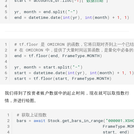
3
start
=
accounts_df
.
iloc
[
-
1
][
"数据日期"
]
睽违17年，ta-lib重装出发！
4
5
yr
,
month
=
end
.
split
(
"-"
)
量化研究员如何写一手好代码
6
end
=
datetime
.
date
(
int
(
yr
),
int
(
month
)
+
1
,
1
)
量子计算能否重构量化金融未来？
为了机器能学习，我标注了 2 万条行
1
# tf.floor 是 OMICRON 的函数，它将日期对齐到上一个
情数据
2
# 在 OMICRON 中，提供了大量时间运算函数，是量化中必备的
3
end
=
tf
.
floor
(
end
,
FrameType
.
MONTH
)
4
21天驯化AI打工仔
5
yr
,
month
=
start
.
split
(
"-"
)
6
start
=
datetime
.
date
(
int
(
yr
),
int
(
month
)
+
1
,
1
2026十大量化技术
7
start
=
tf
.
floor
(
start
,
FrameType
.
MONTH
)
AI tools
我们得到了投资者账户数据中的起止时间，现在就可以取指数行
情，并进行绘图。
Moonshot
 1
# 获取上证指数
Numpy Pandas
 2
bars
=
await
Stock
.
get_bars_in_range
(
"000001.XSH
 3
FrameType
.
MO
 4
start
,
end
)