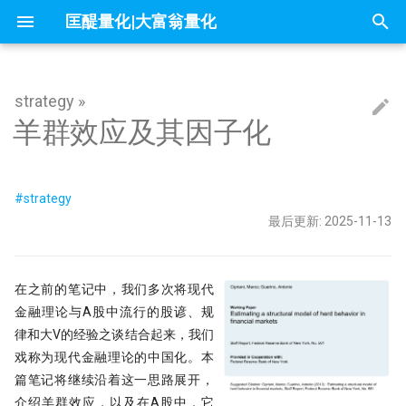
匡醍量化|大富翁量化
正
在
strategy »
因子投资与机器学习策略
mldp
不小心杀入了量化赛道，现在该怎么
新开户人数因子
你在同花顺上的每一次点击，都被做
问薪无愧！
全球Windows机器蓝屏，作为量化
『译研报03』Z变换改造均线，一个
只廖廖数行，但很惊艳的代码
一些和颜色相关的网站
你可能不知道的8个IPython技巧
大富翁安装指南
Python高效编程实践指南
Follow Us
简介
简介
简介
60天，怎么搭起自己的量化学习
21天驯化AI打工仔 - 我如何获取
量化新基建(三) - FastHTML：Pyt
除了编程，量化人还能怎么用AI
readme
01 introduction
01 为什么要学 Python
01 - 这是你的量化母语
Dash-用Python也能做网页
羊群效应及其因子化
初
办？
成了做空信号
自学量化大纲有这75页就够了
人，我的检讨来了
12年前的策略为何仍能跑赢大盘？
数据
全栈开发的终极答案
始
why stop loss is so bad
人气指数因子
为什么量化人应该使用duckdb？
Barra风险模型构建完全指南
get esg grade by akshare
大富翁数据维护
课程大纲
课程大纲
课程大纲
Dropout：给温室里的AI断水断
Augment Remote Agent: 有了本
『Moonshot is all you need』 01 
02 编程开发环境
02 - Numpy核心语法[1]
量化策略中如何进行缩放和归一
量化二十四课
量化人的 numpy&pandas
没能上热搜，但卡尼曼值得我们纪念
DeepSeek只是挖了个坑，还不是掘
『译研报04』 年化25%的策略到底有
它才能在实盘中活下来
21天驯化AI打工仔 - 开发量化交
The Battle for a New Dawn
Agent，为什么你还需要Remote
分钟上手极简量化回测框架
化
墓人，但中初级程序员是爬不出来了
没有翻车？
统
量化新基建（四）：Pandas 3.0
Agent?
#strategy
地量见地价？我拿一年的上证数据算
结束语
Jupyter Notebook中如何设置环境变
来自世坤！寻找Alpha 构建交易策略
OpenBB 实战！轻松获取海外市场数
常见问题
课程预览
FAQ
03 构建 Python 虚拟环境
03 - Numpy处理表格数据
matplotlib的布局问题（1）
量化中的Numpy和Pandas
数据可视化
了算
在量化交易中，掌握ARMA/GARCH
量？
的量化方法
据
量化模型中的 BN、LN 与 WN：
『Moonshot is all you need』 02 
最后更新: 2025-11-13
搜
的重要性？
当我在星巴克连上家里的服务器，
Kronos
么照搬计算机视觉的经验会失效
21天驯化AI打工仔 - 数据库的优
2026量化新基建(二) - sqlite 与
用tushare玩转月线回测：复权与
实盘交易接口
内容详情
04 项目布局和项目生成向导
04 - Numpy核心语法[3]
matplotlib的布局问题（2）
IPV6，你是值得的
sqlite-utils
地缓存的秘密武器
索
夏普大于4的策略有多恐怖？但它为
π-thon以及他的朋友们
论如何白嫖论文
不只是另一个量化轮子，AlphaSuite
什么好得不真实？
Datathon-我的Citadel量化岗之路！
RSRS 择时指标
还带来了CANSLIM模型的提示词
Kaggle 表格赛里，XGBoost 为
21天驯化AI打工仔 - 如何存储10
课程预览
05 Poetry: 项目管理的诗和远方
05 - Numpy核心语法[4]
为什么Q-Q图可用来进行统计推
引
在之前的笔记中，我们多次将现代
附历年比赛资料
Need for speed
总有竞争力？
Symbol?
UV & Pydantic：重塑 2026 Pytho
涨时重势，跌时重质，Moonsho
4k stars! 如何实现按拼音首字母查询
量化金融人都在看哪些顶刊
程化基石
测股息率因子给出结论
金融理论与A股中流行的股谚、规
快速傅里叶变换与股价预测研究
『匡醍译研报 01』 驯龙高手，从股
证券代码？
Augment随手记
擎
06 10 倍速！高效编码
06 - Numpy核心语法[5]
金融/计量专业，硕士论文怎么确定
量子飞跃：汇丰银行债券交易可能成
谚到量化因子的工程化落地
如何设计一个能活过黄金黑天鹅
21天驯化AI打工仔 - SQEP 的性
律和大V的经验之谈结合起来，我们
研究课题？
为华尔街未来
略
优化
研报复现之如何正确筛选『连续
烛台密码 三角形整理如何提示玄机
10 月 24 日，庆祝码农节！Python 刚
如何免登录重启miniqmt?
戏称为现代金融理论的中国化。本
07 代码单元测试
07 - Numpy核心语法[6]
分红』股票（附代码）
『匡醍译研报 02』 驯龙高手，从股
刚发布了 3.13 版本
篇笔记将继续沿着这一思路展开，
高薪金领都用啥编程语言？SQL、
机器的觉醒！人工智能风云激荡70年
谚到量化因子的工程化落地
残差连接：深度学习成功的关键
21天驯化AI打工仔 - SQEP与symb
用HDBSCAN聚类算法选股是否有效
Don't fly solo! 量化人如何使用AI工
08 代码版本管理
08 - Numpy应用案例[1]
介绍羊群效应，以及在A股中，它