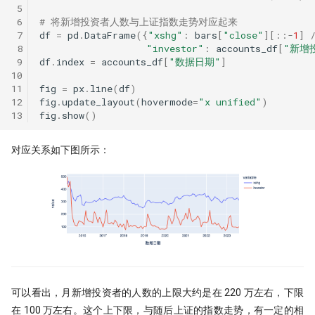
 5
 6
# 将新增投资者人数与上证指数走势对应起来
 7
df
=
pd
.
DataFrame
({
"xshg"
:
bars
[
"close"
][::
-
1
]
 8
"investor"
:
accounts_df
[
"新增
 9
df
.
index
=
accounts_df
[
"数据日期"
]
10
11
fig
=
px
.
line
(
df
)
12
fig
.
update_layout
(
hovermode
=
"x unified"
)
13
fig
.
show
()
对应关系如下图所示：
可以看出，月新增投资者的人数的上限大约是在 220 万左右，下限
在 100 万左右。这个上下限，与随后上证的指数走势，有一定的相