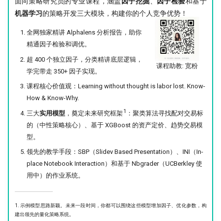
面向策略研究员的专业课程，涵盖
因子挖掘
、
因子检验
和基于
机器学习
的策略开发三大模块，构建你的个人竞争优势！
全网独家精讲 Alphalens 分析报告，助你
精通因子检验和调优。
超 400 个独立因子，分类精讲底层逻辑，
课程助教: 宽粉
学完带走 350+ 因子实现。
课程核心价值观：Learning without thought is labor lost. Know-
How & Know-Why.
1
三大
实用模型
，奠定未来研究框架
：聚类算法寻找配对交易标
的（中性策略核心）、基于 XGBoost 的资产定价、趋势交易模
型。
领先的教学手段：SBP（Slidev Based Presentation）、INI（In-
place Notebook Interaction）和基于 Nbgrader（UCBerkley 使
用中）的作业系统。
1. 示例模型思路新颖。未来一段时间，你都可以围绕这些模型增加因子、优化参数，构
建出领先的量化策略系统。