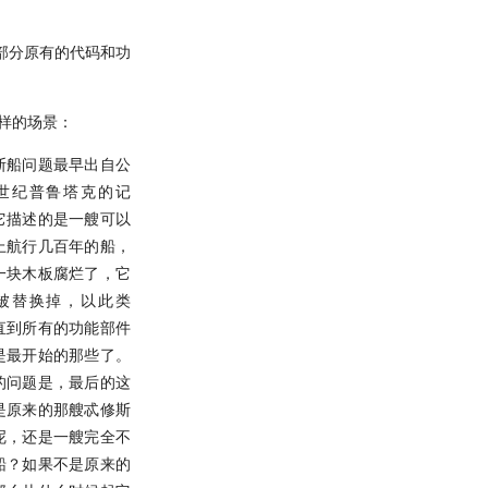
部分原有的代码和功
同样的场景：
斯船问题最早出自公
世纪普鲁塔克的记
它描述的是一艘可以
上航行几百年的船，
一块木板腐烂了，它
被替换掉，以此类
直到所有的功能部件
是最开始的那些了。
的问题是，最后的这
是原来的那艘忒修斯
呢，还是一艘完全不
船？如果不是原来的