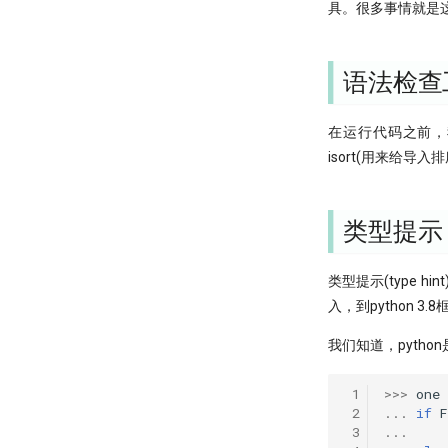
具。很多事情就是
语法检查
在运行代码之前，我
isort(用来给导
类型提示
类型提示(type 
入，到python 3
我们知道，pyth
 1
>>>
one
 2
...
if
F
 3
...