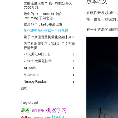
版本语义
7月：斜率动量因子表现回顾
龙虾流量太贵？ 我一招搞定每天
---
7500万词元
左数效应 整数关口与光折射
一个散户自学量化的 20 个月
在软件开发领域中
致命的 ID -- DuckDB 中的
Sharpe 5.5!遗憾规避因子
Returning 子句之谜
很多人学量化，第一步就走错了
能，修复一些漏洞
私募量化策略大盘点-2024年初
睽违17年，ta-lib重装出发！
一个很强的股票智能分析系统
Santa Claus Rally
有一个古老的思想实验
量化研究员如何写一手好代码
聊聊 TCN：一种更清晰的时间序
动能反转：二阶导动量因子年化
列解构方式
量子计算能否重构量化金融未来？
Alpha达到61%！
TCN 番外：回测高胜率与实盘失
为了机器能学习，我标注了 2 万条
聪明钱概念策略，另一个价格行为
效，AI 模型在金融市场的客观困
行情数据
交易策略？
境
21天驯化AI打工仔
改用十进制！点差如何影响策略
为什么我们需要因果卷积？
2026十大量化技术
21天驯化AI打工仔 - 我如何获取
时间会证明一切！抢头财（报）就
量化数据
是抢头彩？！
AI tools
量化新基建(三) - FastHTML：
21天驯化AI打工仔 - 开发量化交
一门三杰 一年翻十倍的男人发明了
Python 全栈开发的终极答案
Moonshot
除了编程，量化人还能怎么用
易系统
UO 指标
The Battle for a New Dawn
AI？
Numpy Pandas
readme
21天驯化AI打工仔 - 数据库的优
周一到周五，哪天能买股？做对了
量化新基建（四）：Pandas 3.0
Augment Remote Agent: 有了本
化
夏普22.5！
『Moonshot is all you need』
归档
01 introduction
2026量化新基建(二) - sqlite 与
地Agent，为什么你还需要
01 - 5分钟上手极简量化回测框
21天驯化AI打工仔 - 如何存储10
WorldQuant? Word Count!
sqlite-utils
Remote Agent?
这是你的量化母语
架
亿个Symbol?
Z-score 因子的深入思考
UV & Pydantic：重塑 2026
Tag cloud
『Moonshot is all you need』
21天驯化AI打工仔 - SQEP 的性
Python 工程化基石
新国九条下，低波动因子重要性提
02 - 用tushare玩转月线回测：复
能再优化
机器学习
课程
升！
因子投资
权与本地缓存的秘密武器
21天驯化AI打工仔 - SQEP与
低波动因子、白马股与红利股
tools
Python
涨时重势，跌时重质，
symbol编码性能测试
Poetry
ppw