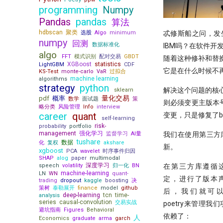
在这一刻抄底，胜率高达95%
Moonshot首测股息率因子给出
programming
Numpy
21天驯化AI打工仔 - 日线数据的
结论
不看懂这篇文章，不要在量化中使
Pandas
pandas
定时获取
算法
用市盈率！
研报复现之如何正确筛选『连续
21天驯化AI打工仔 - 日线数据的
hdbscan
聚类
忒修斯船之问，发
选股
Algo
minimum
两年分红』股票（附代码）
打新不中，买新当如何？lightgbm
定时获取（2）
numpy
回测
打新模型如何构建？
数据标准化
IBM吗？在软件开
Moonshot is all you need - 红利
21 天驯化 AI 打工仔: QMT 实时
algo
策略完结篇
拯救CCI！因子纯化后，证实CCI确
FFT
模式识别
配对交易
GBDT
随着这种修补和替
分笔数据订阅系统与多 Client 问
XGBoost
statistics
实是超有效的技术指标！
LightGBM
CDF
题
它是在什么时候不
KS-Test
monte-carlo
VaR
过拟合
暴力美学！洗盘模式如何检测？
machine learning
algorithms
21 天驯化 AI 打工仔:系统逻辑优
strategy
python
化与分钟线数据合成
强化学习模型能否自我演化出交易
解决这个问题的核心是
sklearn
智慧？
量化交易
pdf
概率
数学
面试题
策
则必须变更主版本
略分类
风险管理
Info
interview
洛书投资：先验性因子与波动率等
career
quant
变更，只是修复了b
权
self-learning
risk-
probability
portfolio
终极猜想！底蓓离的成因分析
management
强化学习
我们在使用第三方库
监督学习
AI量
Political Alpha，跟着国会山股神
tushare
数据
化
复权
akshare
新。
去炒股
xgboost
PCA
wavelet
时序事件归因
SHAP
alog
paper
multimodal
Ifind25
深度学习
在第三方库遵循
speech
volatility
归一化
BN
machine-learning
你在同花顺上的每一次点击，都
LN
WN
quant-
定，进行了版本
trading
dropout
kaggle
boosting
决
被做成了做空信号
策树
泰勒展开
finance
model
github
后，我们就可
deep-learning
tcn
time-
analysis
series
causal-convolution
交易实战
poetry来管理我
避坑指南
Figures
Behavioral
依赖了：
人
Economics
graduate
arma
garch