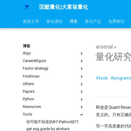
匡醍量化|大富翁量化
最新文章
量化课程
博客
量化产品
免费教程
arsenal »
博客
Algo
量化研
Career&figure
mldp
why stop loss is so bad
Factor strategy
不小心杀入了量化赛道，现在该怎
么办？
地量见地价？我拿一年的上证数据
Freshman
1赔10！中证1000应该这样抄底
#tools
#program
算了算
没能上热搜，但卡尼曼值得我们纪
交割日魔咒？
Others
问薪无愧！
念
夏普大于4的策略有多恐怖？但它
自学量化大纲有这75页就够了
7因子模型，除了规模、市场、动
为什么好得不真实？
Papers
全球Windows机器蓝屏，作为量化
在量化交易中，掌握
量和价值，还有哪些？
人，我的检讨来了
ARMA/GARCH 的重要性？
快速傅里叶变换与股价预测研究
Python
『译研报03』Z变换改造均线，一
ESG投资策略
DeepSeek只是挖了个坑，还不是
Datathon-我的Citadel量化岗之
个12年前的策略为何仍能跑赢大
烛台密码 三角形整理如何提示玄机
Resources
只廖廖数行，但很惊艳的代码
即使是Quant 
掘墓人，但中初级程序员是爬不出
路！附历年比赛资料
盘？
不能求二阶导的metrics
来了
用HDBSCAN聚类算法选股是否有
不是好的objective
为什么量化人应该使用duckdb？
Tools
一些和颜色相关的网站
意义的。只有正确
金融/计量专业，硕士论文怎么确
『译研报04』 年化25%的策略到底
效
当我在星巴克连上家里的服务器，
定研究课题？
有没有翻车？
基于 XGBoost 的组合策略基本框
Jupyter Notebook中如何设置环境
Barra风险模型构建完全指南
你可能不知道的8个IPython技巧
IPV6，你是值得的
hdbscan 聚类算法扫描配对交易
架
变量？
写一手高质量的代码的
高薪金领都用啥编程语言？SQL、
Kronos
来自世坤！寻找Alpha 构建交易策
速度提升99倍
get esg grade by akshare