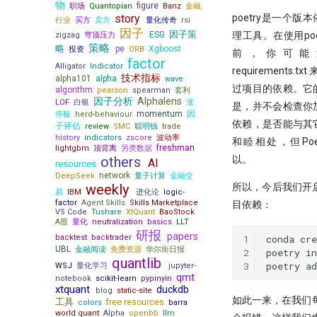
物
figure
职场
Quantopian
Banz
金融
poetry是一个版
story
行业
买方
卖方
量化传奇
rsi
因子
因子策
理工具。在使用poe
ESG
zigzag
穹顶压力
策略
略
pe
Xgboost
投资
ORB
前，你可能
factor
Alligator
Indicator
requirements.t
技术指标
alpha101
alpha
wave
过项目的依赖。它
algorithm
pearson
spearman
套利
因子分析
Alphalens
LOF
白银
涨
是，并不会检查你
momentum
因
停板
herd-behaviour
依赖，是否能与其
子评估
review
SMC
聪明钱
trade
history
indicators
zscore
波动率
和睦相处，但Poe
freshman
lightgbm
顶背离
另类数据
以。
others
AI
resources
network
DeepSeek
量子计算
金融交
所以，今后我们开启
weekly
易
IBM
进化论
logic-
factor
Agent Skills
Skills Marketplace
目依赖：
VS Code
Tushare
XtQuant
BaoStock
A股
量化
neutralization
basics
LLT
研报
papers
1
conda
cre
backtest
backtrader
UBL
金融阅读
免费资源
华尔街日报
2
poetry
in
quantlib
3
poetry
ad
WSJ
量化学习
jupyter-
qmt
notebook
scikit-learn
pypinyin
xtquant
duckdb
blog
static-site
如此一来，在我们每
工具
free resources
colors
barra
world quant
Alpha
openbb
llm