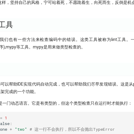
这样，坚持自己的风格，宁可站着死，不愿跪着生，向死而生，反倒是机
工具
们也有一些方法来检查编码中的错误。这类工具被称为lint工具。一般我
入排序),mypy等工具。mypy是用来做类型检查的。
hint)可以帮助IDE实现代码自动完成，也可以帮助我们尽早发现错误。这是从pyt
.8框架完成的一个功能。
on是一门动态语言。它是有类型的，但这个类型检查只在运行时才能执行：
=
1
alse
:
one
+
"two"
# 这一行不会执行，所以不会抛出TypeError