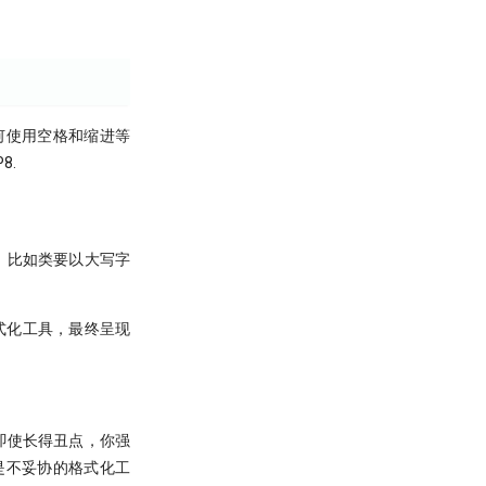
何使用空格和缩进等
8.
范。比如类要以大写字
式化工具，最终呈现
人即使长得丑点，你强
o是不妥协的格式化工