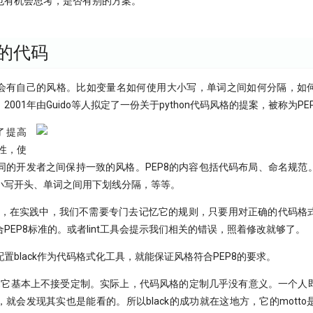
也有机会思考，是否有别的方案。
的代码
会有自己的风格。比如变量名如何使用大小写，单词之间如何分隔，如
001年由Guido等人拟定了一份关于python代码风格的提案，被称为PEP
了提高
读性，使
在不同的开发者之间保持一致的风格。PEP8的内容包括代码布局、命名规
小写开头、单词之间用下划线分隔，等等。
常多，在实践中，我们不需要专门去记忆它的规则，只要用对正确的代码格
PEP8标准的。或者lint工具会提示我们相关的错误，照着修改就够了。
置black作为代码格式化工具，就能保证风格符合PEP8的要求。
因是,它基本上不接受定制。实际上，代码风格的定制几乎没有意义。一个
就会发现其实也是能看的。所以black的成功就在这地方，它的mott