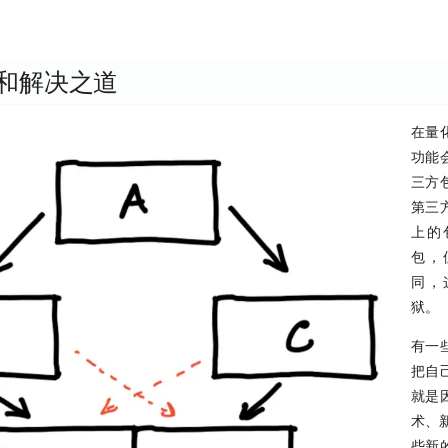
和解决之道
在量
功能
三方
第三
上的
包，
同，
狱。
有一
把自
就是
术、新
些新