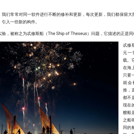
，我们常常对同一软件进行不断的修补和更新，每次更新，我们都保留大
，引入一些新的构件。
，被称之为忒修斯船（The Ship of Theseus）问题，它描述的正是
忒修
元一
载。
在海
只要
就会
推，
都不
现在
艘船
之船
同的