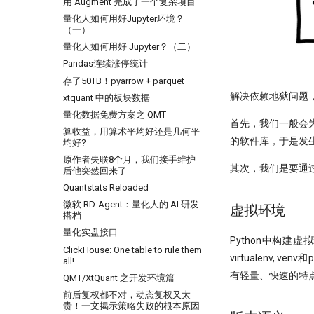
用 Augment 完成了一个复杂项目
用大白话讲清楚，哪种更适合金融量化
圣杯依然闪耀
普校逆袭天花板 进化论王一平：有
关于昨天应该涨多少这件事，
量化人如何用好Jupyter环境？
节前迎来揪心一幕！谁来告诉我，
逻辑的量化
Tushare 和 东财还没商量好
（一）
A股现在有没有低估？
做能调教AI的赛博老技师，量化人
带你读论文：PCA、离散小波和
量化人如何用好 Jupyter？（二）
涨到溢出！PEPE告诉我，大盘还能
也该开始装Skills了
XGBoost构建交易策略
涨几多？
Pandas连续涨停统计
量化投资黑话：深度解析“因子”及
谁压垮了这个基站？用XGBoost如
白银大涨引发的量化套利策略
存了50TB！pyarrow + parquet
其核心逻辑
何进行时序事件归因
Alphalens 因子分析 - 以低换手率
解决依赖地狱问题
xtquant 中的板块数据
The Sound of Risk! 闻弦歌而知雅
因子为例(1)
意, 声音里隐藏的另类因子
量化数据免费方案之 QMT
Alphalens因子分析(2) - low
首先，我们一般会
Tcn
算收益，用算术平均好还是几何平
turnover秒杀98%的基金经理!
的软件库，于是发
均好?
60天，怎么搭起自己的量化学习
因子分析（3）- 都是坑！这么简单
原作者失联8个月，我们接手维护
框架
的Alpha计算，竟然错了？！
其次，我们是要通过
后他突然回来了
Dropout：给温室里的AI断水断
Alphalens因子分析(4) -
Quantstats Reloaded
粮，它才能在实盘中活下来
Information Coefficient方法
微软 RD-Agent：量化人的 AI 研发
量化模型中的 BN、LN 与 WN：
龙凤呈祥：这种无底限炒作，如何
虚拟环境
搭档
为什么照搬计算机视觉的经验会
用量化方法发现它？
失效？
量化实盘接口
捕捉主力-最大成交量因子
Python中构建
Kaggle 表格赛里，XGBoost 为
ClickHouse: One table to rule them
Mispriced option
什么总有竞争力？
virtualenv,
all!
机器学习(XgBoost）预测顶和底
如何设计一个能活过黄金黑天鹅
有轻量、快速的特
QMT/XtQuant 之开发环境篇
的策略
净新高占比因子
前后复权都不对，动态复权又太
残差连接：深度学习成功的关键
ORB! Alpha 达到年化 36%
贵！一文揭示策略失败的根本原因
技术