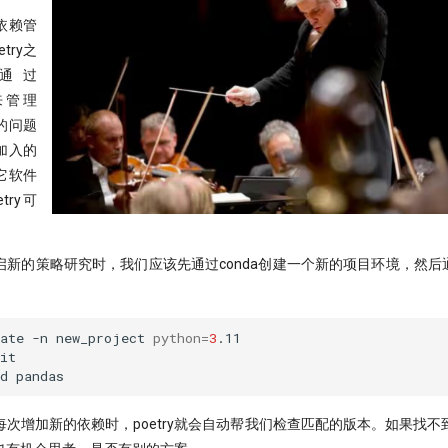
本依赖管
try之
通过
xt来管理
的问题
加入的
它软件
try可
新的策略研究时，我们应该先通过conda创建一个新的项目环境，然后通过
ate
-n
new_project
python
=
3
.11

it

d
次增加新的依赖时，poetry就会自动帮我们检查匹配的版本。如果找