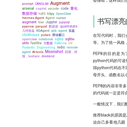
会报错，这样我们
Augment
prompt
CANSLIM
量化
arsenal
code
copilot
vscode
数据存储
hdf5
h5py
OpenClaw
Hermes Agent
Agent
cursor
书写漂亮
augment
Jupyter
trae
jupysql
quantstats
pyarrow
parquet
数据源
几何收益
RDAgent
qlib
agent
实盘
clickhouse
在写代码时，我们
polars
滑动窗口
sqlite
sqlite-
openclaw
notebook
等。为了统一风格，2
utils
fastlite
大数据
PyArrow
UV
redis
Pydantic
Engineering
remote-
Moonshot
agent
AI-tools
回测，研
PEP8的目的是为
报，tushare
dividend
python代码的可
得python代码
母开头、函数名以
PEP8的内容非
的代码就一定是符合
一般情况下，我们配
推荐black的原
迫自己多看他几眼，