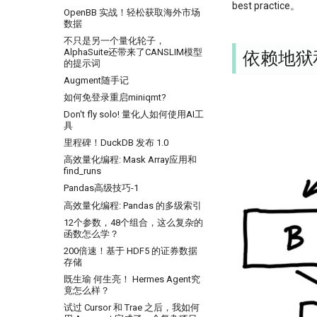
Need for speed
Python领航，附排名！
鳄鱼线，让趋势成为你的朋友
π-thon以及他的朋友们
略的量化方法
best practice。
RSRS 择时指标
比Deepseek还要Deep！起底
OpenBB 实战！轻松获取海外市场
量子飞跃：汇丰银行债券交易可能
反抗者的崛起！Fawce 和
第42个因子:年化17.6%，15年累计
4k stars! 如何实现按拼音首字母查
论如何白嫖论文
GBDT做回归预测的秘密
数据
『匡醍译研报 01』 驯龙高手，从
成为华尔街未来
Quantopian 的量化之路
10倍
询证券代码？
股谚到量化因子的工程化落地
量化金融人都在看哪些顶刊
KS Test, 广义双曲分布和抄底沪指
不只是另一个量化轮子，
机器的觉醒！人工智能风云激荡70
我之为我，有路可寻：量化传奇
年终特稿：这个指标我愿称之为年
10 月 24 日，庆祝码农节！Python
AlphaSuite还带来了CANSLIM模型
『匡醍译研报 02』 驯龙高手，从
依赖地狱
年
蒙特卡洛：看似很高端的技术，其
Max Dama 的非典型量化之路
度最强发现
刚刚发布了 3.13 版本
的提示词
股谚到量化因子的工程化落地
实很暴力很初级
[0721] QuanTide Weekly
牛人太多：小市值因子之父，毕业
如果模型预测准确率超过85%，这
提速100倍！QMT复权因子高效算
Augment随手记
如何获取免费的华尔街日报的文章
样本外测试之外，我们还有哪些过
论文被大佬狂怼
台印钞机应该值多少马内？
法
[0728] QuanTide Weekly
拟合检测方法？
如何免登录重启miniqmt?
把研报『翻译』成代码，80%的工
Successfully starting a career in
ESG策略初探-01
2024年，免费博客赚钱方案
[0804] QuanTide Weekly
作都在这篇文章里讲了
基于深度学习的量化策略如何实现
Don't fly solo! 量化人如何使用AI工
quant research
ESG评分多空投资策略：买ESG评
给Pandas找个搭子，用SQL玩转
归一化？
[0811] QuanTide Weekly
具
金融行业买方与卖方：利润与稳定
分高的公司真的能赚钱吗？（附分
Dataframe!
量化面试神题：圆上随机点的概率
[0818] QuanTide Weekly
里程碑！DuckDB 发布 1.0
性的背后逻辑
层回测通用代码）
陷阱
[0825] QuanTide Weekly
高效量化编程: Mask Array应用和
硕士在读，如何才能入行量化交易
当交易员用上火箭科学！波和导数
PDF is all you need(2)
find_runs
检测出艾略特浪、双顶及及因子构
[0901] QuanTide Weekly
月亮和Pandas - Wes Mckinney的
建
PDF is all you need(3)
Pandas高级技巧-1
传奇故事
[0908] QuanTide Weekly
量化交易中的遗传算法
虎口夺食：量化交易中高频率、低
高效量化编程: Pandas 的多级索引
找校友！起底百亿私募创始人
[0915] QuanTide Weekly
风险策略的诱惑与陷阱
量化股票投资起手式
12个参数，48个组合，这么复杂的
追随美的指引-纪念西蒙斯
[0922] QuanTide Weekly
指数增强之
前视偏差 - 看似明白，实则糊涂
函数怎么学？
指数成份股信息挖掘
[0929] QuanTide Weekly
2024已过一半，千禧年发布了这道
200倍速！基于 HDF5 的证券数据
羊群效应及其因子化
脑筯急转弯
存储
[1013] QuanTide Weekly
后见之明！错过6个涨停之后的复
一个散户自学量化的 20 个月
既生瑜 何生亮！ Hermes Agent究
[1020] QuanTide Weekly
盘
竟怎么样？
强化学习 vs 监督学习：AI炒股的
[1027] QuanTide Weekly
球队和硬币因子
两种思路
试过 Cursor 和 Trae 之后，我如何
[1103] QuanTide Weekly