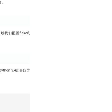
会。
们配置flake8,
hon 3.4起开始导