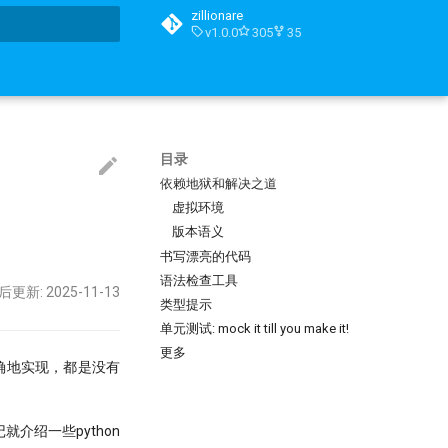
zillionare
v1.0.0
305
35
搜索引擎
目录
依赖地狱和解决之道
虚拟环境
版本语义
书写漂亮的代码
语法检查工具
后更新: 2025-11-13
类型提示
单元测试: mock it till you make it!
更多
正确地实现，都是没有
就介绍一些python