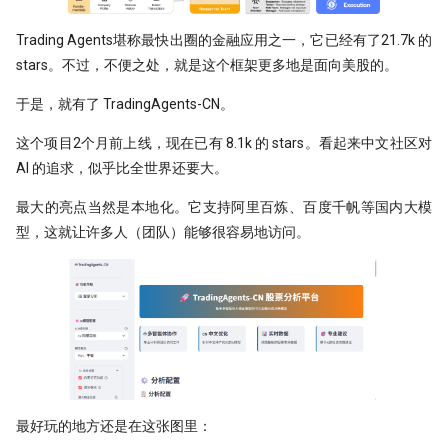
Python领航，附排名！
提速100倍！QMT复权因子高效
具
[0721] QuanTide Weekly
如何获取免费的华尔街日报的文
Resources
hdbscan 聚类算法扫描配对交易 
第42个因子:年化17.6%，15年累计
09 持续集成
09 - Numpy应用案例[2]
Trading Agents堪称最快出圈的金融应用之一，它已经有了21.7k 的
反抗者的崛起！Fawce 和
度提升99倍
倍
2024年，免费博客赚钱方案
里程碑！DuckDB 发布 1.0
Quantopian 的量化之路
stars。不过，不便之处，就是这个框架更多地是面向美股的。
[0728] QuanTide Weekly
把研报『翻译』成代码，80%的
Tools
10 撰写技术文档
10 - Numpy应用案例[3]
都在这篇文章里讲了
比Deepseek还要Deep！起底GB
年终特稿：这个指标我愿称之为
给Pandas找个搭子，用SQL玩转
高效量化编程: Mask Array应用和
于是，就有了 TradingAgents-CN。
我之为我，有路可寻：量化传奇 M
做回归预测的秘密
最强发现
[0804] QuanTide Weekly
Dataframe!
find_runs
11 发布应用
11 - Pandas核心语法[1]
归档
Dama 的非典型量化之路
这个项目2个月前上线，现在已有 8.1k 的 stars。看起来中文社区对
KS Test, 广义双曲分布和抄底沪
如果模型预测准确率超过85%，
[0811] QuanTide Weekly
Pandas高级技巧-1
AI 的追求，似乎比全世界还要大。
12 - Pandas核心语法[2]
牛人太多：小市值因子之父，毕
印钞机应该值多少马内？
文被大佬狂怼
蒙特卡洛：看似很高端的技术，
[0818] QuanTide Weekly
高效量化编程: Pandas 的多级索
最大的亮点当然是本地化。它支持阿里百炼、百度千帆等国内大模
13 - Pandas核心语法[3]
很暴力很初级
ESG策略初探-01
型，这就让许多人（团队）能够很容易地访问。
Successfully starting a career in
[0825] QuanTide Weekly
12个参数，48个组合，这么复杂
quant research
14 - Pandas核心语法[4]
样本外测试之外，我们还有哪些
ESG评分多空投资策略：买ESG
数怎么学？
合检测方法？
高的公司真的能赚钱吗？（附分
[0901] QuanTide Weekly
金融行业买方与卖方：利润与稳
15 - Pandas核心语法[5]
测通用代码）
200倍速！基于 HDF5 的证券数
的背后逻辑
基于深度学习的量化策略如何实
储
[0908] QuanTide Weekly
16 - Pandas核心语法[6]
一化？
当交易员用上火箭科学！波和导
硕士在读，如何才能入行量化交
测出艾略特浪、双顶及及因子构
既生瑜 何生亮！ Hermes Agent
[0915] QuanTide Weekly
17 - Pandas核心语法[7]
量化面试神题：圆上随机点的概
怎么样？
月亮和Pandas - Wes Mckinney
阱
量化交易中的遗传算法
[0922] QuanTide Weekly
奇故事
最好玩的地方还是在这张图里：
18 - Pandas应用案例[1]
试过 Cursor 和 Trae 之后，我如