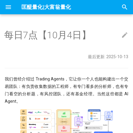
匡醍量化|大富翁量化
正
在
每日7点【10月4日】
因子投资与机器学习策略
Algo
大富翁安装指南
Python高效编程实践指南
Follow Us
简介
简介
简介
mldp
不小心杀入了量化赛道，现在该
1赔10！中证1000应该这样抄底
问薪无愧！
全球Windows机器蓝屏，作为量
『译研报03』Z变换改造均线，
只廖廖数行，但很惊艳的代码
一些和颜色相关的网站
你可能不知道的8个IPython技巧
01 为什么要学 Python
01 - 这是你的量化母语
Dash-用Python也能做网页
初
办？
自学量化大纲有这75页就够了
人，我的检讨来了
12年前的策略为何仍能跑赢大盘
始
大富翁数据维护
课程大纲
课程大纲
课程大纲
why stop loss is so bad
交割日魔咒？
为什么量化人应该使用duckdb？
Barra风险模型构建完全指南
get esg grade by akshare
02 编程开发环境
02 - Numpy核心语法[1]
量化策略中如何进行缩放和归一
量化二十四课
Career&figure
量化人的 numpy&pandas
最后更新: 2025-10-13
没能上热搜，但卡尼曼值得我们
DeepSeek只是挖了个坑，还不
『译研报04』 年化25%的策略到
化
墓人，但中初级程序员是爬不出
没有翻车？
常见问题
课程预览
FAQ
地量见地价？我拿一年的上证数
7因子模型，除了规模、市场、动
Jupyter Notebook中如何设置
来自世坤！寻找Alpha 构建交易
OpenBB 实战！轻松获取海外市
03 构建 Python 虚拟环境
03 - Numpy处理表格数据
matplotlib的布局问题（1）
量化中的Numpy和Pandas
Factor strategy
数据可视化
了算
在量化交易中，掌握ARMA/GAR
和价值，还有哪些？
量？
的量化方法
据
搜
的重要性？
当我在星巴克连上家里的服务器
Kronos
实盘交易接口
我们曾经介绍过 Trading Agents，它让你一个人也能构建出一个交
内容详情
04 项目布局和项目生成向导
04 - Numpy核心语法[3]
matplotlib的布局问题（2）
IPV6，你是值得的
Freshman
索
夏普大于4的策略有多恐怖？但它
ESG投资策略
π-thon以及他的朋友们
论如何白嫖论文
不只是另一个量化轮子，AlphaSui
易团队：有负责收集数据的工程师，有专门看多的分析师，也有专
什么好得不真实？
Datathon-我的Citadel量化岗之
RSRS 择时指标
还带来了CANSLIM模型的提示词
课程预览
05 Poetry: 项目管理的诗和远方
05 - Numpy核心语法[4]
为什么Q-Q图可用来进行统计推
门看空的分析题，有风控团队，还有基金经理。当然这些都是 AI
引
附历年比赛资料
Need for speed
不能求二阶导的metrics
4k stars! 如何实现按拼音首字母
量化金融人都在看哪些顶刊
Others
Agent。
快速傅里叶变换与股价预测研究
不是好的objective
『匡醍译研报 01』 驯龙高手，
证券代码？
Augment随手记
擎
06 10 倍速！高效编码
06 - Numpy核心语法[5]
金融/计量专业，硕士论文怎么确
量子飞跃：汇丰银行债券交易可
谚到量化因子的工程化落地
Papers
研究课题？
为华尔街未来
烛台密码 三角形整理如何提示玄
基于 XGBoost 的组合策略基本
10 月 24 日，庆祝码农节！Pytho
如何免登录重启miniqmt?
07 代码单元测试
07 - Numpy核心语法[6]
『匡醍译研报 02』 驯龙高手，
刚发布了 3.13 版本
Python
高薪金领都用啥编程语言？SQL
机器的觉醒！人工智能风云激荡7
谚到量化因子的工程化落地
用HDBSCAN聚类算法选股是否
鳄鱼线，让趋势成为你的朋友
Don't fly solo! 量化人如何使用A
08 代码版本管理
08 - Numpy应用案例[1]