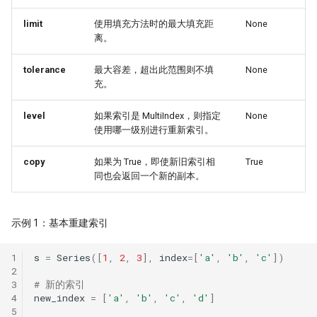
PDF is all you need(2)
量化股票投资起手式
Augment 完成了一个复杂项目
[0929] QuanTide Weekly
找校友！起底百亿私募创始人
指数增强之
19 - Pandas应用案例[2]
limit
使用填充方法时的最大填充距
None
指数成份股信息挖掘
PDF is all you need(3)
量化人如何用好Jupyter环境？
离。
[1013] QuanTide Weekly
追随美的指引-纪念西蒙斯
（一）
20 - Pandas应用案例[3]
羊群效应及其因子化
虎口夺食：量化交易中高频率、
tolerance
最大容差，超出此范围则不填
None
[1020] QuanTide Weekly
险策略的诱惑与陷阱
量化人如何用好 Jupyter？（二）
充。
后见之明！错过6个涨停之后的复
[1027] QuanTide Weekly
前视偏差 - 看似明白，实则糊涂
Pandas连续涨停统计
level
如果索引是 MultiIndex，则指定
None
球队和硬币因子
使用哪一级别进行重新索引。
[1103] QuanTide Weekly
2024已过一半，千禧年发布了这
存了50TB！pyarrow + parquet
筯急转弯
圣杯依然闪耀
copy
如果为 True，即使新旧索引相
True
普校逆袭天花板 进化论王一平：
xtquant 中的板块数据
同也会返回一个新的副本。
逻辑的量化
一个散户自学量化的 20 个月
节前迎来揪心一幕！谁来告诉我
股现在有没有低估？
量化数据免费方案之 QMT
做能调教AI的赛博老技师，量化
强化学习 vs 监督学习：AI炒股的
示例 1：基本重建索引
该开始装Skills了
种思路
涨到溢出！PEPE告诉我，大盘还
算收益，用算术平均好还是几何
几多？
用大白话讲清楚，哪种更适合金融量化
好?
1
s
=
Series
([
1
,
2
,
3
],
index
=
[
'a'
,
'b'
,
'c'
])
量化投资黑话：深度解析“因子”
2
核心逻辑
关于昨天应该涨多少这件事，
白银大涨引发的量化套利策略
原作者失联8个月，我们接手维护
3
# 新的索引
Tushare 和 东财还没商量好
他突然回来了
4
new_index
=
[
'a'
,
'b'
,
'c'
,
'd'
]
Alphalens 因子分析 - 以低换手
5