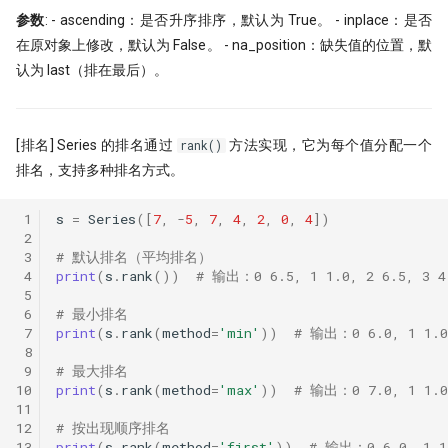
参数
: - ascending：是否升序排序，默认为 True。 - inplace：是否
在原对象上修改，默认为 False。 - na_position：缺失值的位置，默
认为 last（排在最后）。
[排名] Series 的排名通过
方法实现，它为每个值分配一个
rank()
排名，支持多种排名方式。
 1
s
=
Series
([
7
,
-
5
,
7
,
4
,
2
,
0
,
4
])
 2
 3
# 默认排名（平均排名）
 4
print
(
s
.
rank
())
# 输出：0 6.5, 1 1.0, 2 6.5, 3 4.
 5
 6
# 最小排名
 7
print
(
s
.
rank
(
method
=
'min'
))
# 输出：0 6.0, 1 1.0,
 8
 9
# 最大排名
10
print
(
s
.
rank
(
method
=
'max'
))
# 输出：0 7.0, 1 1.0,
11
12
# 按出现顺序排名
13
print
(
s
.
rank
(
method
=
'first'
))
# 输出：0 6.0, 1 1.