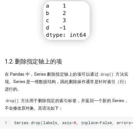
时间会证明一切！抢头财（报）
抢头彩？！
一门三杰 一年翻十倍的男人发明
UO 指标
周一到周五，哪天能买股？做对
普22.5！
1.2. 删除指定轴上的项
WorldQuant? Word Count!
Z-score 因子的深入思考
在 Pandas 中，Series 删除指定轴上的项可以通过
方法实
drop()
现。Series 是一维数据结构，因此删除操作通常是针对索引（行）
新国九条下，低波动因子重要性
进行的。
升！
低波动因子、白马股与红利股
方法用于删除指定的索引标签，并返回一个新的 Series，
drop()
不会修改原对象。其语法如下：
在这一刻抄底，胜率高达95%
1
Series
.
drop
(
labels
,
axis
=
0
,
inplace
=
False
,
errors
不看懂这篇文章，不要在量化中
市盈率！