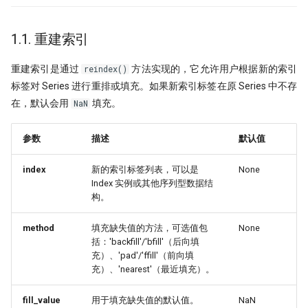
Python领航，附排名！
提速100倍！QMT复权因子高效
具
[0721] QuanTide Weekly
如何获取免费的华尔街日报的文
Resources
hdbscan 聚类算法扫描配对交易 
第42个因子:年化17.6%，15年累计
09 持续集成
09 - Numpy应用案例[2]
反抗者的崛起！Fawce 和
度提升99倍
倍
2024年，免费博客赚钱方案
里程碑！DuckDB 发布 1.0
1.1. 重建索引
Quantopian 的量化之路
[0728] QuanTide Weekly
把研报『翻译』成代码，80%的
Tools
10 撰写技术文档
10 - Numpy应用案例[3]
都在这篇文章里讲了
比Deepseek还要Deep！起底GB
年终特稿：这个指标我愿称之为
给Pandas找个搭子，用SQL玩转
高效量化编程: Mask Array应用和
重建索引是通过
方法实现的，它允许用户根据新的索引
reindex()
我之为我，有路可寻：量化传奇 M
做回归预测的秘密
最强发现
[0804] QuanTide Weekly
Dataframe!
find_runs
标签对 Series 进行重排或填充。如果新索引标签在原 Series 中不存
11 发布应用
11 - Pandas核心语法[1]
归档
Dama 的非典型量化之路
在，默认会用
填充。
NaN
KS Test, 广义双曲分布和抄底沪
如果模型预测准确率超过85%，
[0811] QuanTide Weekly
Pandas高级技巧-1
12 - Pandas核心语法[2]
牛人太多：小市值因子之父，毕
印钞机应该值多少马内？
文被大佬狂怼
参数
描述
蒙特卡洛：看似很高端的技术，
[0818] QuanTide Weekly
高效量化编程: Pandas 的多级索
默认值
13 - Pandas核心语法[3]
很暴力很初级
ESG策略初探-01
Successfully starting a career in
[0825] QuanTide Weekly
12个参数，48个组合，这么复杂
index
新的索引标签列表，可以是
None
quant research
14 - Pandas核心语法[4]
样本外测试之外，我们还有哪些
ESG评分多空投资策略：买ESG
数怎么学？
Index 实例或其他序列型数据结
合检测方法？
高的公司真的能赚钱吗？（附分
构。
[0901] QuanTide Weekly
金融行业买方与卖方：利润与稳
15 - Pandas核心语法[5]
测通用代码）
200倍速！基于 HDF5 的证券数
的背后逻辑
基于深度学习的量化策略如何实
储
method
填充缺失值的方法，可选值包
None
[0908] QuanTide Weekly
16 - Pandas核心语法[6]
一化？
当交易员用上火箭科学！波和导
括：'backfill'/'bfill'（后向填
硕士在读，如何才能入行量化交
测出艾略特浪、双顶及及因子构
充）、'pad'/'ffill'（前向填
既生瑜 何生亮！ Hermes Agent
[0915] QuanTide Weekly
17 - Pandas核心语法[7]
量化面试神题：圆上随机点的概
怎么样？
充）、'nearest'（最近填充）。
月亮和Pandas - Wes Mckinney
阱
量化交易中的遗传算法
[0922] QuanTide Weekly
奇故事
18 - Pandas应用案例[1]
试过 Cursor 和 Trae 之后，我如
fill_value
用于填充缺失值的默认值。
NaN