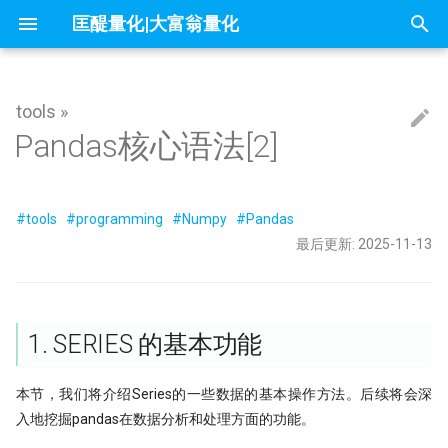
匡醍量化|大富翁量化
正
在
tools »
因子投资与机器学习策略
Algo
大富翁安装指南
Python高效编程实践指南
Follow Us
简介
简介
简介
mldp
不小心杀入了量化赛道，现在该
1赔10！中证1000应该这样抄底
问薪无愧！
全球Windows机器蓝屏，作为量
『译研报03』Z变换改造均线，
只廖廖数行，但很惊艳的代码
一些和颜色相关的网站
你可能不知道的8个IPython技巧
01 为什么要学 Python
01 - 这是你的量化母语
Dash-用Python也能做网页
Pandas核心语法[2]
初
办？
自学量化大纲有这75页就够了
人，我的检讨来了
12年前的策略为何仍能跑赢大盘
始
大富翁数据维护
课程大纲
课程大纲
课程大纲
why stop loss is so bad
交割日魔咒？
为什么量化人应该使用duckdb？
Barra风险模型构建完全指南
get esg grade by akshare
02 编程开发环境
02 - Numpy核心语法[1]
量化策略中如何进行缩放和归一
量化二十四课
Career&figure
量化人的 numpy&pandas
没能上热搜，但卡尼曼值得我们
DeepSeek只是挖了个坑，还不
『译研报04』 年化25%的策略到
化
墓人，但中初级程序员是爬不出
没有翻车？
#tools
#programming
#Numpy
#Pandas
常见问题
课程预览
FAQ
地量见地价？我拿一年的上证数
7因子模型，除了规模、市场、动
Jupyter Notebook中如何设置
来自世坤！寻找Alpha 构建交易
OpenBB 实战！轻松获取海外市
03 构建 Python 虚拟环境
03 - Numpy处理表格数据
matplotlib的布局问题（1）
量化中的Numpy和Pandas
Factor strategy
数据可视化
了算
在量化交易中，掌握ARMA/GAR
和价值，还有哪些？
量？
的量化方法
据
最后更新: 2025-11-13
搜
的重要性？
当我在星巴克连上家里的服务器
Kronos
实盘交易接口
内容详情
04 项目布局和项目生成向导
04 - Numpy核心语法[3]
matplotlib的布局问题（2）
IPV6，你是值得的
Freshman
索
夏普大于4的策略有多恐怖？但它
ESG投资策略
π-thon以及他的朋友们
论如何白嫖论文
不只是另一个量化轮子，AlphaSui
什么好得不真实？
Datathon-我的Citadel量化岗之
RSRS 择时指标
还带来了CANSLIM模型的提示词
课程预览
05 Poetry: 项目管理的诗和远方
05 - Numpy核心语法[4]
为什么Q-Q图可用来进行统计推
引
附历年比赛资料
Need for speed
不能求二阶导的metrics
4k stars! 如何实现按拼音首字母
量化金融人都在看哪些顶刊
Others
1. SERIES 的基本功能
快速傅里叶变换与股价预测研究
不是好的objective
『匡醍译研报 01』 驯龙高手，
证券代码？
Augment随手记
擎
06 10 倍速！高效编码
06 - Numpy核心语法[5]
金融/计量专业，硕士论文怎么确
量子飞跃：汇丰银行债券交易可
谚到量化因子的工程化落地
Papers
研究课题？
为华尔街未来
烛台密码 三角形整理如何提示玄
基于 XGBoost 的组合策略基本
10 月 24 日，庆祝码农节！Pytho
如何免登录重启miniqmt?
本节，我们将介绍Series的一些数据的基本操作方法。后续将会深
07 代码单元测试
07 - Numpy核心语法[6]
『匡醍译研报 02』 驯龙高手，
刚发布了 3.13 版本
入地挖掘pandas在数据分析和处理方面的功能。
Python
高薪金领都用啥编程语言？SQL
机器的觉醒！人工智能风云激荡7
谚到量化因子的工程化落地
用HDBSCAN聚类算法选股是否
鳄鱼线，让趋势成为你的朋友
Don't fly solo! 量化人如何使用A
08 代码版本管理
08 - Numpy应用案例[1]