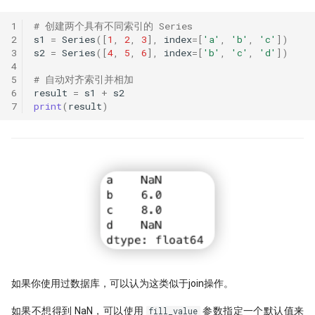
1
# 创建两个具有不同索引的 Series
2
s1
=
Series
([
1
,
2
,
3
],
index
=
[
'a'
,
'b'
,
'c'
])
3
s2
=
Series
([
4
,
5
,
6
],
index
=
[
'b'
,
'c'
,
'd'
])
4
5
# 自动对齐索引并相加
6
result
=
s1
+
s2
7
print
(
result
)
如果你使用过数据库，可以认为这类似于join操作。
如果不想得到 NaN，可以使用
参数指定一个默认值来
fill_value