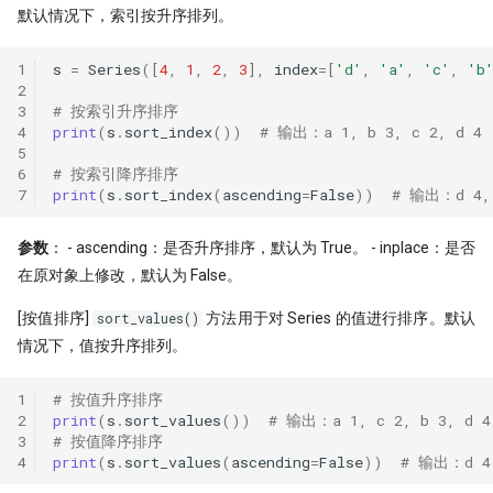
默认情况下，索引按升序排列。
1
s
=
Series
([
4
,
1
,
2
,
3
],
index
=
[
'd'
,
'a'
,
'c'
,
'b
2
3
# 按索引升序排序
4
print
(
s
.
sort_index
())
# 输出：a 1, b 3, c 2, d 4
5
6
# 按索引降序排序
7
print
(
s
.
sort_index
(
ascending
=
False
))
# 输出：d 4, 
参数
： - ascending：是否升序排序，默认为 True。 - inplace：是否
在原对象上修改，默认为 False。
[按值排序]
方法用于对 Series 的值进行排序。默认
sort_values()
情况下，值按升序排列。
1
# 按值升序排序
2
print
(
s
.
sort_values
())
# 输出：a 1, c 2, b 3, d 4
3
# 按值降序排序
4
print
(
s
.
sort_values
(
ascending
=
False
))
# 输出：d 4,