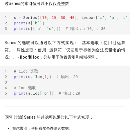
过Series的索引值可以不仅仅是整数：
1
s
=
Series
([
10
,
20
,
30
,
40
],
index
=
[
'a'
,
'b'
,
'c'
2
print
(
s
[
'b'
])
3
print
(
s
[[
'a'
,
'c'
]])
# 输出：a 10, c 30
Series 的选取可以通过以下方式实现： - 基本选取：使用 [] 运算
符。 - 属性选取：使用 . 运算符（仅适用于标签为合法变量名的情
况）。 -
iloc 和 loc
：分别用于位置索引和标签索引。
1
# iloc 选取
2
print
(
s
.
iloc
[
1
])
# 输出：20
3
4
# loc 选取
5
print
(
s
.
loc
[
'b'
])
# 输出：20
[索引过滤] Series 的过滤可以通过以下方式实现：
布尔索引：使用布尔条件筛选数据。