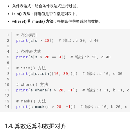
条件表达式：结合条件表达式进行过滤。
isin() 方法
：筛选值是否在指定列表中。
where() 和 mask() 方法
：根据条件替换或保留数据。
 1
# 布尔索引
 2
print
(
s
[
s
>
20
])
# 输出：c 30, d 40
 3
 4
# 条件表达式
 5
print
(
s
[
s
%
20
==
0
])
# 输出：b 20, d 40
 6
 7
# isin() 方法
 8
print
(
s
[
s
.
isin
([
10
,
30
])])
# 输出：a 10, c 30
 9
10
# where() 方法
11
print
(
s
.
where
(
s
>
20
,
-
1
))
# 输出：a -1, b -1, c
12
13
# mask() 方法
14
print
(
s
.
mask
(
s
>
20
,
-
1
))
# 输出：a 10, b 20, c 
1.4. 算数运算和数据对齐