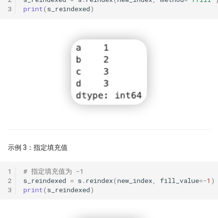
睽违17年，ta-lib重装出发！
3
print
(
s_reindexed
)
ORB! Alpha 达到年化 36%
量化研究员如何写一手好代码
7月：斜率动量因子表现回顾
量子计算能否重构量化金融未来
左数效应 整数关口与光折射
为了机器能学习，我标注了 2 万
Sharpe 5.5!遗憾规避因子
情数据
私募量化策略大盘点-2024年初
21天驯化AI打工仔
Santa Claus Rally
2026十大量化技术
动能反转：二阶导动量因子年化
AI tools
示例 3：指定填充值
Alpha达到61%！
1
# 指定填充值为 -1
Moonshot
聪明钱概念策略，另一个价格行
2
s_reindexed
=
s
.
reindex
(
new_index
,
fill_value
=-
1
)
易策略？
3
print
(
s_reindexed
)
Numpy Pandas
改用十进制！点差如何影响策略