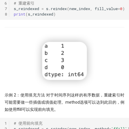
带你读论文：PCA、离散小波和
子为例(1)
6
# 重建索引
Quantstats Reloaded
XGBoost构建交易策略
7
s_reindexed
=
s
.
reindex
(
new_index
,
fill_value
=
0
)
8
print
(
s_reindexed
)
Alphalens因子分析(2) - low turno
微软 RD-Agent：量化人的 AI 研
谁压垮了这个基站？用XGBoost
秒杀98%的基金经理!
档
进行时序事件归因
因子分析（3）- 都是坑！这么简
量化实盘接口
The Sound of Risk! 闻弦歌而知
Alpha计算，竟然错了？！
声音里隐藏的另类因子
ClickHouse: One table to rule th
Alphalens因子分析(4) - Informati
all!
Tcn
Coefficient方法
QMT/XtQuant 之开发环境篇
龙凤呈祥：这种无底限炒作，如
量化方法发现它？
前后复权都不对，动态复权又太
一文揭示策略失败的根本原因
捕捉主力-最大成交量因子
示例 2：使用填充方法 对于时间序列这样的有序数据，重建索引时
龙虾流量太贵？ 我一招搞定每天
Mispriced option
7500万词元
可能需要做一些插值或填值处理。method选项可以达到此目的，例
如使用ffill可以实现前向填充。
机器学习(XgBoost）预测顶和底
致命的 ID -- DuckDB 中的 Returni
子句之谜
1
# 使用前向填充
净新高占比因子
2
s_reindexed
=
s
.
reindex
(
new_index
,
method
=
'ffill'