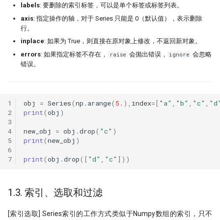
labels
: 要删除的索引标签，可以是单个标签或标签列表。
打新不中，买新当如何？lightgb
axis
: 指定操作的轴，对于 Series 只能是 0（默认值），表示删除
打新模型如何构建？
行。
inplace
: 如果为 True，则直接在原对象上修改，不返回新对象。
拯救CCI！因子纯化后，证实CCI
errors
: 如果指定标签不存在，
raise
会抛出错误，
ignore
会忽略
是超有效的技术指标！
错误。
暴力美学！洗盘模式如何检测？
强化学习模型能否自我演化出交
1
obj
=
Series
(
np
.
arange
(
5.
),
index
=
[
"a"
,
"b"
,
"c"
,
"d
慧？
2
print
(
obj
)
3
洛书投资：先验性因子与波动率
4
new_obj
=
obj
.
drop
(
"c"
)
5
print
(
new_obj
)
6
终极猜想！底蓓离的成因分析
7
print
(
obj
.
drop
([
"d"
,
"c"
]))
Political Alpha，跟着国会山股
炒股
1.3. 索引、选取和过滤
Ifind25
[索引选取] Series索引的工作方式类似于Numpy数组的索引，只不